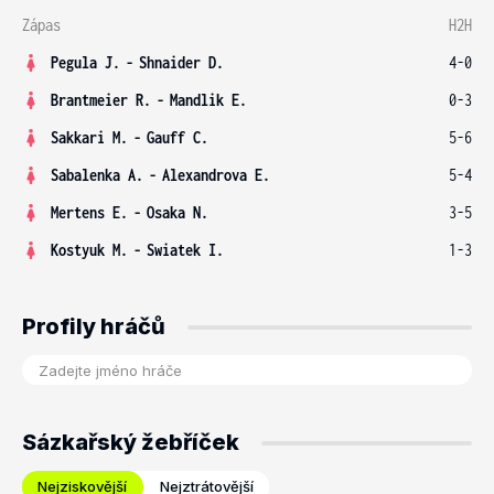
Zápas
H2H
Pegula J.
-
Shnaider D.
4-0
Brantmeier R.
-
Mandlik E.
0-3
Sakkari M.
-
Gauff C.
5-6
Sabalenka A.
-
Alexandrova E.
5-4
Mertens E.
-
Osaka N.
3-5
Kostyuk M.
-
Swiatek I.
1-3
Profily hráčů
Sázkařský žebříček
Nejziskovější
Nejztrátovější