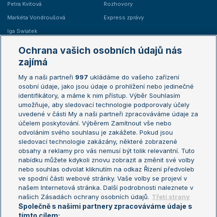
Petra Kvitová
Rozhovory
Markéta Vondroušová
Express zprávy
Iga Swiatek
Marie Bouzková
Ochrana vašich osobních údajů nás
Žebříčky
Kalendář turnajů
zajímá
My a naši partneři
997
ukládáme do vašeho zařízení
Žebříček ATP (muži)
Australian Open
osobní údaje, jako jsou údaje o prohlížení nebo jedinečné
Žebříček WTA (ženy)
French Open
identifikátory, a máme k nim přístup. Výběr Souhlasím
umožňuje, aby sledovací technologie podporovaly účely
Sázkařský žebříček
Wimbledon
uvedené v části My a naši partneři zpracováváme údaje za
US Open
účelem poskytování. Výběrem Zamítnout vše nebo
odvoláním svého souhlasu je zakážete. Pokud jsou
Turnaj mistrů
sledovací technologie zakázány, některé zobrazené
Turnaj mistryň
obsahy a reklamy pro vás nemusí být tolik relevantní. Tuto
Aktualní trendy
nabídku můžete kdykoli znovu zobrazit a změnit své volby
nebo souhlas odvolat kliknutím na odkaz Řízení předvoleb
ve spodní části webové stránky. Vaše volby se projeví v
Fotbalové přestupy
našem Internetová stránka. Další podrobnosti naleznete v
Livesport Daily
našich Zásadách ochrany osobních údajů.
Třetí strany
Společně s našimi partnery zpracováváme údaje s
LS Prague Open
tímto cílem: