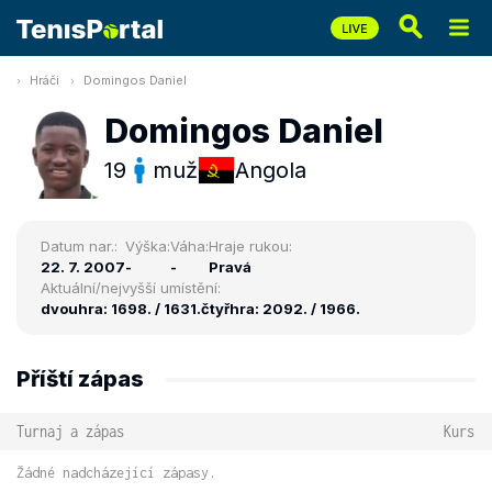
Hráči
Domingos Daniel
Domingos Daniel
19
muž
Angola
Datum nar.:
Výška:
Váha:
Hraje rukou:
22. 7. 2007
-
-
Pravá
Aktuální/nejvyšší umístění:
dvouhra: 1698. / 1631.
čtyřhra: 2092. / 1966.
Příští zápas
Turnaj a zápas
Kurs
Žádné nadcházející zápasy.