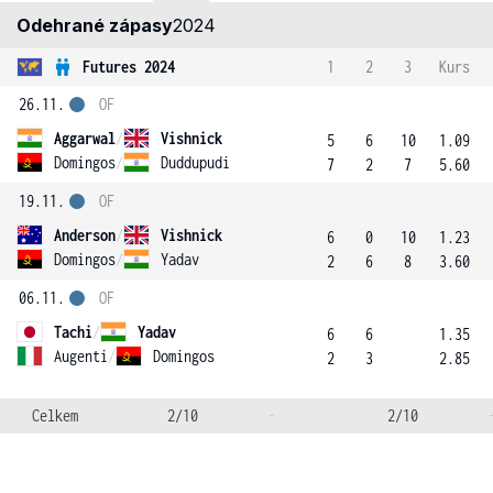
Odehrané zápasy
2024
Futures 2024
1
2
3
Kurs
26.11.
OF
Aggarwal
/
Vishnick
5
6
10
1.09
Domingos
/
Duddupudi
7
2
7
5.60
19.11.
OF
Anderson
/
Vishnick
6
0
10
1.23
Domingos
/
Yadav
2
6
8
3.60
06.11.
OF
Tachi
/
Yadav
6
6
1.35
Augenti
/
Domingos
2
3
2.85
Celkem
2/10
-
2/10