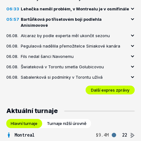
06:33
Lehečka neměl problém, v Montrealu je v osmifinále
05:57
Bartůňková po třísetovém boji podlehla
Anisimovové
06.08.
Alcaraz by podle experta měl ukončit sezonu
06.08.
Pegulaová nadělila přemožitelce Siniakové kanára
06.08.
Fils nedal šanci Navonemu
06.08.
Šwiateková v Torontu smetla Golubicovou
06.08.
Sabalenková si podmínky v Torontu užívá
Další expres zprávy
Aktuální turnaje
Hlavní turnaje
Turnaje nižší úrovně
Montreal
$9.4M
22