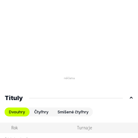
Tituly
Dvouhry
Čtyřhry
Smíšené čtyřhry
Rok
Turnaje