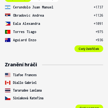
Cerundolo Juan Manuel
+1737
Obradovic Andrea
+1126
Eala Alexandra
+1091
Torres Tiago
+975
Aguiard Enzo
+936
Celý žebříček
Zranění hráči
Tiafoe Frances
Diallo Gabriel
Tararudee Lanlana
Siniaková Kateřina
Celý seznam