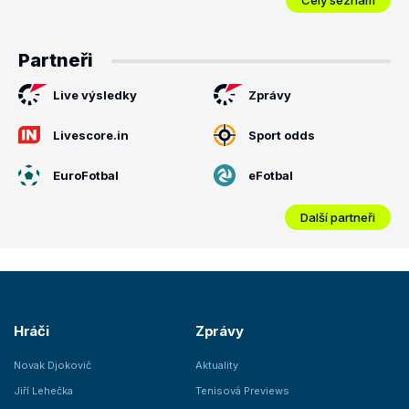
Partneři
Live výsledky
Zprávy
Livescore.in
Sport odds
EuroFotbal
eFotbal
Další partneři
Hráči
Zprávy
Novak Djokovič
Aktuality
Jiří Lehečka
Tenisová Previews