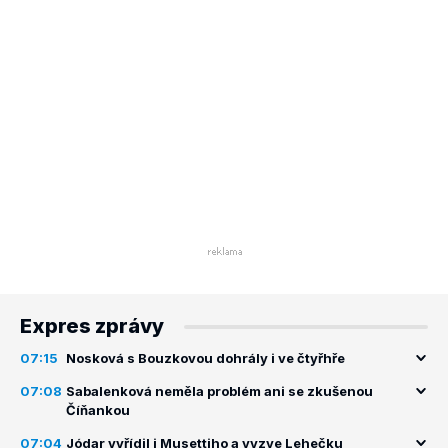
Expres zprávy
07:15
Nosková s Bouzkovou dohrály i ve čtyřhře
07:08
Sabalenková neměla problém ani se zkušenou
Číňankou
07:04
Jódar vyřídil i Musettiho a vyzve Lehečku