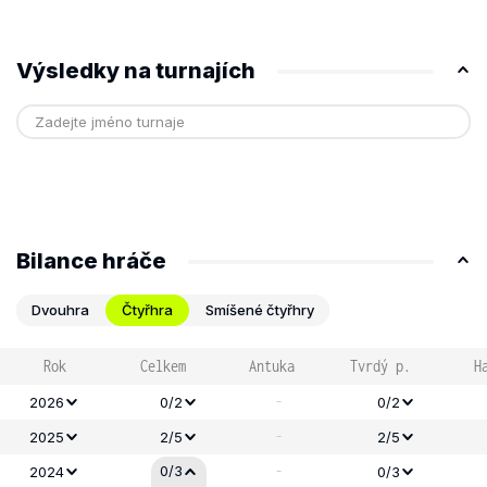
Výsledky na turnajích
Bilance hráče
Dvouhra
Čtyřhra
Smíšené čtyřhry
Rok
Celkem
Antuka
Tvrdý p.
H
-
2026
0/2
0/2
-
2025
2/5
2/5
-
0/3
2024
0/3