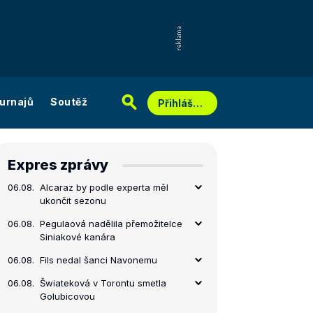
urnajů
Soutěž
Přihlášení
Expres zprávy
06.08.
Alcaraz by podle experta měl
ukončit sezonu
06.08.
Pegulaová nadělila přemožitelce
Siniakové kanára
06.08.
Fils nedal šanci Navonemu
06.08.
Šwiateková v Torontu smetla
Golubicovou