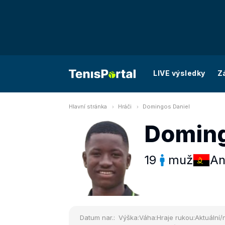
LIVE výsledky
Z
Hlavní stránka
Hráči
Domingos Daniel
Doming
19
muž
An
Datum nar.:
Výška:
Váha:
Hraje rukou:
Aktuální/