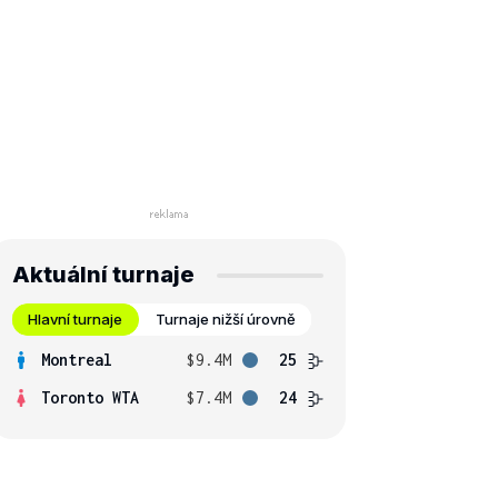
Aktuální turnaje
Hlavní turnaje
Turnaje nižší úrovně
Montreal
$9.4M
25
Toronto WTA
$7.4M
24