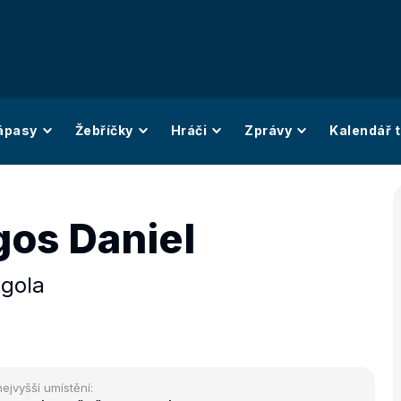
ápasy
Žebříčky
Hráči
Zprávy
Kalendář t
os Daniel
gola
nejvyšší umístění: