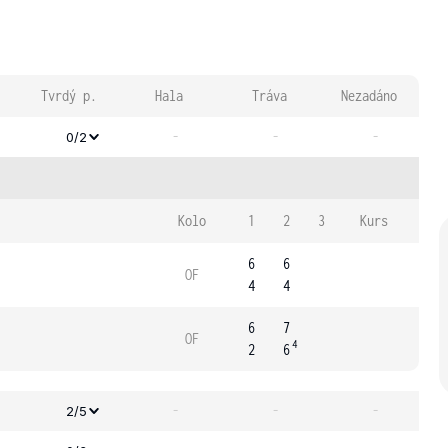
Tvrdý p.
Hala
Tráva
Nezadáno
-
-
-
0/2
Kolo
1
2
3
Kurs
6
6
OF
4
4
6
7
OF
4
2
6
-
-
-
2/5