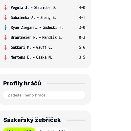
Pegula J.
-
Shnaider D.
4-0
Sabalenka A.
-
Zhang S.
4-1
Ryan Ziegann S.
-
Gadecki T.
3-0
Brantmeier R.
-
Mandlik E.
0-3
Sakkari M.
-
Gauff C.
5-6
Mertens E.
-
Osaka N.
3-5
Profily hráčů
Sázkařský žebříček