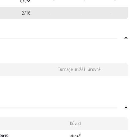
-
-
-
0/3
2/10
-
-
-
Turnaje nižší úrovně
Důvod
2025
skreč