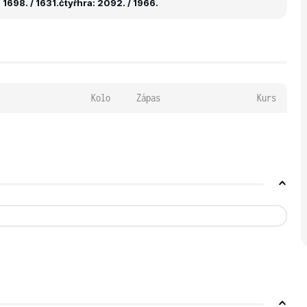
1698. / 1631.
čtyřhra: 2092. / 1966.
Kolo
Zápas
Kurs