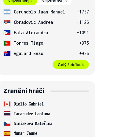
Nejziskovější
Nejztrátovější
Cerundolo Juan Manuel
+1737
Obradovic Andrea
+1126
Eala Alexandra
+1091
Torres Tiago
+975
Aguiard Enzo
+936
Celý žebříček
Zranění hráči
Diallo Gabriel
Tararudee Lanlana
Siniaková Kateřina
Munar Jaume