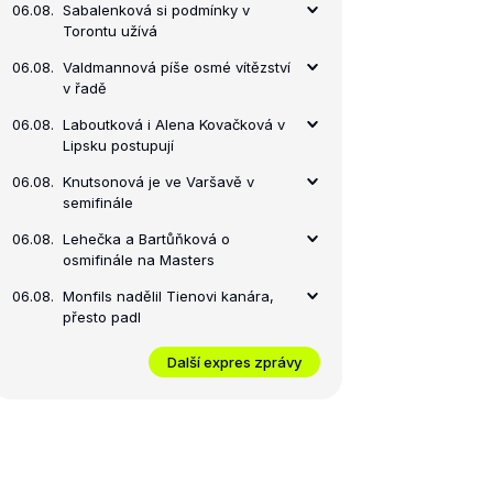
06.08.
Sabalenková si podmínky v
Torontu užívá
06.08.
Valdmannová píše osmé vítězství
v řadě
06.08.
Laboutková i Alena Kovačková v
Lipsku postupují
06.08.
Knutsonová je ve Varšavě v
semifinále
06.08.
Lehečka a Bartůňková o
osmifinále na Masters
06.08.
Monfils nadělil Tienovi kanára,
přesto padl
Další expres zprávy