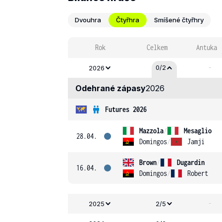
Dvouhra
Čtyřhra
Smíšené čtyřhry
Rok
Celkem
Antuka
-
0/2
2026
Odehrané zápasy
2026
Futures 2026
Mazzola
/
Mesaglio
28.04.
Domingos
/
Jamji
Brown
/
Dugardin
16.04.
Domingos
/
Robert
-
2025
2/5