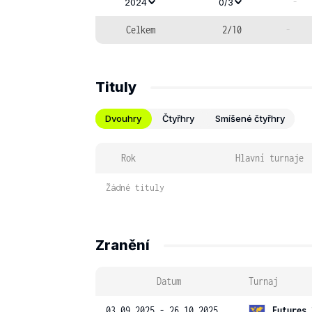
-
2024
0/3
Celkem
2/10
-
Tituly
Dvouhry
Čtyřhry
Smíšené čtyřhry
Rok
Hlavní turnaje
Žádné tituly
Zranění
Datum
Turnaj
03.09.2025 - 26.10.2025
Futures 