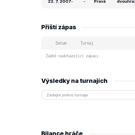
22. 7. 2007
-
-
Pravá
dvouhra: 
Příští zápas
Datum
Turnaj
Žádné nadcházející zápasy.
Výsledky na turnajích
Bilance hráče