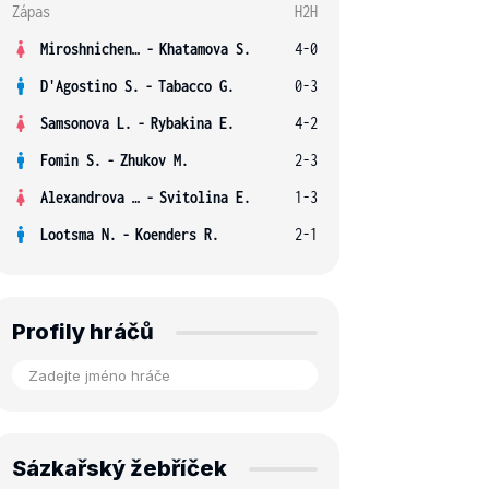
Zápas
H2H
Miroshnichenko V.
-
Khatamova S.
4-0
D'Agostino S.
-
Tabacco G.
0-3
Samsonova L.
-
Rybakina E.
4-2
Fomin S.
-
Zhukov M.
2-3
Alexandrova E.
-
Svitolina E.
1-3
Lootsma N.
-
Koenders R.
2-1
Profily hráčů
Sázkařský žebříček