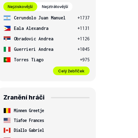
Nejziskovější
Nejztrátovější
Cerundolo Juan Manuel
+1737
Eala Alexandra
+1131
Obradovic Andrea
+1126
Guerrieri Andrea
+1045
Torres Tiago
+975
Celý žebříček
Zranění hráči
Minnen Greetje
Tiafoe Frances
Diallo Gabriel