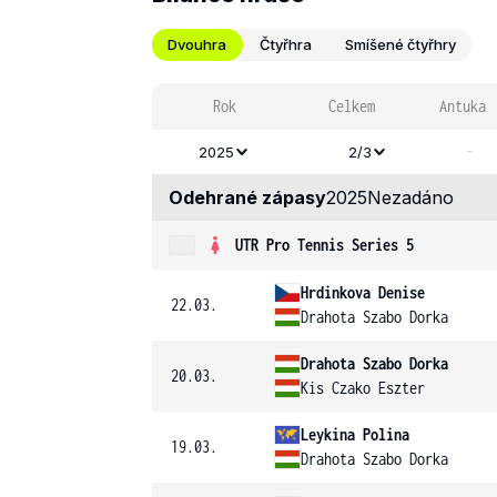
Dvouhra
Čtyřhra
Smíšené čtyřhry
Rok
Celkem
Antuka
-
2025
2/3
Odehrané zápasy
2025
Nezadáno
UTR Pro Tennis Series 5
Hrdinkova Denise
22.03.
Drahota Szabo Dorka
Drahota Szabo Dorka
20.03.
Kis Czako Eszter
Leykina Polina
19.03.
Drahota Szabo Dorka