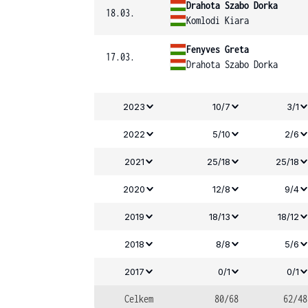
Drahota Szabo Dorka
18.03.
Komlodi Kiara
Fenyves Greta
17.03.
Drahota Szabo Dorka
2023
10/7
3/1
2022
5/10
2/6
2021
25/18
25/18
2020
12/8
9/4
2019
18/13
18/12
2018
8/8
5/6
2017
0/1
0/1
Celkem
80/68
62/48