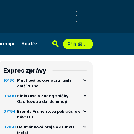
urnajů
Soutěž
Přihlášení
Expres zprávy
10:36
Muchová po operaci zrušila
další turnaj
08:00
Siniaková a Zhang zničily
Gauffovou a dál dominují
07:54
Brenda Fruhvirtová pokračuje v
návratu
07:50
Hejtmánková hraje o druhou
trofej