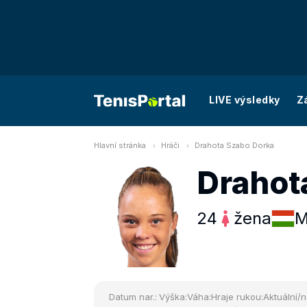
LIVE výsledky
Z
Hlavní stránka
Hráči
Drahota Szabo Dorka
Drahot
24
žena
M
Datum nar.:
Výška:
Váha:
Hraje rukou:
Aktuální/n