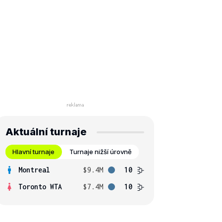
Aktuální turnaje
Hlavní turnaje
Turnaje nižší úrovně
Montreal
$9.4M
10
Toronto WTA
$7.4M
10