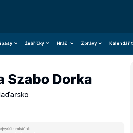
ápasy
Žebříčky
Hráči
Zprávy
Kalendář t
a Szabo Dorka
aďarsko
ejvyšší umístění: