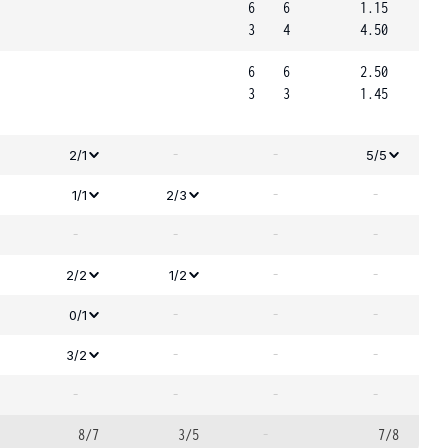
6
6
1.15
3
4
4.50
6
6
2.50
3
3
1.45
-
-
2/1
5/5
-
-
1/1
2/3
-
-
-
-
-
-
2/2
1/2
-
-
-
0/1
-
-
-
3/2
-
-
-
-
8/7
3/5
-
7/8