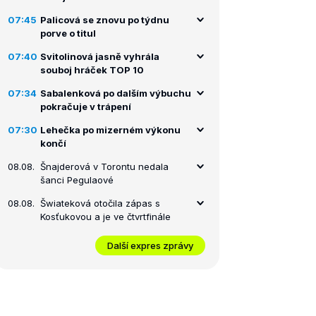
07:45
Palicová se znovu po týdnu
porve o titul
07:40
Svitolinová jasně vyhrála
souboj hráček TOP 10
07:34
Sabalenková po dalším výbuchu
pokračuje v trápení
07:30
Lehečka po mizerném výkonu
končí
08.08.
Šnajderová v Torontu nedala
šanci Pegulaové
08.08.
Šwiateková otočila zápas s
Kosťukovou a je ve čtvrtfinále
Další expres zprávy