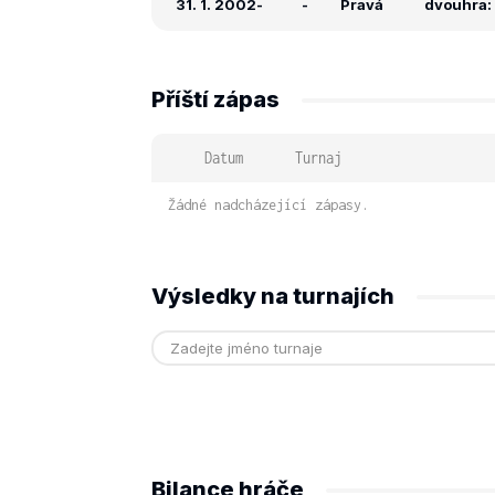
31. 1. 2002
-
-
Pravá
dvouhra: 
Příští zápas
Datum
Turnaj
Žádné nadcházející zápasy.
Výsledky na turnajích
Bilance hráče