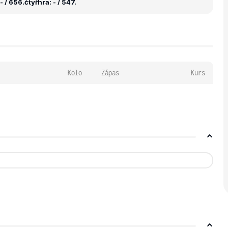
- / 656.
čtyřhra: - / 547.
Kolo
Zápas
Kurs