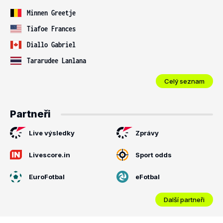
Minnen Greetje
Tiafoe Frances
Diallo Gabriel
Tararudee Lanlana
Celý seznam
Partneři
Live výsledky
Zprávy
Livescore.in
Sport odds
EuroFotbal
eFotbal
Další partneři