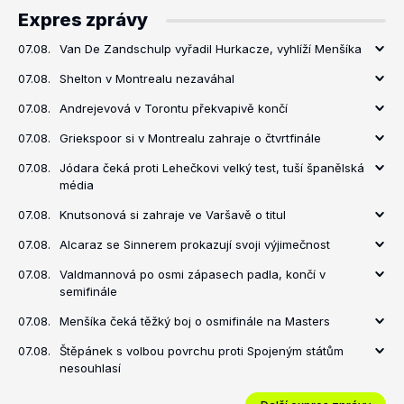
Expres zprávy
07.08.
Van De Zandschulp vyřadil Hurkacze, vyhlíží Menšíka
07.08.
Shelton v Montrealu nezaváhal
07.08.
Andrejevová v Torontu překvapivě končí
07.08.
Griekspoor si v Montrealu zahraje o čtvrtfinále
07.08.
Jódara čeká proti Lehečkovi velký test, tuší španělská
média
07.08.
Knutsonová si zahraje ve Varšavě o titul
07.08.
Alcaraz se Sinnerem prokazují svoji výjimečnost
07.08.
Valdmannová po osmi zápasech padla, končí v
semifinále
07.08.
Menšíka čeká těžký boj o osmifinále na Masters
07.08.
Štěpánek s volbou povrchu proti Spojeným státům
nesouhlasí