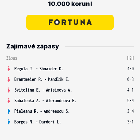
10.000 korun!
Zajímavé zápasy
Zápas
H2H
Pegula J.
-
Shnaider D.
4-0
Brantmeier R.
-
Mandlik E.
0-3
Svitolina E.
-
Anisimova A.
4-1
Sabalenka A.
-
Alexandrova E.
5-4
Pieleanu R.
-
Andreescu S.
3-4
Borges N.
-
Darderi L.
3-1