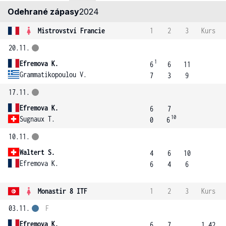
Odehrané zápasy
2024
Mistrovství Francie
1
2
3
Kurs
20.11.
1
Efremova K.
6
6
11
Grammatikopoulou V.
7
3
9
17.11.
Efremova K.
6
7
10
Sugnaux T.
0
6
10.11.
Waltert S.
4
6
10
Efremova K.
6
4
6
Monastir 8 ITF
1
2
3
Kurs
03.11.
F
Efremova K.
6
7
1.42