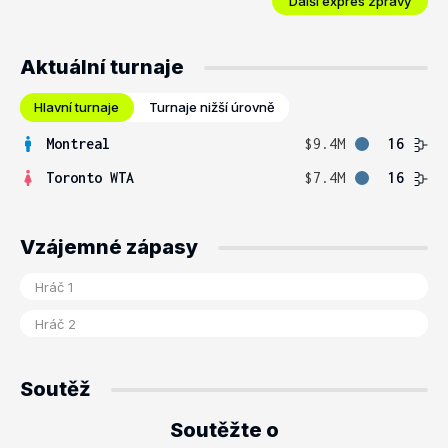
Další expres zprávy
Aktuální turnaje
Hlavní turnaje
Turnaje nižší úrovně
Montreal
$9.4M
16
Toronto WTA
$7.4M
16
Vzájemné zápasy
Soutěž
Soutěžte o