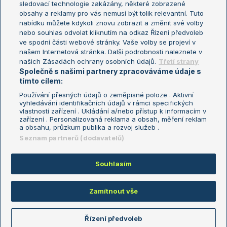
sledovací technologie zakázány, některé zobrazené
Turnaj mistryň
obsahy a reklamy pro vás nemusí být tolik relevantní. Tuto
Aktualní trendy
nabídku můžete kdykoli znovu zobrazit a změnit své volby
nebo souhlas odvolat kliknutím na odkaz Řízení předvoleb
ve spodní části webové stránky. Vaše volby se projeví v
Fotbalové přestupy
našem Internetová stránka. Další podrobnosti naleznete v
Livesport Daily
našich Zásadách ochrany osobních údajů.
Třetí strany
Společně s našimi partnery zpracováváme údaje s
LS Prague Open
tímto cílem:
Používání přesných údajů o zeměpisné poloze . Aktivní
vyhledávání identifikačních údajů v rámci specifických
vlastností zařízení . Ukládání a/nebo přístup k informacím v
Podmínky užití
Nastavení soukromí
zařízení . Personalizovaná reklama a obsah, měření reklam
GDPR a žurnalistika
Reklama
a obsahu, průzkum publika a rozvoj služeb .
Informace o zpracování osobních
Kontakt
Seznam partnerů (dodavatelů)
údajů
Tiráž
Souhlasím
Copyright © 2008-2026 TenisPortal.cz. Využíváme zpravodajství ČTK.
Zamítnout vše
Řízení předvoleb