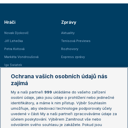
Hráči
Zprávy
Novak Djokovič
Aktuality
Jiří Lehečka
Tenisová Previews
Petra Kvitová
Rozhovory
Markéta Vondroušová
Express zprávy
Iga Swiatek
Marie Bouzková
Ochrana vašich osobních údajů nás
Žebříčky
Kalendář turnajů
zajímá
My a naši partneři
999
ukládáme do vašeho zařízení
Žebříček ATP (muži)
Australian Open
osobní údaje, jako jsou údaje o prohlížení nebo jedinečné
Žebříček WTA (ženy)
French Open
identifikátory, a máme k nim přístup. Výběr Souhlasím
umožňuje, aby sledovací technologie podporovaly účely
Sázkařský žebříček
Wimbledon
uvedené v části My a naši partneři zpracováváme údaje za
US Open
účelem poskytování. Výběrem Zamítnout vše nebo
odvoláním svého souhlasu je zakážete. Pokud jsou
Turnaj mistrů