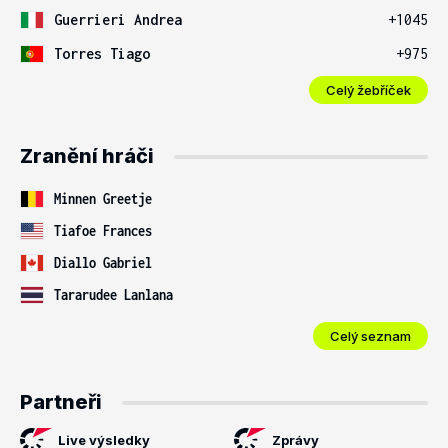
Guerrieri Andrea
+1045
Torres Tiago
+975
Celý žebříček
Zranění hráči
Minnen Greetje
Tiafoe Frances
Diallo Gabriel
Tararudee Lanlana
Celý seznam
Partneři
Live výsledky
Zprávy