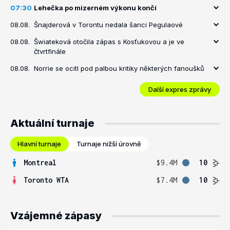
07:30
Lehečka po mizerném výkonu končí
08.08.
Šnajderová v Torontu nedala šanci Pegulaové
08.08.
Šwiateková otočila zápas s Kosťukovou a je ve
čtvrtfinále
08.08.
Norrie se ocitl pod palbou kritiky některých fanoušků
Další expres zprávy
Aktuální turnaje
Hlavní turnaje
Turnaje nižší úrovně
Montreal
$9.4M
10
Toronto WTA
$7.4M
10
Vzájemné zápasy