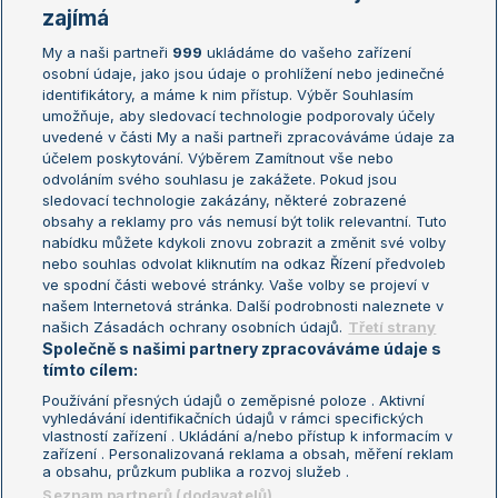
Žebříčky
Kalendář turnajů
zajímá
My a naši partneři
999
ukládáme do vašeho zařízení
Žebříček ATP (muži)
Australian Open
osobní údaje, jako jsou údaje o prohlížení nebo jedinečné
Žebříček WTA (ženy)
French Open
identifikátory, a máme k nim přístup. Výběr Souhlasím
umožňuje, aby sledovací technologie podporovaly účely
Sázkařský žebříček
Wimbledon
uvedené v části My a naši partneři zpracováváme údaje za
US Open
účelem poskytování. Výběrem Zamítnout vše nebo
odvoláním svého souhlasu je zakážete. Pokud jsou
Turnaj mistrů
sledovací technologie zakázány, některé zobrazené
Turnaj mistryň
obsahy a reklamy pro vás nemusí být tolik relevantní. Tuto
Aktualní trendy
nabídku můžete kdykoli znovu zobrazit a změnit své volby
nebo souhlas odvolat kliknutím na odkaz Řízení předvoleb
ve spodní části webové stránky. Vaše volby se projeví v
Fotbalové přestupy
našem Internetová stránka. Další podrobnosti naleznete v
Livesport Daily
našich Zásadách ochrany osobních údajů.
Třetí strany
Společně s našimi partnery zpracováváme údaje s
LS Prague Open
tímto cílem:
Používání přesných údajů o zeměpisné poloze . Aktivní
vyhledávání identifikačních údajů v rámci specifických
vlastností zařízení . Ukládání a/nebo přístup k informacím v
Podmínky užití
Nastavení soukromí
zařízení . Personalizovaná reklama a obsah, měření reklam
GDPR a žurnalistika
Reklama
a obsahu, průzkum publika a rozvoj služeb .
Informace o zpracování osobních
Kontakt
Seznam partnerů (dodavatelů)
údajů