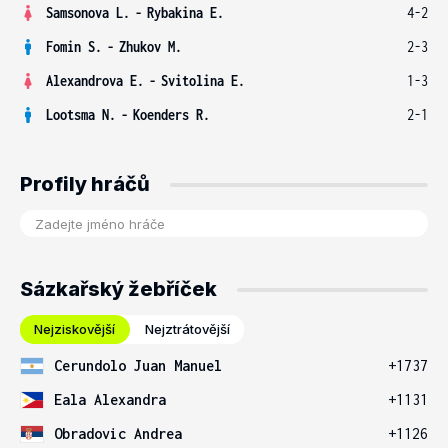
Samsonova L.
-
Rybakina E.
4-2
Fomin S.
-
Zhukov M.
2-3
Alexandrova E.
-
Svitolina E.
1-3
Lootsma N.
-
Koenders R.
2-1
Profily hráčů
Sázkařský žebříček
Nejziskovější
Nejztrátovější
Cerundolo Juan Manuel
+1737
Eala Alexandra
+1131
Obradovic Andrea
+1126