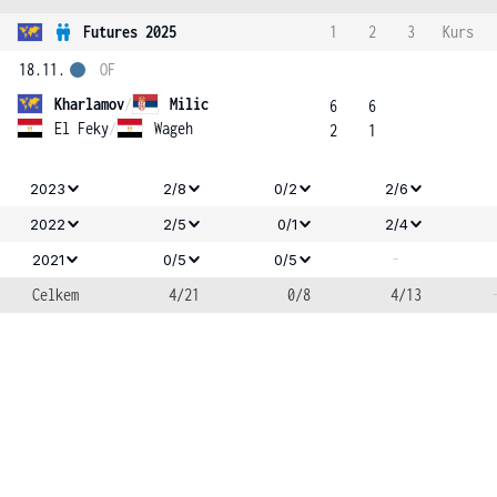
Futures 2025
1
2
3
Kurs
18.11.
OF
Kharlamov
/
Milic
6
6
El Feky
/
Wageh
2
1
2023
2/8
0/2
2/6
2022
2/5
0/1
2/4
-
2021
0/5
0/5
Celkem
4/21
0/8
4/13