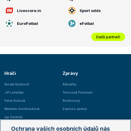
Livescore.in
Sport odds
EuroFotbal
eFotbal
Další partneři
Hráči
Zprávy
Novak Djokovič
Aktuality
Jiří Lehečka
Tenisová Previews
Petra Kvitová
Rozhovory
Markéta Vondroušová
Express zprávy
Iga Swiatek
Marie Bouzková
Ochrana vašich osobních údajů nás