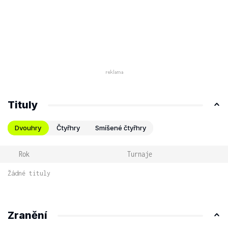
Tituly
Dvouhry
Čtyřhry
Smíšené čtyřhry
Rok
Turnaje
Žádné tituly
Zranění