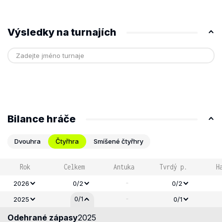
Výsledky na turnajích
Bilance hráče
Dvouhra
Čtyřhra
Smíšené čtyřhry
Rok
Celkem
Antuka
Tvrdý p.
H
-
2026
0/2
0/2
-
0/1
2025
0/1
Odehrané zápasy
2025