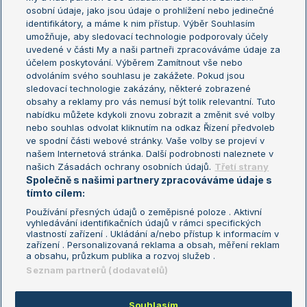
osobní údaje, jako jsou údaje o prohlížení nebo jedinečné
Žebříček WTA (ženy)
French Open
identifikátory, a máme k nim přístup. Výběr Souhlasím
umožňuje, aby sledovací technologie podporovaly účely
Sázkařský žebříček
Wimbledon
uvedené v části My a naši partneři zpracováváme údaje za
US Open
účelem poskytování. Výběrem Zamítnout vše nebo
odvoláním svého souhlasu je zakážete. Pokud jsou
Turnaj mistrů
sledovací technologie zakázány, některé zobrazené
Turnaj mistryň
obsahy a reklamy pro vás nemusí být tolik relevantní. Tuto
Aktualní trendy
nabídku můžete kdykoli znovu zobrazit a změnit své volby
nebo souhlas odvolat kliknutím na odkaz Řízení předvoleb
ve spodní části webové stránky. Vaše volby se projeví v
Fotbalové přestupy
našem Internetová stránka. Další podrobnosti naleznete v
Livesport Daily
našich Zásadách ochrany osobních údajů.
Třetí strany
Společně s našimi partnery zpracováváme údaje s
LS Prague Open
tímto cílem:
Používání přesných údajů o zeměpisné poloze . Aktivní
vyhledávání identifikačních údajů v rámci specifických
vlastností zařízení . Ukládání a/nebo přístup k informacím v
Podmínky užití
Nastavení soukromí
zařízení . Personalizovaná reklama a obsah, měření reklam
GDPR a žurnalistika
Reklama
a obsahu, průzkum publika a rozvoj služeb .
Informace o zpracování osobních
Kontakt
Seznam partnerů (dodavatelů)
údajů
Tiráž
Souhlasím