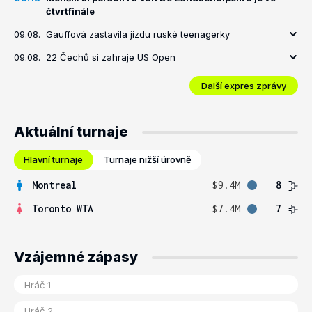
čtvrtfinále
09.08.
Gauffová zastavila jízdu ruské teenagerky
09.08.
22 Čechů si zahraje US Open
Další expres zprávy
Aktuální turnaje
Hlavní turnaje
Turnaje nižší úrovně
Montreal
$9.4M
8
Toronto WTA
$7.4M
7
Vzájemné zápasy