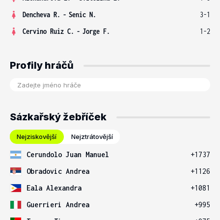
Dencheva R.
-
Senic N.
3-1
Cervino Ruiz C.
-
Jorge F.
1-2
Profily hráčů
Sázkařský žebříček
Nejziskovější
Nejztrátovější
Cerundolo Juan Manuel
+1737
Obradovic Andrea
+1126
Eala Alexandra
+1081
Guerrieri Andrea
+995