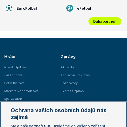
EuroFotbal
eFotbal
Další partneři
Hráči
Zprávy
Novak Djokovič
Aktuality
Jiří Lehečka
Tenisová Previews
Petra Kvitová
Rozhovory
Markéta Vondroušová
Express zprávy
Iga Swiatek
Marie Bouzková
Ochrana vašich osobních údajů nás
Žebříčky
Kalendář turnajů
zajímá
My a naši partneři
999
ukládáme do vašeho zařízení
Žebříček ATP (muži)
Australian Open