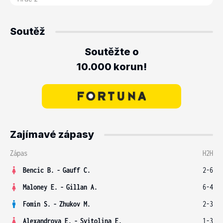
Soutěž
Soutěžte o
10.000 korun!
Zajímavé zápasy
Zápas
H2H
Bencic B.
-
Gauff C.
2-6
Maloney E.
-
Gillan A.
6-4
Fomin S.
-
Zhukov M.
2-3
Alexandrova E.
-
Svitolina E.
1-3