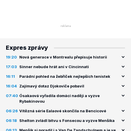
Expres zprávy
19:20
Nová generace v Montrealu přepisuje historii
17:03
Sinner nebude hrát ani v Cincinnati
16:11
Parádní pohled na žebříček nejlepších tenistek
16:04
Zajímavý dotaz Djokoviče pobavil
07:40
Ósakaová vyřadila domácí naději a vyzve
Rybakinovou
06:26
Vítězná série Ealaové skončila na Bencicové
06:18
Shelton zvládl bitvu s Fonsecou a vyzve Menšíka
06:13
Menšík si poradil i s Van De Zandschulpem a je ve