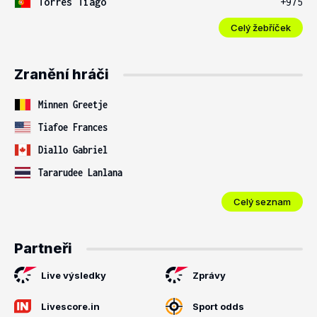
Torres Tiago
+975
Celý žebříček
Zranění hráči
Minnen Greetje
Tiafoe Frances
Diallo Gabriel
Tararudee Lanlana
Celý seznam
Partneři
Live výsledky
Zprávy
Livescore.in
Sport odds