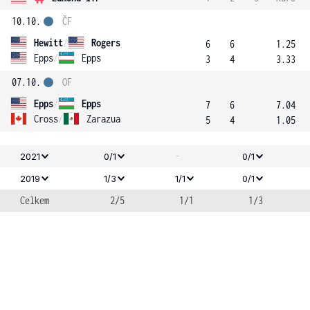
10.10.
ČF
Hewitt
/
Rogers
6
6
1.25
Epps
/
Epps
3
4
3.33
07.10.
OF
Epps
/
Epps
7
6
7.04
Cross
/
Zarazua
5
4
1.05
-
2021
0/1
0/1
2019
1/3
1/1
0/1
Celkem
2/5
1/1
1/3