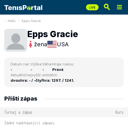
Hráči
Epps Gracie
Epps Gracie
žena
USA
Datum nar.:
Výška:
Váha:
Hraje rukou:
-
-
-
Pravá
Aktuální/nejvyšší umístění:
dvouhra: - / -
čtyřhra: 1297. / 1241.
Příští zápas
Turnaj a zápas
Kurs
Žádné nadcházející zápasy.