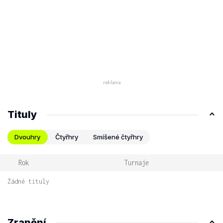
Tituly
Dvouhry
Čtyřhry
Smíšené čtyřhry
Rok
Turnaje
Žádné tituly
Zranění