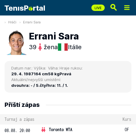
Hráči
Errani Sara
Errani Sara
39
žena
Itálie
Datum nar.:
Výška:
Váha:
Hraje rukou:
29. 4. 1987
164 cm
58 kg
Pravá
Aktuální/nejvyšší umístění:
dvouhra: - / 5.
čtyřhra: 11. / 1.
Příští zápas
Turnaj a zápas
Kurs
Toronto WTA
OF
08.08. 20:00