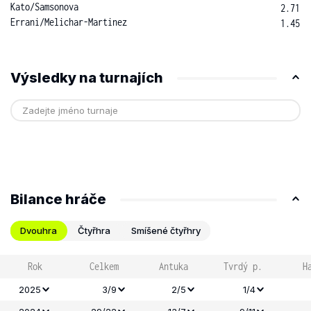
Kato
/
Samsonova
2.71
Errani
/
Melichar-Martinez
1.45
Výsledky na turnajích
Bilance hráče
Dvouhra
Čtyřhra
Smíšené čtyřhry
Rok
Celkem
Antuka
Tvrdý p.
H
2025
3/9
2/5
1/4