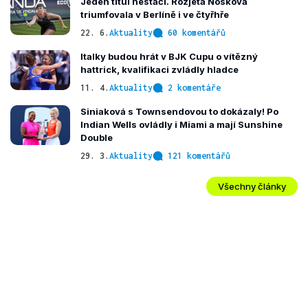
Jeden titul nestačí. Rozjetá Nosková
triumfovala v Berlíně i ve čtyřhře
22. 6.
Aktuality
60 komentářů
Italky budou hrát v BJK Cupu o vítězný
hattrick, kvalifikaci zvládly hladce
11. 4.
Aktuality
2 komentáře
Siniaková s Townsendovou to dokázaly! Po
Indian Wells ovládly i Miami a mají Sunshine
Double
29. 3.
Aktuality
121 komentářů
Všechny články