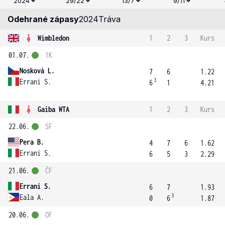
2024
29/22
13/7
9/11
Odehrané zápasy
2024
Tráva
Wimbledon
1
2
3
Kurs
01.07.
1K
Nosková L.
7
6
1.22
3
Errani S.
6
1
4.21
Gaiba WTA
1
2
3
Kurs
22.06.
SF
Pera B.
4
7
6
1.62
Errani S.
6
5
3
2.29
21.06.
ČF
Errani S.
6
7
1.93
3
Eala A.
0
6
1.87
20.06.
OF