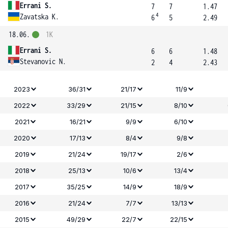
Errani S.
7
7
1.47
4
Zavatska K.
6
5
2.49
18.06.
1K
Errani S.
6
6
1.48
Stevanovic N.
2
4
2.43
2023
36/31
21/17
11/9
2022
33/29
21/15
8/10
2021
16/21
9/9
6/10
2020
17/13
8/4
9/8
2019
21/24
19/17
2/6
2018
25/13
10/6
13/4
2017
35/25
14/9
18/9
2016
21/24
7/7
13/13
2015
49/29
22/7
22/15