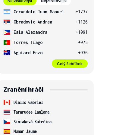
Nejziskovější
Nejztrátovější
Cerundolo Juan Manuel
+1737
Obradovic Andrea
+1126
Eala Alexandra
+1091
Torres Tiago
+975
Aguiard Enzo
+936
Celý žebříček
Zranění hráči
Diallo Gabriel
Tararudee Lanlana
Siniaková Kateřina
Munar Jaume