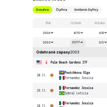
Dvouhra
Čtyřhra
Smíšené čtyřhry
Rok
Celkem
Antuka
2004
8/15
4/8
20/17
2003
5/5
Odehrané zápasy
2003
Palm Beach Gardens ITF
Poutchkova Olga
30.11.
Fernandez Jessica
Fernandez Jessica
29.11.
Sobral Leticia
Fernandez Jessica
28.11.