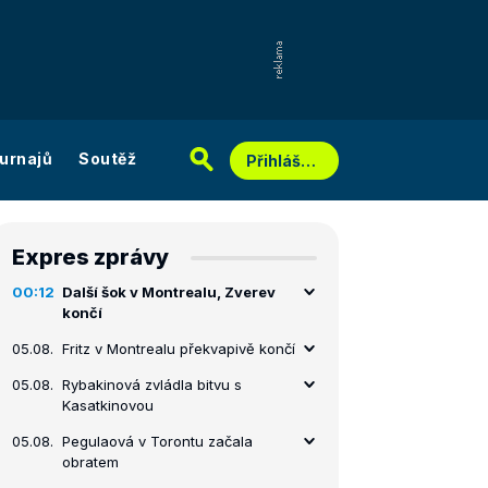
urnajů
Soutěž
Přihlášení
Expres zprávy
00:12
Další šok v Montrealu, Zverev
končí
05.08.
Fritz v Montrealu překvapivě končí
05.08.
Rybakinová zvládla bitvu s
Kasatkinovou
05.08.
Pegulaová v Torontu začala
obratem