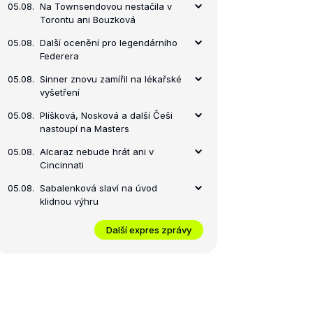
05.08.
Na Townsendovou nestačila v
Torontu ani Bouzková
05.08.
Další ocenění pro legendárního
Federera
05.08.
Sinner znovu zamířil na lékařské
vyšetření
05.08.
Plíšková, Nosková a další Češi
nastoupí na Masters
05.08.
Alcaraz nebude hrát ani v
Cincinnati
05.08.
Sabalenková slaví na úvod
klidnou výhru
Další expres zprávy