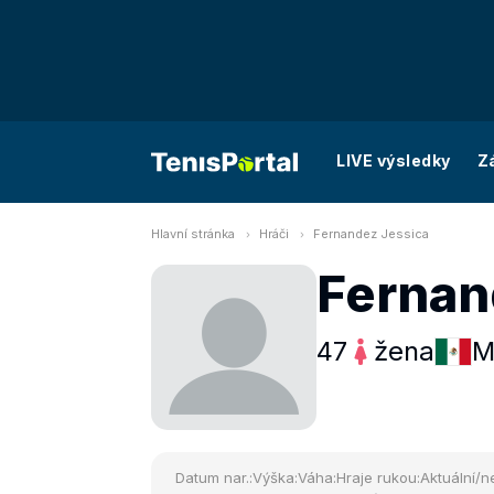
LIVE výsledky
Z
Hlavní stránka
Hráči
Fernandez Jessica
Fernan
47
žena
M
Datum nar.:
Výška:
Váha:
Hraje rukou:
Aktuální/ne