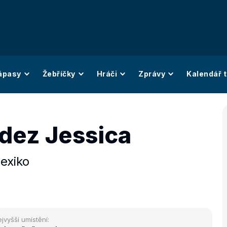
ápasy
Žebříčky
Hráči
Zprávy
Kalendář t
dez Jessica
exiko
jvyšší umístění: