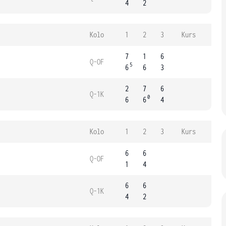
4
2
Kolo
1
2
3
Kurs
7
1
6
Q-OF
5
6
6
3
2
7
6
Q-1K
0
6
6
4
Kolo
1
2
3
Kurs
6
6
Q-OF
1
4
6
6
Q-1K
4
2