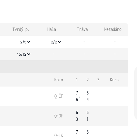
Tvrdý p.
Hala
Tráva
Nezadáno
-
-
2/5
2/2
-
-
-
15/12
Kolo
1
2
3
Kurs
7
6
Q-ČF
5
6
4
6
6
Q-OF
3
1
7
6
Q-1K