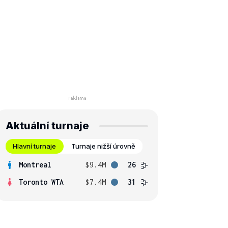
Aktuální turnaje
Hlavní turnaje
Turnaje nižší úrovně
Montreal
$9.4M
26
Toronto WTA
$7.4M
31