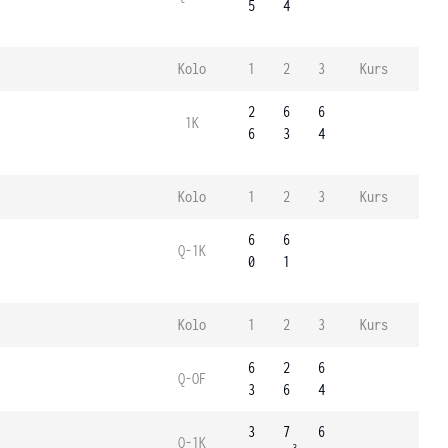
5
4
Kolo
1
2
3
Kurs
2
6
6
1K
6
3
4
Kolo
1
2
3
Kurs
6
6
Q-1K
0
1
Kolo
1
2
3
Kurs
6
2
6
Q-OF
3
6
4
3
7
6
Q-1K