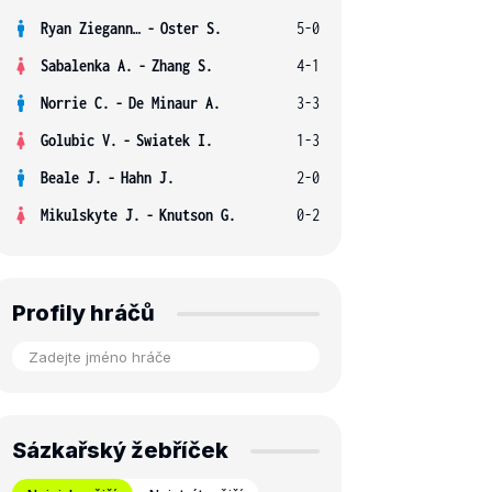
Ryan Ziegann S.
-
Oster S.
5-0
Sabalenka A.
-
Zhang S.
4-1
Norrie C.
-
De Minaur A.
3-3
Golubic V.
-
Swiatek I.
1-3
Beale J.
-
Hahn J.
2-0
Mikulskyte J.
-
Knutson G.
0-2
Profily hráčů
Sázkařský žebříček