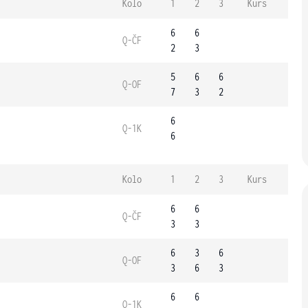
Kolo
1
2
3
Kurs
6
6
Q-ČF
2
3
5
6
6
Q-OF
7
3
2
6
Q-1K
6
Kolo
1
2
3
Kurs
6
6
Q-ČF
3
3
6
3
6
Q-OF
3
6
3
6
6
Q-1K