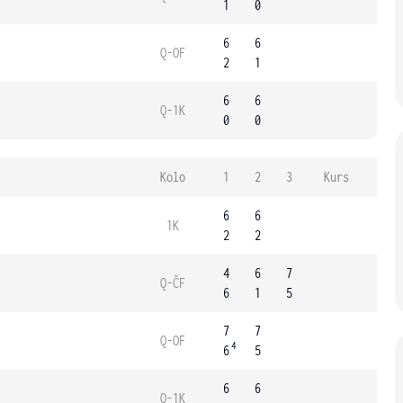
1
0
6
6
Q-OF
2
1
6
6
Q-1K
0
0
Kolo
1
2
3
Kurs
6
6
1K
2
2
4
6
7
Q-ČF
6
1
5
7
7
Q-OF
4
6
5
6
6
Q-1K