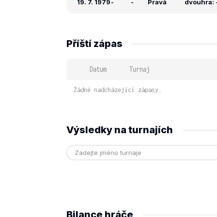
19. 7. 1979
-
-
Pravá
dvouhra: -
Příští zápas
Datum
Turnaj
Žádné nadcházející zápasy.
Výsledky na turnajích
Bilance hráče