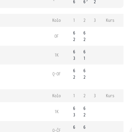
3
6
6
2
Kolo
1
2
3
Kurs
6
6
OF
2
2
6
6
1K
3
1
6
6
Q-OF
2
2
Kolo
1
2
3
Kurs
6
6
1K
3
2
6
6
Q-ČF