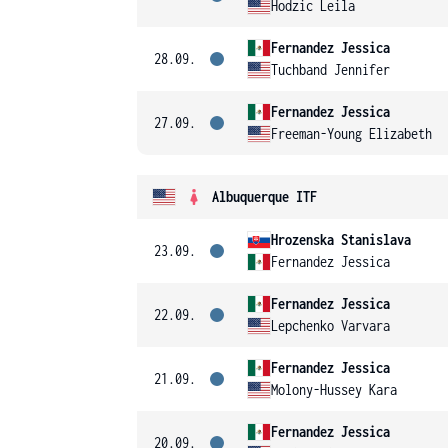
Hodzic Leila
Fernandez Jessica
28.09.
Tuchband Jennifer
Fernandez Jessica
27.09.
Freeman-Young Elizabeth
Albuquerque ITF
Hrozenska Stanislava
23.09.
Fernandez Jessica
Fernandez Jessica
22.09.
Lepchenko Varvara
Fernandez Jessica
21.09.
Molony-Hussey Kara
Fernandez Jessica
20.09.