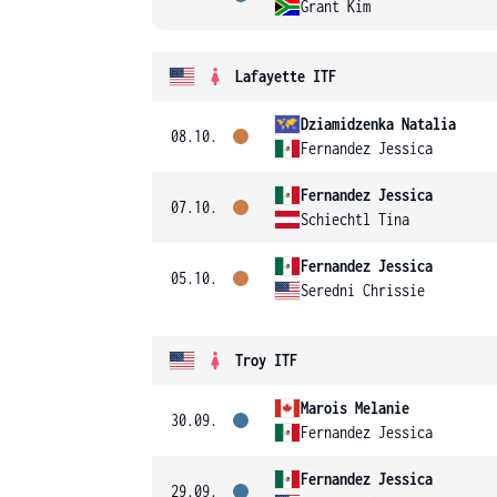
Grant Kim
Lafayette ITF
Dziamidzenka Natalia
08.10.
Fernandez Jessica
Fernandez Jessica
07.10.
Schiechtl Tina
Fernandez Jessica
05.10.
Seredni Chrissie
Troy ITF
Marois Melanie
30.09.
Fernandez Jessica
Fernandez Jessica
29.09.