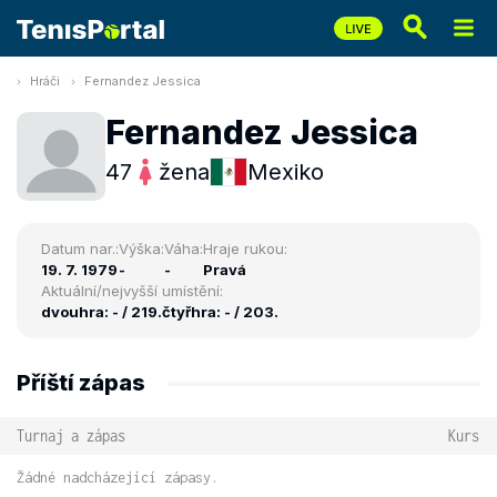
Hráči
Fernandez Jessica
Fernandez Jessica
47
žena
Mexiko
Datum nar.:
Výška:
Váha:
Hraje rukou:
19. 7. 1979
-
-
Pravá
Aktuální/nejvyšší umístění:
dvouhra: - / 219.
čtyřhra: - / 203.
Příští zápas
Turnaj a zápas
Kurs
Žádné nadcházející zápasy.