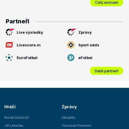
Celý seznam
Partneři
Live výsledky
Zprávy
Livescore.in
Sport odds
EuroFotbal
eFotbal
Další partneři
Hráči
Zprávy
Novak Djokovič
Aktuality
Jiří Lehečka
Tenisová Previews