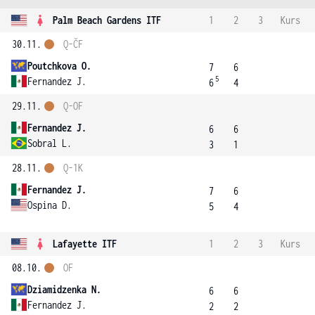
Palm Beach Gardens ITF
1
2
3
Kurs
30.11.
Q-ČF
Poutchkova O.
7
6
5
Fernandez J.
6
4
29.11.
Q-OF
Fernandez J.
6
6
Sobral L.
3
1
28.11.
Q-1K
Fernandez J.
7
6
Ospina D.
5
4
Lafayette ITF
1
2
3
Kurs
08.10.
OF
Dziamidzenka N.
6
6
Fernandez J.
2
2