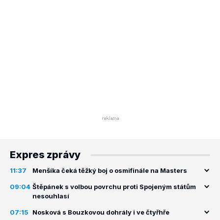
Expres zprávy
11:37
Menšíka čeká těžký boj o osmifinále na Masters
09:04
Štěpánek s volbou povrchu proti Spojeným státům
nesouhlasí
07:15
Nosková s Bouzkovou dohrály i ve čtyřhře