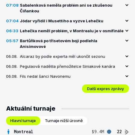
07:08
Sabalenková neměla problém ani se zkušenou
Číňankou
07:04
Jódar vyřídil i Musettiho a vyzve Lehečku
06:33
Lehečka neměl problém, v Montrealu je v osmifinále
05:57
Bartůňková po třísetovém boji podlehla
Anisimovové
06.08.
Alcaraz by podle experta měl ukončit sezonu
06.08.
Pegulaová nadělila přemožitelce Siniakové kanára
06.08.
Fils nedal šanci Navonemu
Další expres zprávy
Aktuální turnaje
Hlavní turnaje
Turnaje nižší úrovně
Montreal
$9.4M
22