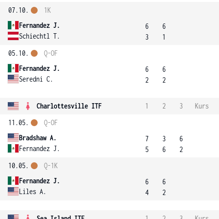
07.10.
1K
Fernandez J.
6
6
Schiechtl T.
3
1
05.10.
Q-OF
Fernandez J.
6
6
Seredni C.
2
2
Charlottesville ITF
1
2
3
Kurs
11.05.
Q-OF
Bradshaw A.
7
3
6
Fernandez J.
5
6
2
10.05.
Q-1K
Fernandez J.
6
6
Liles A.
4
2
Sea Island ITF
1
2
3
Kurs