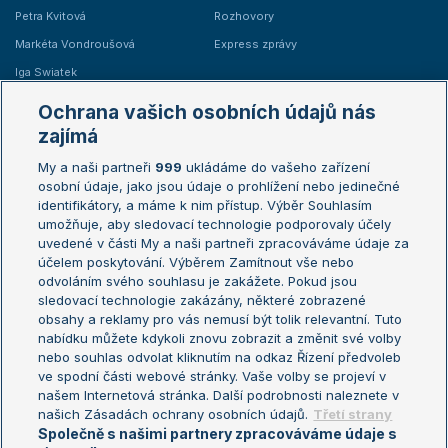
Petra Kvitová
Rozhovory
Markéta Vondroušová
Express zprávy
Iga Swiatek
Marie Bouzková
Ochrana vašich osobních údajů nás
Žebříčky
Kalendář turnajů
zajímá
My a naši partneři
999
ukládáme do vašeho zařízení
Žebříček ATP (muži)
Australian Open
osobní údaje, jako jsou údaje o prohlížení nebo jedinečné
Žebříček WTA (ženy)
French Open
identifikátory, a máme k nim přístup. Výběr Souhlasím
umožňuje, aby sledovací technologie podporovaly účely
Sázkařský žebříček
Wimbledon
uvedené v části My a naši partneři zpracováváme údaje za
US Open
účelem poskytování. Výběrem Zamítnout vše nebo
odvoláním svého souhlasu je zakážete. Pokud jsou
Turnaj mistrů
sledovací technologie zakázány, některé zobrazené
Turnaj mistryň
obsahy a reklamy pro vás nemusí být tolik relevantní. Tuto
Aktualní trendy
nabídku můžete kdykoli znovu zobrazit a změnit své volby
nebo souhlas odvolat kliknutím na odkaz Řízení předvoleb
ve spodní části webové stránky. Vaše volby se projeví v
Fotbalové přestupy
našem Internetová stránka. Další podrobnosti naleznete v
Livesport Daily
našich Zásadách ochrany osobních údajů.
Třetí strany
Společně s našimi partnery zpracováváme údaje s
LS Prague Open