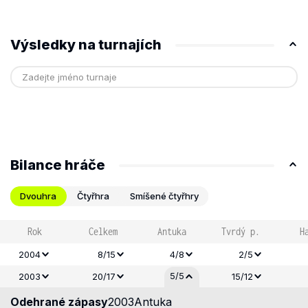
Výsledky na turnajích
Bilance hráče
Dvouhra
Čtyřhra
Smíšené čtyřhry
Rok
Celkem
Antuka
Tvrdý p.
H
2004
8/15
4/8
2/5
5/5
2003
20/17
15/12
Odehrané zápasy
2003
Antuka