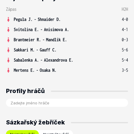
Zápas
H2H
Pegula J.
-
Shnaider D.
4-0
Svitolina E.
-
Anisimova A.
4-1
Brantmeier R.
-
Mandlik E.
0-3
Sakkari M.
-
Gauff C.
5-6
Sabalenka A.
-
Alexandrova E.
5-4
Mertens E.
-
Osaka N.
3-5
Profily hráčů
Sázkařský žebříček