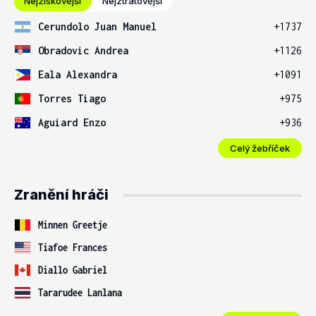
Nejziskovější
Nejztrátovější
Cerundolo Juan Manuel
+1737
Obradovic Andrea
+1126
Eala Alexandra
+1091
Torres Tiago
+975
Aguiard Enzo
+936
Celý žebříček
Zranění hráči
Minnen Greetje
Tiafoe Frances
Diallo Gabriel
Tararudee Lanlana