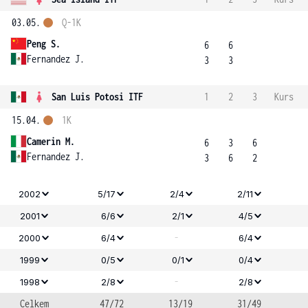
03.05.
Q-1K
Peng S.
6
6
Fernandez J.
3
3
San Luis Potosi ITF
1
2
3
Kurs
15.04.
1K
Camerin M.
6
3
6
Fernandez J.
3
6
2
2002
5/17
2/4
2/11
2001
6/6
2/1
4/5
-
2000
6/4
6/4
1999
0/5
0/1
0/4
-
1998
2/8
2/8
Celkem
47/72
13/19
31/49