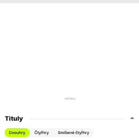
Tituly
Dvouhry
Čtyřhry
Smíšené čtyřhry