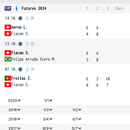
Futures 2024
1
2
3
Kurs
14.10.
Q-2K
Aerne L.
6
6
Fiacan S.
4
0
13.10.
Q-1K
Fiacan S.
6
6
Felipe Arruda Viero M.
3
0
07.10.
Q-1K
Freitas J.
6
2
10
Fiacan S.
4
6
7
-
-
2020
1/1
-
2019
1/3
1/2
-
2018
3/4
0/1
-
2017
8/9
5/7