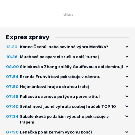
Expres zprávy
12:20
Konec Čechů, nebo povinná výhra Menšíka?
10:36
Muchová po operaci zrušila další turnaj
08:00
Siniaková a Zhang zničily Gauffovou a dál dominují
07:54
Brenda Fruhvirtová pokračuje v návratu
07:50
Hejtmánková hraje o druhou trofej
07:45
Palicová se znovu po týdnu porve o titul
07:40
Svitolinová jasně vyhrála souboj hráček TOP 10
07:34
Sabalenková po dalším výbuchu pokračuje v
trápení
07:30
Lehečka po mizerném výkonu končí