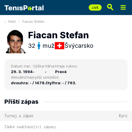
Hráči
Fiacan Stefan
Fiacan Stefan
32
muž
Švýcarsko
Datum nar.:
Výška:
Váha:
Hraje rukou:
29. 3. 1994
-
-
Pravá
Aktuální/nejvyšší umístění:
dvouhra: - / 1478.
čtyřhra: - / 763.
Příští zápas
Turnaj a zápas
Kurs
Žádné nadcházející zápasy.