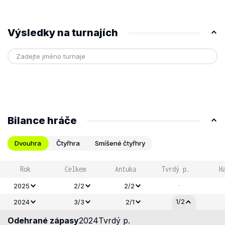
Výsledky na turnajích
Bilance hráče
Dvouhra
Čtyřhra
Smíšené čtyřhry
Rok
Celkem
Antuka
Tvrdý p.
H
-
2025
2/2
2/2
1/2
2024
3/3
2/1
Odehrané zápasy
2024
Tvrdý p.