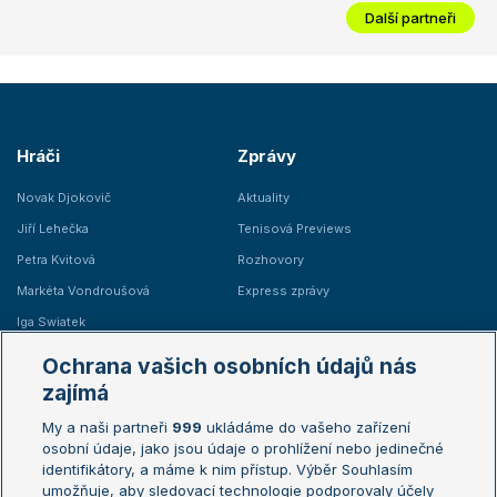
Další partneři
Hráči
Zprávy
Novak Djokovič
Aktuality
Jiří Lehečka
Tenisová Previews
Petra Kvitová
Rozhovory
Markéta Vondroušová
Express zprávy
Iga Swiatek
Marie Bouzková
Ochrana vašich osobních údajů nás
Žebříčky
Kalendář turnajů
zajímá
My a naši partneři
999
ukládáme do vašeho zařízení
Žebříček ATP (muži)
Australian Open
osobní údaje, jako jsou údaje o prohlížení nebo jedinečné
Žebříček WTA (ženy)
French Open
identifikátory, a máme k nim přístup. Výběr Souhlasím
umožňuje, aby sledovací technologie podporovaly účely
Sázkařský žebříček
Wimbledon