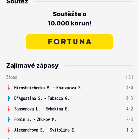
Soutěž
Soutěžte o
10.000 korun!
Zajímavé zápasy
Zápas
H2H
Miroshnichenko V.
-
Khatamova S.
4-0
D'Agostino S.
-
Tabacco G.
0-3
Samsonova L.
-
Rybakina E.
4-2
Fomin S.
-
Zhukov M.
2-3
Alexandrova E.
-
Svitolina E.
1-3