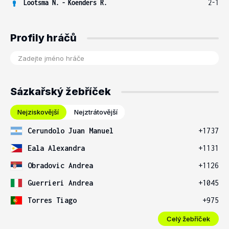
Lootsma N.
-
Koenders R.
2-1
Profily hráčů
Sázkařský žebříček
Nejziskovější
Nejztrátovější
Cerundolo Juan Manuel
+1737
Eala Alexandra
+1131
Obradovic Andrea
+1126
Guerrieri Andrea
+1045
Torres Tiago
+975
Celý žebříček