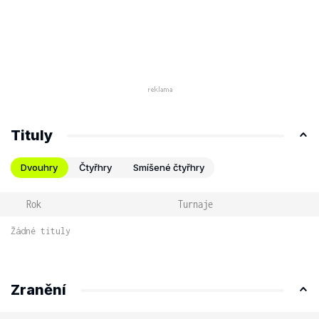
Tituly
Dvouhry
Čtyřhry
Smíšené čtyřhry
Rok
Turnaje
Žádné tituly
Zranění