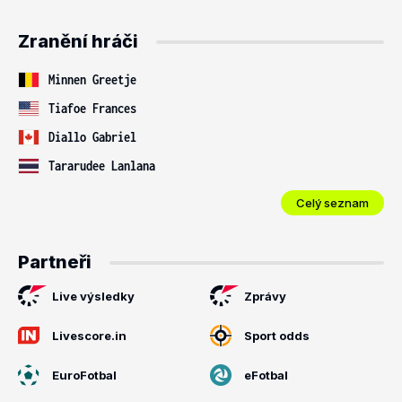
Zranění hráči
Minnen Greetje
Tiafoe Frances
Diallo Gabriel
Tararudee Lanlana
Celý seznam
Partneři
Live výsledky
Zprávy
Livescore.in
Sport odds
EuroFotbal
eFotbal