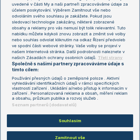
uvedené v části My a naši partneři zpracováváme údaje za
US Open
účelem poskytování. Výběrem Zamítnout vše nebo
odvoláním svého souhlasu je zakážete. Pokud jsou
Turnaj mistrů
sledovací technologie zakázány, některé zobrazené
Turnaj mistryň
obsahy a reklamy pro vás nemusí být tolik relevantní. Tuto
Aktualní trendy
nabídku můžete kdykoli znovu zobrazit a změnit své volby
nebo souhlas odvolat kliknutím na odkaz Řízení předvoleb
ve spodní části webové stránky. Vaše volby se projeví v
Fotbalové přestupy
našem Internetová stránka. Další podrobnosti naleznete v
Livesport Daily
našich Zásadách ochrany osobních údajů.
Třetí strany
Společně s našimi partnery zpracováváme údaje s
LS Prague Open
tímto cílem:
Používání přesných údajů o zeměpisné poloze . Aktivní
vyhledávání identifikačních údajů v rámci specifických
vlastností zařízení . Ukládání a/nebo přístup k informacím v
Podmínky užití
Nastavení soukromí
zařízení . Personalizovaná reklama a obsah, měření reklam
GDPR a žurnalistika
Reklama
a obsahu, průzkum publika a rozvoj služeb .
Informace o zpracování osobních
Kontakt
Seznam partnerů (dodavatelů)
údajů
Tiráž
Souhlasím
Copyright © 2008-2026 TenisPortal.cz. Využíváme zpravodajství ČTK.
Zamítnout vše