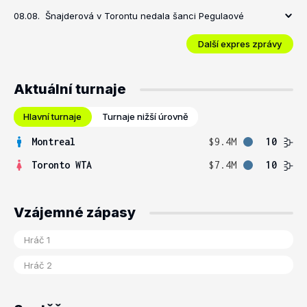
08.08.
Šnajderová v Torontu nedala šanci Pegulaové
Další expres zprávy
Aktuální turnaje
Hlavní turnaje
Turnaje nižší úrovně
Montreal
$9.4M
10
Toronto WTA
$7.4M
10
Vzájemné zápasy