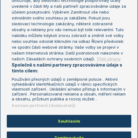
umožňuje, aby sledovací technologie podporovaly účely
Sázkařský žebříček
Wimbledon
uvedené v části My a naši partneři zpracováváme údaje za
US Open
účelem poskytování. Výběrem Zamítnout vše nebo
odvoláním svého souhlasu je zakážete. Pokud jsou
Turnaj mistrů
sledovací technologie zakázány, některé zobrazené
Turnaj mistryň
obsahy a reklamy pro vás nemusí být tolik relevantní. Tuto
Aktualní trendy
nabídku můžete kdykoli znovu zobrazit a změnit své volby
nebo souhlas odvolat kliknutím na odkaz Řízení předvoleb
ve spodní části webové stránky. Vaše volby se projeví v
Fotbalové přestupy
našem Internetová stránka. Další podrobnosti naleznete v
Livesport Daily
našich Zásadách ochrany osobních údajů.
Třetí strany
Společně s našimi partnery zpracováváme údaje s
LS Prague Open
tímto cílem:
Používání přesných údajů o zeměpisné poloze . Aktivní
vyhledávání identifikačních údajů v rámci specifických
vlastností zařízení . Ukládání a/nebo přístup k informacím v
Podmínky užití
Nastavení soukromí
zařízení . Personalizovaná reklama a obsah, měření reklam
GDPR a žurnalistika
Reklama
a obsahu, průzkum publika a rozvoj služeb .
Informace o zpracování osobních
Kontakt
Seznam partnerů (dodavatelů)
údajů
Tiráž
Souhlasím
Copyright © 2008-2026 TenisPortal.cz. Využíváme zpravodajství ČTK.
Zamítnout vše