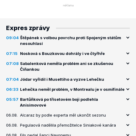
Expres zprávy
09:04
Štěpánek s volbou povrchu proti Spojeným státům
nesouhlasí
07:15
Nosková s Bouzkovou dohrály i ve čtyřhře
07:08
Sabalenková neměla problém ani se zkušenou
Číňankou
07:04
Jódar vyřídil i Musettiho a vyzve Lehečku
06:33
Lehečka neměl problém, v Montrealu je v osmifinále
05:57
Bartůňková po třísetovém boji podlehla
Anisimovové
06.08.
Alcaraz by podle experta měl ukončit sezonu
06.08.
Pegulaová nadělila přemožitelce Siniakové kanára
06.08.
Fils nedal šanci Navonemu