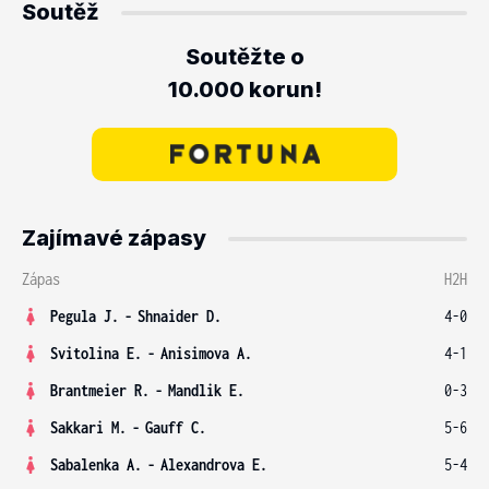
Soutěž
Soutěžte o
10.000 korun!
Zajímavé zápasy
Zápas
H2H
Pegula J.
-
Shnaider D.
4-0
Svitolina E.
-
Anisimova A.
4-1
Brantmeier R.
-
Mandlik E.
0-3
Sakkari M.
-
Gauff C.
5-6
Sabalenka A.
-
Alexandrova E.
5-4