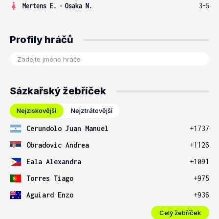
Mertens E.
-
Osaka N.
3-5
Profily hráčů
Sázkařský žebříček
Nejziskovější
Nejztrátovější
Cerundolo Juan Manuel
+1737
Obradovic Andrea
+1126
Eala Alexandra
+1091
Torres Tiago
+975
Aguiard Enzo
+936
Celý žebříček