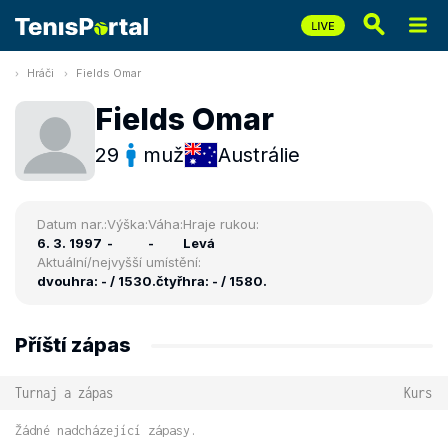
Hráči
Fields Omar
Fields Omar
29
muž
Austrálie
Datum nar.:
Výška:
Váha:
Hraje rukou:
6. 3. 1997
-
-
Levá
Aktuální/nejvyšší umístění:
dvouhra: - / 1530.
čtyřhra: - / 1580.
Příští zápas
Turnaj a zápas
Kurs
Žádné nadcházející zápasy.