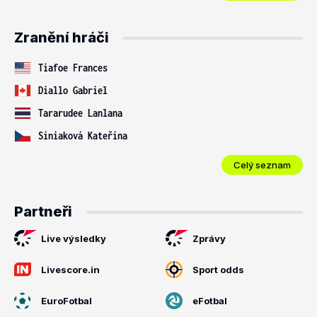
Zranění hráči
Tiafoe Frances
Diallo Gabriel
Tararudee Lanlana
Siniaková Kateřina
Celý seznam
Partneři
Live výsledky
Zprávy
Livescore.in
Sport odds
EuroFotbal
eFotbal