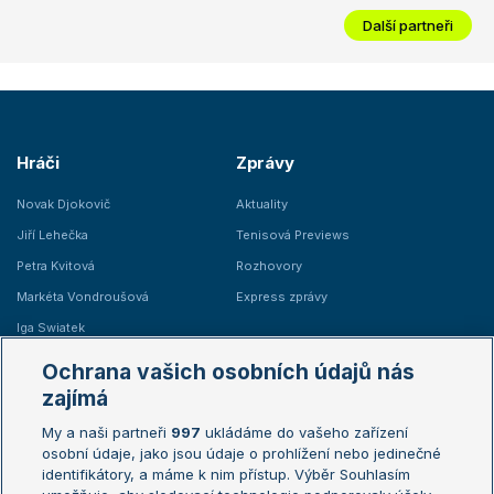
Další partneři
Hráči
Zprávy
Novak Djokovič
Aktuality
Jiří Lehečka
Tenisová Previews
Petra Kvitová
Rozhovory
Markéta Vondroušová
Express zprávy
Iga Swiatek
Marie Bouzková
Ochrana vašich osobních údajů nás
Žebříčky
Kalendář turnajů
zajímá
My a naši partneři
997
ukládáme do vašeho zařízení
Žebříček ATP (muži)
Australian Open
osobní údaje, jako jsou údaje o prohlížení nebo jedinečné
Žebříček WTA (ženy)
French Open
identifikátory, a máme k nim přístup. Výběr Souhlasím