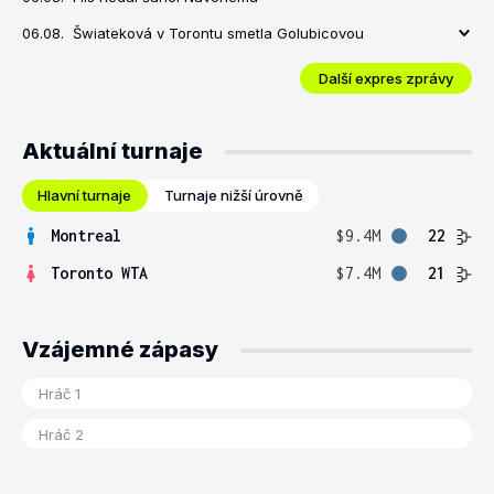
06.08.
Šwiateková v Torontu smetla Golubicovou
Další expres zprávy
Aktuální turnaje
Hlavní turnaje
Turnaje nižší úrovně
Montreal
$9.4M
22
Toronto WTA
$7.4M
21
Vzájemné zápasy