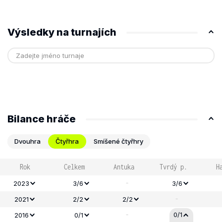
Výsledky na turnajích
Bilance hráče
Dvouhra
Čtyřhra
Smíšené čtyřhry
Rok
Celkem
Antuka
Tvrdý p.
H
-
2023
3/6
3/6
-
2021
2/2
2/2
-
0/1
2016
0/1