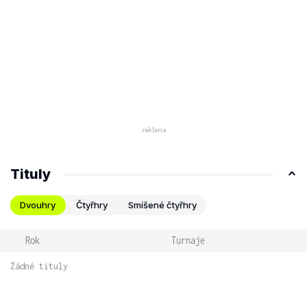
Tituly
Dvouhry
Čtyřhry
Smíšené čtyřhry
Rok
Turnaje
Žádné tituly