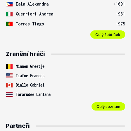
Eala Alexandra
+1091
Guerrieri Andrea
+981
Torres Tiago
+975
Celý žebříček
Zranění hráči
Minnen Greetje
Tiafoe Frances
Diallo Gabriel
Tararudee Lanlana
Celý seznam
Partneři