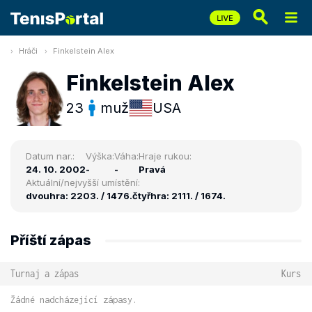
Hráči
Finkelstein Alex
Finkelstein Alex
23
muž
USA
Datum nar.:
Výška:
Váha:
Hraje rukou:
24. 10. 2002
-
-
Pravá
Aktuální/nejvyšší umístění:
dvouhra: 2203. / 1476.
čtyřhra: 2111. / 1674.
Příští zápas
Turnaj a zápas
Kurs
Žádné nadcházející zápasy.