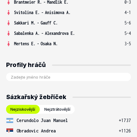
Brantmeier R.
-
Mandlik E.
0-3
Svitolina E.
-
Anisimova A.
4-1
Sakkari M.
-
Gauff C.
5-6
Sabalenka A.
-
Alexandrova E.
5-4
Mertens E.
-
Osaka N.
3-5
Profily hráčů
Sázkařský žebříček
Nejziskovější
Nejztrátovější
Cerundolo Juan Manuel
+1737
Obradovic Andrea
+1126