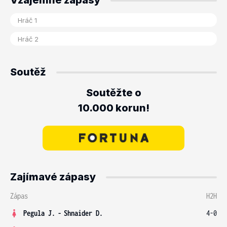
Vzájemné zápasy
Soutěž
Soutěžte o
10.000 korun!
Zajímavé zápasy
Zápas
H2H
Pegula J.
-
Shnaider D.
4-0