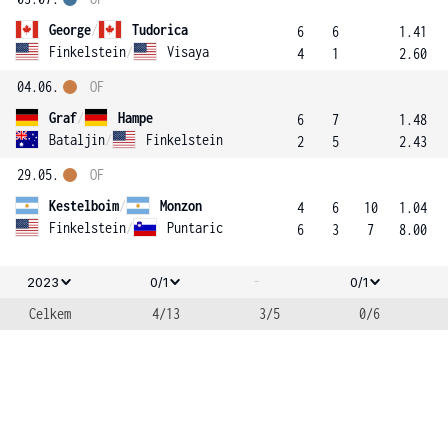
George
/
Tudorica
6
6
1.41
Finkelstein
/
Visaya
4
1
2.60
04.06.
OF
Graf
/
Hampe
6
7
1.48
Bataljin
/
Finkelstein
2
5
2.43
29.05.
OF
Kestelboim
/
Monzon
4
6
10
1.04
Finkelstein
/
Puntaric
6
3
7
8.00
-
2023
0/1
0/1
Celkem
4/13
3/5
0/6