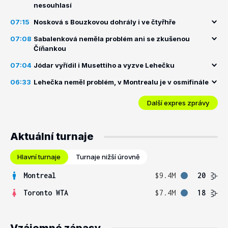
nesouhlasí
07:15
Nosková s Bouzkovou dohrály i ve čtyřhře
07:08
Sabalenková neměla problém ani se zkušenou
Číňankou
07:04
Jódar vyřídil i Musettiho a vyzve Lehečku
06:33
Lehečka neměl problém, v Montrealu je v osmifinále
Další expres zprávy
Aktuální turnaje
Hlavní turnaje
Turnaje nižší úrovně
Montreal
$9.4M
20
Toronto WTA
$7.4M
18