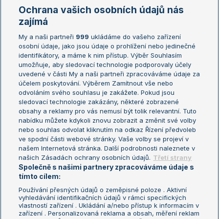
Marie Bouzková
Ochrana vašich osobních údajů nás
Žebříčky
Kalendář turnajů
zajímá
My a naši partneři
999
ukládáme do vašeho zařízení
Žebříček ATP (muži)
Australian Open
osobní údaje, jako jsou údaje o prohlížení nebo jedinečné
Žebříček WTA (ženy)
French Open
identifikátory, a máme k nim přístup. Výběr Souhlasím
umožňuje, aby sledovací technologie podporovaly účely
Sázkařský žebříček
Wimbledon
uvedené v části My a naši partneři zpracováváme údaje za
US Open
účelem poskytování. Výběrem Zamítnout vše nebo
odvoláním svého souhlasu je zakážete. Pokud jsou
Turnaj mistrů
sledovací technologie zakázány, některé zobrazené
Turnaj mistryň
obsahy a reklamy pro vás nemusí být tolik relevantní. Tuto
Aktualní trendy
nabídku můžete kdykoli znovu zobrazit a změnit své volby
nebo souhlas odvolat kliknutím na odkaz Řízení předvoleb
ve spodní části webové stránky. Vaše volby se projeví v
Fotbalové přestupy
našem Internetová stránka. Další podrobnosti naleznete v
Livesport Daily
našich Zásadách ochrany osobních údajů.
Třetí strany
Společně s našimi partnery zpracováváme údaje s
LS Prague Open
tímto cílem:
Používání přesných údajů o zeměpisné poloze . Aktivní
vyhledávání identifikačních údajů v rámci specifických
vlastností zařízení . Ukládání a/nebo přístup k informacím v
Podmínky užití
Nastavení soukromí
zařízení . Personalizovaná reklama a obsah, měření reklam
GDPR a žurnalistika
Reklama