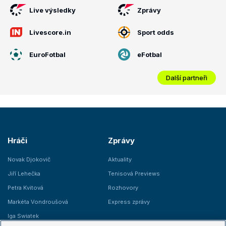
Live výsledky
Zprávy
Livescore.in
Sport odds
EuroFotbal
eFotbal
Další partneři
Hráči
Zprávy
Novak Djokovič
Aktuality
Jiří Lehečka
Tenisová Previews
Petra Kvitová
Rozhovory
Markéta Vondroušová
Express zprávy
Iga Swiatek