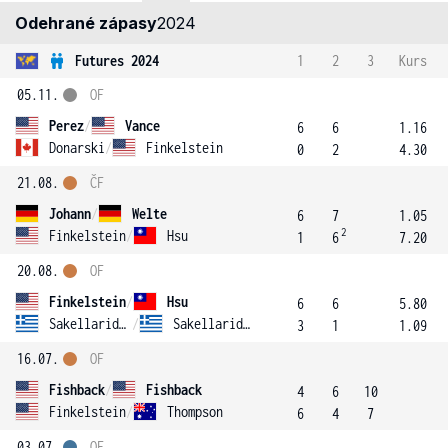
Odehrané zápasy
2024
Futures 2024
1
2
3
Kurs
05.11.
OF
Perez
/
Vance
6
6
1.16
Donarski
/
Finkelstein
0
2
4.30
21.08.
ČF
Johann
/
Welte
6
7
1.05
2
Finkelstein
/
Hsu
1
6
7.20
20.08.
OF
Finkelstein
/
Hsu
6
6
5.80
Sakellaridis
/
Sakellaridis
3
1
1.09
16.07.
OF
Fishback
/
Fishback
4
6
10
Finkelstein
/
Thompson
6
4
7
03.07.
OF