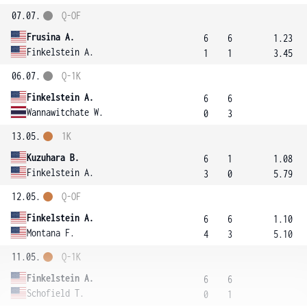
07.07.
Q-OF
Frusina A.
6
6
1.23
Finkelstein A.
1
1
3.45
06.07.
Q-1K
Finkelstein A.
6
6
Wannawitchate W.
0
3
13.05.
1K
Kuzuhara B.
6
1
1.08
Finkelstein A.
3
0
5.79
12.05.
Q-OF
Finkelstein A.
6
6
1.10
Montana F.
4
3
5.10
11.05.
Q-1K
Finkelstein A.
6
6
Schofield T.
0
1