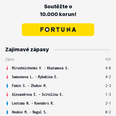
Soutěžte o
10.000 korun!
Zajímavé zápasy
Zápas
H2H
Miroshnichenko V.
-
Khatamova S.
4-0
Samsonova L.
-
Rybakina E.
4-2
Fomin S.
-
Zhukov M.
2-3
Alexandrova E.
-
Svitolina E.
1-3
Lootsma N.
-
Koenders R.
2-1
Houkes M.
-
Nagal S.
0-2