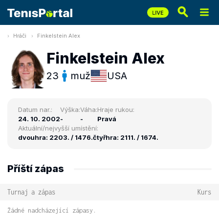
Hráči
Finkelstein Alex
Finkelstein Alex
23
muž
USA
Datum nar.:
Výška:
Váha:
Hraje rukou:
24. 10. 2002
-
-
Pravá
Aktuální/nejvyšší umístění:
dvouhra: 2203. / 1476.
čtyřhra: 2111. / 1674.
Příští zápas
Turnaj a zápas
Kurs
Žádné nadcházející zápasy.