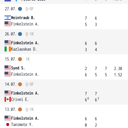
27.07.
Q-OF
Weintraub B.
7
6
Finkelstein A.
5
3
26.07.
Q-1K
Finkelstein A.
6
6
Kazlauskas D.
3
4
15.07.
1K
Syed S.
2
7
7
2.30
Finkelstein A.
6
5
5
1.52
14.07.
Q-OF
Finkelstein A.
7
7
6
3
Crivei E.
6
6
13.07.
Q-1K
Finkelstein A.
6
6
Tanimoto Y.
0
2