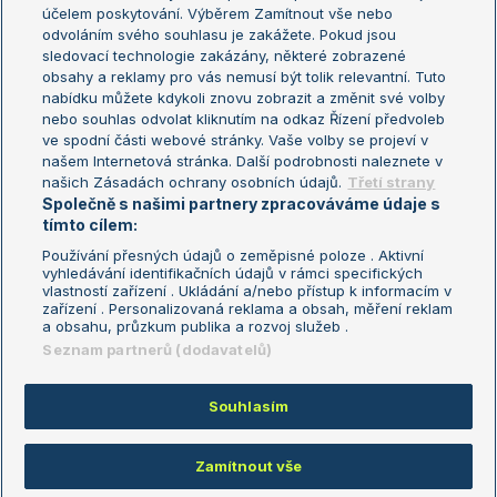
US Open
účelem poskytování. Výběrem Zamítnout vše nebo
odvoláním svého souhlasu je zakážete. Pokud jsou
Turnaj mistrů
sledovací technologie zakázány, některé zobrazené
Turnaj mistryň
obsahy a reklamy pro vás nemusí být tolik relevantní. Tuto
Aktualní trendy
nabídku můžete kdykoli znovu zobrazit a změnit své volby
nebo souhlas odvolat kliknutím na odkaz Řízení předvoleb
ve spodní části webové stránky. Vaše volby se projeví v
Fotbalové přestupy
našem Internetová stránka. Další podrobnosti naleznete v
Livesport Daily
našich Zásadách ochrany osobních údajů.
Třetí strany
Společně s našimi partnery zpracováváme údaje s
LS Prague Open
tímto cílem:
Používání přesných údajů o zeměpisné poloze . Aktivní
vyhledávání identifikačních údajů v rámci specifických
vlastností zařízení . Ukládání a/nebo přístup k informacím v
Podmínky užití
Nastavení soukromí
zařízení . Personalizovaná reklama a obsah, měření reklam
GDPR a žurnalistika
Reklama
a obsahu, průzkum publika a rozvoj služeb .
Informace o zpracování osobních
Kontakt
Seznam partnerů (dodavatelů)
údajů
Tiráž
Souhlasím
Copyright © 2008-2026 TenisPortal.cz. Využíváme zpravodajství ČTK.
Zamítnout vše