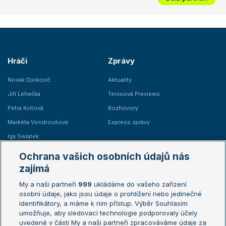
Hráči
Zprávy
Novak Djokovič
Aktuality
Jiří Lehečka
Tenisová Previews
Petra Kvitová
Rozhovory
Markéta Vondroušová
Express zprávy
Iga Swiatek
Marie Bouzková
Ochrana vašich osobních údajů nás
Žebříčky
Kalendář turnajů
zajímá
My a naši partneři
999
ukládáme do vašeho zařízení
Žebříček ATP (muži)
Australian Open
osobní údaje, jako jsou údaje o prohlížení nebo jedinečné
Žebříček WTA (ženy)
French Open
identifikátory, a máme k nim přístup. Výběr Souhlasím
umožňuje, aby sledovací technologie podporovaly účely
Sázkařský žebříček
Wimbledon
uvedené v části My a naši partneři zpracováváme údaje za