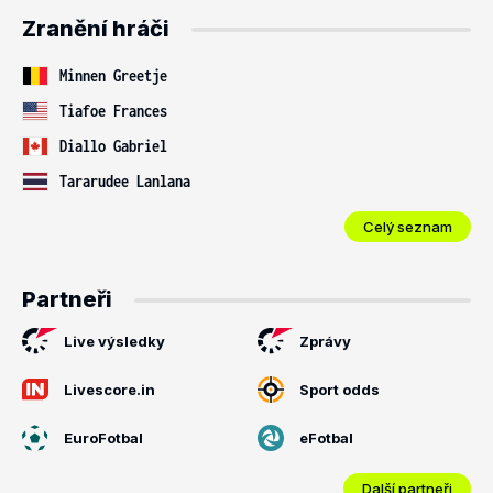
Zranění hráči
Minnen Greetje
Tiafoe Frances
Diallo Gabriel
Tararudee Lanlana
Celý seznam
Partneři
Live výsledky
Zprávy
Livescore.in
Sport odds
EuroFotbal
eFotbal
Další partneři