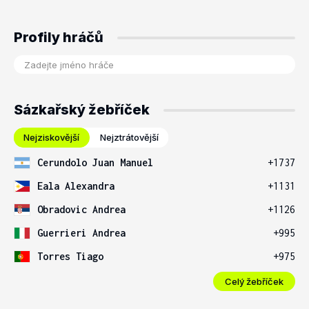
Profily hráčů
Sázkařský žebříček
Nejziskovější
Nejztrátovější
Cerundolo Juan Manuel
+1737
Eala Alexandra
+1131
Obradovic Andrea
+1126
Guerrieri Andrea
+995
Torres Tiago
+975
Celý žebříček