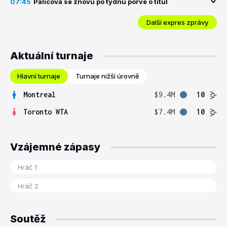
07:45
Palicová se znovu po týdnu porve o titul
Další expres zprávy
Aktuální turnaje
Hlavní turnaje
Turnaje nižší úrovně
Montreal
$9.4M
10
Toronto WTA
$7.4M
10
Vzájemné zápasy
Soutěž