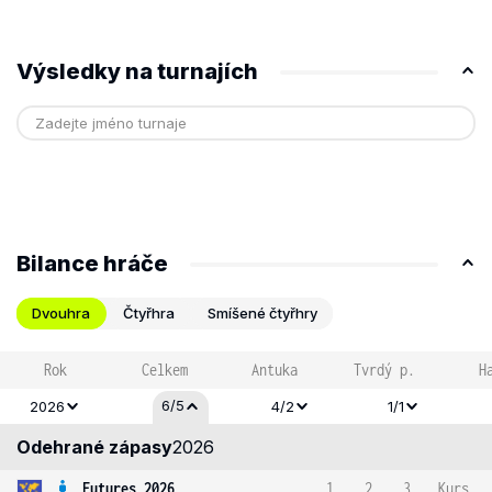
Výsledky na turnajích
Bilance hráče
Dvouhra
Čtyřhra
Smíšené čtyřhry
Rok
Celkem
Antuka
Tvrdý p.
H
6/5
2026
4/2
1/1
Odehrané zápasy
2026
Futures 2026
1
2
3
Kurs