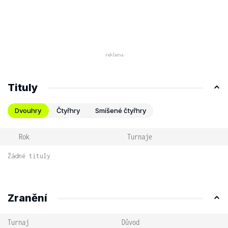
Tituly
Dvouhry
Čtyřhry
Smíšené čtyřhry
Rok
Turnaje
Žádné tituly
Zranění
Turnaj
Důvod