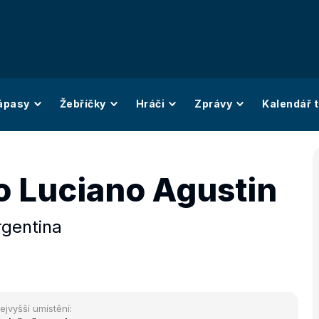
ápasy
Žebříčky
Hráči
Zprávy
Kalendář t
o Luciano Agustin
rgentina
ejvyšší umístění: