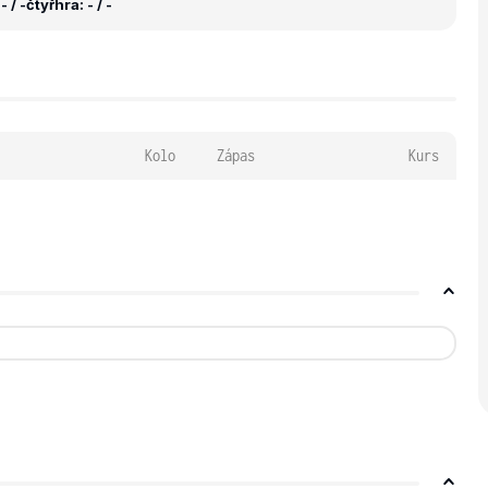
 / -
čtyřhra: - / -
Kolo
Zápas
Kurs