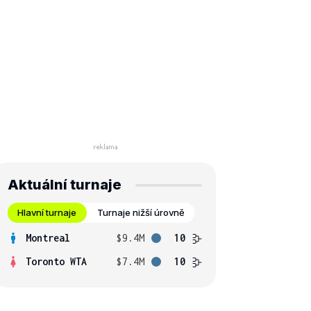
Aktuální turnaje
Hlavní turnaje
Turnaje nižší úrovně
Montreal
$9.4M
10
Toronto WTA
$7.4M
10