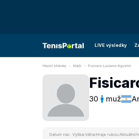
LIVE výsledky
Z
Hlavní stránka
Hráči
Fisicaro Luciano Agustin
Fisicar
30
muž
A
Datum nar.:
Výška:
Váha:
Hraje rukou:
Aktuální/n