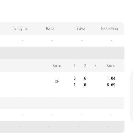
Tvrdý p.
Hala
Tráva
Nezadáno
-
-
-
-
Kolo
1
2
3
Kurs
6
6
1.04
OF
1
0
6.69
-
-
-
-
-
-
-
-
-
-
-
-