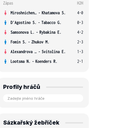
Zápas
H2H
Miroshnichenko V.
-
Khatamova S.
4-0
D'Agostino S.
-
Tabacco G.
0-3
Samsonova L.
-
Rybakina E.
4-2
Fomin S.
-
Zhukov M.
2-3
Alexandrova E.
-
Svitolina E.
1-3
Lootsma N.
-
Koenders R.
2-1
Profily hráčů
Sázkařský žebříček