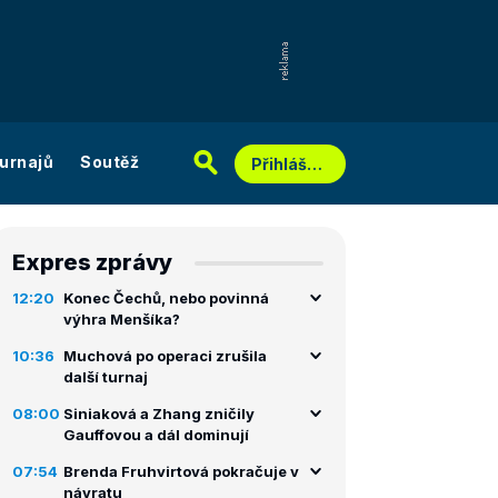
urnajů
Soutěž
Přihlášení
Expres zprávy
12:20
Konec Čechů, nebo povinná
výhra Menšíka?
10:36
Muchová po operaci zrušila
další turnaj
08:00
Siniaková a Zhang zničily
Gauffovou a dál dominují
07:54
Brenda Fruhvirtová pokračuje v
návratu