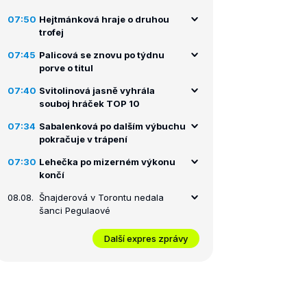
07:50
Hejtmánková hraje o druhou
trofej
07:45
Palicová se znovu po týdnu
porve o titul
07:40
Svitolinová jasně vyhrála
souboj hráček TOP 10
07:34
Sabalenková po dalším výbuchu
pokračuje v trápení
07:30
Lehečka po mizerném výkonu
končí
08.08.
Šnajderová v Torontu nedala
šanci Pegulaové
Další expres zprávy