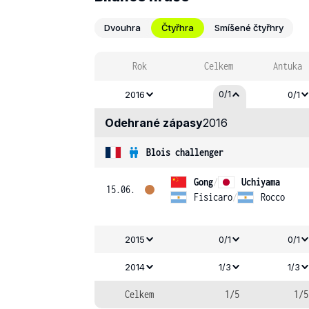
Dvouhra
Čtyřhra
Smíšené čtyřhry
Rok
Celkem
Antuka
0/1
2016
0/1
Odehrané zápasy
2016
Blois challenger
Gong
/
Uchiyama
15.06.
Fisicaro
/
Rocco
2015
0/1
0/1
2014
1/3
1/3
Celkem
1/5
1/5