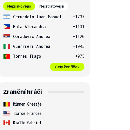
Nejziskovější
Nejztrátovější
Cerundolo Juan Manuel
+1737
Eala Alexandra
+1131
Obradovic Andrea
+1126
Guerrieri Andrea
+1045
Torres Tiago
+975
Celý žebříček
Zranění hráči
Minnen Greetje
Tiafoe Frances
Diallo Gabriel