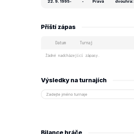
22. 9. 1995
-
-
Pravá
dvouhra: -
Příští zápas
Datum
Turnaj
Žádné nadcházející zápasy.
Výsledky na turnajích
Bilance hráče