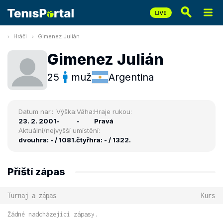
Hráči
Gimenez Julián
Gimenez Julián
25
muž
Argentina
Datum nar.:
Výška:
Váha:
Hraje rukou:
23. 2. 2001
-
-
Pravá
Aktuální/nejvyšší umístění:
dvouhra: - / 1081.
čtyřhra: - / 1322.
Příští zápas
Turnaj a zápas
Kurs
Žádné nadcházející zápasy.