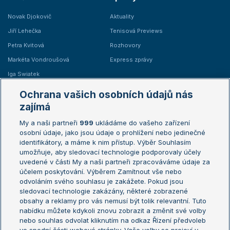
Novak Djokovič
Aktuality
Jiří Lehečka
Tenisová Previews
Petra Kvitová
Rozhovory
Markéta Vondroušová
Express zprávy
Iga Swiatek
Marie Bouzková
Ochrana vašich osobních údajů nás
Žebříčky
Kalendář turnajů
zajímá
My a naši partneři
999
ukládáme do vašeho zařízení
Žebříček ATP (muži)
Australian Open
osobní údaje, jako jsou údaje o prohlížení nebo jedinečné
Žebříček WTA (ženy)
French Open
identifikátory, a máme k nim přístup. Výběr Souhlasím
umožňuje, aby sledovací technologie podporovaly účely
Sázkařský žebříček
Wimbledon
uvedené v části My a naši partneři zpracováváme údaje za
US Open
účelem poskytování. Výběrem Zamítnout vše nebo
odvoláním svého souhlasu je zakážete. Pokud jsou
Turnaj mistrů
sledovací technologie zakázány, některé zobrazené
Turnaj mistryň
obsahy a reklamy pro vás nemusí být tolik relevantní. Tuto
Aktualní trendy
nabídku můžete kdykoli znovu zobrazit a změnit své volby
nebo souhlas odvolat kliknutím na odkaz Řízení předvoleb