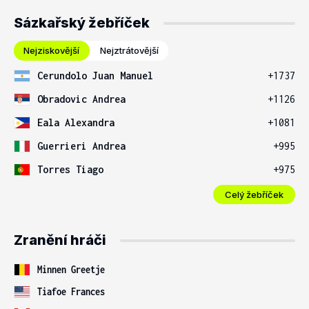
Sázkařský žebříček
Nejziskovější
Nejztrátovější
Cerundolo Juan Manuel
+1737
Obradovic Andrea
+1126
Eala Alexandra
+1081
Guerrieri Andrea
+995
Torres Tiago
+975
Celý žebříček
Zranění hráči
Minnen Greetje
Tiafoe Frances