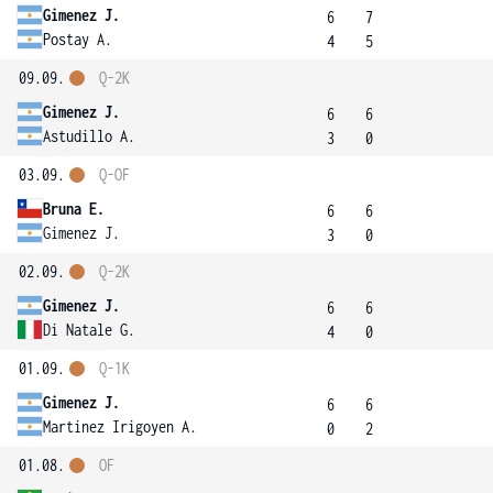
Gimenez J.
6
7
Postay A.
4
5
09.09.
Q-2K
Gimenez J.
6
6
Astudillo A.
3
0
03.09.
Q-OF
Bruna E.
6
6
Gimenez J.
3
0
02.09.
Q-2K
Gimenez J.
6
6
Di Natale G.
4
0
01.09.
Q-1K
Gimenez J.
6
6
Martinez Irigoyen A.
0
2
01.08.
OF