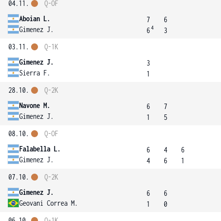
04.11.
Q-OF
Aboian L.
7
6
4
Gimenez J.
6
3
03.11.
Q-1K
Gimenez J.
3
Sierra F.
1
28.10.
Q-2K
Navone M.
6
7
Gimenez J.
1
5
08.10.
Q-OF
Falabella L.
6
4
6
Gimenez J.
4
6
1
07.10.
Q-2K
Gimenez J.
6
6
Geovani Correa M.
1
0
06.10.
Q-1K