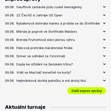
09.08.
Gauffová zastavila jízdu ruské teenagerky
09.08.
22 Čechů si zahraje US Open
09.08.
Rybakinová dohnala manko a probila se do čtvrtfinále
09.08.
Mérida je poprvé ve čtvrtfinále Masters
09.08.
Brenda Fruhvirtová slaví jasnou výhru
09.08.
Palicová prohrála maratonské finále
09.08.
Sinner se odhlásil ze Cincinnati
09.08.
Dojde ke střídání na ženském trůnu?
09.08.
Vrátí se Macháč konečně na kurty?
09.08.
Hejtmánková skolila jedničku a má druhý titul
Další expres zprávy
Aktuální turnaje