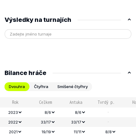
Výsledky na turnajích
Bilance hráče
Dvouhra
Čtyřhra
Smíšené čtyřhry
Rok
Celkem
Antuka
Tvrdý p.
H
-
2023
8/6
8/6
-
2022
33/17
33/17
2021
19/19
11/11
8/8