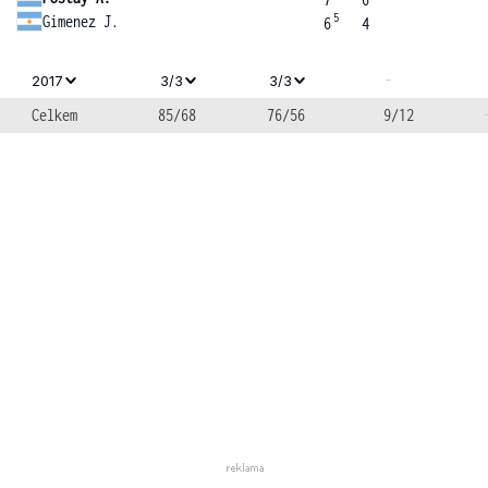
5
Gimenez J.
6
4
-
2017
3/3
3/3
Celkem
85/68
76/56
9/12