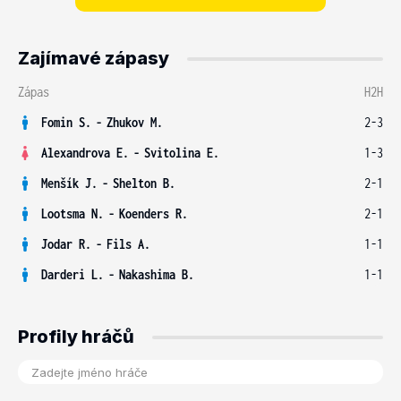
Zajímavé zápasy
Zápas
H2H
Fomin S.
-
Zhukov M.
2-3
Alexandrova E.
-
Svitolina E.
1-3
Menšík J.
-
Shelton B.
2-1
Lootsma N.
-
Koenders R.
2-1
Jodar R.
-
Fils A.
1-1
Darderi L.
-
Nakashima B.
1-1
Profily hráčů