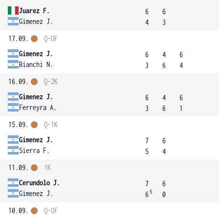
Juarez F.
6
6
Gimenez J.
4
3
17.09.
Q-OF
Gimenez J.
6
4
6
Bianchi N.
3
6
4
16.09.
Q-2K
Gimenez J.
6
4
6
Ferreyra A.
3
6
1
15.09.
Q-1K
Gimenez J.
7
6
Sierra F.
5
4
11.09.
1K
Cerundolo J.
7
6
5
Gimenez J.
6
0
10.09.
Q-OF