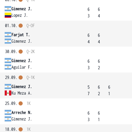
Gimenez J.
6
6
Lopez J.
3
4
01.10.
Q-OF
Farjat T.
6
6
Gimenez J.
4
4
30.09.
Q-2K
Gimenez J.
6
6
Aguilar F.
3
2
29.09.
Q-1K
Gimenez J.
5
6
6
Ku Meza A.
7
2
1
25.09.
1K
Arreche N.
6
6
Gimenez J.
3
1
18.09.
1K