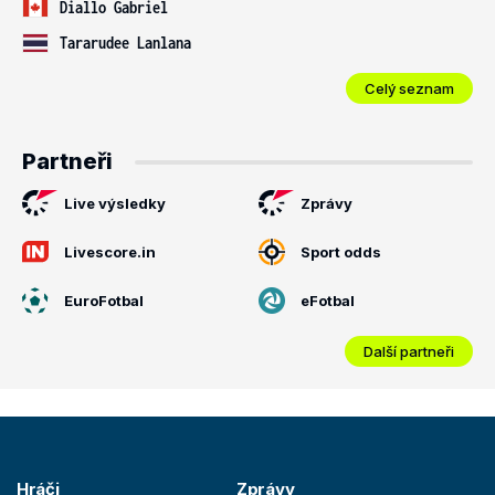
Diallo Gabriel
Tararudee Lanlana
Celý seznam
Partneři
Live výsledky
Zprávy
Livescore.in
Sport odds
EuroFotbal
eFotbal
Další partneři
Hráči
Zprávy