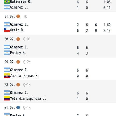
Gutierrez O.
6
6
1.08
Gimenez J.
1
0
6.11
31.07.
1K
Gimenez J.
2
6
6
1.60
Ortiz D.
6
2
0
2.13
30.07.
Q-OF
Gimenez J.
6
6
Postay A.
4
3
29.07.
Q-2K
Gimenez J.
6
6
Zapata Duenas F.
0
0
28.07.
Q-1K
Gimenez J.
6
6
Velandia Espinosa J.
1
0
21.07.
Q-1K
Postay A.
7
6