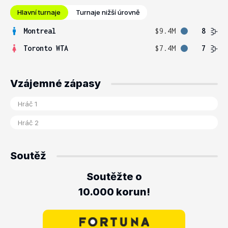
Hlavní turnaje
Turnaje nižší úrovně
Montreal
$9.4M
8
Toronto WTA
$7.4M
7
Vzájemné zápasy
Soutěž
Soutěžte o
10.000 korun!