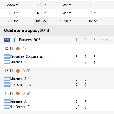
-
2020
0/2
0/2
2019
4/10
3/7
1/3
18/11
2018
18/10
0/1
Odehrané zápasy
2018
Futures 2018
1
2
3
Kurs
13.11.
1K
Riquelme Coppari A.
6
2
6
Gimenez J.
4
6
4
12.11.
Q-OF
Gimenez J.
6
6
Franchini S.
2
2
11.11.
Q-2K
Gimenez J.
7
6
4
Monferrer E.
6
0