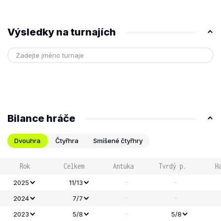
Výsledky na turnajích
Bilance hráče
Dvouhra
Čtyřhra
Smíšené čtyřhry
Rok
Celkem
Antuka
Tvrdý p.
H
-
-
2025
11/13
-
-
2024
7/7
-
2023
5/8
5/8