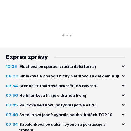
Expres zprávy
10:36
Muchová po operaci zrušila další turnaj
08:00
Siniaková a Zhang zničily Gauffovou a dál dominují
07:54
Brenda Fruhvirtová pokračuje v návratu
07:50
Hejtmánková hraje o druhou trofej
07:45
Palicová se znovu po týdnu porve o titul
07:40
Svitolinová jasně vyhrála souboj hráček TOP 10
07:34
Sabalenková po dalším výbuchu pokračuje v
trápení