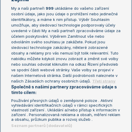
My a naši partneři
999
ukládáme do vašeho zařízení
Žebříček ATP (muži)
Australian Open
osobní údaje, jako jsou údaje o prohlížení nebo jedinečné
Žebříček WTA (ženy)
French Open
identifikátory, a máme k nim přístup. Výběr Souhlasím
umožňuje, aby sledovací technologie podporovaly účely
Sázkařský žebříček
Wimbledon
uvedené v části My a naši partneři zpracováváme údaje za
US Open
účelem poskytování. Výběrem Zamítnout vše nebo
odvoláním svého souhlasu je zakážete. Pokud jsou
Turnaj mistrů
sledovací technologie zakázány, některé zobrazené
Turnaj mistryň
obsahy a reklamy pro vás nemusí být tolik relevantní. Tuto
Aktualní trendy
nabídku můžete kdykoli znovu zobrazit a změnit své volby
nebo souhlas odvolat kliknutím na odkaz Řízení předvoleb
ve spodní části webové stránky. Vaše volby se projeví v
Fotbalové přestupy
našem Internetová stránka. Další podrobnosti naleznete v
Livesport Daily
našich Zásadách ochrany osobních údajů.
Třetí strany
Společně s našimi partnery zpracováváme údaje s
LS Prague Open
tímto cílem:
Používání přesných údajů o zeměpisné poloze . Aktivní
vyhledávání identifikačních údajů v rámci specifických
vlastností zařízení . Ukládání a/nebo přístup k informacím v
Podmínky užití
Nastavení soukromí
zařízení . Personalizovaná reklama a obsah, měření reklam
GDPR a žurnalistika
Reklama
a obsahu, průzkum publika a rozvoj služeb .
Informace o zpracování osobních
Kontakt
Seznam partnerů (dodavatelů)
údajů
Tiráž