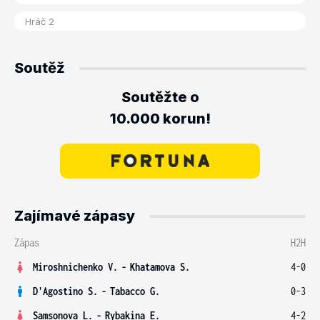
Soutěž
Soutěžte o
10.000 korun!
Zajímavé zápasy
Zápas
H2H
Miroshnichenko V.
-
Khatamova S.
4-0
D'Agostino S.
-
Tabacco G.
0-3
Samsonova L.
-
Rybakina E.
4-2