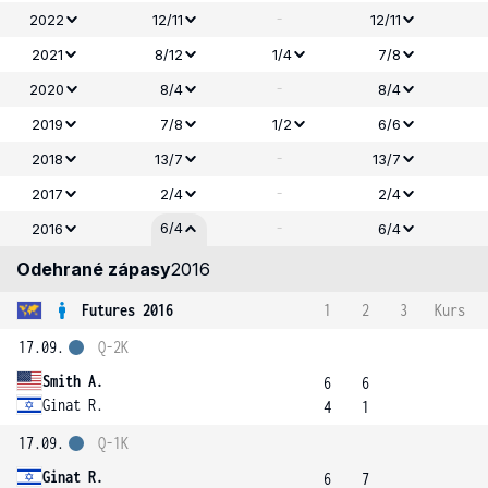
-
2022
12/11
12/11
2021
8/12
1/4
7/8
-
2020
8/4
8/4
2019
7/8
1/2
6/6
-
2018
13/7
13/7
-
2017
2/4
2/4
-
6/4
2016
6/4
Odehrané zápasy
2016
Futures 2016
1
2
3
Kurs
17.09.
Q-2K
Smith A.
6
6
Ginat R.
4
1
17.09.
Q-1K
Ginat R.
6
7