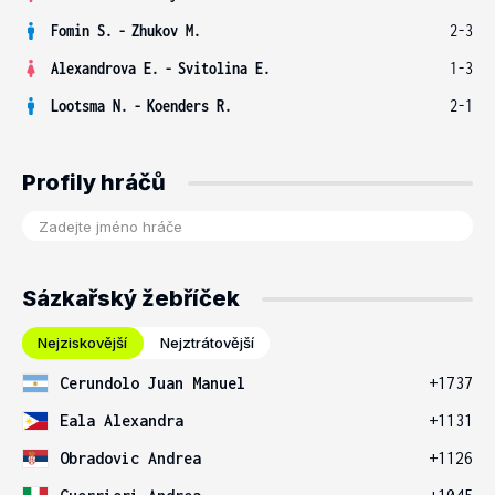
Fomin S.
-
Zhukov M.
2-3
Alexandrova E.
-
Svitolina E.
1-3
Lootsma N.
-
Koenders R.
2-1
Profily hráčů
Sázkařský žebříček
Nejziskovější
Nejztrátovější
Cerundolo Juan Manuel
+1737
Eala Alexandra
+1131
Obradovic Andrea
+1126