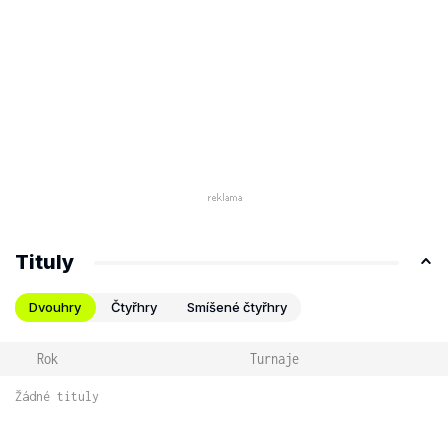
Tituly
Dvouhry
Čtyřhry
Smíšené čtyřhry
Rok
Turnaje
Žádné tituly