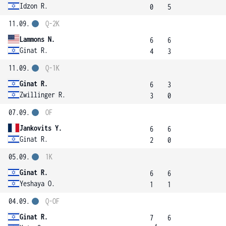
Idzon R.
0
5
11.09.
Q-2K
Lammons N.
6
6
Ginat R.
4
3
11.09.
Q-1K
Ginat R.
6
3
Zwillinger R.
3
0
07.09.
OF
Jankovits Y.
6
6
Ginat R.
2
0
05.09.
1K
Ginat R.
6
6
Yeshaya O.
1
1
04.09.
Q-OF
Ginat R.
7
6