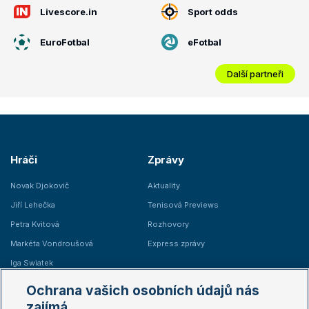
Livescore.in
Sport odds
EuroFotbal
eFotbal
Další partneři
Hráči
Zprávy
Novak Djokovič
Aktuality
Jiří Lehečka
Tenisová Previews
Petra Kvitová
Rozhovory
Markéta Vondroušová
Express zprávy
Iga Swiatek
Marie Bouzková
Ochrana vašich osobních údajů nás
Žebříčky
Kalendář turnajů
zajímá