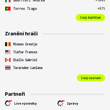
Guerrieri Andrea
+1045
Torres Tiago
+975
Celý žebříček
Zranění hráči
Minnen Greetje
Tiafoe Frances
Diallo Gabriel
Tararudee Lanlana
Celý seznam
Partneři
Live výsledky
Zprávy