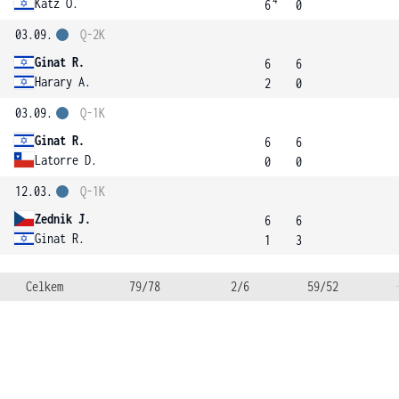
4
Katz O.
6
0
03.09.
Q-2K
Ginat R.
6
6
Harary A.
2
0
03.09.
Q-1K
Ginat R.
6
6
Latorre D.
0
0
12.03.
Q-1K
Zednik J.
6
6
Ginat R.
1
3
Celkem
79/78
2/6
59/52