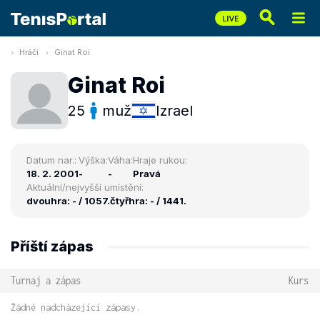
Hráči
Ginat Roi
Ginat Roi
25
muž
Izrael
Datum nar.:
Výška:
Váha:
Hraje rukou:
18. 2. 2001
-
-
Pravá
Aktuální/nejvyšší umístění:
dvouhra: - / 1057.
čtyřhra: - / 1441.
Příští zápas
Turnaj a zápas
Kurs
Žádné nadcházející zápasy.