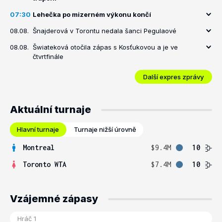
07:30
Lehečka po mizerném výkonu končí
08.08.
Šnajderová v Torontu nedala šanci Pegulaové
08.08.
Šwiateková otočila zápas s Kosťukovou a je ve
čtvrtfinále
Další expres zprávy
Aktuální turnaje
Hlavní turnaje
Turnaje nižší úrovně
Montreal
$9.4M
10
Toronto WTA
$7.4M
10
Vzájemné zápasy