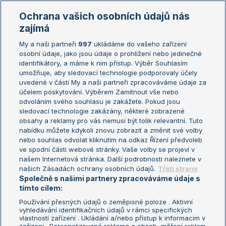
Marie Bouzková
Ochrana vašich osobních údajů nás
Žebříčky
Kalendář turnajů
zajímá
My a naši partneři
997
ukládáme do vašeho zařízení
Žebříček ATP (muži)
Australian Open
osobní údaje, jako jsou údaje o prohlížení nebo jedinečné
Žebříček WTA (ženy)
French Open
identifikátory, a máme k nim přístup. Výběr Souhlasím
umožňuje, aby sledovací technologie podporovaly účely
Sázkařský žebříček
Wimbledon
uvedené v části My a naši partneři zpracováváme údaje za
US Open
účelem poskytování. Výběrem Zamítnout vše nebo
odvoláním svého souhlasu je zakážete. Pokud jsou
Turnaj mistrů
sledovací technologie zakázány, některé zobrazené
Turnaj mistryň
obsahy a reklamy pro vás nemusí být tolik relevantní. Tuto
Aktualní trendy
nabídku můžete kdykoli znovu zobrazit a změnit své volby
nebo souhlas odvolat kliknutím na odkaz Řízení předvoleb
ve spodní části webové stránky. Vaše volby se projeví v
Fotbalové přestupy
našem Internetová stránka. Další podrobnosti naleznete v
Livesport Daily
našich Zásadách ochrany osobních údajů.
Třetí strany
Společně s našimi partnery zpracováváme údaje s
LS Prague Open
tímto cílem:
Používání přesných údajů o zeměpisné poloze . Aktivní
vyhledávání identifikačních údajů v rámci specifických
vlastností zařízení . Ukládání a/nebo přístup k informacím v
Podmínky užití
Nastavení soukromí