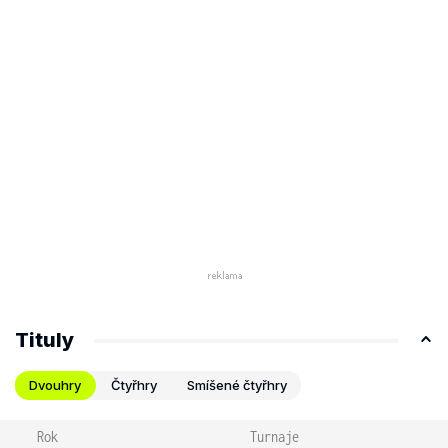
Tituly
Dvouhry
Čtyřhry
Smíšené čtyřhry
Rok
Turnaje