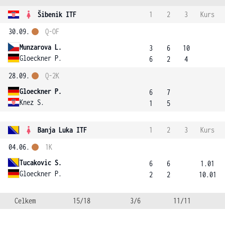
Šibenik ITF
1
2
3
Kurs
30.09.
Q-OF
Munzarova L.
3
6
10
Gloeckner P.
6
2
4
28.09.
Q-2K
Gloeckner P.
6
7
Knez S.
1
5
Banja Luka ITF
1
2
3
Kurs
04.06.
1K
Tucakovic S.
6
6
1.01
Gloeckner P.
2
2
10.01
Celkem
15/18
3/6
11/11