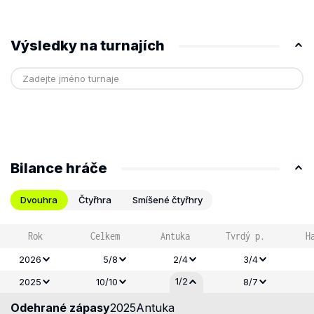
Výsledky na turnajích
Bilance hráče
Dvouhra
Čtyřhra
Smíšené čtyřhry
Rok
Celkem
Antuka
Tvrdý p.
H
2026
5/8
2/4
3/4
1/2
2025
10/10
8/7
Odehrané zápasy
2025
Antuka