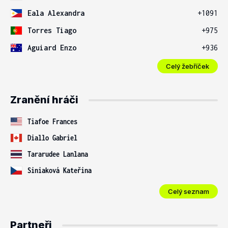
Eala Alexandra
+1091
Torres Tiago
+975
Aguiard Enzo
+936
Celý žebříček
Zranění hráči
Tiafoe Frances
Diallo Gabriel
Tararudee Lanlana
Siniaková Kateřina
Celý seznam
Partneři