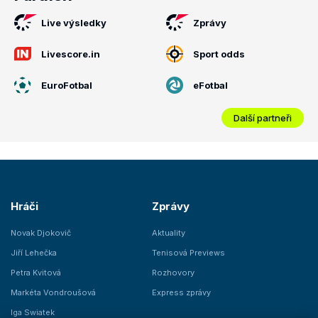
Live výsledky
Zprávy
Livescore.in
Sport odds
EuroFotbal
eFotbal
Další partneři
Hráči
Zprávy
Novak Djokovič
Aktuality
Jiří Lehečka
Tenisová Previews
Petra Kvitová
Rozhovory
Markéta Vondroušová
Express zprávy
Iga Swiatek