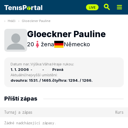
Hráči
Gloeckner Pauline
Gloeckner Pauline
20
žena
Německo
Datum nar.:
Výška:
Váha:
Hraje rukou:
1. 1. 2006
-
-
Pravá
Aktuální/nejvyšší umístění:
dvouhra: 1531. / 1465.
čtyřhra: 1294. / 1266.
Příští zápas
Turnaj a zápas
Kurs
Žádné nadcházející zápasy.