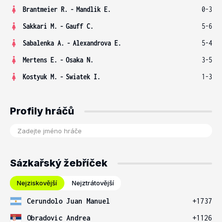
Brantmeier R.
-
Mandlik E.
0-3
Sakkari M.
-
Gauff C.
5-6
Sabalenka A.
-
Alexandrova E.
5-4
Mertens E.
-
Osaka N.
3-5
Kostyuk M.
-
Swiatek I.
1-3
Profily hráčů
Sázkařský žebříček
Nejziskovější
Nejztrátovější
Cerundolo Juan Manuel
+1737
Obradovic Andrea
+1126