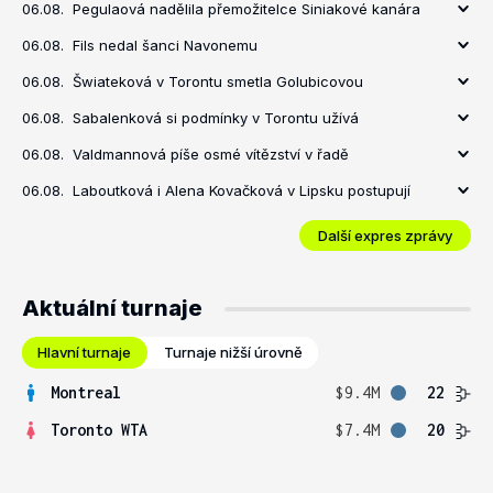
06.08.
Pegulaová nadělila přemožitelce Siniakové kanára
06.08.
Fils nedal šanci Navonemu
06.08.
Šwiateková v Torontu smetla Golubicovou
06.08.
Sabalenková si podmínky v Torontu užívá
06.08.
Valdmannová píše osmé vítězství v řadě
06.08.
Laboutková i Alena Kovačková v Lipsku postupují
Další expres zprávy
Aktuální turnaje
Hlavní turnaje
Turnaje nižší úrovně
Montreal
$9.4M
22
Toronto WTA
$7.4M
20