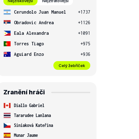
Nejziskovější
Nejztrátovější
Cerundolo Juan Manuel
+1737
Obradovic Andrea
+1126
Eala Alexandra
+1091
Torres Tiago
+975
Aguiard Enzo
+936
Celý žebříček
Zranění hráči
Diallo Gabriel
Tararudee Lanlana
Siniaková Kateřina
Munar Jaume