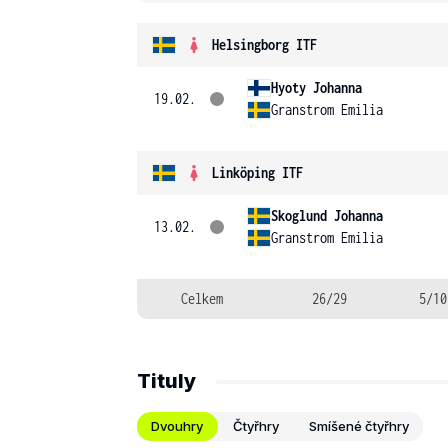
Helsingborg ITF
Hyoty Johanna
19.02.
Granstrom Emilia
Linköping ITF
Skoglund Johanna
13.02.
Granstrom Emilia
Celkem
26/29
5/10
Tituly
Dvouhry
Čtyřhry
Smíšené čtyřhry