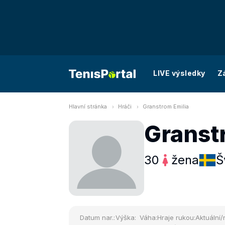
LIVE výsledky
Z
Hlavní stránka
Hráči
Granstrom Emilia
Granst
30
žena
Š
Datum nar.:
Výška:
Váha:
Hraje rukou:
Aktuální/