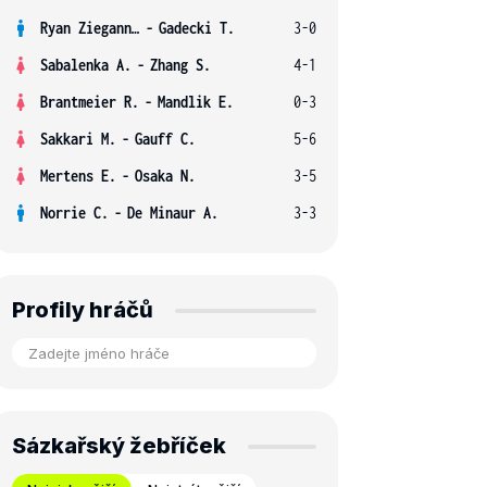
Ryan Ziegann S.
-
Gadecki T.
3-0
Sabalenka A.
-
Zhang S.
4-1
Brantmeier R.
-
Mandlik E.
0-3
Sakkari M.
-
Gauff C.
5-6
Mertens E.
-
Osaka N.
3-5
Norrie C.
-
De Minaur A.
3-3
Profily hráčů
Sázkařský žebříček