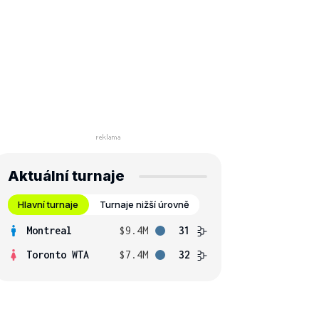
Aktuální turnaje
Hlavní turnaje
Turnaje nižší úrovně
Montreal
$9.4M
31
Toronto WTA
$7.4M
32