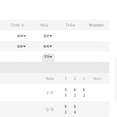
Tvrdý p.
Hala
Tráva
Nezadáno
-
-
6/4
3/2
-
-
5/6
6/4
-
-
-
1/3
Kolo
1
2
3
Kurs
5
6
6
Q-OF
7
3
2
6
6
Q-1K
2
4