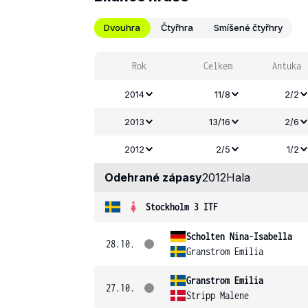
Dvouhra
Čtyřhra
Smíšené čtyřhry
Rok
Celkem
Antuka
2014
11/8
2/2
2013
13/16
2/6
2012
2/5
1/2
Odehrané zápasy
2012
Hala
Stockholm 3 ITF
Scholten Nina-Isabella
28.10.
Granstrom Emilia
Granstrom Emilia
27.10.
Stripp Malene