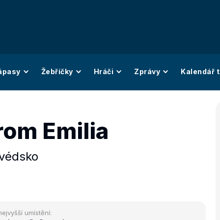
ápasy
Žebříčky
Hráči
Zprávy
Kalendář t
rom Emilia
védsko
nejvyšší umístění: