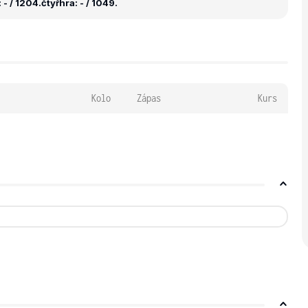
 - / 1204.
čtyřhra: - / 1049.
Kolo
Zápas
Kurs