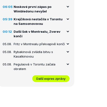
06:05
Noskové první zápas po
Wimbledonu nevyšel
05:39
Krejčíková nestačila v Torontu
na Samsonovovou
00:12
Další šok v Montrealu, Zverev
končí
05.08.
Fritz v Montrealu překvapivě končí
05.08.
Rybakinová zvládla bitvu s
Kasatkinovou
05.08.
Pegulaová v Torontu začala
obratem
Další expres zprávy