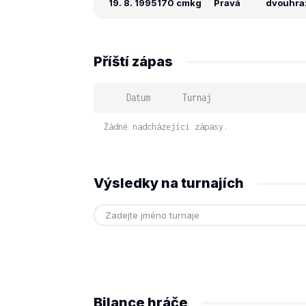
19. 8. 1995
170 cm
kg
Pravá
dvouhra:
Příští zápas
Datum
Turnaj
Žádné nadcházející zápasy.
Výsledky na turnajích
Bilance hráče