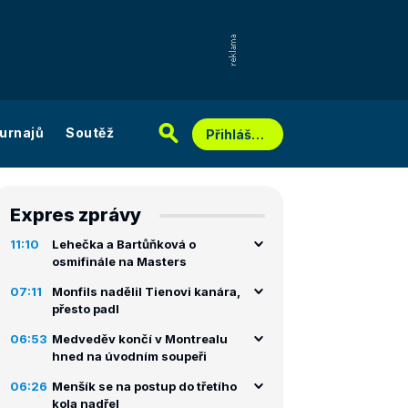
urnajů
Soutěž
Přihlášení
Expres zprávy
11:10
Lehečka a Bartůňková o
osmifinále na Masters
07:11
Monfils nadělil Tienovi kanára,
přesto padl
06:53
Medveděv končí v Montrealu
hned na úvodním soupeři
06:26
Menšík se na postup do třetího
kola nadřel