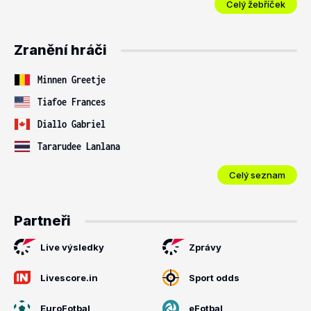
Celý žebříček
Zranění hráči
Minnen Greetje
Tiafoe Frances
Diallo Gabriel
Tararudee Lanlana
Celý seznam
Partneři
Live výsledky
Zprávy
Livescore.in
Sport odds
EuroFotbal
eFotbal