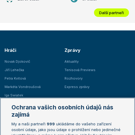
Další partneři
Hráči
Zprávy
Novak Djokovič
Aktuality
Jiří Lehečka
Tenisová Previews
Petra Kvitová
Rozhovory
Markéta Vondroušová
Express zprávy
Iga Swiatek
Marie Bouzková
Ochrana vašich osobních údajů nás
Žebříčky
Kalendář turnajů
zajímá
My a naši partneři
999
ukládáme do vašeho zařízení
Žebříček ATP (muži)
Australian Open
osobní údaje, jako jsou údaje o prohlížení nebo jedinečné
Žebříček WTA (ženy)
French Open