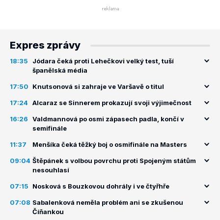
Expres zprávy
18:35
Jódara čeká proti Lehečkovi velký test, tuší
španělská média
17:50
Knutsonová si zahraje ve Varšavě o titul
17:24
Alcaraz se Sinnerem prokazují svoji výjimečnost
16:26
Valdmannová po osmi zápasech padla, končí v
semifinále
11:37
Menšíka čeká těžký boj o osmifinále na Masters
09:04
Štěpánek s volbou povrchu proti Spojeným státům
nesouhlasí
07:15
Nosková s Bouzkovou dohrály i ve čtyřhře
07:08
Sabalenková neměla problém ani se zkušenou
Číňankou