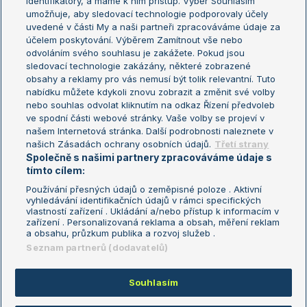
identifikátory, a máme k nim přístup. Výběr Souhlasím
umožňuje, aby sledovací technologie podporovaly účely
Sázkařský žebříček
Wimbledon
uvedené v části My a naši partneři zpracováváme údaje za
US Open
účelem poskytování. Výběrem Zamítnout vše nebo
odvoláním svého souhlasu je zakážete. Pokud jsou
Turnaj mistrů
sledovací technologie zakázány, některé zobrazené
Turnaj mistryň
obsahy a reklamy pro vás nemusí být tolik relevantní. Tuto
Aktualní trendy
nabídku můžete kdykoli znovu zobrazit a změnit své volby
nebo souhlas odvolat kliknutím na odkaz Řízení předvoleb
ve spodní části webové stránky. Vaše volby se projeví v
Fotbalové přestupy
našem Internetová stránka. Další podrobnosti naleznete v
Livesport Daily
našich Zásadách ochrany osobních údajů.
Třetí strany
Společně s našimi partnery zpracováváme údaje s
LS Prague Open
tímto cílem:
Používání přesných údajů o zeměpisné poloze . Aktivní
vyhledávání identifikačních údajů v rámci specifických
vlastností zařízení . Ukládání a/nebo přístup k informacím v
Podmínky užití
Nastavení soukromí
zařízení . Personalizovaná reklama a obsah, měření reklam
GDPR a žurnalistika
Reklama
a obsahu, průzkum publika a rozvoj služeb .
Informace o zpracování osobních
Kontakt
Seznam partnerů (dodavatelů)
údajů
Tiráž
Souhlasím
Copyright © 2008-2026 TenisPortal.cz. Využíváme zpravodajství ČTK.