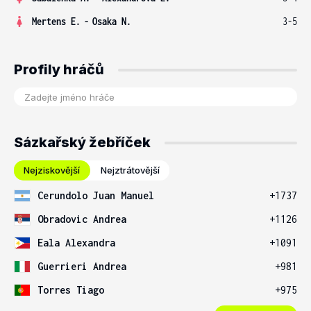
Mertens E.
-
Osaka N.
3-5
Profily hráčů
Sázkařský žebříček
Nejziskovější
Nejztrátovější
Cerundolo Juan Manuel
+1737
Obradovic Andrea
+1126
Eala Alexandra
+1091
Guerrieri Andrea
+981
Torres Tiago
+975