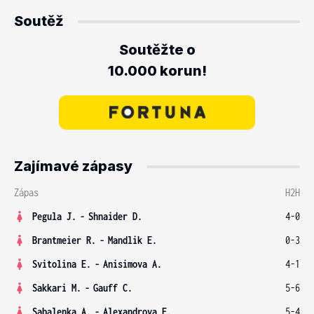
Soutěž
Soutěžte o
10.000 korun!
Zajímavé zápasy
Zápas
H2H
Pegula J.
-
Shnaider D.
4-0
Brantmeier R.
-
Mandlik E.
0-3
Svitolina E.
-
Anisimova A.
4-1
Sakkari M.
-
Gauff C.
5-6
Sabalenka A.
-
Alexandrova E.
5-4