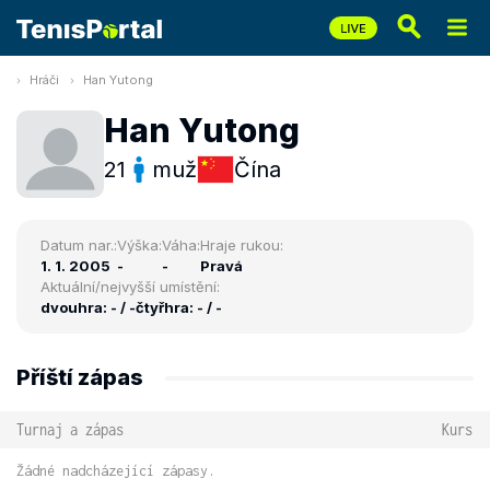
Hráči
Han Yutong
Han Yutong
21
muž
Čína
Datum nar.:
Výška:
Váha:
Hraje rukou:
1. 1. 2005
-
-
Pravá
Aktuální/nejvyšší umístění:
dvouhra: - / -
čtyřhra: - / -
Příští zápas
Turnaj a zápas
Kurs
Žádné nadcházející zápasy.