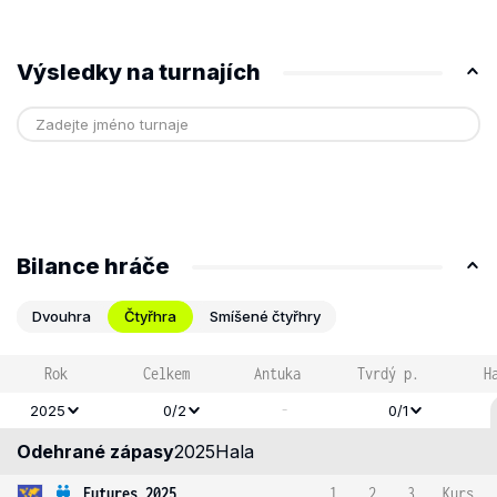
Výsledky na turnajích
Bilance hráče
Dvouhra
Čtyřhra
Smíšené čtyřhry
Rok
Celkem
Antuka
Tvrdý p.
H
-
2025
0/2
0/1
Odehrané zápasy
2025
Hala
Futures 2025
1
2
3
Kurs