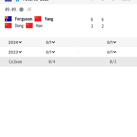
09.09.
OF
Ferguson
/
Yang
6
6
Dong
/
Han
3
2
-
2024
0/1
0/1
-
2023
0/1
0/1
Celkem
0/4
-
0/3