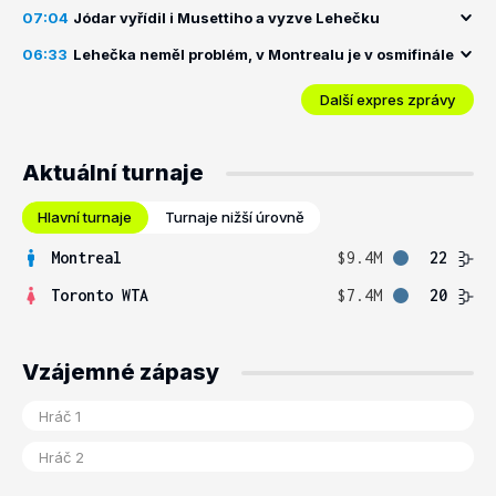
07:04
Jódar vyřídil i Musettiho a vyzve Lehečku
06:33
Lehečka neměl problém, v Montrealu je v osmifinále
Další expres zprávy
Aktuální turnaje
Hlavní turnaje
Turnaje nižší úrovně
Montreal
$9.4M
22
Toronto WTA
$7.4M
20
Vzájemné zápasy