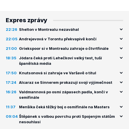
Expres zprávy
22:26
Shelton v Montrealu nezaváhal
22:05
Andrejevová v Torontu překvapivě končí
21:00
Griekspoor si v Montrealu zahraje o čtvrtfinále
18:35
Jódara čeká proti Lehečkovi velký test, tuší
španělská média
17:50
Knutsonová si zahraje ve Varšavě o titul
17:24
Alcaraz se Sinnerem prokazují svoji výjimečnost
16:26
Valdmannová po osmi zápasech padla, končí v
semifinále
11:37
Menšíka čeká těžký boj o osmifinále na Masters
09:04
Štěpánek s volbou povrchu proti Spojeným státům
nesouhlasí