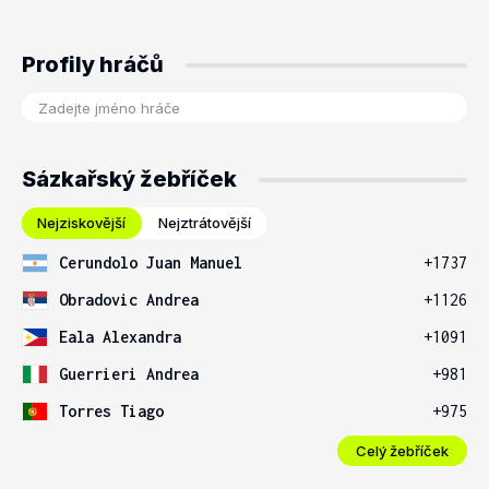
Profily hráčů
Sázkařský žebříček
Nejziskovější
Nejztrátovější
Cerundolo Juan Manuel
+1737
Obradovic Andrea
+1126
Eala Alexandra
+1091
Guerrieri Andrea
+981
Torres Tiago
+975
Celý žebříček