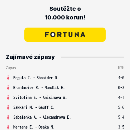
Soutěžte o
10.000 korun!
Zajímavé zápasy
Zápas
H2H
Pegula J.
-
Shnaider D.
4-0
Brantmeier R.
-
Mandlik E.
0-3
Svitolina E.
-
Anisimova A.
4-1
Sakkari M.
-
Gauff C.
5-6
Sabalenka A.
-
Alexandrova E.
5-4
Mertens E.
-
Osaka N.
3-5