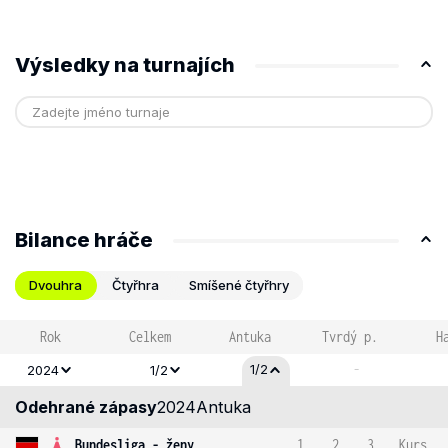
Výsledky na turnajích
Bilance hráče
Dvouhra
Čtyřhra
Smíšené čtyřhry
Rok
Celkem
Antuka
Tvrdý p.
H
-
1/2
2024
1/2
Odehrané zápasy
2024
Antuka
Bundesliga - ženy
1
2
3
Kurs