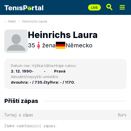
Hráči
Heinrichs Laura
Heinrichs Laura
35
žena
Německo
Datum nar.:
Výška:
Váha:
Hraje rukou:
2. 12. 1990
-
-
Pravá
Aktuální/nejvyšší umístění:
dvouhra: - / 735.
čtyřhra: - / 1170.
Příští zápas
Turnaj a zápas
Kurs
Žádné nadcházející zápasy.