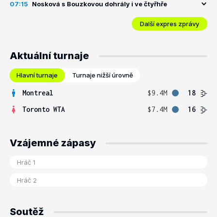
07:15
Nosková s Bouzkovou dohrály i ve čtyřhře
Další expres zprávy
Aktuální turnaje
Hlavní turnaje
Turnaje nižší úrovně
Montreal
$9.4M
18
Toronto WTA
$7.4M
16
Vzájemné zápasy
Soutěž