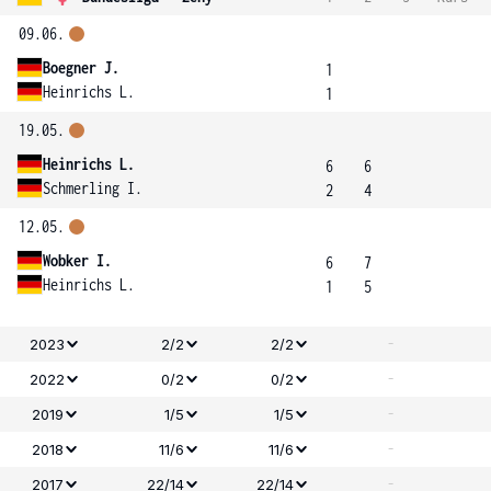
09.06.
Boegner J.
1
Heinrichs L.
1
19.05.
Heinrichs L.
6
6
Schmerling I.
2
4
12.05.
Wobker I.
6
7
Heinrichs L.
1
5
-
2023
2/2
2/2
-
2022
0/2
0/2
-
2019
1/5
1/5
-
2018
11/6
11/6
-
2017
22/14
22/14