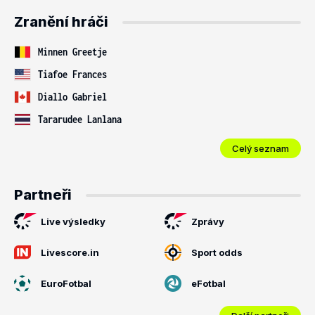
Zranění hráči
Minnen Greetje
Tiafoe Frances
Diallo Gabriel
Tararudee Lanlana
Celý seznam
Partneři
Live výsledky
Zprávy
Livescore.in
Sport odds
EuroFotbal
eFotbal