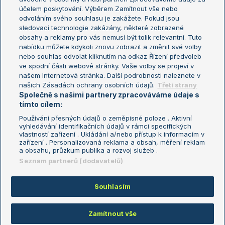
US Open
účelem poskytování. Výběrem Zamítnout vše nebo
odvoláním svého souhlasu je zakážete. Pokud jsou
Turnaj mistrů
sledovací technologie zakázány, některé zobrazené
Turnaj mistryň
obsahy a reklamy pro vás nemusí být tolik relevantní. Tuto
Aktualní trendy
nabídku můžete kdykoli znovu zobrazit a změnit své volby
nebo souhlas odvolat kliknutím na odkaz Řízení předvoleb
ve spodní části webové stránky. Vaše volby se projeví v
Fotbalové přestupy
našem Internetová stránka. Další podrobnosti naleznete v
Livesport Daily
našich Zásadách ochrany osobních údajů.
Třetí strany
Společně s našimi partnery zpracováváme údaje s
LS Prague Open
tímto cílem:
Používání přesných údajů o zeměpisné poloze . Aktivní
vyhledávání identifikačních údajů v rámci specifických
vlastností zařízení . Ukládání a/nebo přístup k informacím v
Podmínky užití
Nastavení soukromí
zařízení . Personalizovaná reklama a obsah, měření reklam
GDPR a žurnalistika
Reklama
a obsahu, průzkum publika a rozvoj služeb .
Informace o zpracování osobních
Kontakt
Seznam partnerů (dodavatelů)
údajů
Tiráž
Souhlasím
Copyright © 2008-2026 TenisPortal.cz. Využíváme zpravodajství ČTK.
Zamítnout vše