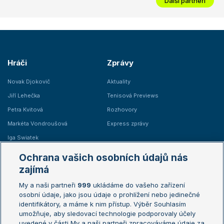
Další partneři
Hráči
Zprávy
Novak Djokovič
Aktuality
Jiří Lehečka
Tenisová Previews
Petra Kvitová
Rozhovory
Markéta Vondroušová
Express zprávy
Iga Swiatek
Marie Bouzková
Ochrana vašich osobních údajů nás
Žebříčky
Kalendář turnajů
zajímá
My a naši partneři
999
ukládáme do vašeho zařízení
Žebříček ATP (muži)
Australian Open
osobní údaje, jako jsou údaje o prohlížení nebo jedinečné
Žebříček WTA (ženy)
French Open
identifikátory, a máme k nim přístup. Výběr Souhlasím
umožňuje, aby sledovací technologie podporovaly účely
Sázkařský žebříček
Wimbledon
uvedené v části My a naši partneři zpracováváme údaje za