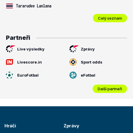
Tararudee Lanlana
Celý seznam
Partneři
Live výsledky
Zprávy
Livescore.in
Sport odds
EuroFotbal
eFotbal
Další partneři
Hráči
Zprávy