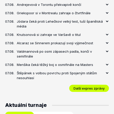
07.08.
Andrejevová v Torontu překvapivě končí
07.08.
Griekspoor si v Montrealu zahraje o čtvrtfinále
07.08.
Jódara čeká proti Lehečkovi velký test, tuší španělská
média
07.08.
Knutsonová si zahraje ve Varšavě o titul
07.08.
Alcaraz se Sinnerem prokazují svoji výjimečnost
07.08.
Valdmannová po osmi zápasech padla, končí v
semifinále
07.08.
Menšíka čeká těžký boj o osmifinále na Masters
07.08.
Štěpánek s volbou povrchu proti Spojeným státům
nesouhlasí
Další expres zprávy
Aktuální turnaje