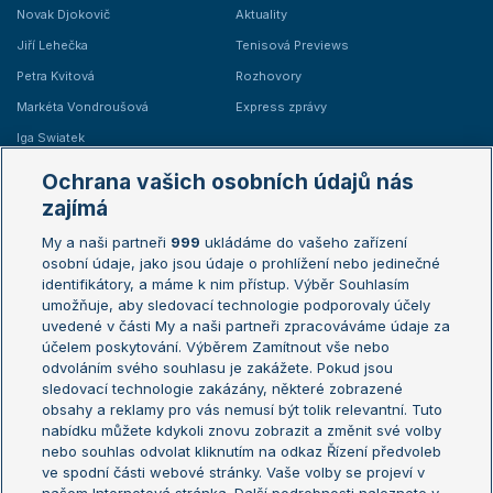
Novak Djokovič
Aktuality
Jiří Lehečka
Tenisová Previews
Petra Kvitová
Rozhovory
Markéta Vondroušová
Express zprávy
Iga Swiatek
Marie Bouzková
Ochrana vašich osobních údajů nás
Žebříčky
Kalendář turnajů
zajímá
My a naši partneři
999
ukládáme do vašeho zařízení
Žebříček ATP (muži)
Australian Open
osobní údaje, jako jsou údaje o prohlížení nebo jedinečné
Žebříček WTA (ženy)
French Open
identifikátory, a máme k nim přístup. Výběr Souhlasím
umožňuje, aby sledovací technologie podporovaly účely
Sázkařský žebříček
Wimbledon
uvedené v části My a naši partneři zpracováváme údaje za
US Open
účelem poskytování. Výběrem Zamítnout vše nebo
odvoláním svého souhlasu je zakážete. Pokud jsou
Turnaj mistrů
sledovací technologie zakázány, některé zobrazené
Turnaj mistryň
obsahy a reklamy pro vás nemusí být tolik relevantní. Tuto
Aktualní trendy
nabídku můžete kdykoli znovu zobrazit a změnit své volby
nebo souhlas odvolat kliknutím na odkaz Řízení předvoleb
ve spodní části webové stránky. Vaše volby se projeví v
Fotbalové přestupy