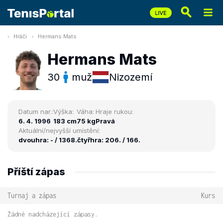
Hráči
Hermans Mats
Hermans Mats
30
muž
Nizozemí
Datum nar.:
Výška:
Váha:
Hraje rukou:
6. 4. 1996
183 cm
75 kg
Pravá
Aktuální/nejvyšší umístění:
dvouhra: - / 1368.
čtyřhra: 206. / 166.
Příští zápas
Turnaj a zápas
Kurs
Žádné nadcházející zápasy.