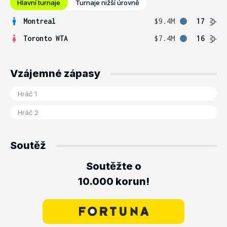
Hlavní turnaje
Turnaje nižší úrovně
Montreal
$9.4M
17
Toronto WTA
$7.4M
16
Vzájemné zápasy
Soutěž
Soutěžte o
10.000 korun!