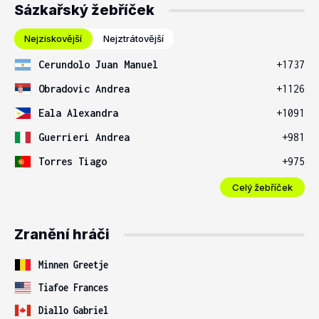
Sázkařský žebříček
Nejziskovější
Nejztrátovější
Cerundolo Juan Manuel
+1737
Obradovic Andrea
+1126
Eala Alexandra
+1091
Guerrieri Andrea
+981
Torres Tiago
+975
Celý žebříček
Zranění hráči
Minnen Greetje
Tiafoe Frances
Diallo Gabriel