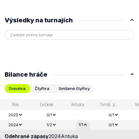
Výsledky na turnajích
Bilance hráče
Dvouhra
Čtyřhra
Smíšené čtyřhry
Rok
Celkem
Antuka
Tvrdý p.
H
-
2025
0/1
0/1
1/1
2024
1/2
0/1
Odehrané zápasy
2024
Antuka