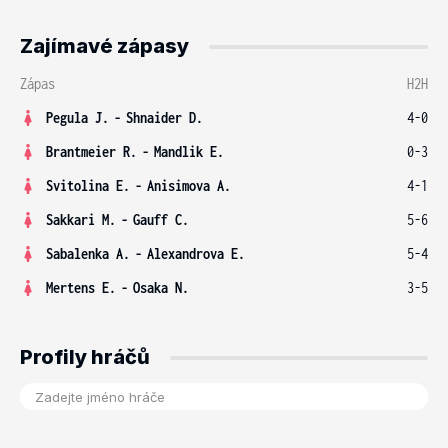
Zajímavé zápasy
Zápas
H2H
Pegula J.
-
Shnaider D.
4-0
Brantmeier R.
-
Mandlik E.
0-3
Svitolina E.
-
Anisimova A.
4-1
Sakkari M.
-
Gauff C.
5-6
Sabalenka A.
-
Alexandrova E.
5-4
Mertens E.
-
Osaka N.
3-5
Profily hráčů