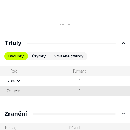
Tituly
Dvouhry
Čtyřhry
Smíšené čtyřhry
Rok
Turnaje
1
2006
Celkem:
1
Zranění
Turnaj
Důvod