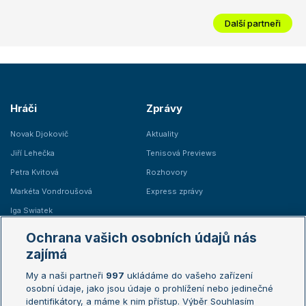
Další partneři
Hráči
Zprávy
Novak Djokovič
Aktuality
Jiří Lehečka
Tenisová Previews
Petra Kvitová
Rozhovory
Markéta Vondroušová
Express zprávy
Iga Swiatek
Marie Bouzková
Ochrana vašich osobních údajů nás
Žebříčky
Kalendář turnajů
zajímá
My a naši partneři
997
ukládáme do vašeho zařízení
Žebříček ATP (muži)
Australian Open
osobní údaje, jako jsou údaje o prohlížení nebo jedinečné
Žebříček WTA (ženy)
French Open
identifikátory, a máme k nim přístup. Výběr Souhlasím