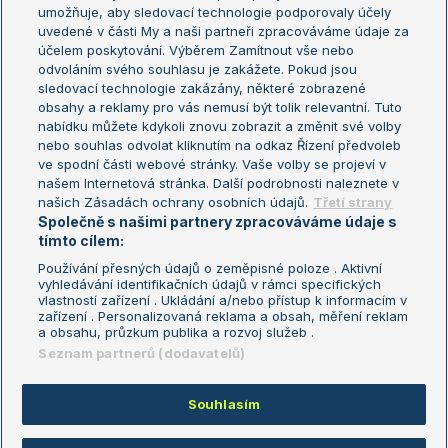
umožňuje, aby sledovací technologie podporovaly účely
Sázkařský žebříček
Wimbledon
uvedené v části My a naši partneři zpracováváme údaje za
US Open
účelem poskytování. Výběrem Zamítnout vše nebo
odvoláním svého souhlasu je zakážete. Pokud jsou
Turnaj mistrů
sledovací technologie zakázány, některé zobrazené
Turnaj mistryň
obsahy a reklamy pro vás nemusí být tolik relevantní. Tuto
Aktualní trendy
nabídku můžete kdykoli znovu zobrazit a změnit své volby
nebo souhlas odvolat kliknutím na odkaz Řízení předvoleb
ve spodní části webové stránky. Vaše volby se projeví v
Fotbalové přestupy
našem Internetová stránka. Další podrobnosti naleznete v
Livesport Daily
našich Zásadách ochrany osobních údajů.
Třetí strany
Společně s našimi partnery zpracováváme údaje s
LS Prague Open
tímto cílem:
Používání přesných údajů o zeměpisné poloze . Aktivní
vyhledávání identifikačních údajů v rámci specifických
vlastností zařízení . Ukládání a/nebo přístup k informacím v
Podmínky užití
Nastavení soukromí
zařízení . Personalizovaná reklama a obsah, měření reklam
GDPR a žurnalistika
Reklama
a obsahu, průzkum publika a rozvoj služeb .
Informace o zpracování osobních
Kontakt
Seznam partnerů (dodavatelů)
údajů
Tiráž
Souhlasím
Copyright © 2008-2026 TenisPortal.cz. Využíváme zpravodajství ČTK.