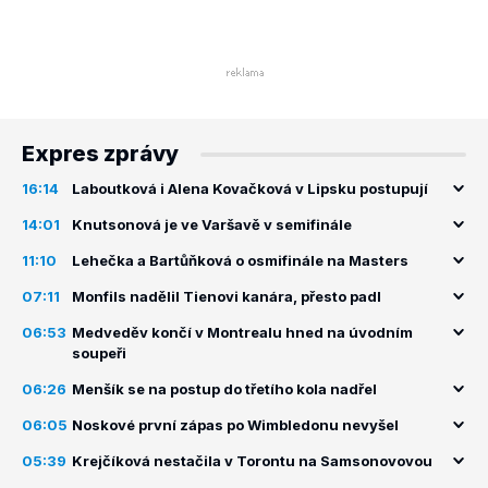
Expres zprávy
16:14
Laboutková i Alena Kovačková v Lipsku postupují
14:01
Knutsonová je ve Varšavě v semifinále
11:10
Lehečka a Bartůňková o osmifinále na Masters
07:11
Monfils nadělil Tienovi kanára, přesto padl
06:53
Medveděv končí v Montrealu hned na úvodním
soupeři
06:26
Menšík se na postup do třetího kola nadřel
06:05
Noskové první zápas po Wimbledonu nevyšel
05:39
Krejčíková nestačila v Torontu na Samsonovovou