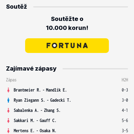
Soutěž
Soutěžte o
10.000 korun!
Zajímavé zápasy
Zápas
H2H
Brantmeier R.
-
Mandlik E.
0-3
Ryan Ziegann S.
-
Gadecki T.
3-0
Sabalenka A.
-
Zhang S.
4-1
Sakkari M.
-
Gauff C.
5-6
Mertens E.
-
Osaka N.
3-5