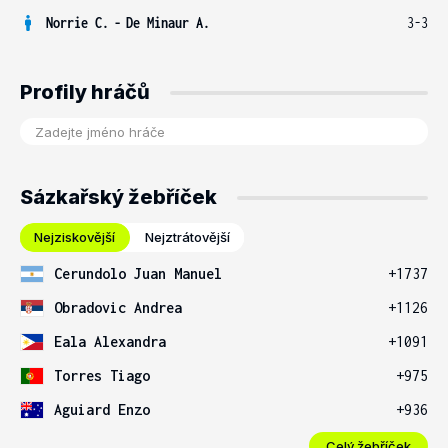
Norrie C.
-
De Minaur A.
3-3
Profily hráčů
Sázkařský žebříček
Nejziskovější
Nejztrátovější
Cerundolo Juan Manuel
+1737
Obradovic Andrea
+1126
Eala Alexandra
+1091
Torres Tiago
+975
Aguiard Enzo
+936
Celý žebříček