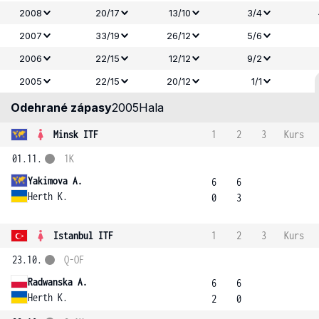
2008
20/17
13/10
3/4
2007
33/19
26/12
5/6
2006
22/15
12/12
9/2
2005
22/15
20/12
1/1
Odehrané zápasy
2005
Hala
Minsk ITF
1
2
3
Kurs
01.11.
1K
Yakimova A.
6
6
Herth K.
0
3
Istanbul ITF
1
2
3
Kurs
23.10.
Q-OF
Radwanska A.
6
6
Herth K.
2
0