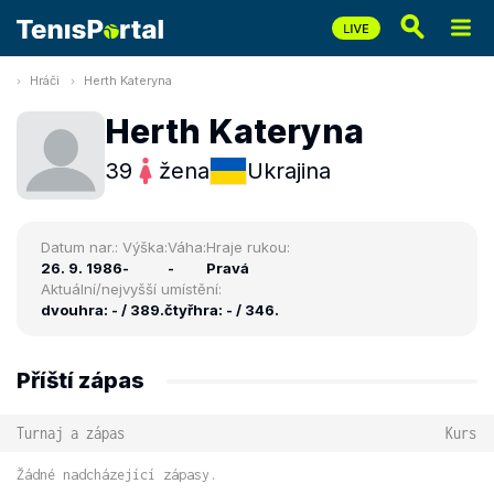
Hráči
Herth Kateryna
Herth Kateryna
39
žena
Ukrajina
Datum nar.:
Výška:
Váha:
Hraje rukou:
26. 9. 1986
-
-
Pravá
Aktuální/nejvyšší umístění:
dvouhra: - / 389.
čtyřhra: - / 346.
Příští zápas
Turnaj a zápas
Kurs
Žádné nadcházející zápasy.