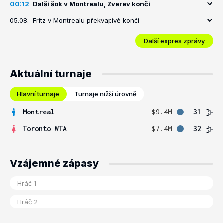
00:12
Další šok v Montrealu, Zverev končí
05.08.
Fritz v Montrealu překvapivě končí
Další expres zprávy
Aktuální turnaje
Hlavní turnaje
Turnaje nižší úrovně
Montreal
$9.4M
31
Toronto WTA
$7.4M
32
Vzájemné zápasy