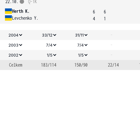
22.10.
Q-1K
Herth K.
6
6
Levchenko Y.
4
1
-
2004
33/12
31/11
-
2003
7/4
7/4
-
2002
1/5
1/5
Celkem
183/114
150/90
22/14