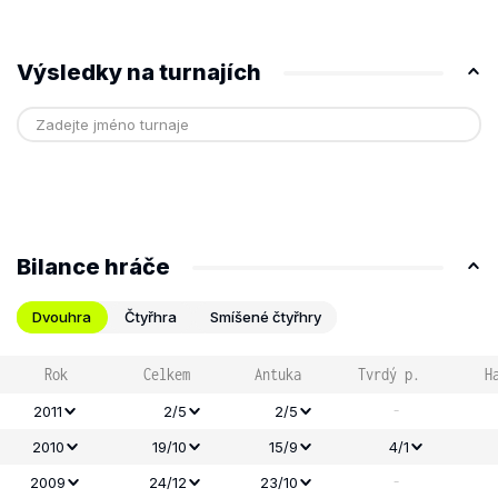
Výsledky na turnajích
Bilance hráče
Dvouhra
Čtyřhra
Smíšené čtyřhry
Rok
Celkem
Antuka
Tvrdý p.
H
-
2011
2/5
2/5
2010
19/10
15/9
4/1
-
2009
24/12
23/10