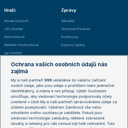
Hráči
Zprávy
Novak Djokovič
Aktuality
Jiří Lehečka
Tenisová Previews
Petra Kvitová
Rozhovory
Markéta Vondroušová
Express zprávy
Iga Swiatek
Marie Bouzková
Ochrana vašich osobních údajů nás
Žebříčky
Kalendář turnajů
zajímá
My a naši partneři
999
ukládáme do vašeho zařízení
Žebříček ATP (muži)
Australian Open
osobní údaje, jako jsou údaje o prohlížení nebo jedinečné
Žebříček WTA (ženy)
French Open
identifikátory, a máme k nim přístup. Výběr Souhlasím
umožňuje, aby sledovací technologie podporovaly účely
Sázkařský žebříček
Wimbledon
uvedené v části My a naši partneři zpracováváme údaje za
US Open
účelem poskytování. Výběrem Zamítnout vše nebo
odvoláním svého souhlasu je zakážete. Pokud jsou
Turnaj mistrů
sledovací technologie zakázány, některé zobrazené
Turnaj mistryň
obsahy a reklamy pro vás nemusí být tolik relevantní. Tuto