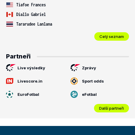
Tiafoe Frances
Diallo Gabriel
Tararudee Lanlana
Celý seznam
Partneři
Live výsledky
Zprávy
Livescore.in
Sport odds
EuroFotbal
eFotbal
Další partneři