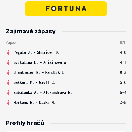
Zajímavé zápasy
Zápas
H2H
Pegula J.
-
Shnaider D.
4-0
Svitolina E.
-
Anisimova A.
4-1
Brantmeier R.
-
Mandlik E.
0-3
Sakkari M.
-
Gauff C.
5-6
Sabalenka A.
-
Alexandrova E.
5-4
Mertens E.
-
Osaka N.
3-5
Profily hráčů