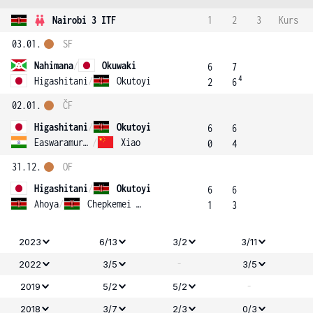
Nairobi 3 ITF
1
2
3
Kurs
03.01.
SF
Nahimana
/
Okuwaki
6
7
4
Higashitani
/
Okutoyi
2
6
02.01.
ČF
Higashitani
/
Okutoyi
6
6
Easwaramurthi
/
Xiao
0
4
31.12.
OF
Higashitani
/
Okutoyi
6
6
Ahoya
/
Chepkemei Yego
1
3
2023
6/13
3/2
3/11
-
2022
3/5
3/5
-
2019
5/2
5/2
2018
3/7
2/3
0/3