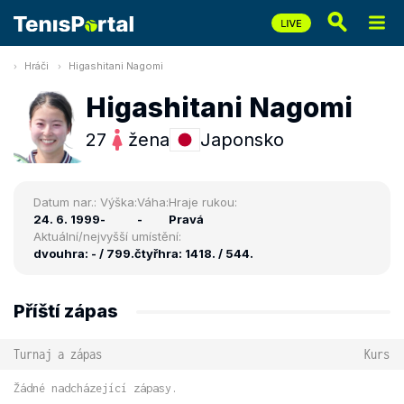
Hráči
Higashitani Nagomi
Higashitani Nagomi
27
žena
Japonsko
Datum nar.:
Výška:
Váha:
Hraje rukou:
24. 6. 1999
-
-
Pravá
Aktuální/nejvyšší umístění:
dvouhra: - / 799.
čtyřhra: 1418. / 544.
Příští zápas
Turnaj a zápas
Kurs
Žádné nadcházející zápasy.