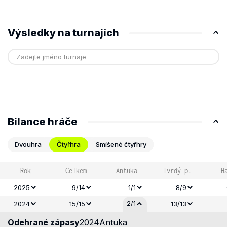
Výsledky na turnajích
Bilance hráče
Dvouhra
Čtyřhra
Smíšené čtyřhry
Rok
Celkem
Antuka
Tvrdý p.
H
2025
9/14
1/1
8/9
2/1
2024
15/15
13/13
Odehrané zápasy
2024
Antuka