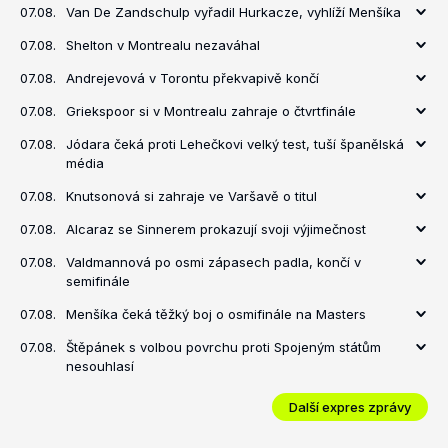
07.08.
Van De Zandschulp vyřadil Hurkacze, vyhlíží Menšíka
07.08.
Shelton v Montrealu nezaváhal
07.08.
Andrejevová v Torontu překvapivě končí
07.08.
Griekspoor si v Montrealu zahraje o čtvrtfinále
07.08.
Jódara čeká proti Lehečkovi velký test, tuší španělská
média
07.08.
Knutsonová si zahraje ve Varšavě o titul
07.08.
Alcaraz se Sinnerem prokazují svoji výjimečnost
07.08.
Valdmannová po osmi zápasech padla, končí v
semifinále
07.08.
Menšíka čeká těžký boj o osmifinále na Masters
07.08.
Štěpánek s volbou povrchu proti Spojeným státům
nesouhlasí
Další expres zprávy