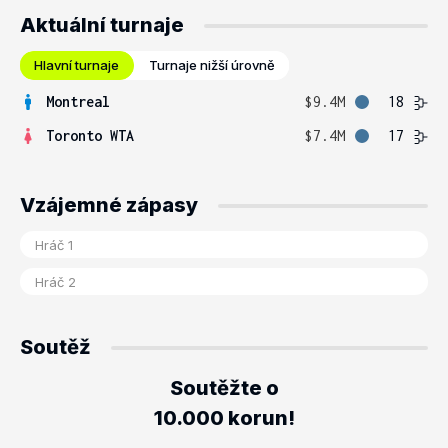
Aktuální turnaje
Hlavní turnaje
Turnaje nižší úrovně
Montreal
$9.4M
18
Toronto WTA
$7.4M
17
Vzájemné zápasy
Soutěž
Soutěžte o
10.000 korun!