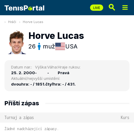
Hráči
Horve Lucas
Horve Lucas
26
muž
USA
Datum nar.:
Výška:
Váha:
Hraje rukou:
25. 2. 2000
-
-
Pravá
Aktuální/nejvyšší umístění:
dvouhra: - / 1851.
čtyřhra: - / 431.
Příští zápas
Turnaj a zápas
Kurs
Žádné nadcházející zápasy.