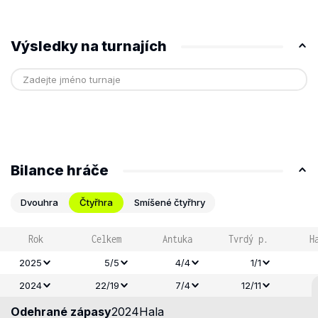
Výsledky na turnajích
Bilance hráče
Dvouhra
Čtyřhra
Smíšené čtyřhry
Rok
Celkem
Antuka
Tvrdý p.
H
2025
5/5
4/4
1/1
2024
22/19
7/4
12/11
Odehrané zápasy
2024
Hala