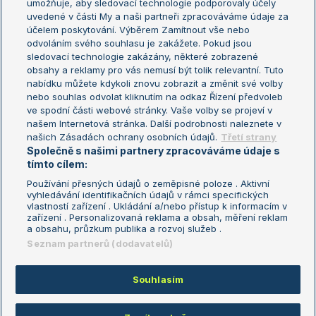
umožňuje, aby sledovací technologie podporovaly účely
Sázkařský žebříček
Wimbledon
uvedené v části My a naši partneři zpracováváme údaje za
US Open
účelem poskytování. Výběrem Zamítnout vše nebo
odvoláním svého souhlasu je zakážete. Pokud jsou
Turnaj mistrů
sledovací technologie zakázány, některé zobrazené
Turnaj mistryň
obsahy a reklamy pro vás nemusí být tolik relevantní. Tuto
Aktualní trendy
nabídku můžete kdykoli znovu zobrazit a změnit své volby
nebo souhlas odvolat kliknutím na odkaz Řízení předvoleb
ve spodní části webové stránky. Vaše volby se projeví v
Fotbalové přestupy
našem Internetová stránka. Další podrobnosti naleznete v
Livesport Daily
našich Zásadách ochrany osobních údajů.
Třetí strany
Společně s našimi partnery zpracováváme údaje s
LS Prague Open
tímto cílem:
Používání přesných údajů o zeměpisné poloze . Aktivní
vyhledávání identifikačních údajů v rámci specifických
vlastností zařízení . Ukládání a/nebo přístup k informacím v
Podmínky užití
Nastavení soukromí
zařízení . Personalizovaná reklama a obsah, měření reklam
GDPR a žurnalistika
Reklama
a obsahu, průzkum publika a rozvoj služeb .
Informace o zpracování osobních
Kontakt
Seznam partnerů (dodavatelů)
údajů
Tiráž
Souhlasím
Copyright © 2008-2026 TenisPortal.cz. Využíváme zpravodajství ČTK.