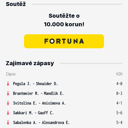
Soutěž
Soutěžte o
10.000 korun!
Zajímavé zápasy
Zápas
H2H
Pegula J.
-
Shnaider D.
4-0
Brantmeier R.
-
Mandlik E.
0-3
Svitolina E.
-
Anisimova A.
4-1
Sakkari M.
-
Gauff C.
5-6
Sabalenka A.
-
Alexandrova E.
5-4