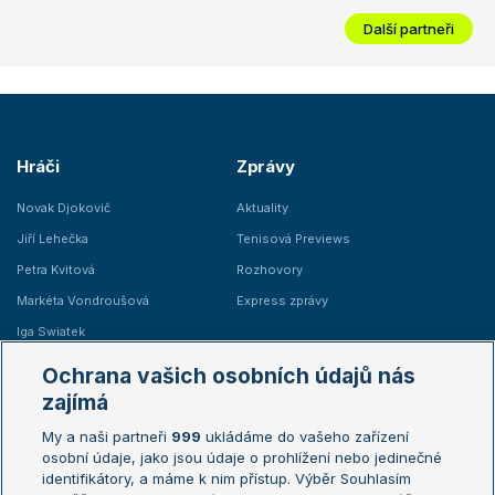
Další partneři
Hráči
Zprávy
Novak Djokovič
Aktuality
Jiří Lehečka
Tenisová Previews
Petra Kvitová
Rozhovory
Markéta Vondroušová
Express zprávy
Iga Swiatek
Marie Bouzková
Ochrana vašich osobních údajů nás
Žebříčky
Kalendář turnajů
zajímá
My a naši partneři
999
ukládáme do vašeho zařízení
Žebříček ATP (muži)
Australian Open
osobní údaje, jako jsou údaje o prohlížení nebo jedinečné
Žebříček WTA (ženy)
French Open
identifikátory, a máme k nim přístup. Výběr Souhlasím