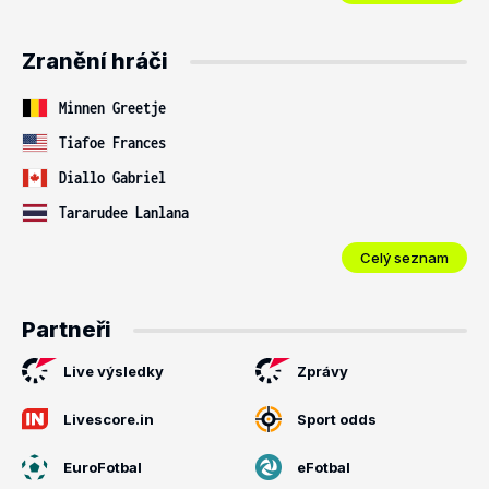
Zranění hráči
Minnen Greetje
Tiafoe Frances
Diallo Gabriel
Tararudee Lanlana
Celý seznam
Partneři
Live výsledky
Zprávy
Livescore.in
Sport odds
EuroFotbal
eFotbal