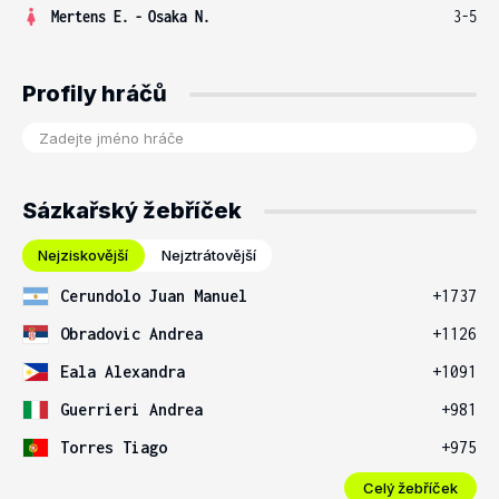
Mertens E.
-
Osaka N.
3-5
Profily hráčů
Sázkařský žebříček
Nejziskovější
Nejztrátovější
Cerundolo Juan Manuel
+1737
Obradovic Andrea
+1126
Eala Alexandra
+1091
Guerrieri Andrea
+981
Torres Tiago
+975
Celý žebříček