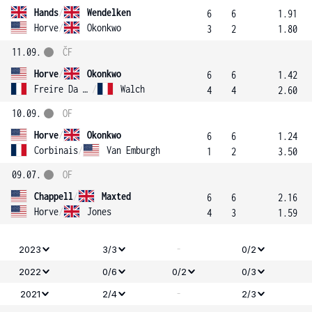
Hands
/
Wendelken
6
6
1.91
Horve
/
Okonkwo
3
2
1.80
11.09.
ČF
Horve
/
Okonkwo
6
6
1.42
Freire Da Silva
/
Walch
4
4
2.60
10.09.
OF
Horve
/
Okonkwo
6
6
1.24
Corbinais
/
Van Emburgh
1
2
3.50
09.07.
OF
Chappell
/
Maxted
6
6
2.16
Horve
/
Jones
4
3
1.59
-
2023
3/3
0/2
2022
0/6
0/2
0/3
-
2021
2/4
2/3