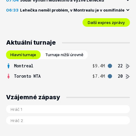
07:04
Jódar vyřídil i Musettiho a vyzve Lehečku
06:33
Lehečka neměl problém, v Montrealu je v osmifinále
Další expres zprávy
Aktuální turnaje
Hlavní turnaje
Turnaje nižší úrovně
Montreal
$9.4M
22
Toronto WTA
$7.4M
20
Vzájemné zápasy