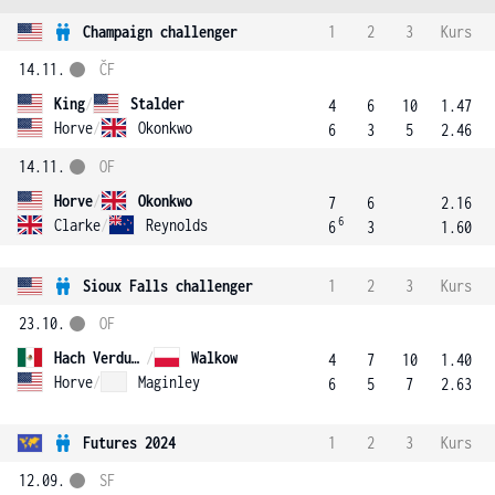
Champaign challenger
1
2
3
Kurs
14.11.
ČF
King
/
Stalder
4
6
10
1.47
Horve
/
Okonkwo
6
3
5
2.46
14.11.
OF
Horve
/
Okonkwo
7
6
2.16
6
Clarke
/
Reynolds
6
3
1.60
Sioux Falls challenger
1
2
3
Kurs
23.10.
OF
Hach Verdugo
/
Walkow
4
7
10
1.40
Horve
/
Maginley
6
5
7
2.63
Futures 2024
1
2
3
Kurs
12.09.
SF