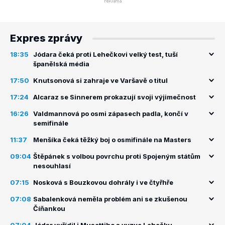
Expres zprávy
18:35
Jódara čeká proti Lehečkovi velký test, tuší
španělská média
17:50
Knutsonová si zahraje ve Varšavě o titul
17:24
Alcaraz se Sinnerem prokazují svoji výjimečnost
16:26
Valdmannová po osmi zápasech padla, končí v
semifinále
11:37
Menšíka čeká těžký boj o osmifinále na Masters
09:04
Štěpánek s volbou povrchu proti Spojeným státům
nesouhlasí
07:15
Nosková s Bouzkovou dohrály i ve čtyřhře
07:08
Sabalenková neměla problém ani se zkušenou
Číňankou