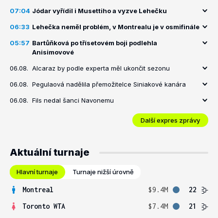
07:04
Jódar vyřídil i Musettiho a vyzve Lehečku
06:33
Lehečka neměl problém, v Montrealu je v osmifinále
05:57
Bartůňková po třísetovém boji podlehla
Anisimovové
06.08.
Alcaraz by podle experta měl ukončit sezonu
06.08.
Pegulaová nadělila přemožitelce Siniakové kanára
06.08.
Fils nedal šanci Navonemu
Další expres zprávy
Aktuální turnaje
Hlavní turnaje
Turnaje nižší úrovně
Montreal
$9.4M
22
Toronto WTA
$7.4M
21