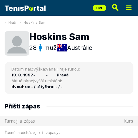
Hráči
Hoskins Sam
Hoskins Sam
28
muž
Austrálie
Datum nar.:
Výška:
Váha:
Hraje rukou:
19. 8. 1997
-
-
Pravá
Aktuální/nejvyšší umístění:
dvouhra: - / -
čtyřhra: - / -
Příští zápas
Turnaj a zápas
Kurs
Žádné nadcházející zápasy.