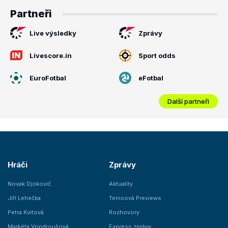
Partneři
Live výsledky
Zprávy
Livescore.in
Sport odds
EuroFotbal
eFotbal
Další partneři
Hráči
Zprávy
Novak Djokovič
Aktuality
Jiří Lehečka
Tenisová Previews
Petra Kvitová
Rozhovory
Markéta Vondroušová
Express zprávy