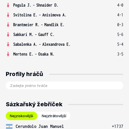
Pegula J.
-
Shnaider D.
4-0
Svitolina E.
-
Anisimova A.
4-1
Brantmeier R.
-
Mandlik E.
0-3
Sakkari M.
-
Gauff C.
5-6
Sabalenka A.
-
Alexandrova E.
5-4
Mertens E.
-
Osaka N.
3-5
Profily hráčů
Sázkařský žebříček
Nejziskovější
Nejztrátovější
Cerundolo Juan Manuel
+1737