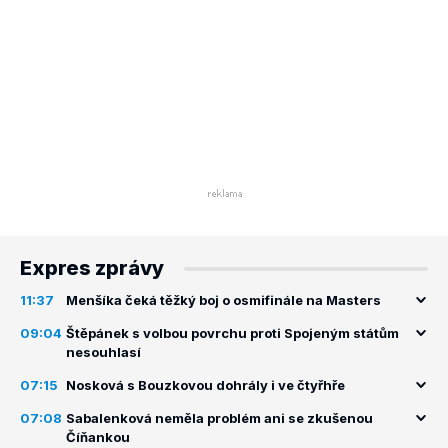
Expres zprávy
11:37
Menšíka čeká těžký boj o osmifinále na Masters
09:04
Štěpánek s volbou povrchu proti Spojeným státům
nesouhlasí
07:15
Nosková s Bouzkovou dohrály i ve čtyřhře
07:08
Sabalenková neměla problém ani se zkušenou
Číňankou