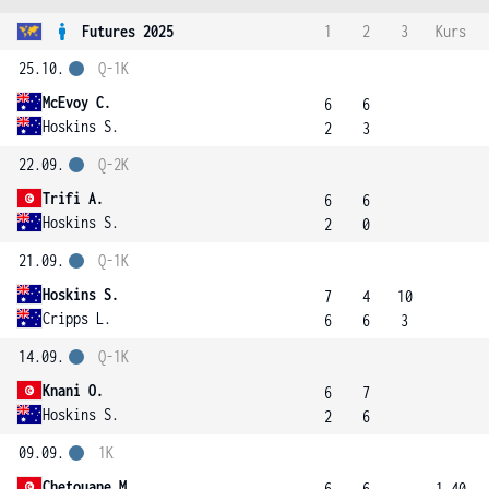
Futures 2025
1
2
3
Kurs
25.10.
Q-1K
McEvoy C.
6
6
Hoskins S.
2
3
22.09.
Q-2K
Trifi A.
6
6
Hoskins S.
2
0
21.09.
Q-1K
Hoskins S.
7
4
10
Cripps L.
6
6
3
14.09.
Q-1K
Knani O.
6
7
Hoskins S.
2
6
09.09.
1K
Chetouane M.
6
6
1.40