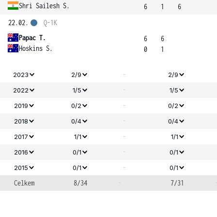
Shri Sailesh S.
6
1
6
22.02.
Q-1K
Papac T.
6
6
Hoskins S.
0
1
-
2023
2/9
2/9
-
2022
1/5
1/5
-
2019
0/2
0/2
-
2018
0/4
0/4
-
2017
1/1
1/1
-
2016
0/1
0/1
-
2015
0/1
0/1
Celkem
8/34
-
7/31