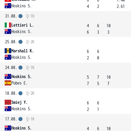
Hoskins S.
4
2
2.61
31.08.
Q-1K
Lettieri L.
4
6
10
Hoskins S.
6
3
3
25.08.
Q-2K
Marshall K.
6
6
Hoskins S.
2
0
24.08.
Q-1K
Hoskins S.
5
7
10
Pobes E.
7
5
7
18.08.
Q-2K
Smiej Y.
6
6
Hoskins S.
2
1
17.08.
Q-1K
Hoskins S.
4
6
10