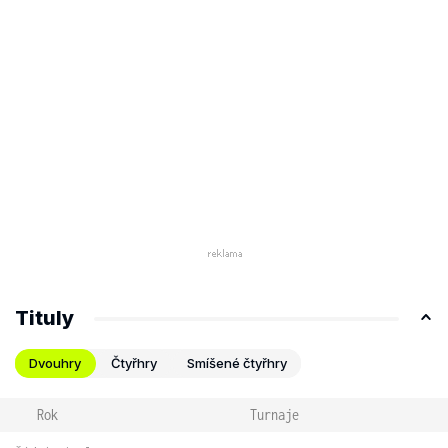
Tituly
Dvouhry
Čtyřhry
Smíšené čtyřhry
Rok
Turnaje