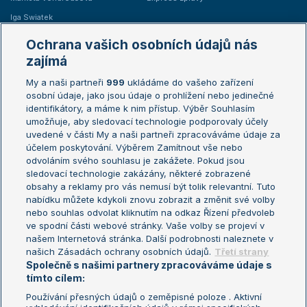
Iga Swiatek
Marie Bouzková
Ochrana vašich osobních údajů nás
Žebříčky
Kalendář turnajů
zajímá
My a naši partneři
999
ukládáme do vašeho zařízení
Žebříček ATP (muži)
Australian Open
osobní údaje, jako jsou údaje o prohlížení nebo jedinečné
Žebříček WTA (ženy)
French Open
identifikátory, a máme k nim přístup. Výběr Souhlasím
umožňuje, aby sledovací technologie podporovaly účely
Sázkařský žebříček
Wimbledon
uvedené v části My a naši partneři zpracováváme údaje za
US Open
účelem poskytování. Výběrem Zamítnout vše nebo
odvoláním svého souhlasu je zakážete. Pokud jsou
Turnaj mistrů
sledovací technologie zakázány, některé zobrazené
Turnaj mistryň
obsahy a reklamy pro vás nemusí být tolik relevantní. Tuto
Aktualní trendy
nabídku můžete kdykoli znovu zobrazit a změnit své volby
nebo souhlas odvolat kliknutím na odkaz Řízení předvoleb
ve spodní části webové stránky. Vaše volby se projeví v
Fotbalové přestupy
našem Internetová stránka. Další podrobnosti naleznete v
Livesport Daily
našich Zásadách ochrany osobních údajů.
Třetí strany
Společně s našimi partnery zpracováváme údaje s
LS Prague Open
tímto cílem:
Používání přesných údajů o zeměpisné poloze . Aktivní