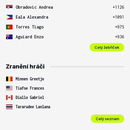
Obradovic Andrea
+1126
Eala Alexandra
+1091
Torres Tiago
+975
Aguiard Enzo
+936
Celý žebříček
Zranění hráči
Minnen Greetje
Tiafoe Frances
Diallo Gabriel
Tararudee Lanlana
Celý seznam