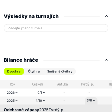
Výsledky na turnajích
Bilance hráče
Dvouhra
Čtyřhra
Smíšené čtyřhry
Rok
Celkem
Antuka
Tvrdý p.
H
-
-
2026
0/1
-
3/8
2025
4/10
Odehrané zápasy
2025
Tvrdý p.