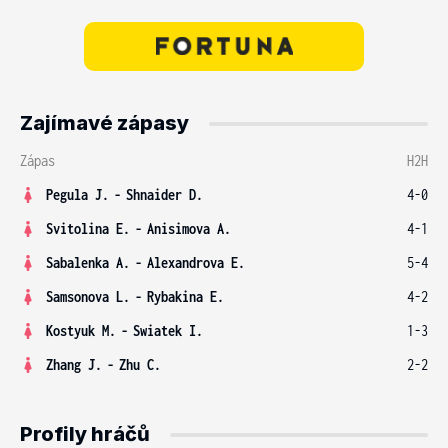
Zajímavé zápasy
Zápas
H2H
Pegula J.
-
Shnaider D.
4-0
Svitolina E.
-
Anisimova A.
4-1
Sabalenka A.
-
Alexandrova E.
5-4
Samsonova L.
-
Rybakina E.
4-2
Kostyuk M.
-
Swiatek I.
1-3
Zhang J.
-
Zhu C.
2-2
Profily hráčů