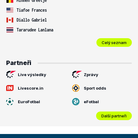
Minnen Greetje
Tiafoe Frances
Diallo Gabriel
Tararudee Lanlana
Celý seznam
Partneři
Live výsledky
Zprávy
Livescore.in
Sport odds
EuroFotbal
eFotbal
Další partneři