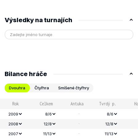
Výsledky na turnajích
Bilance hráče
Dvouhra
Čtyřhra
Smíšené čtyřhry
Rok
Celkem
Antuka
Tvrdý p.
H
-
2009
8/6
8/6
-
2008
12/8
12/8
-
2007
11/13
11/13