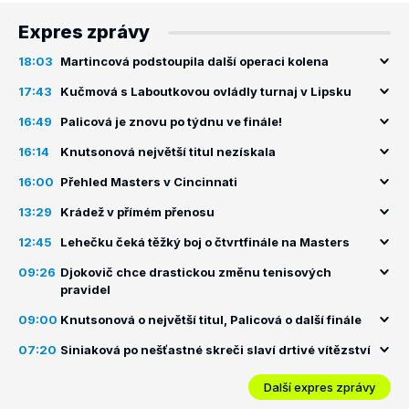
Expres zprávy
18:03
Martincová podstoupila další operaci kolena
17:43
Kučmová s Laboutkovou ovládly turnaj v Lipsku
16:49
Palicová je znovu po týdnu ve finále!
16:14
Knutsonová největší titul nezískala
16:00
Přehled Masters v Cincinnati
13:29
Krádež v přímém přenosu
12:45
Lehečku čeká těžký boj o čtvrtfinále na Masters
09:26
Djokovič chce drastickou změnu tenisových
pravidel
09:00
Knutsonová o největší titul, Palicová o další finále
07:20
Siniaková po nešťastné skreči slaví drtivé vítězství
Další expres zprávy