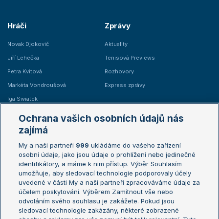
Hráči
Zprávy
Novak Djokovič
Aktuality
Jiří Lehečka
Tenisová Previews
Petra Kvitová
Rozhovory
Markéta Vondroušová
Express zprávy
Iga Swiatek
Marie Bouzková
Ochrana vašich osobních údajů nás
Žebříčky
Kalendář turnajů
zajímá
My a naši partneři
999
ukládáme do vašeho zařízení
Žebříček ATP (muži)
Australian Open
osobní údaje, jako jsou údaje o prohlížení nebo jedinečné
Žebříček WTA (ženy)
French Open
identifikátory, a máme k nim přístup. Výběr Souhlasím
umožňuje, aby sledovací technologie podporovaly účely
Sázkařský žebříček
Wimbledon
uvedené v části My a naši partneři zpracováváme údaje za
US Open
účelem poskytování. Výběrem Zamítnout vše nebo
odvoláním svého souhlasu je zakážete. Pokud jsou
Turnaj mistrů
sledovací technologie zakázány, některé zobrazené
Turnaj mistryň