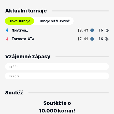
Aktuální turnaje
Hlavní turnaje
Turnaje nižší úrovně
Montreal
$9.4M
16
Toronto WTA
$7.4M
16
Vzájemné zápasy
Soutěž
Soutěžte o
10.000 korun!