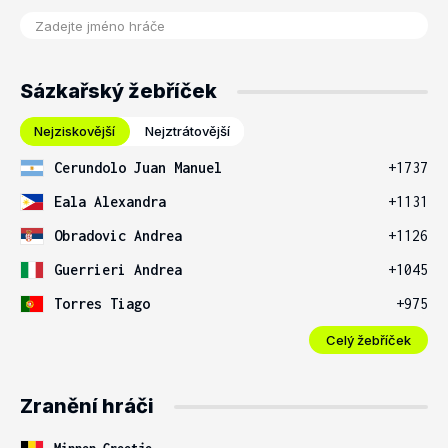
Sázkařský žebříček
Nejziskovější
Nejztrátovější
Cerundolo Juan Manuel
+1737
Eala Alexandra
+1131
Obradovic Andrea
+1126
Guerrieri Andrea
+1045
Torres Tiago
+975
Celý žebříček
Zranění hráči