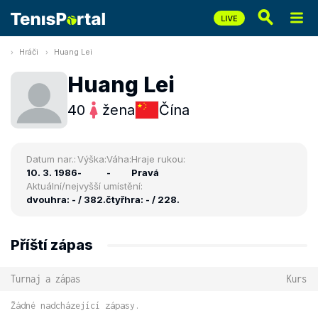
Hráči
Huang Lei
Huang Lei
40
žena
Čína
Datum nar.:
Výška:
Váha:
Hraje rukou:
10. 3. 1986
-
-
Pravá
Aktuální/nejvyšší umístění:
dvouhra: - / 382.
čtyřhra: - / 228.
Příští zápas
Turnaj a zápas
Kurs
Žádné nadcházející zápasy.