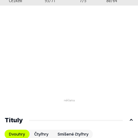
Celkem
93/71
7/5
80/64
Tituly
Dvouhry
Čtyřhry
Smíšené čtyřhry