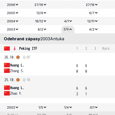
-
2006
27/16
27/16
-
2005
12/9
6/7
2004
16/12
4/1
12/11
2/0
2003
6/2
4/2
Odehrané zápasy
2003
Antuka
Peking ITF
1
2
3
Kurs
26.10.
Q-OF
Huang L.
6
6
Zhang S.
0
0
25.10.
Q-1K
Huang L.
6
6
Zhao Y.
2
1
2002
1/5
1/4
0/1