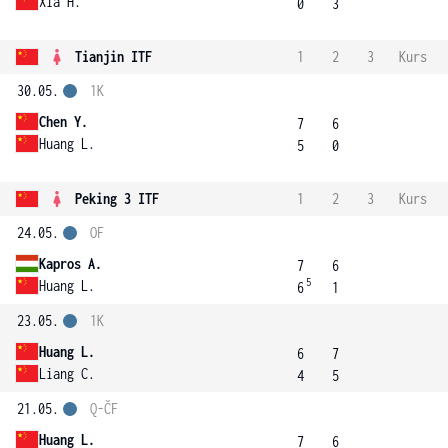
Xia H.
0
3
Tianjin ITF
1
2
3
Kurs
30.05.
1K
Chen Y.
7
6
Huang L.
5
0
Peking 3 ITF
1
2
3
Kurs
24.05.
OF
Kapros A.
7
6
5
Huang L.
6
1
23.05.
1K
Huang L.
6
7
Liang C.
4
5
21.05.
Q-ČF
Huang L.
7
6