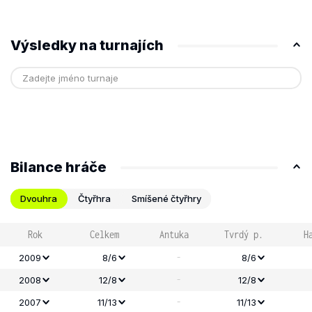
Výsledky na turnajích
Bilance hráče
Dvouhra
Čtyřhra
Smíšené čtyřhry
Rok
Celkem
Antuka
Tvrdý p.
H
-
2009
8/6
8/6
-
2008
12/8
12/8
-
2007
11/13
11/13