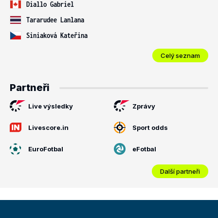
Diallo Gabriel
Tararudee Lanlana
Siniaková Kateřina
Celý seznam
Partneři
Live výsledky
Zprávy
Livescore.in
Sport odds
EuroFotbal
eFotbal
Další partneři