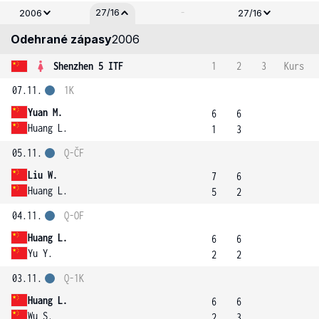
-
27/16
2006
27/16
Odehrané zápasy
2006
Shenzhen 5 ITF
1
2
3
Kurs
07.11.
1K
Yuan M.
6
6
Huang L.
1
3
05.11.
Q-ČF
Liu W.
7
6
Huang L.
5
2
04.11.
Q-OF
Huang L.
6
6
Yu Y.
2
2
03.11.
Q-1K
Huang L.
6
6
Wu S.
2
3