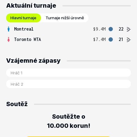
Aktuální turnaje
Hlavní turnaje
Turnaje nižší úrovně
Montreal
$9.4M
22
Toronto WTA
$7.4M
21
Vzájemné zápasy
Soutěž
Soutěžte o
10.000 korun!