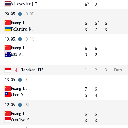
9
Vitayaviroj T.
6
2
20.05.
Q-OF
7
Huang L.
6
6
6
Polunina K.
3
7
3
19.05.
Q-1K
Huang L.
6
6
Bai A.
3
2
Tarakan ITF
1
2
3
Kurs
13.05.
F
Huang L.
7
6
Chen Y.
5
4
12.05.
SF
Huang L.
6
6
Gumulya S.
3
3