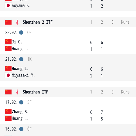
Aoyama K.
1
2
Shenzhen 2 ITF
1
2
3
Kurs
22.02.
OF
Ji C.
6
6
Huang L.
1
1
21.02.
1K
Huang L.
6
6
Miyazaki Y.
2
1
Shenzhen ITF
1
2
3
Kurs
17.02.
SF
Zhang S.
6
7
Huang L.
1
5
16.02.
ČF