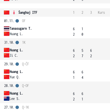
Šanghaj ITF
1
2
3
Kurs
01.11.
OF
Tanasugarn T.
6
1
Huang L.
2
0
31.10.
1K
Huang L.
6
5
6
Ji C.
2
7
2
29.10.
Q-ČF
Huang L.
6
6
Yue Q.
1
4
28.10.
Q-OF
Huang L.
6
6
Lee S.
2
1
27.10.
Q-1K