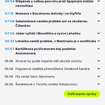
09:04
Štěpánek s volbou povrchu proti Spojeným státům
nesouhlasí
07:15
Nosková s Bouzkovou dohrály i ve čtyřhře
07:08
Sabalenková neměla problém ani se zkušenou
Číňankou
07:04
Jódar vyřídil i Musettiho a vyzve Lehečku
06:33
Lehečka neměl problém, v Montrealu je v osmifinále
05:57
Bartůňková po třísetovém boji podlehla
Anisimovové
06.08.
Alcaraz by podle experta měl ukončit sezonu
06.08.
Pegulaová nadělila přemožitelce Siniakové kanára
06.08.
Fils nedal šanci Navonemu
06.08.
Šwiateková v Torontu smetla Golubicovou
Další expres zprávy