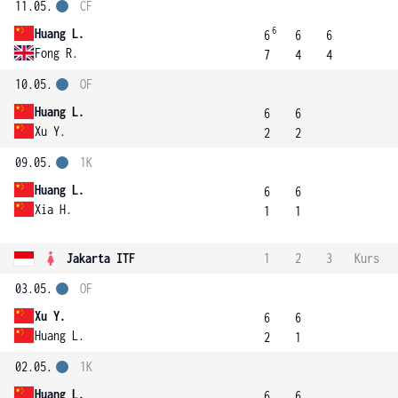
11.05.
ČF
6
Huang L.
6
6
6
Fong R.
7
4
4
10.05.
OF
Huang L.
6
6
Xu Y.
2
2
09.05.
1K
Huang L.
6
6
Xia H.
1
1
Jakarta ITF
1
2
3
Kurs
03.05.
OF
Xu Y.
6
6
Huang L.
2
1
02.05.
1K
Huang L.
6
6