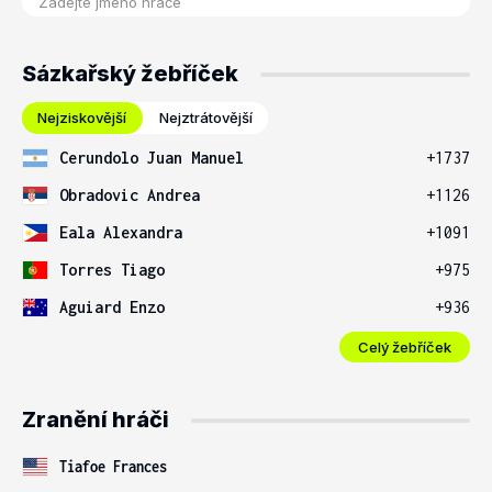
Sázkařský žebříček
Nejziskovější
Nejztrátovější
Cerundolo Juan Manuel
+1737
Obradovic Andrea
+1126
Eala Alexandra
+1091
Torres Tiago
+975
Aguiard Enzo
+936
Celý žebříček
Zranění hráči
Tiafoe Frances