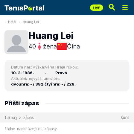
Hráči
Huang Lei
Huang Lei
40
žena
Čína
Datum nar.:
Výška:
Váha:
Hraje rukou:
10. 3. 1986
-
-
Pravá
Aktuální/nejvyšší umístění:
dvouhra: - / 382.
čtyřhra: - / 228.
Příští zápas
Turnaj a zápas
Kurs
Žádné nadcházející zápasy.