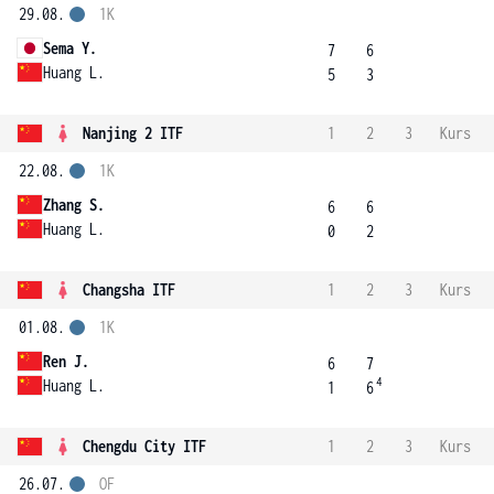
29.08.
1K
Sema Y.
7
6
Huang L.
5
3
Nanjing 2 ITF
1
2
3
Kurs
22.08.
1K
Zhang S.
6
6
Huang L.
0
2
Changsha ITF
1
2
3
Kurs
01.08.
1K
Ren J.
6
7
4
Huang L.
1
6
Chengdu City ITF
1
2
3
Kurs
26.07.
OF