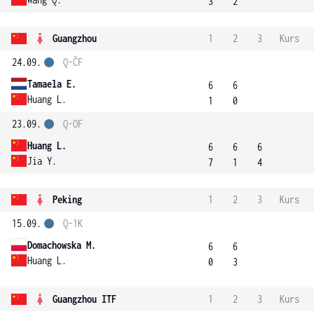
3
2
Guangzhou
1
2
3
Kurs
24.09.
Q-ČF
Tamaela E.
6
6
Huang L.
1
0
23.09.
Q-OF
Huang L.
6
6
6
Jia Y.
7
1
4
Peking
1
2
3
Kurs
15.09.
Q-1K
Domachowska M.
6
6
Huang L.
0
3
Guangzhou ITF
1
2
3
Kurs