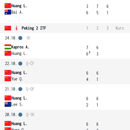
Huang L.
3
7
6
Bai A.
6
5
1
Peking 2 ITF
1
2
3
Kurs
24.10.
1K
Kapros A.
7
6
8
Huang L.
6
3
22.10.
Q-ČF
Huang L.
6
6
Yue Q.
4
1
21.10.
Q-OF
Huang L.
6
6
Lee S.
2
1
20.10.
Q-1K
Huang L.
6
6
Wang Q.