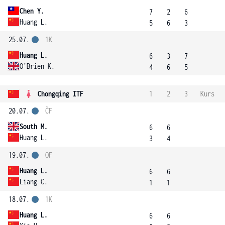
Chen Y.
7
2
6
Huang L.
5
6
3
25.07.
1K
Huang L.
6
3
7
O’Brien K.
4
6
5
Chongqing ITF
1
2
3
Kurs
20.07.
ČF
South M.
6
6
Huang L.
3
4
19.07.
OF
Huang L.
6
6
Liang C.
1
1
18.07.
1K
Huang L.
6
6