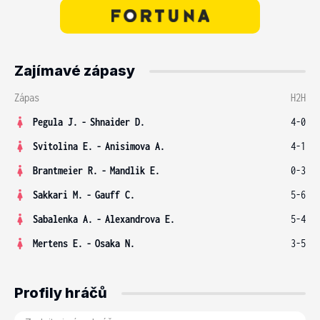
Zajímavé zápasy
Zápas
H2H
Pegula J.
-
Shnaider D.
4-0
Svitolina E.
-
Anisimova A.
4-1
Brantmeier R.
-
Mandlik E.
0-3
Sakkari M.
-
Gauff C.
5-6
Sabalenka A.
-
Alexandrova E.
5-4
Mertens E.
-
Osaka N.
3-5
Profily hráčů