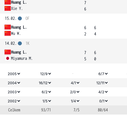
Huang L.
7
Xie Y.
6
15.02.
OF
Huang L.
6
6
Wu W.
2
4
14.02.
1K
Huang L.
7
6
Miyamura M.
5
0
-
2005
12/9
6/7
2004
16/12
4/1
12/11
2003
6/2
2/0
4/2
2002
1/5
1/4
0/1
Celkem
93/71
7/5
80/64