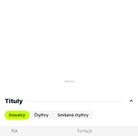
Tituly
Dvouhry
Čtyřhry
Smíšené čtyřhry
Rok
Turnaje