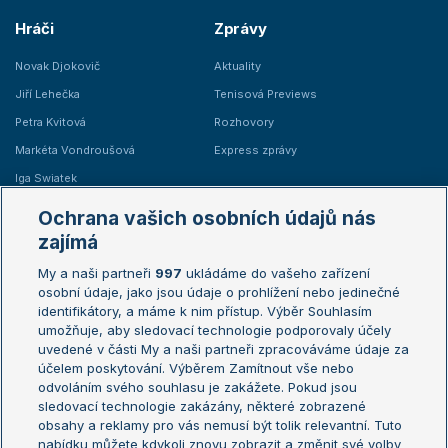
Hráči
Zprávy
Novak Djokovič
Aktuality
Jiří Lehečka
Tenisová Previews
Petra Kvitová
Rozhovory
Markéta Vondroušová
Express zprávy
Iga Swiatek
Marie Bouzková
Ochrana vašich osobních údajů nás
Žebříčky
Kalendář turnajů
zajímá
My a naši partneři
997
ukládáme do vašeho zařízení
Žebříček ATP (muži)
Australian Open
osobní údaje, jako jsou údaje o prohlížení nebo jedinečné
Žebříček WTA (ženy)
French Open
identifikátory, a máme k nim přístup. Výběr Souhlasím
umožňuje, aby sledovací technologie podporovaly účely
Sázkařský žebříček
Wimbledon
uvedené v části My a naši partneři zpracováváme údaje za
US Open
účelem poskytování. Výběrem Zamítnout vše nebo
odvoláním svého souhlasu je zakážete. Pokud jsou
Turnaj mistrů
sledovací technologie zakázány, některé zobrazené
Turnaj mistryň
obsahy a reklamy pro vás nemusí být tolik relevantní. Tuto
Aktualní trendy
nabídku můžete kdykoli znovu zobrazit a změnit své volby