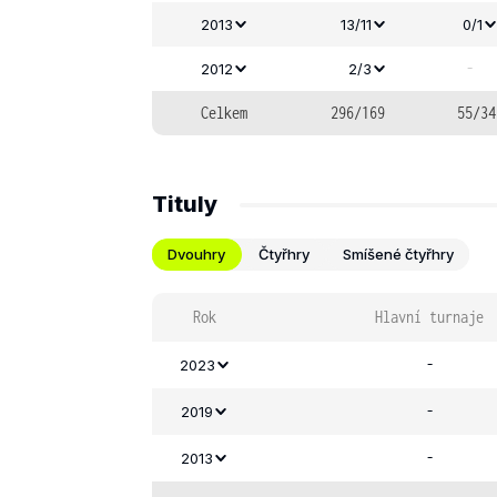
2013
13/11
0/1
-
2012
2/3
Celkem
296/169
55/34
Tituly
Dvouhry
Čtyřhry
Smíšené čtyřhry
Rok
Hlavní turnaje
-
2023
-
2019
-
2013