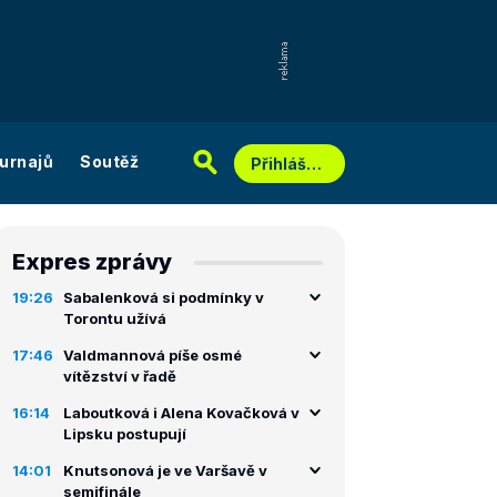
urnajů
Soutěž
Přihlášení
Expres zprávy
19:26
Sabalenková si podmínky v
Torontu užívá
17:46
Valdmannová píše osmé
vítězství v řadě
16:14
Laboutková i Alena Kovačková v
Lipsku postupují
14:01
Knutsonová je ve Varšavě v
semifinále