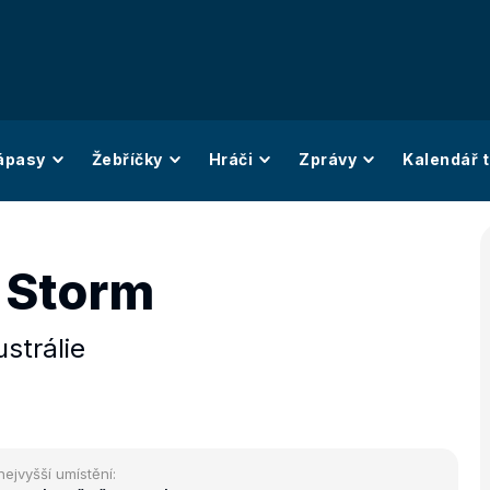
ápasy
Žebříčky
Hráči
Zprávy
Kalendář t
 Storm
strálie
nejvyšší umístění: