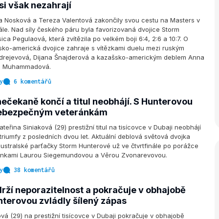
si však nezahrají
a Nosková a Tereza Valentová zakončily svou cestu na Masters v
nále. Nad síly českého páru byla favorizovaná dvojice Storm
ca Pegulaová, která zvítězila po velkém boji 6:4, 2:6 a 10:7. O
alsko-americká dvojice zahraje s vítězkami duelu mezi ruským
drejevová, Dijana Šnajderová a kazašsko-americkým deblem Anna
ia Muhammadová.
y
6 komentářů
ečekaně končí a titul neobhájí. S Hunterovou
nebezpečným veteránkám
eřina Siniaková (29) prestižní titul na tisícovce v Dubaji neobhájí
riumfy z posledních dvou let. Aktuální deblová světová dvojka
ustralské parťačky Storm Hunterové už ve čtvrtfinále po porážce
eránkami Laurou Siegemundovou a Věrou Zvonarevovou.
y
38 komentářů
drží neporazitelnost a pokračuje v obhajobě
unterovou zvládly šílený zápas
ová (29) na prestižní tisícovce v Dubaji pokračuje v obhajobě