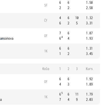
6
6
1.50
SF
2
2
2.58
4
6
10
1.32
ČF
6
2
5
3.31
7
6
1.87
OF
4
amsonova
6
4
1.93
6
6
1.31
1K
1
2
3.45
Kolo
1
2
3
Kurs
6
6
1.92
OF
4
3
1.89
5
6
6
11
1.79
1K
a
7
4
9
2.03