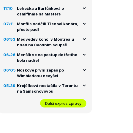
11:10
Lehečka a Bartůňková o
osmifinále na Masters
07:11
Monfils nadělil Tienovi kanára,
přesto padl
06:53
Medveděv končí v Montrealu
hned na úvodním soupeři
06:26
Menšík se na postup do třetího
kola nadřel
06:05
Noskové první zápas po
Wimbledonu nevyšel
05:39
Krejčíková nestačila v Torontu
na Samsonovovou
Další expres zprávy