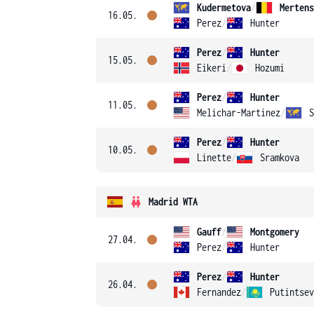
Kudermetova
/
Mertens
16.05.
Perez
/
Hunter
Perez
/
Hunter
15.05.
Eikeri
/
Hozumi
Perez
/
Hunter
11.05.
Melichar-Martinez
/
S
Perez
/
Hunter
10.05.
Linette
/
Sramkova
Madrid WTA
Gauff
/
Montgomery
27.04.
Perez
/
Hunter
Perez
/
Hunter
26.04.
Fernandez
/
Putintsev