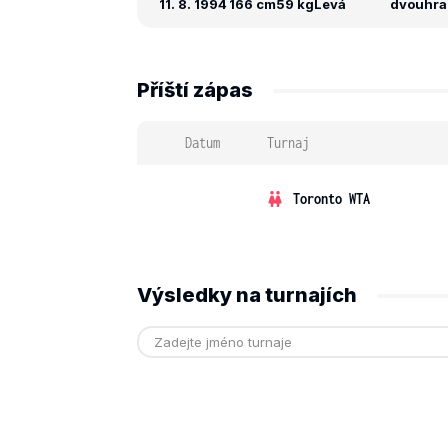
11. 8. 1994
166 cm
59 kg
Levá
dvouhra: 
Příští zápas
Datum
Turnaj
Toronto WTA
Výsledky na turnajích