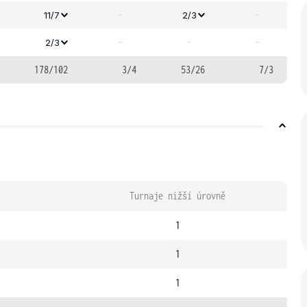
-
-
11/7
2/3
-
-
-
2/3
178/102
3/4
53/26
7/3
Turnaje nižší úrovně
1
1
1