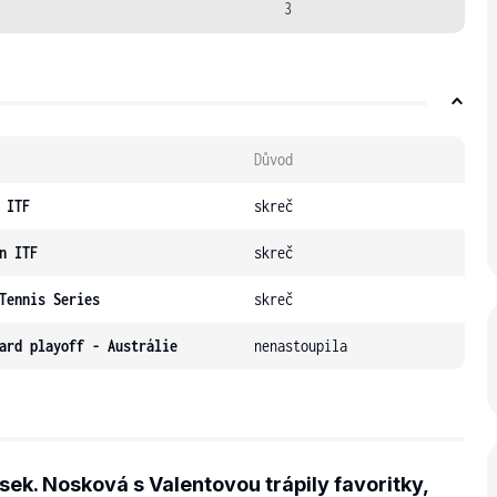
3
Důvod
 ITF
skreč
n ITF
skreč
Tennis Series
skreč
ard playoff - Austrálie
nenastoupila
ek. Nosková s Valentovou trápily favoritky,