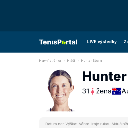
LIVE výsledky
Z
Hlavní stránka
Hráči
Hunter Storm
Hunter
31
žena
Au
Datum nar.:
Výška:
Váha:
Hraje rukou:
Aktuální/