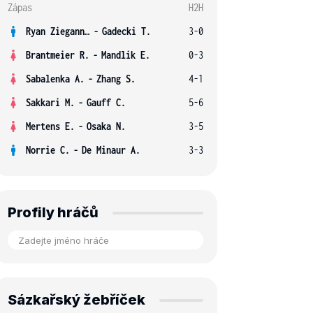
Zápas
H2H
Ryan Ziegann S.
-
Gadecki T.
3-0
Brantmeier R.
-
Mandlik E.
0-3
Sabalenka A.
-
Zhang S.
4-1
Sakkari M.
-
Gauff C.
5-6
Mertens E.
-
Osaka N.
3-5
Norrie C.
-
De Minaur A.
3-3
Profily hráčů
Sázkařský žebříček