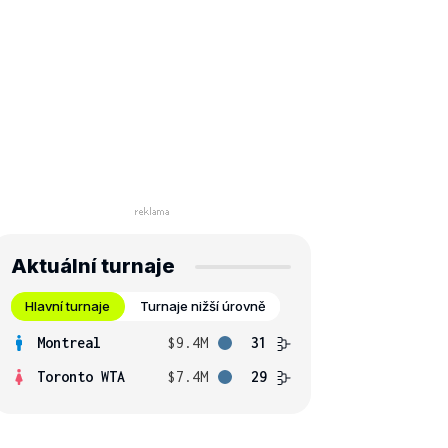
Aktuální turnaje
Hlavní turnaje
Turnaje nižší úrovně
Montreal
$9.4M
31
Toronto WTA
$7.4M
29