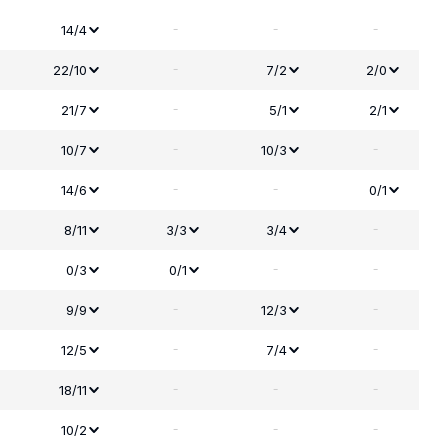
-
-
-
14/4
-
22/10
7/2
2/0
-
21/7
5/1
2/1
-
-
10/7
10/3
-
-
14/6
0/1
-
8/11
3/3
3/4
-
-
0/3
0/1
-
-
9/9
12/3
-
-
12/5
7/4
-
-
-
18/11
-
-
-
10/2