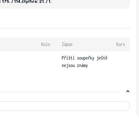
175. / 114.
čtyřhra: 21. / 1.
Kolo
Zápas
Kurs
Příští soupeřky ještě
nejsou známy