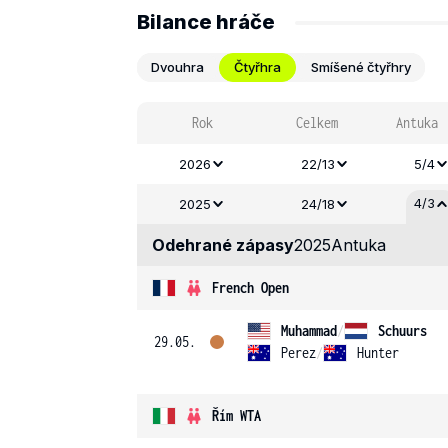
Bilance hráče
Dvouhra
Čtyřhra
Smíšené čtyřhry
Rok
Celkem
Antuka
2026
22/13
5/4
4/3
2025
24/18
Odehrané zápasy
2025
Antuka
French Open
Muhammad
/
Schuurs
29.05.
Perez
/
Hunter
Řím WTA