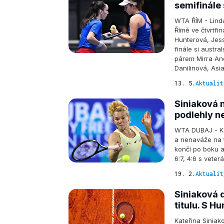
semifinále 
WTA ŘÍM - Lind
Římě ve čtvrtfi
Hunterová, Jessi
finále si austr
párem Mirra An
Danilinová, As
13. 5.
Aktualit
Siniaková n
podlehly 
WTA DUBAJ - Kat
a nenaváže na t
končí po boku a
6:7, 4:6 s vet
19. 2.
Aktualit
Siniaková 
titulu. S H
Kateřina Siniak