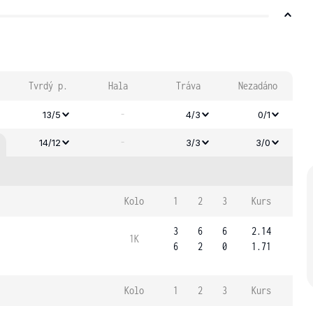
Tvrdý p.
Hala
Tráva
Nezadáno
-
13/5
4/3
0/1
-
14/12
3/3
3/0
Kolo
1
2
3
Kurs
3
6
6
2.14
1K
6
2
0
1.71
Kolo
1
2
3
Kurs