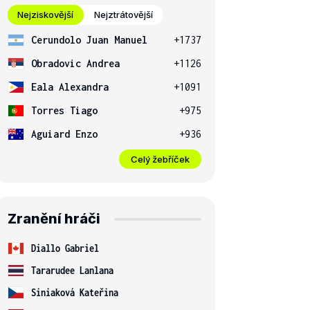
Nejziskovější
Nejztrátovější
Cerundolo Juan Manuel
+1737
Obradovic Andrea
+1126
Eala Alexandra
+1091
Torres Tiago
+975
Aguiard Enzo
+936
Celý žebříček
Zranění hráči
Diallo Gabriel
Tararudee Lanlana
Siniaková Kateřina