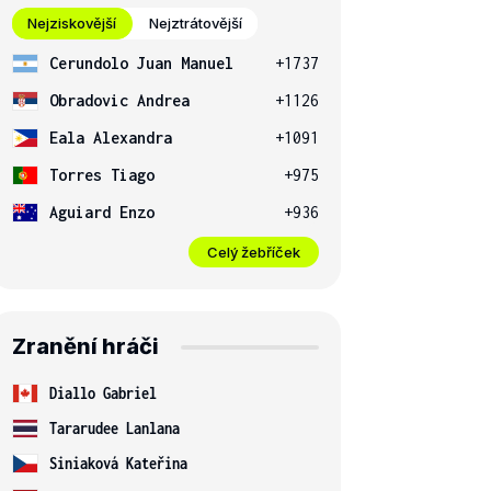
Nejziskovější
Nejztrátovější
Cerundolo Juan Manuel
+1737
Obradovic Andrea
+1126
Eala Alexandra
+1091
Torres Tiago
+975
Aguiard Enzo
+936
Celý žebříček
Zranění hráči
Diallo Gabriel
Tararudee Lanlana
Siniaková Kateřina