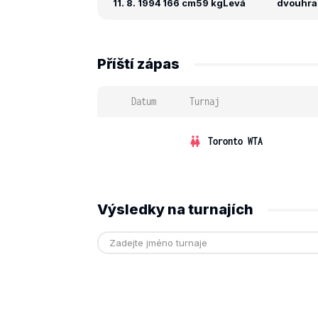
11. 8. 1994
166 cm
59 kg
Levá
dvouhra: 
Příští zápas
Datum
Turnaj
Toronto WTA
Výsledky na turnajích