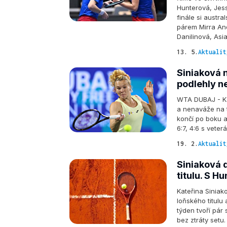
Hunterová, Jessi
finále si austr
párem Mirra An
Danilinová, As
13. 5.
Aktualit
Siniaková n
podlehly 
WTA DUBAJ - Kat
a nenaváže na t
končí po boku a
6:7, 4:6 s vet
19. 2.
Aktualit
Siniaková 
titulu. S H
Kateřina Siniak
loňského titulu
týden tvoří pár
bez ztráty setu