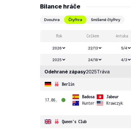
Bilance hráče
Dvouhra
Čtyřhra
Smíšené čtyřhry
Rok
Celkem
Antuka
2026
22/13
5/4
2025
24/18
4/3
Odehrané zápasy
2025
Tráva
Berlín
Badosa
/
Jabeur
17.06.
Hunter
/
Krawczyk
Queen's Club