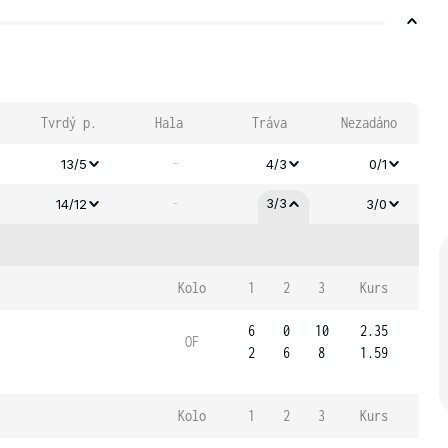
Tvrdý p.
Hala
Tráva
Nezadáno
-
13/5
4/3
0/1
-
3/3
14/12
3/0
Kolo
1
2
3
Kurs
6
0
10
2.35
OF
2
6
8
1.59
Kolo
1
2
3
Kurs