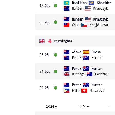
Danilina
/
Shnaider
12.06.
Hunter
/
Krawczyk
Hunter
/
Krawczyk
09.06.
Chan
/
Krejčíková
Birmingham
Aiava
/
Bucsa
06.06.
Perez
/
Hunter
Perez
/
Hunter
04.06.
Burrage
/
Gadecki
Perez
/
Hunter
02.06.
Eala
/
Masarova
-
2024
14/4