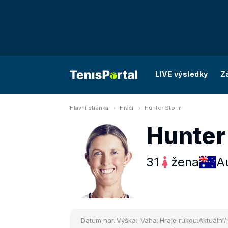
LIVE výsledky
Z
Hlavní stránka
Hráči
Hunter Storm
Hunter
31
žena
Au
Datum nar.:
Výška:
Váha:
Hraje rukou:
Aktuální/