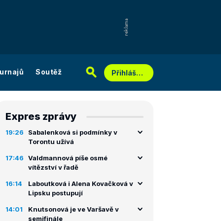
urnajů
Soutěž
Přihlášení
Expres zprávy
19:26
Sabalenková si podmínky v
Torontu užívá
17:46
Valdmannová píše osmé
vítězství v řadě
16:14
Laboutková i Alena Kovačková v
Lipsku postupují
14:01
Knutsonová je ve Varšavě v
semifinále