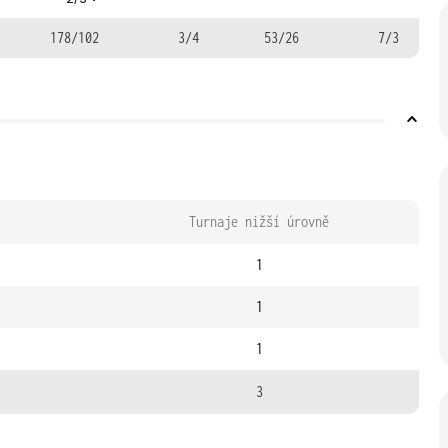
178/102
3/4
53/26
7/3
Turnaje nižší úrovně
1
1
1
3