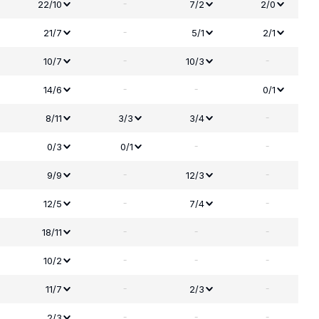
-
22/10
7/2
2/0
-
21/7
5/1
2/1
-
-
10/7
10/3
-
-
14/6
0/1
-
8/11
3/3
3/4
-
-
0/3
0/1
-
-
9/9
12/3
-
-
12/5
7/4
-
-
-
18/11
-
-
-
10/2
-
-
11/7
2/3
-
-
-
2/3