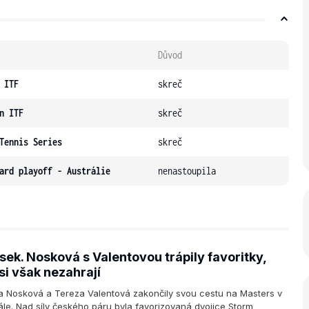
Důvod
 ITF
skreč
n ITF
skreč
Tennis Series
skreč
ard playoff - Austrálie
nenastoupila
ek. Nosková s Valentovou trápily favoritky,
si však nezahrají
a Nosková a Tereza Valentová zakončily svou cestu na Masters v
nále. Nad síly českého páru byla favorizovaná dvojice Storm