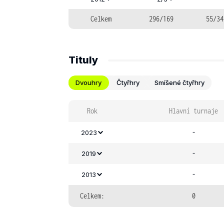
Celkem
296/169
55/34
Tituly
Dvouhry
Čtyřhry
Smíšené čtyřhry
Rok
Hlavní turnaje
-
2023
-
2019
-
2013
Celkem:
0