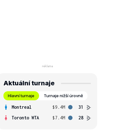
Aktuální turnaje
Hlavní turnaje
Turnaje nižší úrovně
Montreal
$9.4M
31
Toronto WTA
$7.4M
28