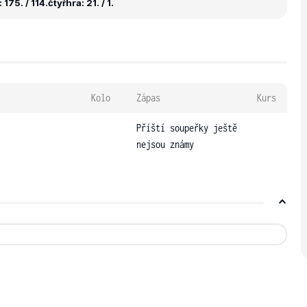
175. / 114.
čtyřhra: 21. / 1.
Kolo
Zápas
Kurs
Příští soupeřky ještě
nejsou známy