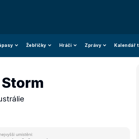
ápasy
Žebříčky
Hráči
Zprávy
Kalendář t
 Storm
strálie
nejvyšší umístění: