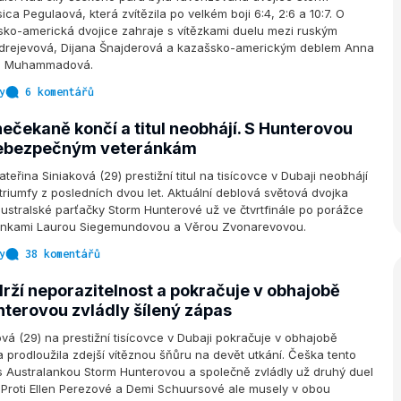
ca Pegulaová, která zvítězila po velkém boji 6:4, 2:6 a 10:7. O
alsko-americká dvojice zahraje s vítězkami duelu mezi ruským
drejevová, Dijana Šnajderová a kazašsko-americkým deblem Anna
ia Muhammadová.
y
6 komentářů
ečekaně končí a titul neobhájí. S Hunterovou
nebezpečným veteránkám
eřina Siniaková (29) prestižní titul na tisícovce v Dubaji neobhájí
riumfy z posledních dvou let. Aktuální deblová světová dvojka
ustralské parťačky Storm Hunterové už ve čtvrtfinále po porážce
eránkami Laurou Siegemundovou a Věrou Zvonarevovou.
y
38 komentářů
drží neporazitelnost a pokračuje v obhajobě
unterovou zvládly šílený zápas
ová (29) na prestižní tisícovce v Dubaji pokračuje v obhajobě
 a prodloužila zdejší vítěznou šňůru na devět utkání. Češka tento
 s Australankou Storm Hunterovou a společně zvládly už druhý duel
. Proti Ellen Perezové a Demi Schuursové ale musely v obou