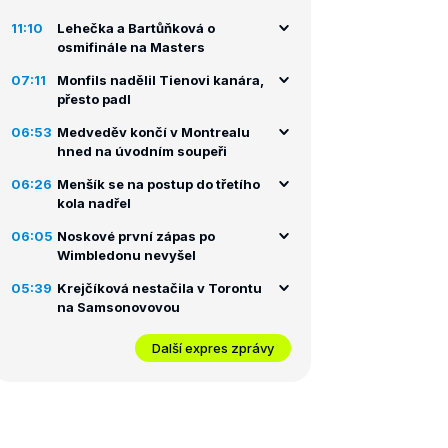
11:10
Lehečka a Bartůňková o
osmifinále na Masters
07:11
Monfils nadělil Tienovi kanára,
přesto padl
06:53
Medveděv končí v Montrealu
hned na úvodním soupeři
06:26
Menšík se na postup do třetího
kola nadřel
06:05
Noskové první zápas po
Wimbledonu nevyšel
05:39
Krejčíková nestačila v Torontu
na Samsonovovou
Další expres zprávy