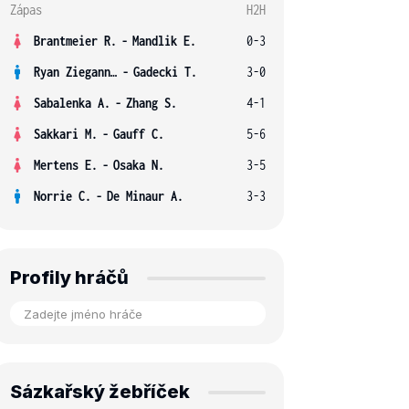
Zápas
H2H
Brantmeier R.
-
Mandlik E.
0-3
Ryan Ziegann S.
-
Gadecki T.
3-0
Sabalenka A.
-
Zhang S.
4-1
Sakkari M.
-
Gauff C.
5-6
Mertens E.
-
Osaka N.
3-5
Norrie C.
-
De Minaur A.
3-3
Profily hráčů
Sázkařský žebříček