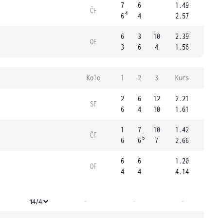
7
6
1.49
ČF
4
6
4
2.57
6
3
10
2.39
OF
3
6
4
1.56
Kolo
1
2
3
Kurs
2
6
12
2.21
SF
6
4
10
1.61
1
7
10
1.42
ČF
5
6
6
7
2.66
6
6
1.20
OF
4
4
4.14
-
-
-
14/4