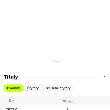
Tituly
Dvouhry
Čtyřhry
Smíšené čtyřhry
Rok
Turnaje
1
2023