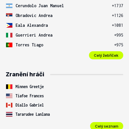
Cerundolo Juan Manuel
+1737
Obradovic Andrea
+1126
Eala Alexandra
+1081
Guerrieri Andrea
+995
Torres Tiago
+975
Celý žebříček
Zranění hráči
Minnen Greetje
Tiafoe Frances
Diallo Gabriel
Tararudee Lanlana
Celý seznam