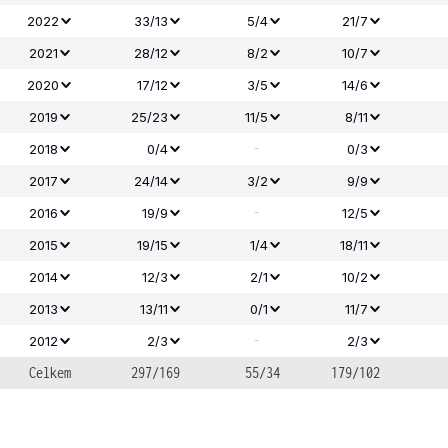
2022
33/13
5/4
21/7
2021
28/12
8/2
10/7
2020
17/12
3/5
14/6
2019
25/23
11/5
8/11
-
2018
0/4
0/3
2017
24/14
3/2
9/9
-
2016
19/9
12/5
2015
19/15
1/4
18/11
2014
12/3
2/1
10/2
2013
13/11
0/1
11/7
-
2012
2/3
2/3
Celkem
297/169
55/34
179/102