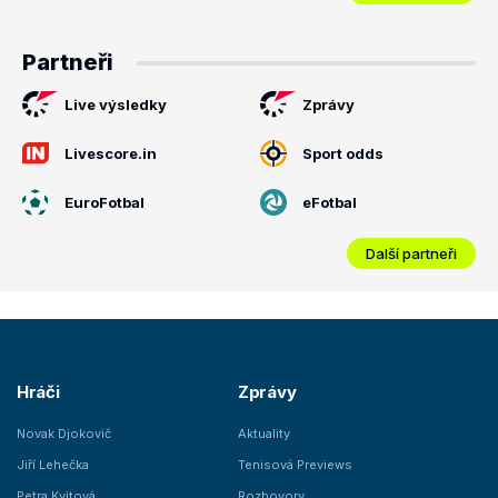
Partneři
Live výsledky
Zprávy
Livescore.in
Sport odds
EuroFotbal
eFotbal
Další partneři
Hráči
Zprávy
Novak Djokovič
Aktuality
Jiří Lehečka
Tenisová Previews
Petra Kvitová
Rozhovory