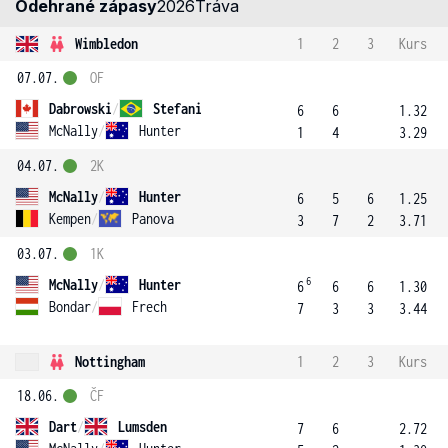
Odehrané zápasy
2026
Tráva
Wimbledon
1
2
3
Kurs
07.07.
OF
Dabrowski
/
Stefani
6
6
1.32
McNally
/
Hunter
1
4
3.29
04.07.
2K
McNally
/
Hunter
6
5
6
1.25
Kempen
/
Panova
3
7
2
3.71
03.07.
1K
6
McNally
/
Hunter
6
6
6
1.30
Bondar
/
Frech
7
3
3
3.44
Nottingham
1
2
3
Kurs
18.06.
ČF
Dart
/
Lumsden
7
6
2.72