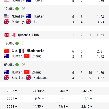
McNally
/
Hunter
5
2
1.39
17.06.
OF
McNally
/
Hunter
6
6
1.28
Dudeney
/
Xu
3
4
3.23
Queen's Club
1
2
3
Kurs
10.06.
ČF
Guo
/
Mladenovic
6
6
2.31
Hunter
/
Zhang
3
1
1.58
09.06.
OF
Hunter
/
Zhang
6
3
10
1.30
Boulter
/
Raducanu
4
6
5
3.37
2025
24/18
4/3
14/12
-
2024
14/4
14/4
2023
44/15
13/3
22/10