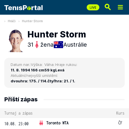
Hráči
Hunter Storm
Hunter Storm
31
žena
Austrálie
Datum nar.:
Výška:
Váha:
Hraje rukou:
11. 8. 1994
166 cm
59 kg
Levá
Aktuální/nejvyšší umístění:
dvouhra: 175. / 114.
čtyřhra: 21. / 1.
Příští zápas
Turnaj a zápas
Kurs
Toronto WTA
ČF
10.08. 23:00