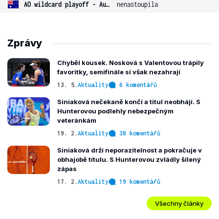
AO wildcard playoff - Austrálie
nenastoupila
Zprávy
Chyběl kousek. Nosková s Valentovou trápily
favoritky, semifinále si však nezahrají
13. 5.
Aktuality
6 komentářů
Siniaková nečekaně končí a titul neobhájí. S
Hunterovou podlehly nebezpečným
veteránkám
19. 2.
Aktuality
38 komentářů
Siniaková drží neporazitelnost a pokračuje v
obhajobě titulu. S Hunterovou zvládly šílený
zápas
17. 2.
Aktuality
19 komentářů
Všechny články