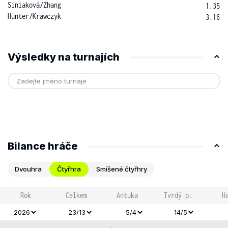
Siniaková
/
Zhang
1.35
Hunter
/
Krawczyk
3.16
Výsledky na turnajích
Bilance hráče
Dvouhra
Čtyřhra
Smíšené čtyřhry
Rok
Celkem
Antuka
Tvrdý p.
H
2026
23/13
5/4
14/5