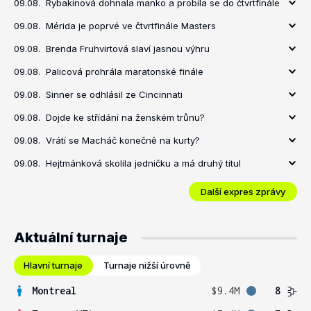
09.08.
Rybakinová dohnala manko a probila se do čtvrtfinále
09.08.
Mérida je poprvé ve čtvrtfinále Masters
09.08.
Brenda Fruhvirtová slaví jasnou výhru
09.08.
Palicová prohrála maratonské finále
09.08.
Sinner se odhlásil ze Cincinnati
09.08.
Dojde ke střídání na ženském trůnu?
09.08.
Vrátí se Macháč konečně na kurty?
09.08.
Hejtmánková skolila jedničku a má druhý titul
Další expres zprávy
Aktuální turnaje
Hlavní turnaje
Turnaje nižší úrovně
Montreal
$9.4M
8