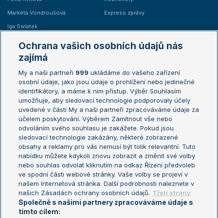
Markéta Vondroušová
Express zprávy
Iga Swiatek
Marie Bouzková
Ochrana vašich osobních údajů nás
Žebříčky
Kalendář turnajů
zajímá
My a naši partneři
999
ukládáme do vašeho zařízení
Žebříček ATP (muži)
Australian Open
osobní údaje, jako jsou údaje o prohlížení nebo jedinečné
Žebříček WTA (ženy)
French Open
identifikátory, a máme k nim přístup. Výběr Souhlasím
umožňuje, aby sledovací technologie podporovaly účely
Sázkařský žebříček
Wimbledon
uvedené v části My a naši partneři zpracováváme údaje za
US Open
účelem poskytování. Výběrem Zamítnout vše nebo
odvoláním svého souhlasu je zakážete. Pokud jsou
Turnaj mistrů
sledovací technologie zakázány, některé zobrazené
Turnaj mistryň
obsahy a reklamy pro vás nemusí být tolik relevantní. Tuto
Aktualní trendy
nabídku můžete kdykoli znovu zobrazit a změnit své volby
nebo souhlas odvolat kliknutím na odkaz Řízení předvoleb
ve spodní části webové stránky. Vaše volby se projeví v
Fotbalové přestupy
našem Internetová stránka. Další podrobnosti naleznete v
Livesport Daily
našich Zásadách ochrany osobních údajů.
Třetí strany
Společně s našimi partnery zpracováváme údaje s
LS Prague Open
tímto cílem: