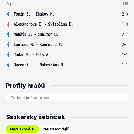
Zápas
H2H
Fomin S.
-
Zhukov M.
2-3
Alexandrova E.
-
Svitolina E.
1-3
Menšík J.
-
Shelton B.
2-1
Lootsma N.
-
Koenders R.
2-1
Jodar R.
-
Fils A.
1-1
Darderi L.
-
Nakashima B.
1-1
Profily hráčů
Sázkařský žebříček
Nejziskovější
Nejztrátovější