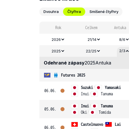
Dvouhra
Čtyřhra
Smíšené čtyřhry
Rok
Celkem
Antuka
2026
21/14
8/6
2/3
2025
22/25
Odehrané zápasy
2025
Antuka
Futures 2025
Suzuki
/
Yamasaki
06.06.
Inui
/
Tanuma
Inui
/
Tanuma
05.06.
Oki
/
Tomida
Castelnuovo
/
Lai
06.05.