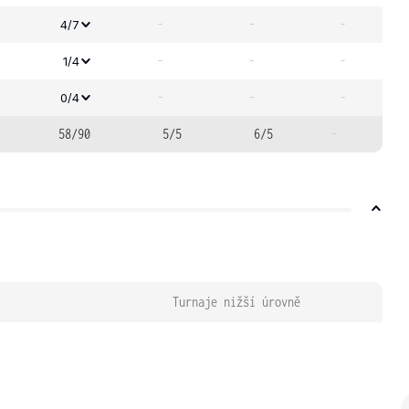
-
-
-
4/7
-
-
-
1/4
-
-
-
0/4
58/90
5/5
6/5
-
Turnaje nižší úrovně