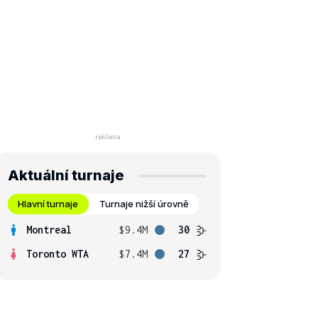
Aktuální turnaje
Hlavní turnaje
Turnaje nižší úrovně
Montreal
$9.4M
30
Toronto WTA
$7.4M
27