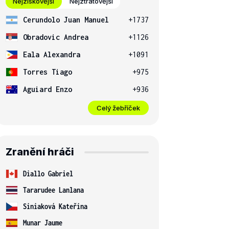
Nejziskovější
Nejztrátovější
Cerundolo Juan Manuel
+1737
Obradovic Andrea
+1126
Eala Alexandra
+1091
Torres Tiago
+975
Aguiard Enzo
+936
Celý žebříček
Zranění hráči
Diallo Gabriel
Tararudee Lanlana
Siniaková Kateřina
Munar Jaume