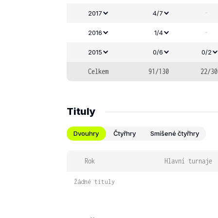
-
2017
4/7
-
2016
1/4
2015
0/6
0/2
Celkem
91/130
22/30
Tituly
Dvouhry
Čtyřhry
Smíšené čtyřhry
Rok
Hlavní turnaje
Žádné tituly