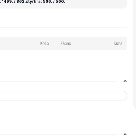
 1499. / 862.
čtyřhra: 566. / 560.
Kolo
Zápas
Kurs