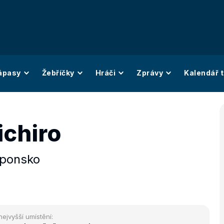
ápasy
Žebříčky
Hráči
Zprávy
Kalendář t
ichiro
ponsko
nejvyšší umístění: