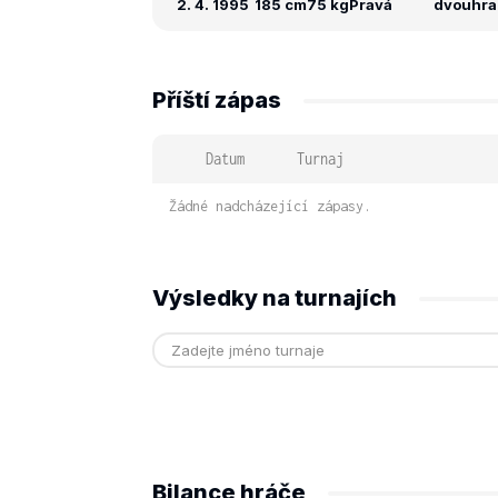
2. 4. 1995
185 cm
75 kg
Pravá
dvouhra:
Příští zápas
Datum
Turnaj
Žádné nadcházející zápasy.
Výsledky na turnajích
Bilance hráče