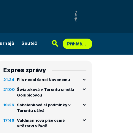
urnajů
Soutěž
Přihlášení
Expres zprávy
21:34
Fils nedal šanci Navonemu
21:00
Šwiateková v Torontu smetla
Golubicovou
19:26
Sabalenková si podmínky v
Torontu užívá
17:46
Valdmannová píše osmé
vítězství v řadě