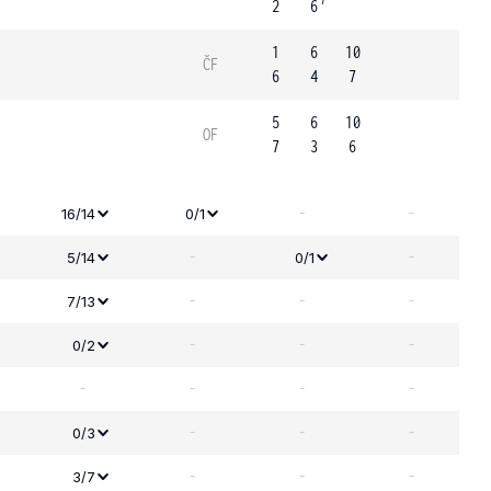
7
2
6
1
6
10
ČF
6
4
7
5
6
10
OF
7
3
6
-
-
16/14
0/1
-
-
5/14
0/1
-
-
-
7/13
-
-
-
0/2
-
-
-
-
-
-
-
0/3
-
-
-
3/7