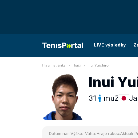
LIVE výsledky
Z
Hlavní stránka
Hráči
Inui Yuichiro
Inui Yu
31
muž
Ja
Datum nar.:
Výška:
Váha:
Hraje rukou:
Aktuální/