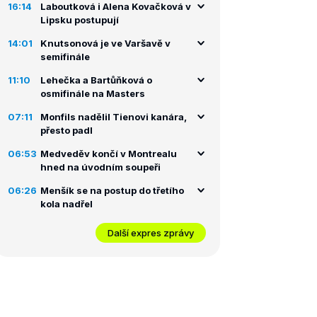
16:14
Laboutková i Alena Kovačková v
Lipsku postupují
14:01
Knutsonová je ve Varšavě v
semifinále
11:10
Lehečka a Bartůňková o
osmifinále na Masters
07:11
Monfils nadělil Tienovi kanára,
přesto padl
06:53
Medveděv končí v Montrealu
hned na úvodním soupeři
06:26
Menšík se na postup do třetího
kola nadřel
Další expres zprávy