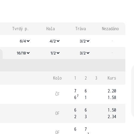
Tvrdý p.
Hala
Tráva
Nezadáno
-
6/4
4/2
3/2
-
16/18
1/2
3/2
Kolo
1
2
3
Kurs
7
6
2.20
ČF
7
6
1
1.58
6
6
1.50
OF
2
3
2.34
6
7
OF