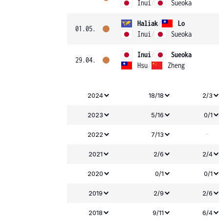
Inui
/
Sueoka
Haliak
/
Lo
01.05.
Inui
/
Sueoka
Inui
/
Sueoka
29.04.
Hsu
/
Zheng
2024
18/18
2/3
2023
5/16
0/1
-
2022
7/13
2021
2/6
2/4
2020
0/1
0/1
2019
2/9
2/6
2018
9/11
6/4