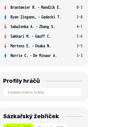
Brantmeier R.
-
Mandlik E.
0-3
Ryan Ziegann S.
-
Gadecki T.
3-0
Sabalenka A.
-
Zhang S.
4-1
Sakkari M.
-
Gauff C.
5-6
Mertens E.
-
Osaka N.
3-5
Norrie C.
-
De Minaur A.
3-3
Profily hráčů
Sázkařský žebříček