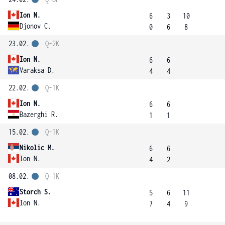
Ion N.
6
3
10
Djonov C.
0
6
8
23.02.
Q-2K
Ion N.
6
6
Varaksa D.
4
4
22.02.
Q-1K
Ion N.
6
6
Bazerghi R.
1
1
15.02.
Q-1K
Nikolic M.
6
6
Ion N.
4
2
08.02.
Q-1K
Storch S.
5
6
11
Ion N.
7
4
9