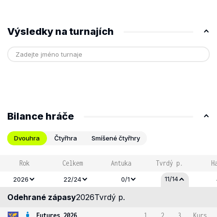
Výsledky na turnajích
Bilance hráče
Dvouhra
Čtyřhra
Smíšené čtyřhry
Rok
Celkem
Antuka
Tvrdý p.
H
11/14
2026
22/24
0/1
Odehrané zápasy
2026
Tvrdý p.
Futures 2026
1
2
3
Kurs