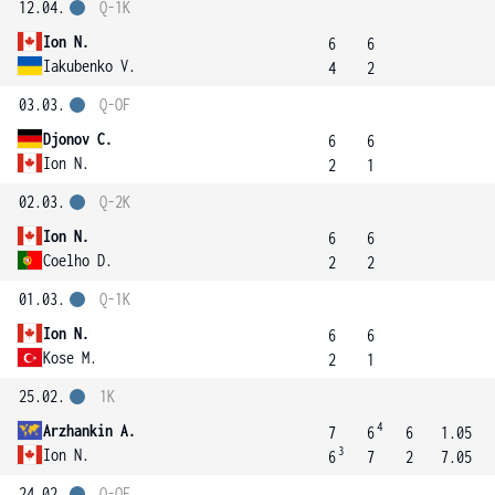
12.04.
Q-1K
Ion N.
6
6
Iakubenko V.
4
2
03.03.
Q-OF
Djonov C.
6
6
Ion N.
2
1
02.03.
Q-2K
Ion N.
6
6
Coelho D.
2
2
01.03.
Q-1K
Ion N.
6
6
Kose M.
2
1
25.02.
1K
4
Arzhankin A.
7
6
6
1.05
3
Ion N.
6
7
2
7.05
24.02.
Q-OF