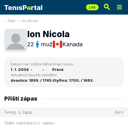
Hráči
Ion Nicola
Ion Nicola
22
muž
Kanada
Datum nar.:
Výška:
Váha:
Hraje rukou:
1. 1. 2004
-
-
Pravá
Aktuální/nejvyšší umístění:
dvouhra: 1899. / 1745.
čtyřhra: 1700. / 1693.
Příští zápas
Turnaj a zápas
Kurs
Žádné nadcházející zápasy.