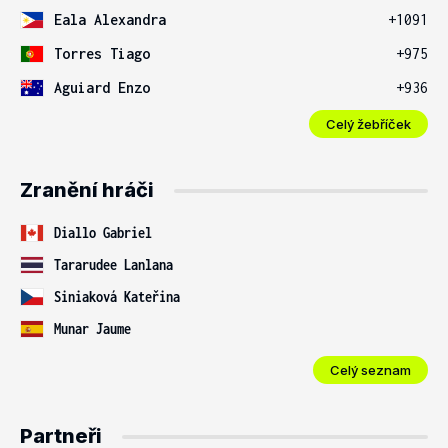
Eala Alexandra
+1091
Torres Tiago
+975
Aguiard Enzo
+936
Celý žebříček
Zranění hráči
Diallo Gabriel
Tararudee Lanlana
Siniaková Kateřina
Munar Jaume
Celý seznam
Partneři