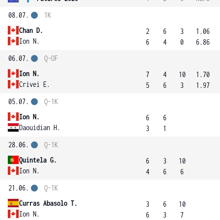
08.07.
1K
Chan D.
2
6
3
1.06
Ion N.
6
4
0
6.86
06.07.
Q-OF
Ion N.
7
4
10
1.70
Crivei E.
5
6
3
1.97
05.07.
Q-1K
Ion N.
6
6
Daouidian H.
3
1
28.06.
Q-1K
Quintela G.
6
3
10
Ion N.
4
6
6
21.06.
Q-1K
Curras Abasolo T.
3
6
10
Ion N.
6
3
7