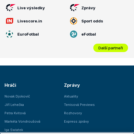
Live výsledky
Zprávy
Livescore.in
Sport odds
EuroFotbal
eFotbal
Další partneři
Hráči
Zprávy
Novak Djokovič
Aktuality
Jiří Lehečka
Tenisová Previews
Petra Kvitová
Rozhovory
Markéta Vondroušová
Express zprávy
Iga Swiatek