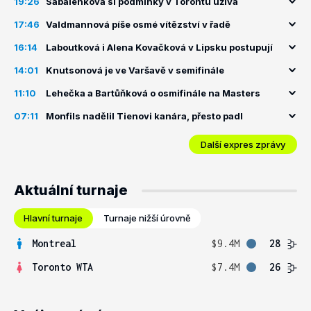
19:26
Sabalenková si podmínky v Torontu užívá
17:46
Valdmannová píše osmé vítězství v řadě
16:14
Laboutková i Alena Kovačková v Lipsku postupují
14:01
Knutsonová je ve Varšavě v semifinále
11:10
Lehečka a Bartůňková o osmifinále na Masters
07:11
Monfils nadělil Tienovi kanára, přesto padl
Další expres zprávy
Aktuální turnaje
Hlavní turnaje
Turnaje nižší úrovně
Montreal
$9.4M
28
Toronto WTA
$7.4M
26