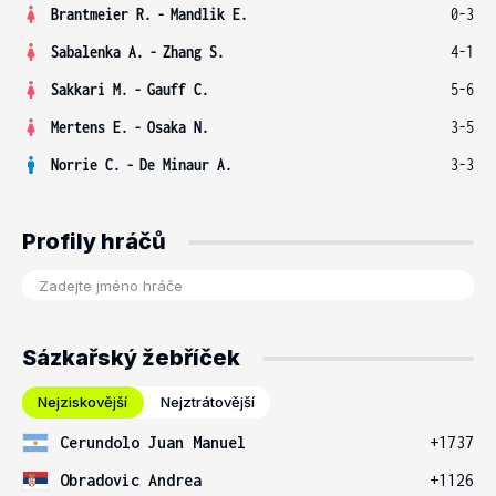
Brantmeier R.
-
Mandlik E.
0-3
Sabalenka A.
-
Zhang S.
4-1
Sakkari M.
-
Gauff C.
5-6
Mertens E.
-
Osaka N.
3-5
Norrie C.
-
De Minaur A.
3-3
Profily hráčů
Sázkařský žebříček
Nejziskovější
Nejztrátovější
Cerundolo Juan Manuel
+1737
Obradovic Andrea
+1126