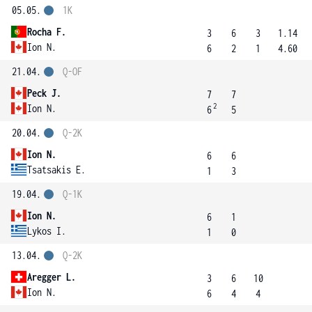
05.05.
1K
Rocha F.
3
6
3
1.14
Ion N.
6
2
1
4.60
21.04.
Q-OF
Peck J.
7
7
2
Ion N.
6
5
20.04.
Q-2K
Ion N.
6
6
Tsatsakis E.
1
3
19.04.
Q-1K
Ion N.
6
1
Lykos I.
1
0
13.04.
Q-2K
Aregger L.
3
6
10
Ion N.
6
4
4