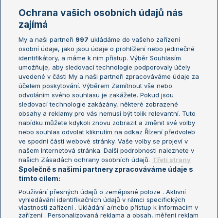
Marie Bouzková
Ochrana vašich osobních údajů nás
Žebříčky
Kalendář turnajů
zajímá
My a naši partneři
997
ukládáme do vašeho zařízení
Žebříček ATP (muži)
Australian Open
osobní údaje, jako jsou údaje o prohlížení nebo jedinečné
Žebříček WTA (ženy)
French Open
identifikátory, a máme k nim přístup. Výběr Souhlasím
umožňuje, aby sledovací technologie podporovaly účely
Sázkařský žebříček
Wimbledon
uvedené v části My a naši partneři zpracováváme údaje za
US Open
účelem poskytování. Výběrem Zamítnout vše nebo
odvoláním svého souhlasu je zakážete. Pokud jsou
Turnaj mistrů
sledovací technologie zakázány, některé zobrazené
Turnaj mistryň
obsahy a reklamy pro vás nemusí být tolik relevantní. Tuto
Aktualní trendy
nabídku můžete kdykoli znovu zobrazit a změnit své volby
nebo souhlas odvolat kliknutím na odkaz Řízení předvoleb
ve spodní části webové stránky. Vaše volby se projeví v
Fotbalové přestupy
našem Internetová stránka. Další podrobnosti naleznete v
Livesport Daily
našich Zásadách ochrany osobních údajů.
Třetí strany
Společně s našimi partnery zpracováváme údaje s
LS Prague Open
tímto cílem:
Používání přesných údajů o zeměpisné poloze . Aktivní
vyhledávání identifikačních údajů v rámci specifických
vlastností zařízení . Ukládání a/nebo přístup k informacím v
Podmínky užití
Nastavení soukromí
zařízení . Personalizovaná reklama a obsah, měření reklam