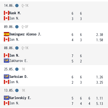
14.06.
Q-1K
Kask M.
6
6
Ion N.
3
3
09.06.
Q-OF
Dominguez Alonso J.
6
6
2.30
Ion N.
4
3
1.50
08.06.
Q-1K
Ion N.
7
6
Zakharov E.
5
2
25.05.
1K
Sarksian D.
6
6
1.26
Ion N.
2
3
3.25
13.05.
1K
Karlovskiy E.
5
6
6
1.11
Ion N.
7
4
4
5.13