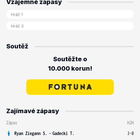
Vzájemné zápasy
Soutěž
Soutěžte o
10.000 korun!
Zajímavé zápasy
Zápas
H2H
Ryan Ziegann S.
-
Gadecki T.
3-0