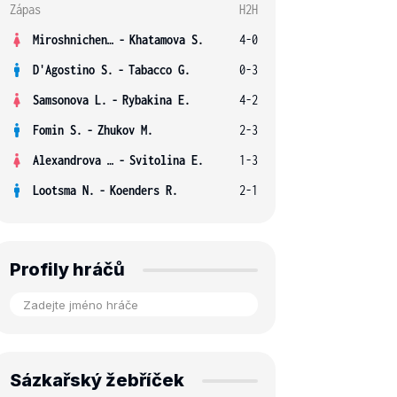
Zápas
H2H
Miroshnichenko V.
-
Khatamova S.
4-0
D'Agostino S.
-
Tabacco G.
0-3
Samsonova L.
-
Rybakina E.
4-2
Fomin S.
-
Zhukov M.
2-3
Alexandrova E.
-
Svitolina E.
1-3
Lootsma N.
-
Koenders R.
2-1
Profily hráčů
Sázkařský žebříček