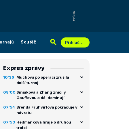
urnajů
Soutěž
Přihlášení
Expres zprávy
10:36
Muchová po operaci zrušila
další turnaj
08:00
Siniaková a Zhang zničily
Gauffovou a dál dominují
07:54
Brenda Fruhvirtová pokračuje v
návratu
07:50
Hejtmánková hraje o druhou
trofej