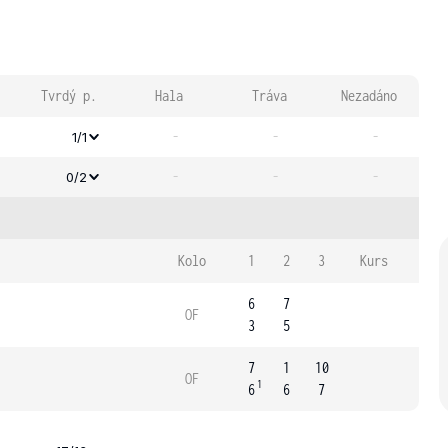
Tvrdý p.
Hala
Tráva
Nezadáno
-
-
-
1/1
-
-
-
0/2
Kolo
1
2
3
Kurs
6
7
OF
3
5
7
1
10
OF
1
6
6
7