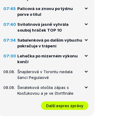
07:45
Palicová se znovu po týdnu
porve o titul
07:40
Svitolinová jasně vyhrála
souboj hráček TOP 10
07:34
Sabalenková po dalším výbuchu
pokračuje v trápení
07:30
Lehečka po mizerném výkonu
končí
08.08.
Šnajderová v Torontu nedala
šanci Pegulaové
08.08.
Šwiateková otočila zápas s
Kosťukovou a je ve čtvrtfinále
Další expres zprávy