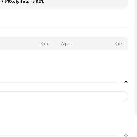
 / 510.
čtyřhra: - / 821.
Kolo
Zápas
Kurs