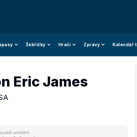
ápasy
Žebříčky
Hráči
Zprávy
Kalendář t
n Eric James
SA
jvyšší umístění: