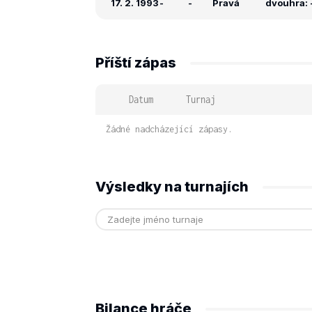
17. 2. 1993
-
-
Pravá
dvouhra: -
Příští zápas
Datum
Turnaj
Žádné nadcházející zápasy.
Výsledky na turnajích
Bilance hráče