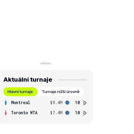
Aktuální turnaje
Hlavní turnaje
Turnaje nižší úrovně
Montreal
$9.4M
10
Toronto WTA
$7.4M
10