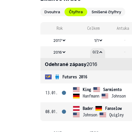
Dvouhra
Čtyřhra
Smíšené čtyřhry
Rok
Celkem
Antuka
-
2017
1/1
-
0/2
2016
Odehrané zápasy
2016
Futures 2016
King
/
Sarmiento
13.01.
Hanfmann
/
Johnson
Bader
/
Fanselow
08.01.
Johnson
/
Quigley