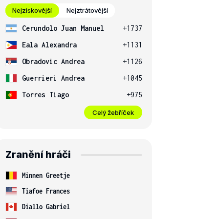
Nejziskovější
Nejztrátovější
Cerundolo Juan Manuel
+1737
Eala Alexandra
+1131
Obradovic Andrea
+1126
Guerrieri Andrea
+1045
Torres Tiago
+975
Celý žebříček
Zranění hráči
Minnen Greetje
Tiafoe Frances
Diallo Gabriel