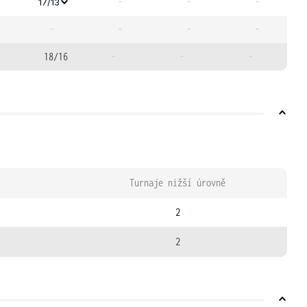
-
-
-
17/13
-
-
-
-
18/16
-
-
-
Turnaje nižší úrovně
2
2