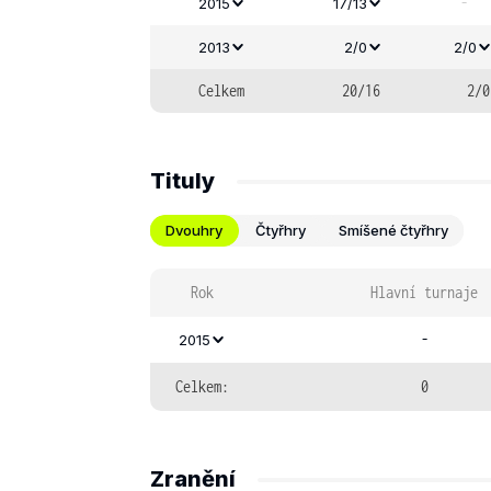
-
2015
17/13
2013
2/0
2/0
Celkem
20/16
2/0
Tituly
Dvouhry
Čtyřhry
Smíšené čtyřhry
Rok
Hlavní turnaje
-
2015
Celkem:
0
Zranění