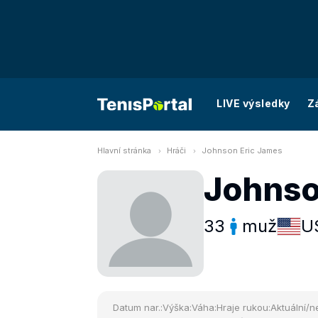
LIVE výsledky
Z
Hlavní stránka
Hráči
Johnson Eric James
Johnso
33
muž
U
Datum nar.:
Výška:
Váha:
Hraje rukou:
Aktuální/ne