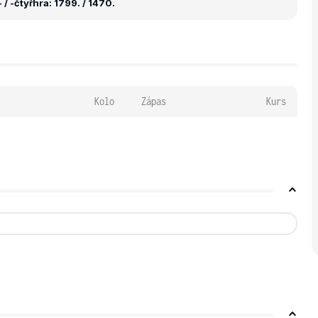
 / -
čtyřhra: 1799. / 1470.
Kolo
Zápas
Kurs