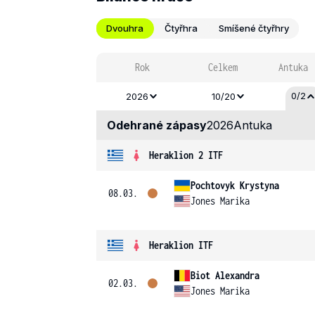
Dvouhra
Čtyřhra
Smíšené čtyřhry
Rok
Celkem
Antuka
0/2
2026
10/20
Odehrané zápasy
2026
Antuka
Heraklion 2 ITF
Pochtovyk Krystyna
08.03.
Jones Marika
Heraklion ITF
Biot Alexandra
02.03.
Jones Marika