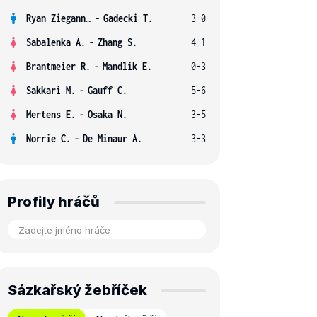
Ryan Ziegann S.
-
Gadecki T.
3-0
Sabalenka A.
-
Zhang S.
4-1
Brantmeier R.
-
Mandlik E.
0-3
Sakkari M.
-
Gauff C.
5-6
Mertens E.
-
Osaka N.
3-5
Norrie C.
-
De Minaur A.
3-3
Profily hráčů
Sázkařský žebříček