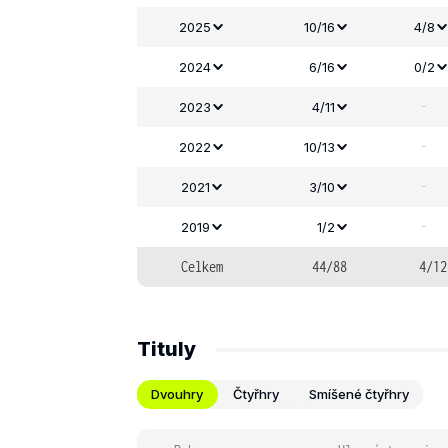
2025
10/16
4/8
2024
6/16
0/2
-
2023
4/11
-
2022
10/13
-
2021
3/10
-
2019
1/2
Celkem
44/88
4/12
Tituly
Dvouhry
Čtyřhry
Smíšené čtyřhry