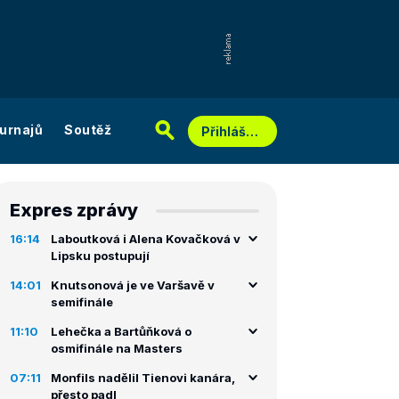
urnajů
Soutěž
Přihlášení
Expres zprávy
16:14
Laboutková i Alena Kovačková v
Lipsku postupují
14:01
Knutsonová je ve Varšavě v
semifinále
11:10
Lehečka a Bartůňková o
osmifinále na Masters
07:11
Monfils nadělil Tienovi kanára,
přesto padl