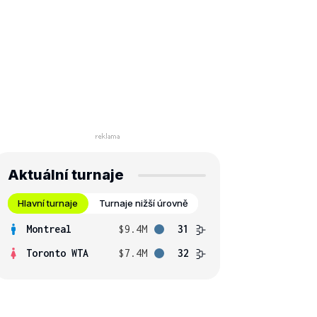
Aktuální turnaje
Hlavní turnaje
Turnaje nižší úrovně
Montreal
$9.4M
31
Toronto WTA
$7.4M
32