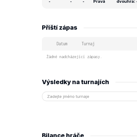
-
-
-
Pravá
dvouhra: -
Příští zápas
Datum
Turnaj
Žádné nadcházející zápasy.
Výsledky na turnajích
Bilance hráče