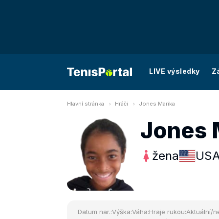
LIVE výsledky
Z
Hlavní stránka
Hráči
Jones Marika
Jones 
žena
US
Datum nar.:
Výška:
Váha:
Hraje rukou:
Aktuální/ne