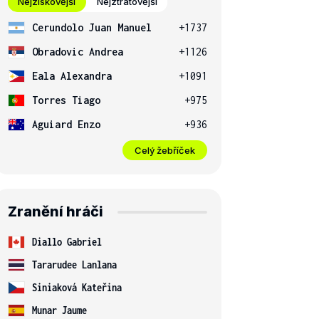
Nejziskovější
Nejztrátovější
Cerundolo Juan Manuel
+1737
Obradovic Andrea
+1126
Eala Alexandra
+1091
Torres Tiago
+975
Aguiard Enzo
+936
Celý žebříček
Zranění hráči
Diallo Gabriel
Tararudee Lanlana
Siniaková Kateřina
Munar Jaume