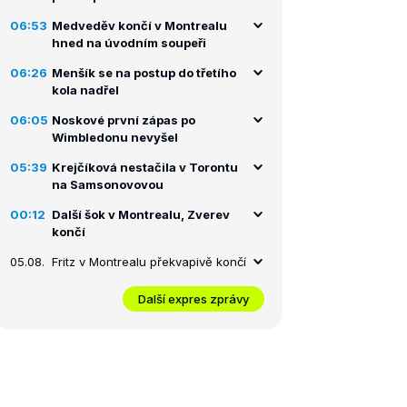
06:53
Medveděv končí v Montrealu
hned na úvodním soupeři
06:26
Menšík se na postup do třetího
kola nadřel
06:05
Noskové první zápas po
Wimbledonu nevyšel
05:39
Krejčíková nestačila v Torontu
na Samsonovovou
00:12
Další šok v Montrealu, Zverev
končí
05.08.
Fritz v Montrealu překvapivě končí
Další expres zprávy