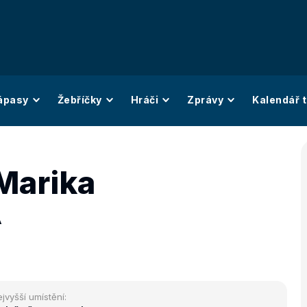
ápasy
Žebříčky
Hráči
Zprávy
Kalendář t
Marika
A
jvyšší umístění: