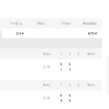
Tvrdý p.
Hala
Tráva
Nezadáno
-
-
2/3
8/15
Kolo
1
2
3
Kurs
6
6
Q-1K
1
3
Kolo
1
2
3
Kurs
6
6
Q-2K
4
4