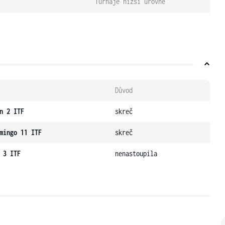
Turnaje nižší úrovně
Důvod
n 2 ITF
skreč
mingo 11 ITF
skreč
 3 ITF
nenastoupila