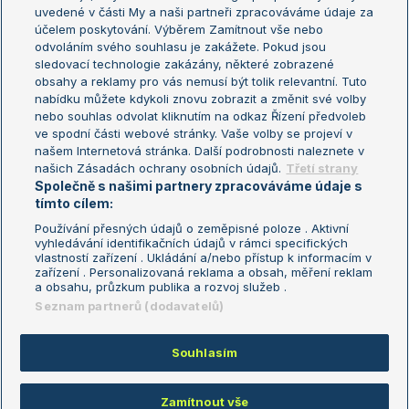
uvedené v části My a naši partneři zpracováváme údaje za
US Open
účelem poskytování. Výběrem Zamítnout vše nebo
odvoláním svého souhlasu je zakážete. Pokud jsou
Turnaj mistrů
sledovací technologie zakázány, některé zobrazené
Turnaj mistryň
obsahy a reklamy pro vás nemusí být tolik relevantní. Tuto
Aktualní trendy
nabídku můžete kdykoli znovu zobrazit a změnit své volby
nebo souhlas odvolat kliknutím na odkaz Řízení předvoleb
ve spodní části webové stránky. Vaše volby se projeví v
Fotbalové přestupy
našem Internetová stránka. Další podrobnosti naleznete v
Livesport Daily
našich Zásadách ochrany osobních údajů.
Třetí strany
Společně s našimi partnery zpracováváme údaje s
LS Prague Open
tímto cílem:
Používání přesných údajů o zeměpisné poloze . Aktivní
vyhledávání identifikačních údajů v rámci specifických
vlastností zařízení . Ukládání a/nebo přístup k informacím v
Podmínky užití
Nastavení soukromí
zařízení . Personalizovaná reklama a obsah, měření reklam
GDPR a žurnalistika
Reklama
a obsahu, průzkum publika a rozvoj služeb .
Informace o zpracování osobních
Kontakt
Seznam partnerů (dodavatelů)
údajů
Tiráž
Souhlasím
Copyright © 2008-2026 TenisPortal.cz. Využíváme zpravodajství ČTK.
Zamítnout vše