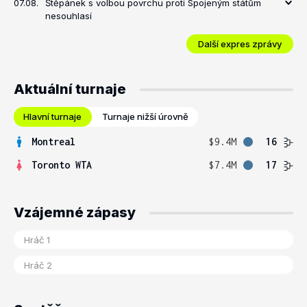
07.08.
Štěpánek s volbou povrchu proti Spojeným státům
nesouhlasí
Další expres zprávy
Aktuální turnaje
Hlavní turnaje
Turnaje nižší úrovně
Montreal
$9.4M
16
Toronto WTA
$7.4M
17
Vzájemné zápasy