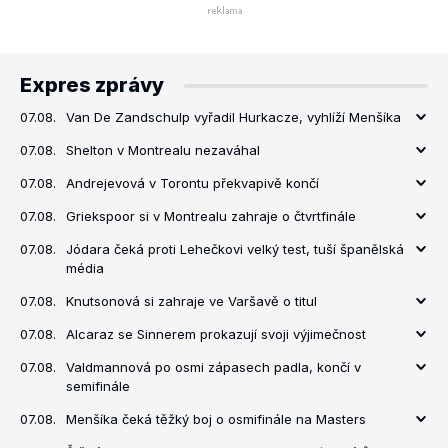
Expres zprávy
07.08.
Van De Zandschulp vyřadil Hurkacze, vyhlíží Menšíka
07.08.
Shelton v Montrealu nezaváhal
07.08.
Andrejevová v Torontu překvapivě končí
07.08.
Griekspoor si v Montrealu zahraje o čtvrtfinále
07.08.
Jódara čeká proti Lehečkovi velký test, tuší španělská
média
07.08.
Knutsonová si zahraje ve Varšavě o titul
07.08.
Alcaraz se Sinnerem prokazují svoji výjimečnost
07.08.
Valdmannová po osmi zápasech padla, končí v
semifinále
07.08.
Menšíka čeká těžký boj o osmifinále na Masters