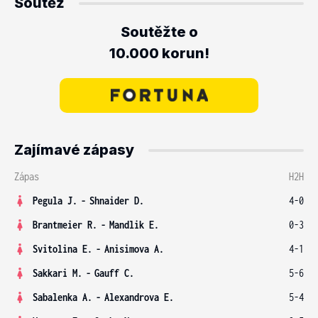
Soutěž
Soutěžte o
10.000 korun!
Zajímavé zápasy
Zápas
H2H
Pegula J.
-
Shnaider D.
4-0
Brantmeier R.
-
Mandlik E.
0-3
Svitolina E.
-
Anisimova A.
4-1
Sakkari M.
-
Gauff C.
5-6
Sabalenka A.
-
Alexandrova E.
5-4