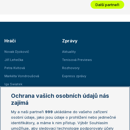
Další partneři
Hráči
Zprávy
Novak Djokovič
Aktuality
Jiří Lehečka
Tenisová Previews
Petra Kvitová
Rozhovory
Markéta Vondroušová
Express zprávy
Iga Swiatek
Marie Bouzková
Ochrana vašich osobních údajů nás
Žebříčky
Kalendář turnajů
zajímá
My a naši partneři
999
ukládáme do vašeho zařízení
Žebříček ATP (muži)
Australian Open
osobní údaje, jako jsou údaje o prohlížení nebo jedinečné
Žebříček WTA (ženy)
French Open
identifikátory, a máme k nim přístup. Výběr Souhlasím
umožňuje, aby sledovací technologie podporovaly účely
Sázkařský žebříček
Wimbledon