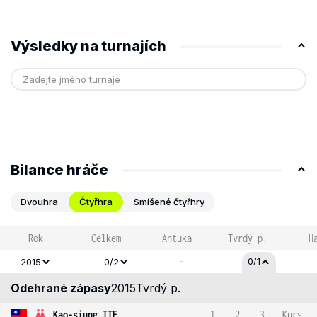
Výsledky na turnajích
Bilance hráče
Dvouhra
Čtyřhra
Smíšené čtyřhry
Rok
Celkem
Antuka
Tvrdý p.
H
-
0/1
2015
0/2
Odehrané zápasy
2015
Tvrdý p.
Kao-siung ITF
1
2
3
Kurs