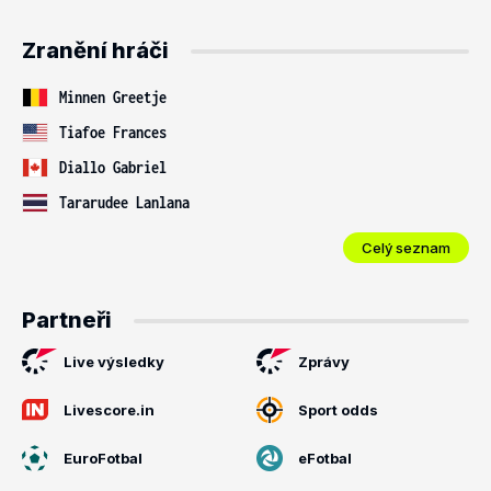
Zranění hráči
Minnen Greetje
Tiafoe Frances
Diallo Gabriel
Tararudee Lanlana
Celý seznam
Partneři
Live výsledky
Zprávy
Livescore.in
Sport odds
EuroFotbal
eFotbal