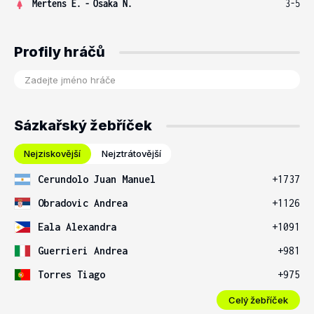
Mertens E.
-
Osaka N.
3-5
Profily hráčů
Sázkařský žebříček
Nejziskovější
Nejztrátovější
Cerundolo Juan Manuel
+1737
Obradovic Andrea
+1126
Eala Alexandra
+1091
Guerrieri Andrea
+981
Torres Tiago
+975
Celý žebříček