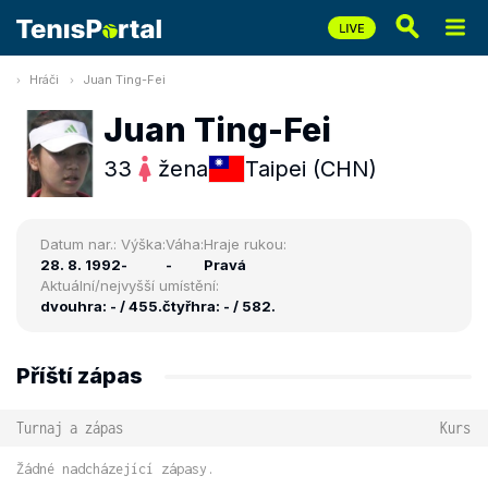
Hráči
Juan Ting-Fei
Juan Ting-Fei
33
žena
Taipei (CHN)
Datum nar.:
Výška:
Váha:
Hraje rukou:
28. 8. 1992
-
-
Pravá
Aktuální/nejvyšší umístění:
dvouhra: - / 455.
čtyřhra: - / 582.
Příští zápas
Turnaj a zápas
Kurs
Žádné nadcházející zápasy.