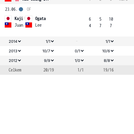
23.06.
OF
Kaji
/
Ogata
6
5
10
Juan
/
Lee
4
7
7
-
2014
1/1
1/1
2013
10/7
0/1
10/6
2012
9/9
1/0
8/8
Celkem
20/19
1/1
19/16