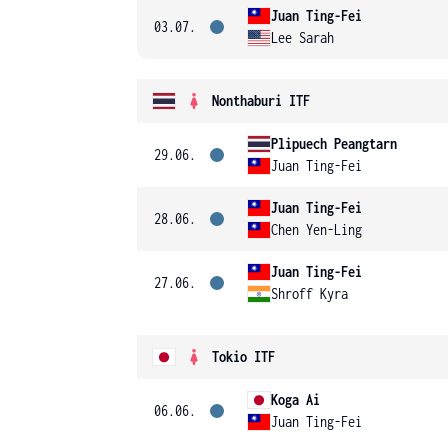
Juan Ting-Fei
03.07.
Lee Sarah
Nonthaburi ITF
Plipuech Peangtarn
29.06.
Juan Ting-Fei
Juan Ting-Fei
28.06.
Chen Yen-Ling
Juan Ting-Fei
27.06.
Shroff Kyra
Tokio ITF
Koga Ai
06.06.
Juan Ting-Fei