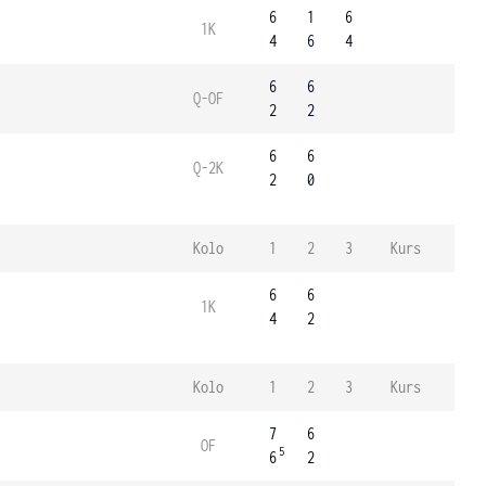
6
1
6
1K
4
6
4
6
6
Q-OF
2
2
6
6
Q-2K
2
0
Kolo
1
2
3
Kurs
6
6
1K
4
2
Kolo
1
2
3
Kurs
7
6
OF
5
6
2