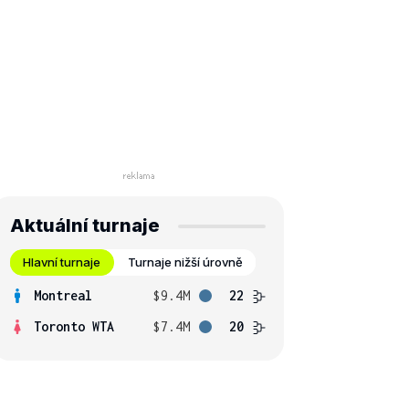
Aktuální turnaje
Hlavní turnaje
Turnaje nižší úrovně
Montreal
$9.4M
22
Toronto WTA
$7.4M
20