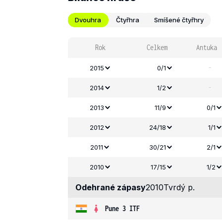
Dvouhra
Čtyřhra
Smíšené čtyřhry
Rok
Celkem
Antuka
-
2015
0/1
-
2014
1/2
2013
11/9
0/1
2012
24/18
1/1
2011
30/21
2/1
2010
17/15
1/2
Odehrané zápasy
2010
Tvrdý p.
Pune 3 ITF