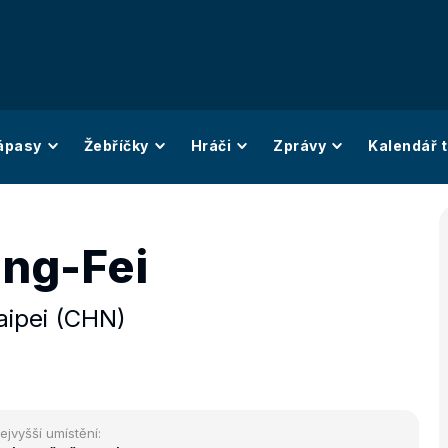
ápasy
Žebříčky
Hráči
Zprávy
Kalendář t
ing-Fei
aipei (CHN)
ejvyšší umístění: