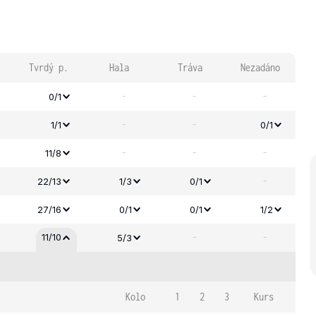
Tvrdý p.
Hala
Tráva
Nezadáno
-
-
-
0/1
-
-
1/1
0/1
-
-
-
11/8
-
22/13
1/3
0/1
27/16
0/1
0/1
1/2
-
-
11/10
5/3
Kolo
1
2
3
Kurs