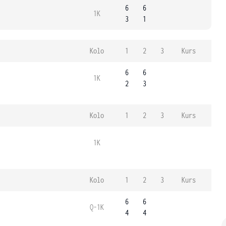
6
6
1K
3
1
Kolo
1
2
3
Kurs
6
6
1K
2
3
Kolo
1
2
3
Kurs
1K
Kolo
1
2
3
Kurs
6
6
Q-1K
4
4