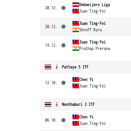
Dekmeijere Liga
20.12.
Juan Ting-Fei
Juan Ting-Fei
20.12.
Shroff Kyra
Juan Ting-Fei
19.12.
Prathap Prerana
Pattaya 5 ITF
Chen Yi
12.10.
Juan Ting-Fei
Nonthaburi 3 ITF
Chen Yi
06.10.
Juan Ting-Fei