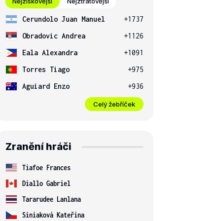
Nejziskovější
Nejztrátovější
Cerundolo Juan Manuel
+1737
Obradovic Andrea
+1126
Eala Alexandra
+1091
Torres Tiago
+975
Aguiard Enzo
+936
Celý žebříček
Zranění hráči
Tiafoe Frances
Diallo Gabriel
Tararudee Lanlana
Siniaková Kateřina