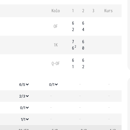
Kolo
1
2
3
Kurs
6
6
OF
2
4
7
6
1K
2
6
0
6
6
Q-OF
1
2
-
-
6/5
0/1
-
-
-
2/3
-
-
-
0/1
-
-
-
1/1