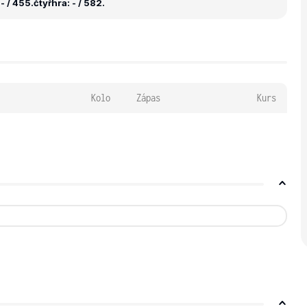
- / 455.
čtyřhra: - / 582.
Kolo
Zápas
Kurs