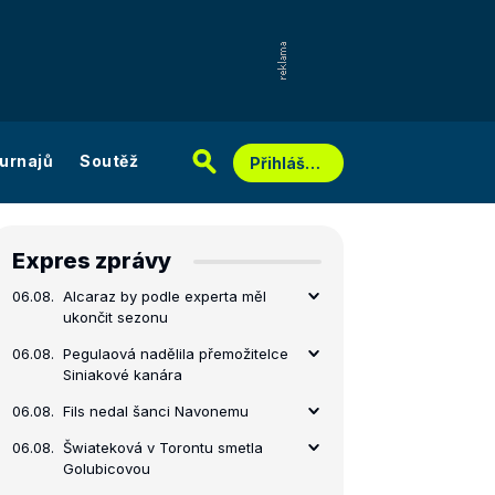
urnajů
Soutěž
Přihlášení
Expres zprávy
06.08.
Alcaraz by podle experta měl
ukončit sezonu
06.08.
Pegulaová nadělila přemožitelce
Siniakové kanára
06.08.
Fils nedal šanci Navonemu
06.08.
Šwiateková v Torontu smetla
Golubicovou