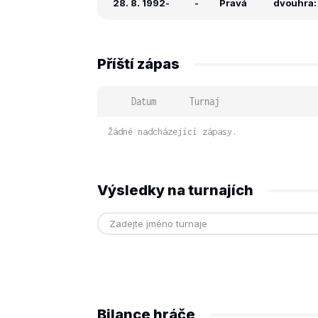
28. 8. 1992
-
-
Pravá
dvouhra: 
Příští zápas
Datum
Turnaj
Žádné nadcházející zápasy.
Výsledky na turnajích
Bilance hráče