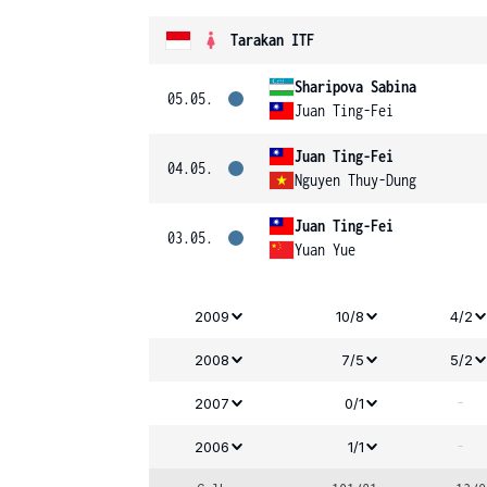
Tarakan ITF
Sharipova Sabina
05.05.
Juan Ting-Fei
Juan Ting-Fei
04.05.
Nguyen Thuy-Dung
Juan Ting-Fei
03.05.
Yuan Yue
2009
10/8
4/2
2008
7/5
5/2
-
2007
0/1
-
2006
1/1