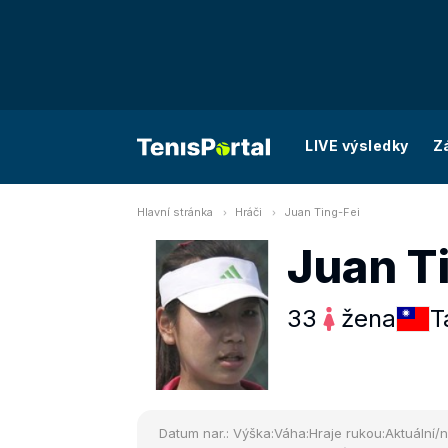
LIVE výsledky
Z
Hlavní stránka
Hráči
Juan Ting-Fei
Juan T
33
žena
T
Datum nar.:
Výška:
Váha:
Hraje rukou:
Aktuální/n