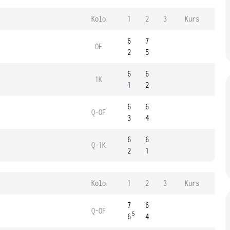
Kolo
1
2
3
Kurs
6
7
OF
2
5
6
6
1K
1
2
6
6
Q-OF
3
4
6
6
Q-1K
2
1
Kolo
1
2
3
Kurs
7
6
Q-OF
5
6
4