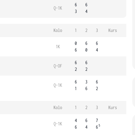
6
6
Q-1K
3
4
Kolo
1
2
3
Kurs
0
6
6
1K
6
0
4
6
6
Q-OF
2
2
6
3
6
Q-1K
1
6
2
Kolo
1
2
3
Kurs
4
6
7
Q-1K
5
6
4
6