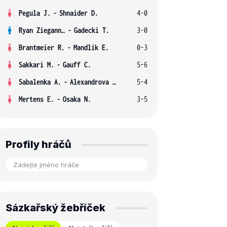
Pegula J.
-
Shnaider D.
4-0
Ryan Ziegann S.
-
Gadecki T.
3-0
Brantmeier R.
-
Mandlik E.
0-3
Sakkari M.
-
Gauff C.
5-6
Sabalenka A.
-
Alexandrova E.
5-4
Mertens E.
-
Osaka N.
3-5
Profily hráčů
Sázkařský žebříček