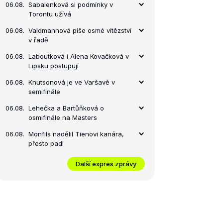
06.08.
Sabalenková si podmínky v
Torontu užívá
06.08.
Valdmannová píše osmé vítězství
v řadě
06.08.
Laboutková i Alena Kovačková v
Lipsku postupují
06.08.
Knutsonová je ve Varšavě v
semifinále
06.08.
Lehečka a Bartůňková o
osmifinále na Masters
06.08.
Monfils nadělil Tienovi kanára,
přesto padl
Další expres zprávy