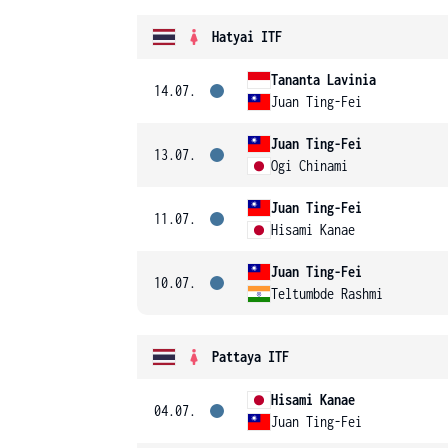
Hatyai ITF
Tananta Lavinia
14.07.
Juan Ting-Fei
Juan Ting-Fei
13.07.
Ogi Chinami
Juan Ting-Fei
11.07.
Hisami Kanae
Juan Ting-Fei
10.07.
Teltumbde Rashmi
Pattaya ITF
Hisami Kanae
04.07.
Juan Ting-Fei