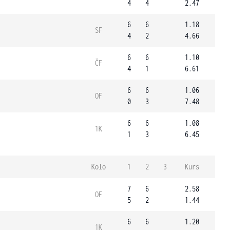
4
4
2.47
6
6
1.18
SF
4
2
4.66
6
6
1.10
ČF
4
1
6.61
6
6
1.06
OF
0
3
7.48
6
6
1.08
1K
1
3
6.45
Kolo
1
2
3
Kurs
7
6
2.58
OF
5
2
1.44
6
6
1.20
1K