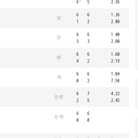
1
6
5
2.26
6
6
1.36
SF
1
2
2.80
6
6
1.40
ČF
3
3
2.80
6
6
1.60
OF
4
2
2.19
6
6
1.04
1K
0
2
7.58
6
7
4.22
Q-OF
2
5
2.45
6
6
Q-1K
0
0