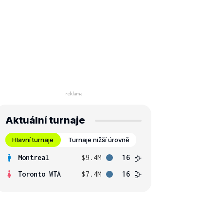
Aktuální turnaje
Hlavní turnaje
Turnaje nižší úrovně
Montreal
$9.4M
16
Toronto WTA
$7.4M
16