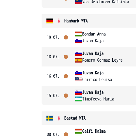
Von Deichmann Kathinka
Hamburk WTA
Bondar Anna
19.07.
Juvan Kaja
Juvan Kaja
18.07.
Romero Gormaz Leyre
Juvan Kaja
16.07.
Chirico Louisa
Juvan Kaja
15.07.
Timofeeva Maria
Bastad WTA
Galfi Dalma
08.07.