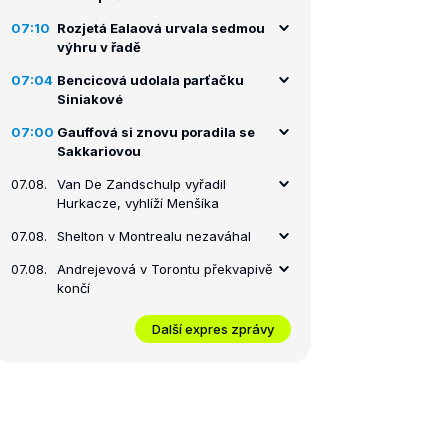
07:10
Rozjetá Ealaová urvala sedmou
výhru v řadě
07:04
Bencicová udolala parťačku
Siniakové
07:00
Gauffová si znovu poradila se
Sakkariovou
07.08.
Van De Zandschulp vyřadil
Hurkacze, vyhlíží Menšíka
07.08.
Shelton v Montrealu nezaváhal
07.08.
Andrejevová v Torontu překvapivě
končí
Další expres zprávy