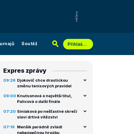
urnajů
Soutěž
Přihlášení
Expres zprávy
09:26
Djokovič chce drastickou
změnu tenisových pravidel
09:00
Knutsonová o největší titul,
Palicová o další finále
07:20
Siniaková po nešťastné skreči
slaví drtivé vítězství
07:16
Menšík parádně zvládl
nebezpečnou hrozbu