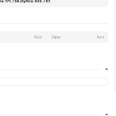
a: 171. / 58.
čtyřhra: 633. / 97.
Kolo
Zápas
Kurs