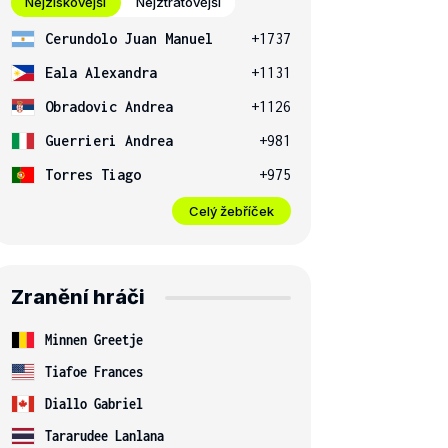
Nejziskovější
Nejztrátovější
Cerundolo Juan Manuel
+1737
Eala Alexandra
+1131
Obradovic Andrea
+1126
Guerrieri Andrea
+981
Torres Tiago
+975
Celý žebříček
Zranění hráči
Minnen Greetje
Tiafoe Frances
Diallo Gabriel
Tararudee Lanlana