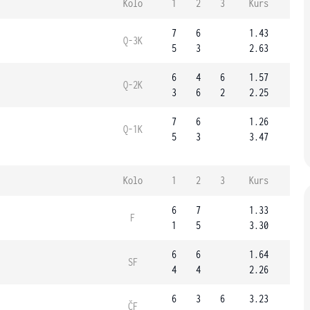
Kolo
1
2
3
Kurs
7
6
1.43
Q-3K
5
3
2.63
6
4
6
1.57
Q-2K
3
6
2
2.25
7
6
1.26
Q-1K
5
3
3.47
Kolo
1
2
3
Kurs
6
7
1.33
F
1
5
3.30
6
6
1.64
SF
4
4
2.26
6
3
6
3.23
ČF