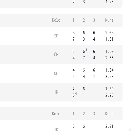
2
3
4.23
Kolo
1
2
3
Kurs
5
6
6
2.05
SF
7
3
4
1.81
5
6
6
6
1.50
ČF
4
7
4
2.56
4
6
6
1.34
OF
6
4
1
3.28
7
6
1.39
1K
4
6
1
2.96
Kolo
1
2
3
Kurs
6
6
2.21
1K