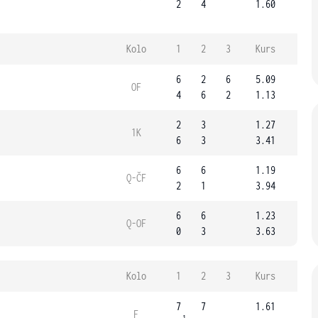
2
4
1.60
Kolo
1
2
3
Kurs
6
2
6
5.09
OF
4
6
2
1.13
2
3
1.27
1K
6
3
3.41
6
6
1.19
Q-ČF
2
1
3.94
6
6
1.23
Q-OF
0
3
3.63
Kolo
1
2
3
Kurs
7
7
1.61
F