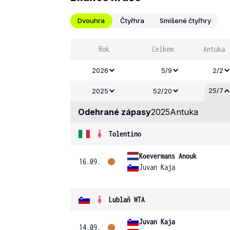
Dvouhra
Čtyřhra
Smíšené čtyřhry
Rok
Celkem
Antuka
2026
5/9
2/2
25/7
2025
52/20
Odehrané zápasy
2025
Antuka
Tolentino
Koevermans Anouk
16.09.
Juvan Kaja
Lublaň WTA
Juvan Kaja
14.09.