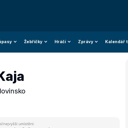
ápasy
Žebříčky
Hráči
Zprávy
Kalendář t
Kaja
lovinsko
í/nejvyšší umístění: