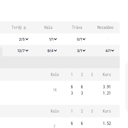
Tvrdý p.
Hala
Tráva
Nezadáno
-
2/5
1/1
0/1
12/7
8/4
3/1
4/1
Kolo
1
2
3
Kurs
6
6
3.91
1K
3
3
1.21
Kolo
1
2
3
Kurs
6
6
1.52
F