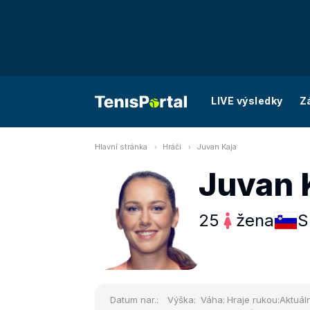
LIVE výsledky
Z
Hlavní stránka
Hráči
Juvan Kaja
Juvan 
25
žena
S
Datum nar.:
Výška:
Váha:
Hraje rukou:
Aktuáln