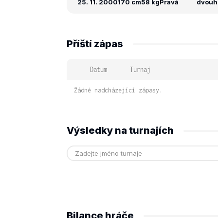
25. 11. 2000
170 cm
58 kg
Pravá
dvouhr
Příští zápas
Datum
Turnaj
Žádné nadcházející zápasy.
Výsledky na turnajích
Bilance hráče