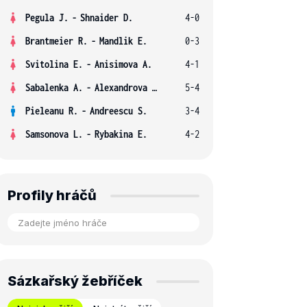
Pegula J.
-
Shnaider D.
4-0
Brantmeier R.
-
Mandlik E.
0-3
Svitolina E.
-
Anisimova A.
4-1
Sabalenka A.
-
Alexandrova E.
5-4
Pieleanu R.
-
Andreescu S.
3-4
Samsonova L.
-
Rybakina E.
4-2
Profily hráčů
Sázkařský žebříček