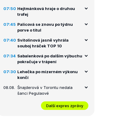
07:50
Hejtmánková hraje o druhou
trofej
07:45
Palicová se znovu po týdnu
porve o titul
07:40
Svitolinová jasně vyhrála
souboj hráček TOP 10
07:34
Sabalenková po dalším výbuchu
pokračuje v trápení
07:30
Lehečka po mizerném výkonu
končí
08.08.
Šnajderová v Torontu nedala
šanci Pegulaové
Další expres zprávy