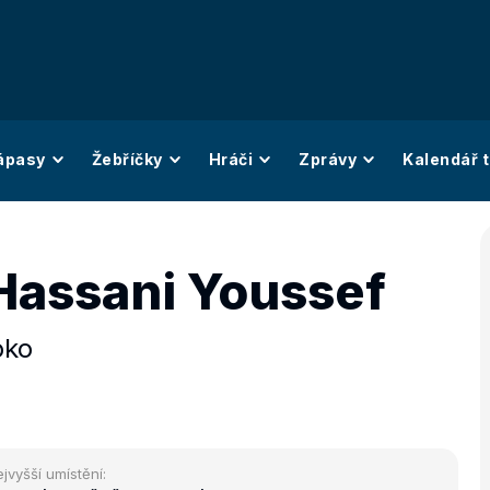
ápasy
Žebříčky
Hráči
Zprávy
Kalendář t
 Hassani Youssef
oko
jvyšší umístění: