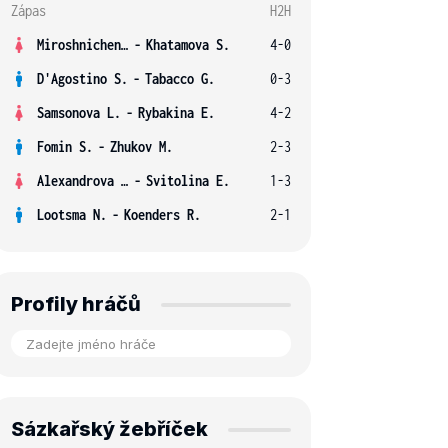
Zápas
H2H
Miroshnichenko V.
-
Khatamova S.
4-0
D'Agostino S.
-
Tabacco G.
0-3
Samsonova L.
-
Rybakina E.
4-2
Fomin S.
-
Zhukov M.
2-3
Alexandrova E.
-
Svitolina E.
1-3
Lootsma N.
-
Koenders R.
2-1
Profily hráčů
Sázkařský žebříček