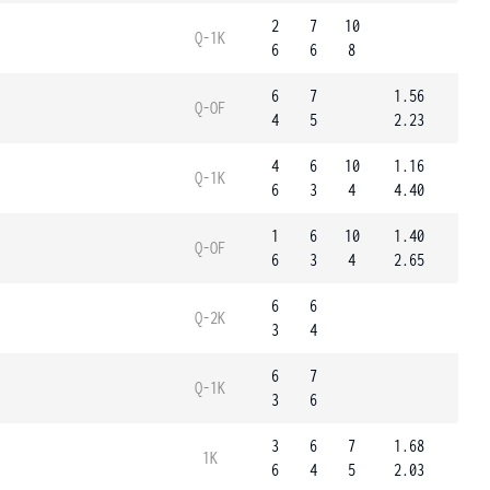
2
7
10
Q-1K
6
6
8
6
7
1.56
Q-OF
4
5
2.23
4
6
10
1.16
Q-1K
6
3
4
4.40
1
6
10
1.40
Q-OF
6
3
4
2.65
6
6
Q-2K
3
4
6
7
Q-1K
3
6
3
6
7
1.68
1K
6
4
5
2.03