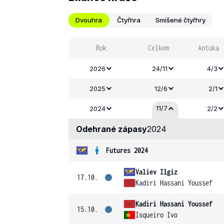
Dvouhra
Čtyřhra
Smíšené čtyřhry
Rok
Celkem
Antuka
2026
24/11
4/3
2025
12/6
2/1
11/7
2024
2/2
Odehrané zápasy
2024
Futures 2024
Valiev Ilgiz
17.10.
Kadiri Hassani Youssef
Kadiri Hassani Youssef
15.10.
Isqueiro Ivo