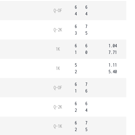
6
6
Q-OF
4
4
6
7
Q-2K
3
5
6
6
1.04
1K
1
0
7.71
5
1.11
1K
2
5.40
6
7
Q-OF
1
6
6
6
Q-2K
2
4
6
7
Q-1K
2
5