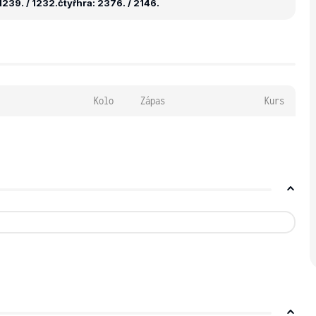
1239. / 1232.
čtyřhra: 2376. / 2146.
Kolo
Zápas
Kurs