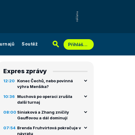
urnajů
Soutěž
Přihlášení
Expres zprávy
12:20
Konec Čechů, nebo povinná
výhra Menšíka?
10:36
Muchová po operaci zrušila
další turnaj
08:00
Siniaková a Zhang zničily
Gauffovou a dál dominují
07:54
Brenda Fruhvirtová pokračuje v
návratu