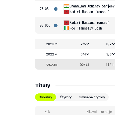
Shanmugam Abhinav Sanjeev
27.05.
Kadiri Hassani Youssef
Kadiri Hassani Youssef
26.05.
Roe Flannelly Josh
2023
2/5
0/2
2022
6/4
3/3
Celkem
55/33
11/11
Tituly
Dvouhry
Čtyřhry
Smíšené čtyřhry
Rok
Hlavní turnaje