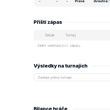
-
-
-
Pravá
dvouhra: 
Příští zápas
Datum
Turnaj
Žádné nadcházející zápasy.
Výsledky na turnajích
Bilance hráče