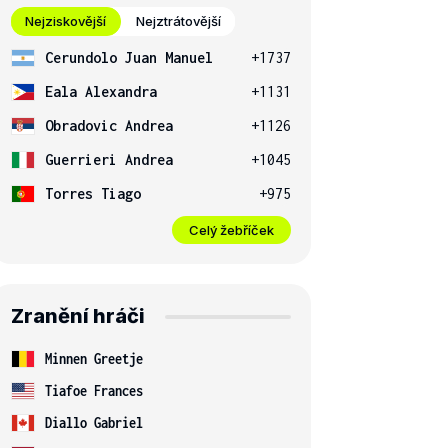
Nejziskovější
Nejztrátovější
Cerundolo Juan Manuel
+1737
Eala Alexandra
+1131
Obradovic Andrea
+1126
Guerrieri Andrea
+1045
Torres Tiago
+975
Celý žebříček
Zranění hráči
Minnen Greetje
Tiafoe Frances
Diallo Gabriel