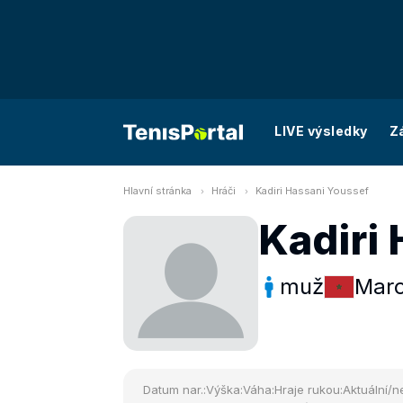
LIVE výsledky
Z
Hlavní stránka
Hráči
Kadiri Hassani Youssef
Kadiri
muž
Mar
Datum nar.:
Výška:
Váha:
Hraje rukou:
Aktuální/ne