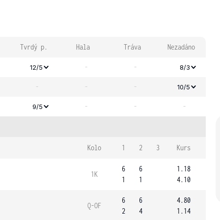
Tvrdý p.
Hala
Tráva
Nezadáno
-
-
12/5
8/3
-
-
-
10/5
-
-
-
9/5
Kolo
1
2
3
Kurs
6
6
1.18
1K
1
1
4.10
6
6
4.80
Q-OF
2
4
1.14