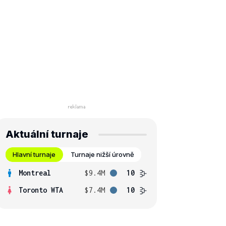
Aktuální turnaje
Hlavní turnaje
Turnaje nižší úrovně
Montreal
$9.4M
10
Toronto WTA
$7.4M
10