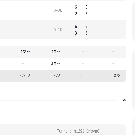
6
6
Q-2K
2
3
6
6
Q-1K
3
3
-
-
1/2
1/1
-
-
-
3/1
22/12
4/2
-
18/8
Turnaje nižší úrovně