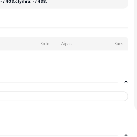
- / 403.
čtyřhra: - / 438.
Kolo
Zápas
Kurs