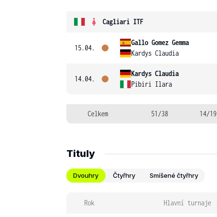
Cagliari ITF
Gallo Gomez Gemma
15.04.
Kardys Claudia
Kardys Claudia
14.04.
Pibiri Ilara
Celkem
51/38
14/19
Tituly
Dvouhry
Čtyřhry
Smíšené čtyřhry
Rok
Hlavní turnaje