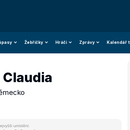
ápasy
Žebříčky
Hráči
Zprávy
Kalendář t
 Claudia
ěmecko
ejvyšší umístění: