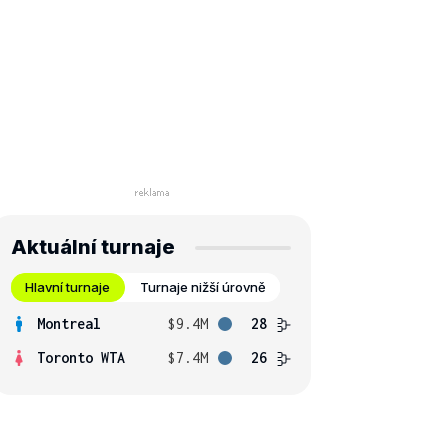
Aktuální turnaje
Hlavní turnaje
Turnaje nižší úrovně
Montreal
$9.4M
28
Toronto WTA
$7.4M
26