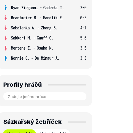
Ryan Ziegann S.
-
Gadecki T.
3-0
Brantmeier R.
-
Mandlik E.
0-3
Sabalenka A.
-
Zhang S.
4-1
Sakkari M.
-
Gauff C.
5-6
Mertens E.
-
Osaka N.
3-5
Norrie C.
-
De Minaur A.
3-3
Profily hráčů
Sázkařský žebříček