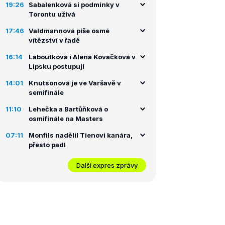
19:26
Sabalenková si podmínky v
Torontu užívá
17:46
Valdmannová píše osmé
vítězství v řadě
16:14
Laboutková i Alena Kovačková v
Lipsku postupují
14:01
Knutsonová je ve Varšavě v
semifinále
11:10
Lehečka a Bartůňková o
osmifinále na Masters
07:11
Monfils nadělil Tienovi kanára,
přesto padl
Další expres zprávy