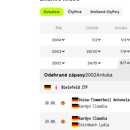
Dvouhra
Čtyřhra
Smíšené čtyřhry
Rok
Celkem
Antuka
2004
1/3
1/3
2003
26/20
7/9
6/7
2002
24/15
Odehrané zápasy
2002
Antuka
Bielefeld ITF
Voina-Timmerbeil Antonela
30.08.
Kardys Claudia
Kardys Claudia
29.08.
Steinbach Lydia