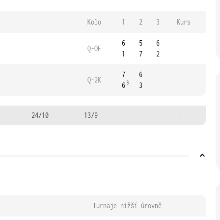
Kolo
1
2
3
Kurs
6
5
6
Q-OF
1
7
2
7
6
Q-2K
3
6
3
24/10
13/9
-
-
Turnaje nižší úrovně