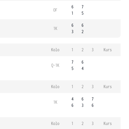
6
7
OF
1
5
6
6
1K
3
2
Kolo
1
2
3
Kurs
7
6
Q-1K
5
4
Kolo
1
2
3
Kurs
4
6
7
1K
6
3
6
Kolo
1
2
3
Kurs