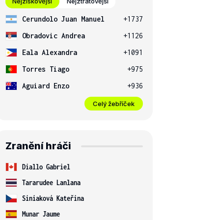
Nejziskovější
Nejztrátovější
Cerundolo Juan Manuel
+1737
Obradovic Andrea
+1126
Eala Alexandra
+1091
Torres Tiago
+975
Aguiard Enzo
+936
Celý žebříček
Zranění hráči
Diallo Gabriel
Tararudee Lanlana
Siniaková Kateřina
Munar Jaume