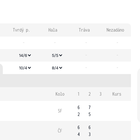
Tvrdý p.
Hala
Tráva
Nezadáno
-
-
-
-
-
-
14/6
5/5
-
-
10/4
8/4
Kolo
1
2
3
Kurs
6
7
SF
2
5
6
6
ČF
4
3