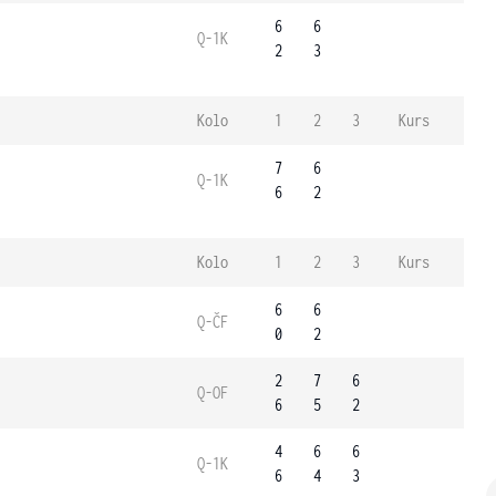
6
6
Q-1K
2
3
Kolo
1
2
3
Kurs
7
6
Q-1K
6
2
Kolo
1
2
3
Kurs
6
6
Q-ČF
0
2
2
7
6
Q-OF
6
5
2
4
6
6
Q-1K
6
4
3