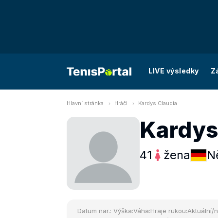
LIVE výsledky
Z
Hlavní stránka
Hráči
Kardys Claudia
Kardys
41
žena
N
Datum nar.:
Výška:
Váha:
Hraje rukou:
Aktuální/n