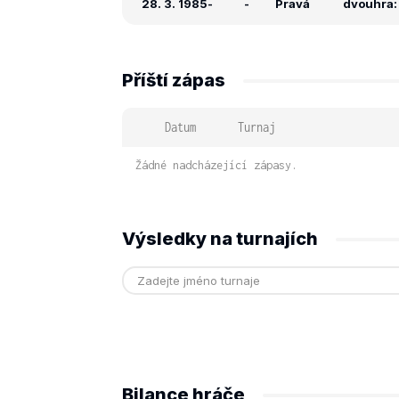
28. 3. 1985
-
-
Pravá
dvouhra: 
Příští zápas
Datum
Turnaj
Žádné nadcházející zápasy.
Výsledky na turnajích
Bilance hráče