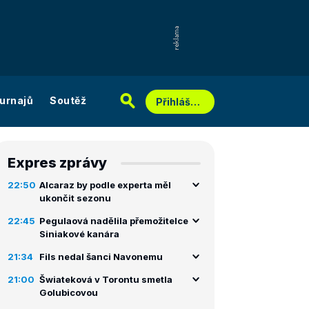
urnajů
Soutěž
Přihlášení
Expres zprávy
22:50
Alcaraz by podle experta měl
ukončit sezonu
22:45
Pegulaová nadělila přemožitelce
Siniakové kanára
21:34
Fils nedal šanci Navonemu
21:00
Šwiateková v Torontu smetla
Golubicovou