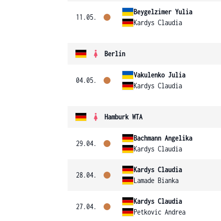
Beygelzimer Yulia
11.05.
Kardys Claudia
Berlín
Vakulenko Julia
04.05.
Kardys Claudia
Hamburk WTA
Bachmann Angelika
29.04.
Kardys Claudia
Kardys Claudia
28.04.
Lamade Bianka
Kardys Claudia
27.04.
Petkovic Andrea