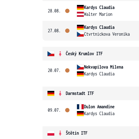
Kardys Claudia
28.08.
Walter Marion
Kardys Claudia
27.08.
Ctvrtnickova Veronika
Český Krumlov ITF
Nekvapilova Milena
20.07.
Kardys Claudia
Darmstadt ITF
Dulon Amandine
09.07.
Kardys Claudia
Štětín ITF