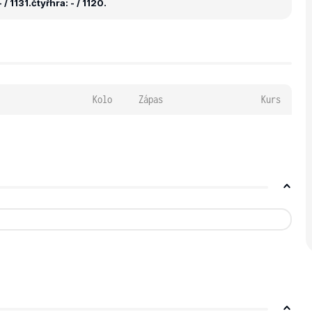
 / 1131.
čtyřhra: - / 1120.
Kolo
Zápas
Kurs