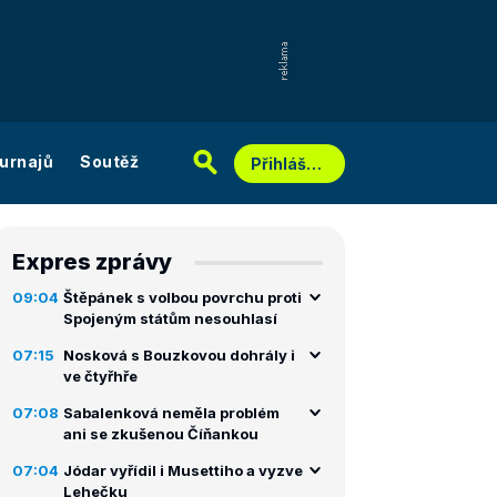
urnajů
Soutěž
Přihlášení
Expres zprávy
09:04
Štěpánek s volbou povrchu proti
Spojeným státům nesouhlasí
07:15
Nosková s Bouzkovou dohrály i
ve čtyřhře
07:08
Sabalenková neměla problém
ani se zkušenou Číňankou
07:04
Jódar vyřídil i Musettiho a vyzve
Lehečku