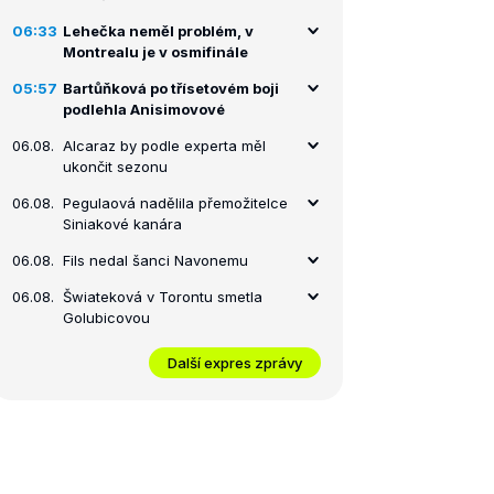
06:33
Lehečka neměl problém, v
Montrealu je v osmifinále
05:57
Bartůňková po třísetovém boji
podlehla Anisimovové
06.08.
Alcaraz by podle experta měl
ukončit sezonu
06.08.
Pegulaová nadělila přemožitelce
Siniakové kanára
06.08.
Fils nedal šanci Navonemu
06.08.
Šwiateková v Torontu smetla
Golubicovou
Další expres zprávy