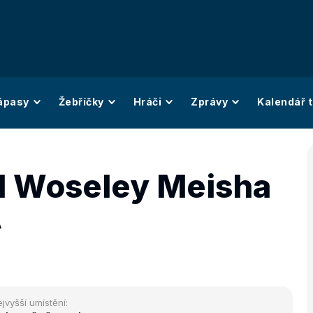
ápasy
Žebříčky
Hráči
Zprávy
Kalendář t
l Woseley Meisha
A
jvyšší umístění: