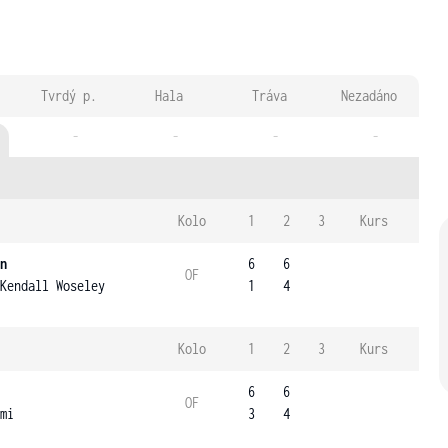
Tvrdý p.
Hala
Tráva
Nezadáno
-
-
-
-
Kolo
1
2
3
Kurs
n
6
6
OF
Kendall Woseley
1
4
Kolo
1
2
3
Kurs
6
6
OF
mi
3
4