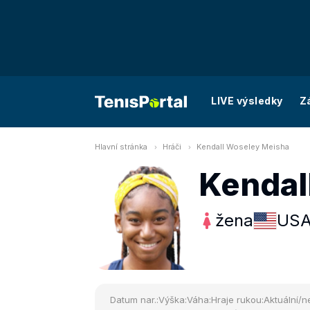
LIVE výsledky
Z
Hlavní stránka
Hráči
Kendall Woseley Meisha
Kendal
žena
US
Datum nar.:
Výška:
Váha:
Hraje rukou:
Aktuální/ne