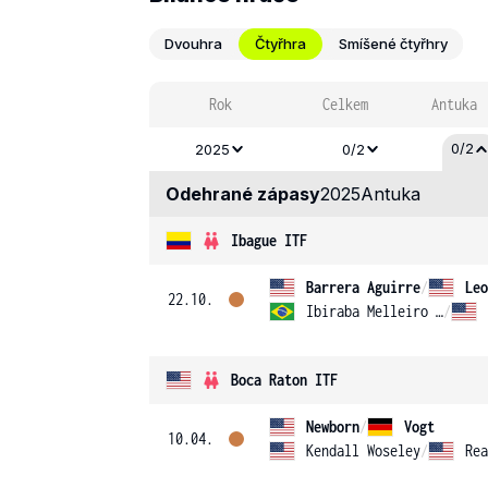
Dvouhra
Čtyřhra
Smíšené čtyřhry
Rok
Celkem
Antuka
0/2
2025
0/2
Odehrané zápasy
2025
Antuka
Ibague ITF
Barrera Aguirre
/
Leo
22.10.
Ibiraba Melleiro Junior
/
Boca Raton ITF
Newborn
/
Vogt
10.04.
Kendall Woseley
/
Rea