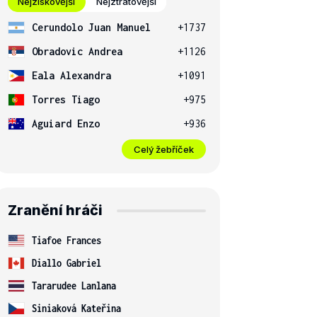
Nejziskovější
Nejztrátovější
Cerundolo Juan Manuel
+1737
Obradovic Andrea
+1126
Eala Alexandra
+1091
Torres Tiago
+975
Aguiard Enzo
+936
Celý žebříček
Zranění hráči
Tiafoe Frances
Diallo Gabriel
Tararudee Lanlana
Siniaková Kateřina