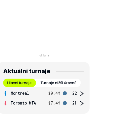
Aktuální turnaje
Hlavní turnaje
Turnaje nižší úrovně
Montreal
$9.4M
22
Toronto WTA
$7.4M
21