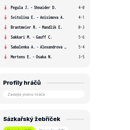
Pegula J.
-
Shnaider D.
4-0
Svitolina E.
-
Anisimova A.
4-1
Brantmeier R.
-
Mandlik E.
0-3
Sakkari M.
-
Gauff C.
5-6
Sabalenka A.
-
Alexandrova E.
5-4
Mertens E.
-
Osaka N.
3-5
Profily hráčů
Sázkařský žebříček