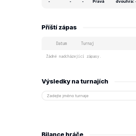
-
-
-
Pravá
dvouhra: -
Příští zápas
Datum
Turnaj
Žádné nadcházející zápasy.
Výsledky na turnajích
Bilance hráče