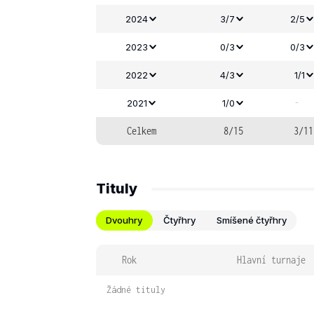
2024
3/7
2/5
2023
0/3
0/3
2022
4/3
1/1
-
2021
1/0
Celkem
8/15
3/11
Tituly
Dvouhry
Čtyřhry
Smíšené čtyřhry
Rok
Hlavní turnaje
Žádné tituly