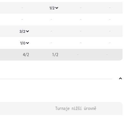
-
-
-
1/2
-
-
-
-
-
-
-
3/2
-
-
-
1/0
4/2
1/2
-
-
Turnaje nižší úrovně