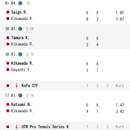
01.04.
1K
Saigo R.
6
6
1.05
Kikawada R.
0
2
7.07
30.03.
Q-OF
Tamura K.
6
6
Kikawada R.
2
4
30.03.
Q-1K
Kikawada R.
6
6
Hayashi E.
3
1
Kofu ITF
1
2
3
Kurs
17.03.
Q-1K
Katsumi N.
6
6
1.47
Kikawada R.
4
1
2.42
UTR Pro Tennis Series 8
1
2
3
Kurs