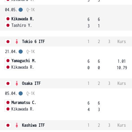
04.05.
Q-1K
Kikawada R.
6
6
Tashiro Y.
3
1
Tokio 6 ITF
1
2
3
Kurs
21.04.
Q-1K
Yamaguchi M.
6
6
1.01
Kikawada R.
0
0
10.79
Osaka ITF
1
2
3
Kurs
05.04.
Q-1K
Muramatsu C.
6
6
Kikawada R.
4
3
Kashiwa ITF
1
2
3
Kurs