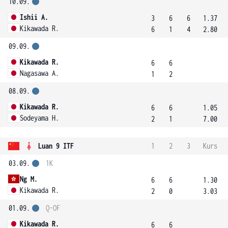
10.09.
Ishii A.
3
6
6
1.37
Kikawada R.
6
1
4
2.80
09.09.
Kikawada R.
6
6
Nagasawa A.
1
2
08.09.
Kikawada R.
6
6
1.05
Sodeyama H.
2
1
7.00
Luan 9 ITF
1
2
3
Kurs
03.09.
1K
Ng M.
6
6
1.30
Kikawada R.
2
0
3.03
01.09.
Q-OF
Kikawada R.
6
6