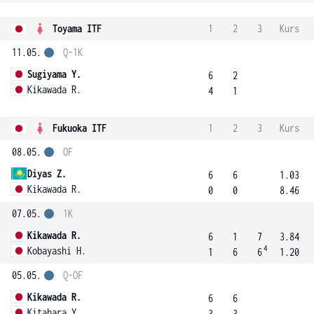
Toyama ITF
1
2
3
Kurs
11.05.
Q-1K
Sugiyama Y.
6
2
Kikawada R.
4
1
Fukuoka ITF
1
2
3
Kurs
08.05.
OF
Diyas Z.
6
6
1.03
Kikawada R.
0
0
8.46
07.05.
1K
Kikawada R.
6
1
7
3.84
4
Kobayashi H.
1
6
6
1.20
05.05.
Q-OF
Kikawada R.
6
6
Kitahara Y.
3
3