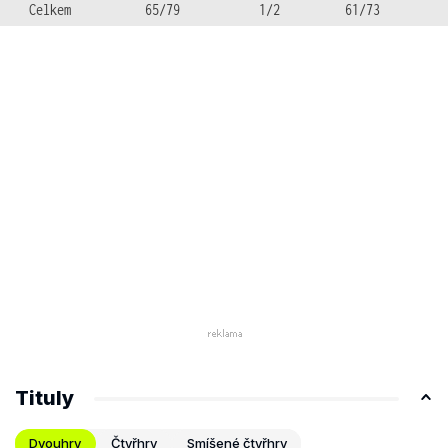
Celkem
65/79
1/2
61/73
Tituly
Dvouhry
Čtyřhry
Smíšené čtyřhry