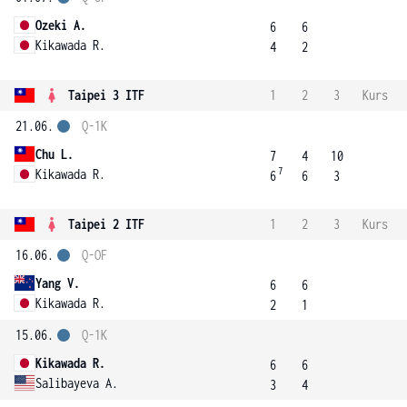
Ozeki A.
6
6
Kikawada R.
4
2
Taipei 3 ITF
1
2
3
Kurs
21.06.
Q-1K
Chu L.
7
4
10
7
Kikawada R.
6
6
3
Taipei 2 ITF
1
2
3
Kurs
16.06.
Q-OF
Yang V.
6
6
Kikawada R.
2
1
15.06.
Q-1K
Kikawada R.
6
6
Salibayeva A.
3
4