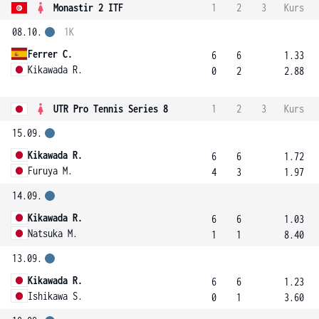
Monastir 2 ITF
1
2
3
Kurs
08.10.
1K
Ferrer C.
6
6
1.33
Kikawada R.
0
2
2.88
UTR Pro Tennis Series 8
1
2
3
Kurs
15.09.
Kikawada R.
6
6
1.72
Furuya M.
4
3
1.97
14.09.
Kikawada R.
6
6
1.03
Natsuka M.
1
1
8.40
13.09.
Kikawada R.
6
6
1.23
Ishikawa S.
0
1
3.60