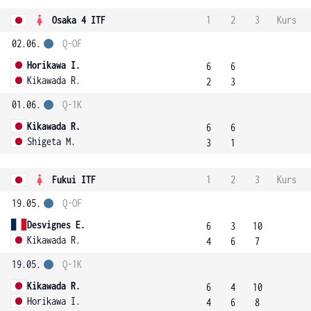
Osaka 4 ITF
1
2
3
Kurs
02.06.
Q-OF
Horikawa I.
6
6
Kikawada R.
2
3
01.06.
Q-1K
Kikawada R.
6
6
Shigeta M.
3
1
Fukui ITF
1
2
3
Kurs
19.05.
Q-OF
Desvignes E.
6
3
10
Kikawada R.
4
6
7
19.05.
Q-1K
Kikawada R.
6
4
10
Horikawa I.
4
6
8