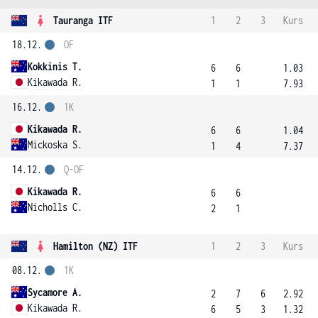
Tauranga ITF
1
2
3
Kurs
18.12.
OF
Kokkinis T.
6
6
1.03
Kikawada R.
1
1
7.93
16.12.
1K
Kikawada R.
6
6
1.04
Mickoska S.
1
4
7.37
14.12.
Q-OF
Kikawada R.
6
6
Nicholls C.
2
1
Hamilton (NZ) ITF
1
2
3
Kurs
08.12.
1K
Sycamore A.
2
7
6
2.92
Kikawada R.
6
5
3
1.32