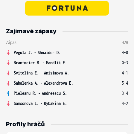
Zajímavé zápasy
Zápas
H2H
Pegula J.
-
Shnaider D.
4-0
Brantmeier R.
-
Mandlik E.
0-3
Svitolina E.
-
Anisimova A.
4-1
Sabalenka A.
-
Alexandrova E.
5-4
Pieleanu R.
-
Andreescu S.
3-4
Samsonova L.
-
Rybakina E.
4-2
Profily hráčů