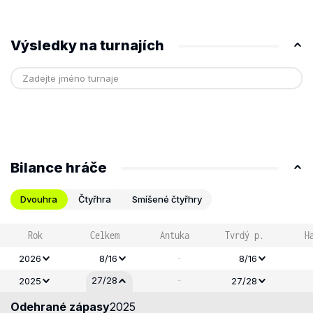
Výsledky na turnajích
Bilance hráče
Dvouhra
Čtyřhra
Smíšené čtyřhry
Rok
Celkem
Antuka
Tvrdý p.
H
-
2026
8/16
8/16
-
27/28
2025
27/28
Odehrané zápasy
2025