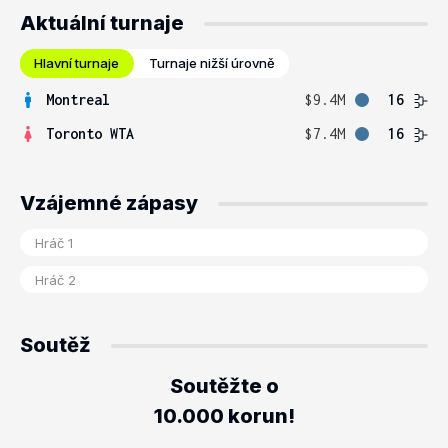
Aktuální turnaje
Hlavní turnaje
Turnaje nižší úrovně
Montreal
$9.4M
16
Toronto WTA
$7.4M
16
Vzájemné zápasy
Soutěž
Soutěžte o
10.000 korun!