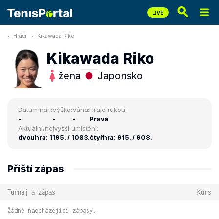
Hráči
Kikawada Riko
Kikawada Riko
žena
Japonsko
Datum nar.:
Výška:
Váha:
Hraje rukou:
-
-
-
Pravá
Aktuální/nejvyšší umístění:
dvouhra: 1195. / 1083.
čtyřhra: 915. / 908.
Příští zápas
Turnaj a zápas
Kurs
Žádné nadcházející zápasy.