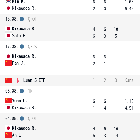
Kim D.
6
6
1.06
Kikawada R.
2
0
6.45
18.08.
Q-OF
Kikawada R.
4
6
10
Sato H.
6
3
5
17.08.
Q-2K
Kikawada R.
6
6
Pan J.
2
1
Luan 5 ITF
1
2
3
Kurs
06.08.
1K
Yuan C.
6
6
1.15
Kikawada R.
1
4
4.51
04.08.
Q-OF
Kikawada R.
4
6
16
An L.
6
3
14