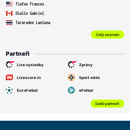
Tiafoe Frances
Diallo Gabriel
Tararudee Lanlana
Celý seznam
Partneři
Live výsledky
Zprávy
Livescore.in
Sport odds
EuroFotbal
eFotbal
Další partneři