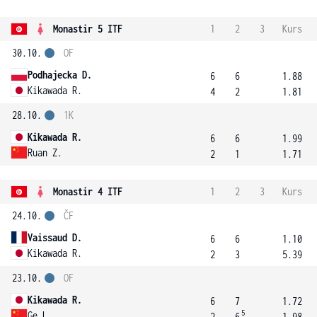
Monastir 5 ITF
1
2
3
Kurs
30.10.
OF
Podhajecka D.
6
6
1.88
Kikawada R.
4
2
1.81
28.10.
1K
Kikawada R.
6
6
1.99
Ruan Z.
2
1
1.71
Monastir 4 ITF
1
2
3
Kurs
24.10.
ČF
Vaissaud D.
6
6
1.10
Kikawada R.
2
3
5.39
23.10.
OF
Kikawada R.
6
7
1.72
5
Ge L.
2
6
1.98