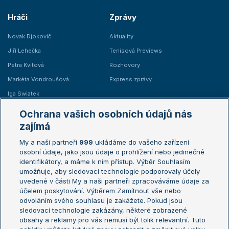
Hráči
Zprávy
Novak Djokovič
Aktuality
Jiří Lehečka
Tenisová Previews
Petra Kvitová
Rozhovory
Markéta Vondroušová
Express zprávy
Iga Swiatek
Marie Bouzková
Ochrana vašich osobních údajů nás
Žebříčky
Kalendář turnajů
zajímá
My a naši partneři
999
ukládáme do vašeho zařízení
Žebříček ATP (muži)
Australian Open
osobní údaje, jako jsou údaje o prohlížení nebo jedinečné
Žebříček WTA (ženy)
French Open
identifikátory, a máme k nim přístup. Výběr Souhlasím
umožňuje, aby sledovací technologie podporovaly účely
Sázkařský žebříček
Wimbledon
uvedené v části My a naši partneři zpracováváme údaje za
US Open
účelem poskytování. Výběrem Zamítnout vše nebo
odvoláním svého souhlasu je zakážete. Pokud jsou
Turnaj mistrů
sledovací technologie zakázány, některé zobrazené
Turnaj mistryň
obsahy a reklamy pro vás nemusí být tolik relevantní. Tuto