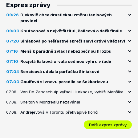
Expres zprávy
09:26
Djokovič chce drastickou změnu tenisových
pravidel
09:00
Knutsonová o největší titul, Palicová o další finále
07:20
Siniaková po nešťastné skreči slaví drtivé vítězství
07:16
Menšík parádně zvládl nebezpečnou hrozbu
07:10
Rozjetá Ealaová urvala sedmou výhru v řadě
07:04
Bencicová udolala parťačku Siniakové
07:00
Gauffová si znovu poradila se Sakkariovou
07.08.
Van De Zandschulp vyřadil Hurkacze, vyhlíží Menšíka
07.08.
Shelton v Montrealu nezaváhal
07.08.
Andrejevová v Torontu překvapivě končí
Další expres zprávy