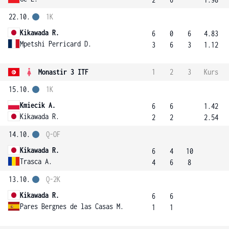
22.10.
1K
Kikawada R.
6
0
6
4.83
Mpetshi Perricard D.
3
6
3
1.12
Monastir 3 ITF
1
2
3
Kurs
15.10.
1K
Kmiecik A.
6
6
1.42
Kikawada R.
2
2
2.54
14.10.
Q-OF
Kikawada R.
6
4
10
Trasca A.
4
6
8
13.10.
Q-2K
Kikawada R.
6
6
Pares Bergnes de las Casas M.
1
1