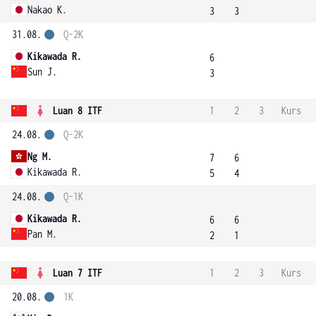
Nakao K.
3
3
31.08.
Q-2K
Kikawada R.
6
Sun J.
3
Luan 8 ITF
1
2
3
Kurs
24.08.
Q-2K
Ng M.
7
6
Kikawada R.
5
4
24.08.
Q-1K
Kikawada R.
6
6
Pan M.
2
1
Luan 7 ITF
1
2
3
Kurs
20.08.
1K