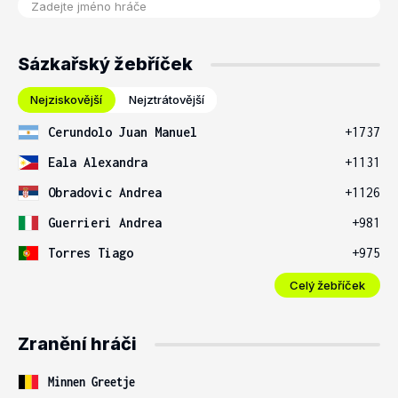
Sázkařský žebříček
Nejziskovější
Nejztrátovější
Cerundolo Juan Manuel
+1737
Eala Alexandra
+1131
Obradovic Andrea
+1126
Guerrieri Andrea
+981
Torres Tiago
+975
Celý žebříček
Zranění hráči
Minnen Greetje