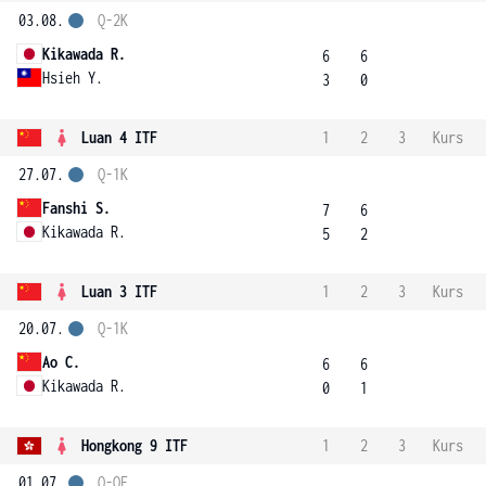
03.08.
Q-2K
Kikawada R.
6
6
Hsieh Y.
3
0
Luan 4 ITF
1
2
3
Kurs
27.07.
Q-1K
Fanshi S.
7
6
Kikawada R.
5
2
Luan 3 ITF
1
2
3
Kurs
20.07.
Q-1K
Ao C.
6
6
Kikawada R.
0
1
Hongkong 9 ITF
1
2
3
Kurs
01.07.
Q-OF