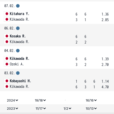
07.02.
Kitahara Y.
6
6
1.36
Kikawada R.
3
1
2.85
06.02.
Kosaka R.
6
6
Kikawada R.
2
2
04.02.
Kikawada R.
6
6
1.39
Ozeki A.
3
2
2.70
03.02.
Kobayashi H.
1
6
6
1.14
Kikawada R.
6
3
1
4.70
-
2024
19/18
16/16
2023
11/17
1/2
10/13