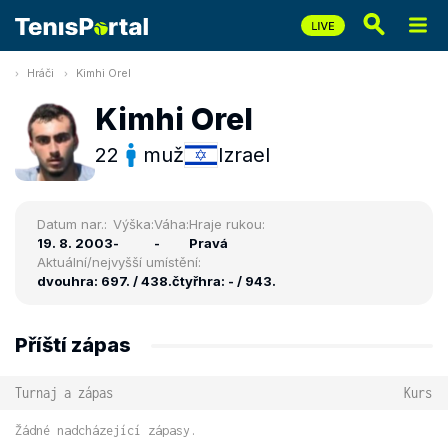
Hráči
Kimhi Orel
Kimhi Orel
22
muž
Izrael
Datum nar.:
Výška:
Váha:
Hraje rukou:
19. 8. 2003
-
-
Pravá
Aktuální/nejvyšší umístění:
dvouhra: 697. / 438.
čtyřhra: - / 943.
Příští zápas
Turnaj a zápas
Kurs
Žádné nadcházející zápasy.