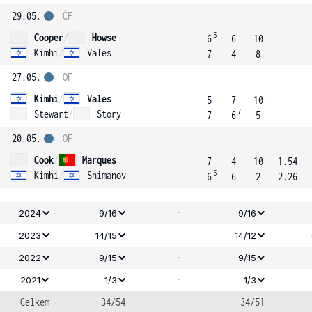
29.05.
ČF
5
Cooper
/
Howse
6
6
10
Kimhi
/
Vales
7
4
8
27.05.
OF
Kimhi
/
Vales
5
7
10
7
Stewart
/
Story
7
6
5
20.05.
OF
Cook
/
Marques
7
4
10
1.54
5
Kimhi
/
Shimanov
6
6
2
2.26
-
2024
9/16
9/16
-
2023
14/15
14/12
-
2022
9/15
9/15
-
2021
1/3
1/3
Celkem
34/54
-
34/51