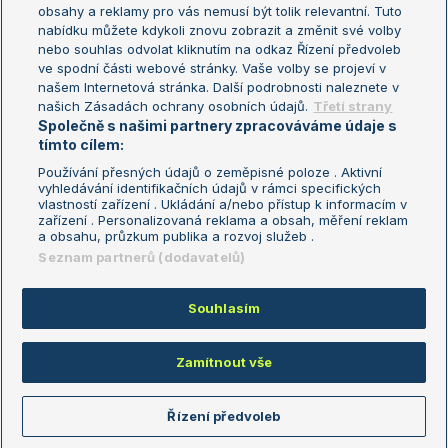
Turnaj mistryň
obsahy a reklamy pro vás nemusí být tolik relevantní. Tuto
Aktualní trendy
nabídku můžete kdykoli znovu zobrazit a změnit své volby
nebo souhlas odvolat kliknutím na odkaz Řízení předvoleb
ve spodní části webové stránky. Vaše volby se projeví v
Fotbalové přestupy
našem Internetová stránka. Další podrobnosti naleznete v
Livesport Daily
našich Zásadách ochrany osobních údajů.
Třetí strany
Společně s našimi partnery zpracováváme údaje s
LS Prague Open
tímto cílem:
Používání přesných údajů o zeměpisné poloze . Aktivní
vyhledávání identifikačních údajů v rámci specifických
vlastností zařízení . Ukládání a/nebo přístup k informacím v
Podmínky užití
Nastavení soukromí
zařízení . Personalizovaná reklama a obsah, měření reklam
GDPR a žurnalistika
Reklama
a obsahu, průzkum publika a rozvoj služeb .
Informace o zpracování osobních
Kontakt
Seznam partnerů (dodavatelů)
údajů
Tiráž
Souhlasím
Copyright © 2008-2026 TenisPortal.cz. Využíváme zpravodajství ČTK.
Zamítnout vše
Řízení předvoleb