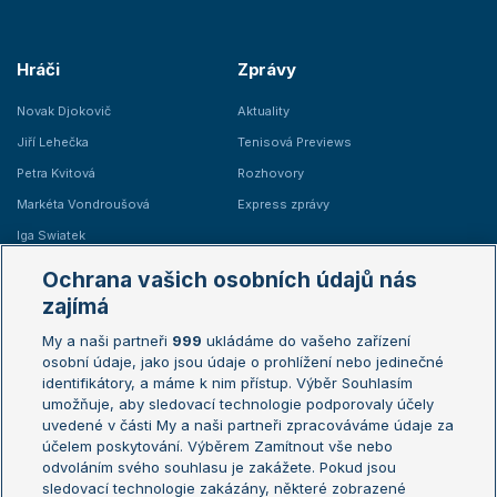
Hráči
Zprávy
Novak Djokovič
Aktuality
Jiří Lehečka
Tenisová Previews
Petra Kvitová
Rozhovory
Markéta Vondroušová
Express zprávy
Iga Swiatek
Marie Bouzková
Ochrana vašich osobních údajů nás
Žebříčky
Kalendář turnajů
zajímá
My a naši partneři
999
ukládáme do vašeho zařízení
Žebříček ATP (muži)
Australian Open
osobní údaje, jako jsou údaje o prohlížení nebo jedinečné
Žebříček WTA (ženy)
French Open
identifikátory, a máme k nim přístup. Výběr Souhlasím
umožňuje, aby sledovací technologie podporovaly účely
Sázkařský žebříček
Wimbledon
uvedené v části My a naši partneři zpracováváme údaje za
US Open
účelem poskytování. Výběrem Zamítnout vše nebo
odvoláním svého souhlasu je zakážete. Pokud jsou
Turnaj mistrů
sledovací technologie zakázány, některé zobrazené