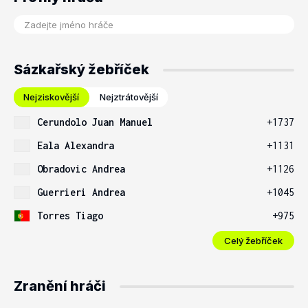
Sázkařský žebříček
Nejziskovější
Nejztrátovější
Cerundolo Juan Manuel
+1737
Eala Alexandra
+1131
Obradovic Andrea
+1126
Guerrieri Andrea
+1045
Torres Tiago
+975
Celý žebříček
Zranění hráči