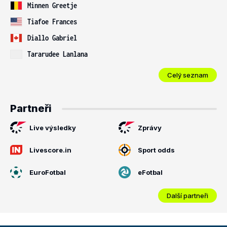
Minnen Greetje
Tiafoe Frances
Diallo Gabriel
Tararudee Lanlana
Celý seznam
Partneři
Live výsledky
Zprávy
Livescore.in
Sport odds
EuroFotbal
eFotbal
Další partneři