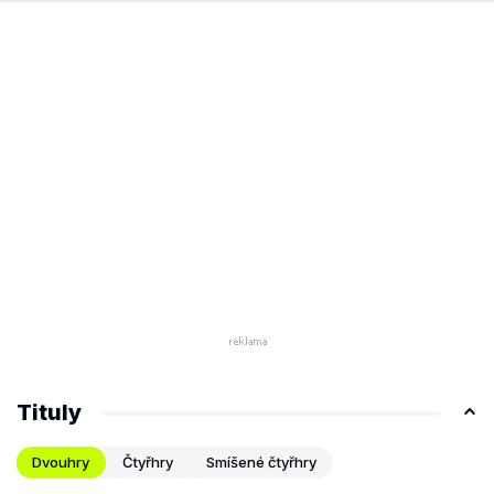
Tituly
Dvouhry
Čtyřhry
Smíšené čtyřhry