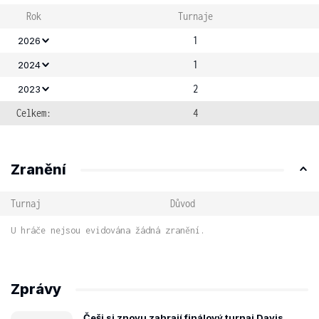
Rok
Turnaje
1
2026
1
2024
2
2023
Celkem:
4
Zranění
Turnaj
Důvod
U hráče nejsou evidována žádná zranění.
Zprávy
Češi si znovu zahrají finálový turnaj Davis