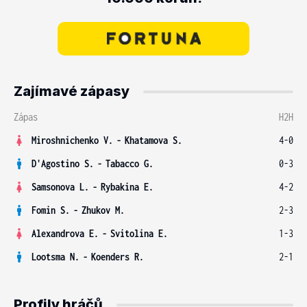
Zajímavé zápasy
Zápas
H2H
Miroshnichenko V.
-
Khatamova S.
4-0
D'Agostino S.
-
Tabacco G.
0-3
Samsonova L.
-
Rybakina E.
4-2
Fomin S.
-
Zhukov M.
2-3
Alexandrova E.
-
Svitolina E.
1-3
Lootsma N.
-
Koenders R.
2-1
Profily hráčů