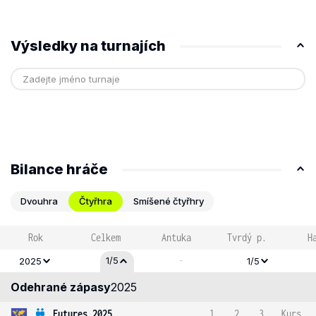
Výsledky na turnajích
Bilance hráče
Dvouhra
Čtyřhra
Smíšené čtyřhry
Rok
Celkem
Antuka
Tvrdý p.
H
-
1/5
2025
1/5
Odehrané zápasy
2025
Futures 2025
1
2
3
Kurs