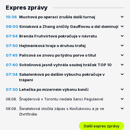
Expres zprávy
10:36
Muchová po operaci zrušila další turnaj
08:00
Siniaková a Zhang zničily Gauffovou a dál dominují
07:54
Brenda Fruhvirtová pokračuje v návratu
07:50
Hejtmánková hraje o druhou trofej
07:45
Palicová se znovu po týdnu porve o titul
07:40
Svitolinová jasně vyhrála souboj hráček TOP 10
07:34
Sabalenková po dalším výbuchu pokračuje v
trápení
07:30
Lehečka po mizerném výkonu končí
08.08.
Šnajderová v Torontu nedala šanci Pegulaové
08.08.
Šwiateková otočila zápas s Kosťukovou a je ve
čtvrtfinále
Další expres zprávy