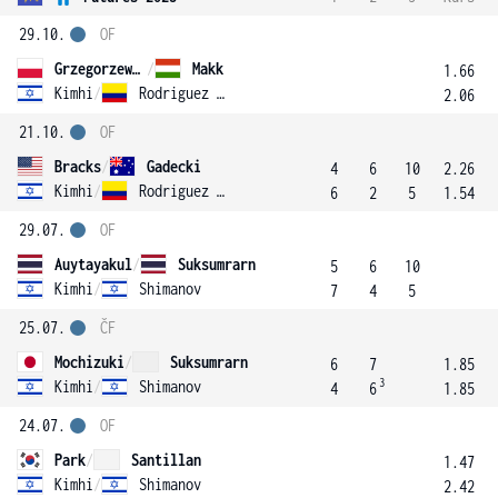
29.10.
OF
Grzegorzewski
/
Makk
1.66
Kimhi
/
Rodriguez Rodriguez
2.06
21.10.
OF
Bracks
/
Gadecki
4
6
10
2.26
Kimhi
/
Rodriguez Rodriguez
6
2
5
1.54
29.07.
OF
Auytayakul
/
Suksumrarn
5
6
10
Kimhi
/
Shimanov
7
4
5
25.07.
ČF
Mochizuki
/
Suksumrarn
6
7
1.85
3
Kimhi
/
Shimanov
4
6
1.85
24.07.
OF
Park
/
Santillan
1.47
Kimhi
/
Shimanov
2.42