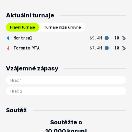
Aktuální turnaje
Hlavní turnaje
Turnaje nižší úrovně
Montreal
$9.4M
10
Toronto WTA
$7.4M
10
Vzájemné zápasy
Soutěž
Soutěžte o
10.000 korun!