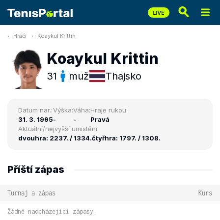
Hráči
Koaykul Krittin
Koaykul Krittin
31
muž
Thajsko
Datum nar.:
Výška:
Váha:
Hraje rukou:
31. 3. 1995
-
-
Pravá
Aktuální/nejvyšší umístění:
dvouhra: 2237. / 1334.
čtyřhra: 1797. / 1308.
Příští zápas
Turnaj a zápas
Kurs
Žádné nadcházející zápasy.