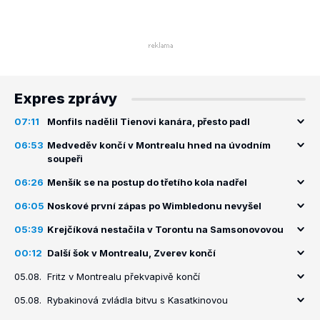
Expres zprávy
07:11
Monfils nadělil Tienovi kanára, přesto padl
06:53
Medveděv končí v Montrealu hned na úvodním
soupeři
06:26
Menšík se na postup do třetího kola nadřel
06:05
Noskové první zápas po Wimbledonu nevyšel
05:39
Krejčíková nestačila v Torontu na Samsonovovou
00:12
Další šok v Montrealu, Zverev končí
05.08.
Fritz v Montrealu překvapivě končí
05.08.
Rybakinová zvládla bitvu s Kasatkinovou