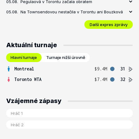
05.08.
Pegulaová v Torontu začala obratem
05.08.
Na Townsendovou nestačila v Torontu ani Bouzková
Další expres zprávy
Aktuální turnaje
Hlavní turnaje
Turnaje nižší úrovně
Montreal
$9.4M
31
Toronto WTA
$7.4M
32
Vzájemné zápasy