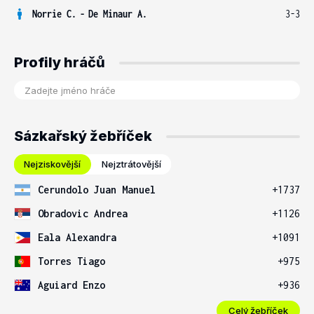
Norrie C.
-
De Minaur A.
3-3
Profily hráčů
Sázkařský žebříček
Nejziskovější
Nejztrátovější
Cerundolo Juan Manuel
+1737
Obradovic Andrea
+1126
Eala Alexandra
+1091
Torres Tiago
+975
Aguiard Enzo
+936
Celý žebříček