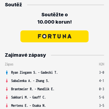
Soutěž
Soutěžte o
10.000 korun!
Zajímavé zápasy
Zápas
H2H
Ryan Ziegann S.
-
Gadecki T.
3-0
Sabalenka A.
-
Zhang S.
4-1
Brantmeier R.
-
Mandlik E.
0-3
Sakkari M.
-
Gauff C.
5-6
Mertens E.
-
Osaka N.
3-5