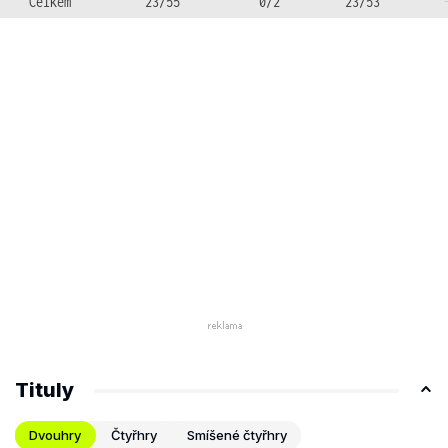
Celkem
23/55
0/2
23/53
Tituly
Dvouhry
Čtyřhry
Smíšené čtyřhry