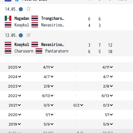
14.05.
ČF
Magadan
/
Trongcharoenchaikul
6
6
Koaykul
/
Navasirisomboon
4
3
12.05.
OF
Koaykul
/
Navasirisomboon
3
7
12
Charusorn
/
Pantaratorn
6
5
10
-
2025
4/11
4/11
-
2024
4/7
4/7
-
2023
2/8
2/8
-
2022
6/13
6/13
2021
0/5
0/2
0/3
-
2020
1/1
1/1
-
2019
5/9
5/9