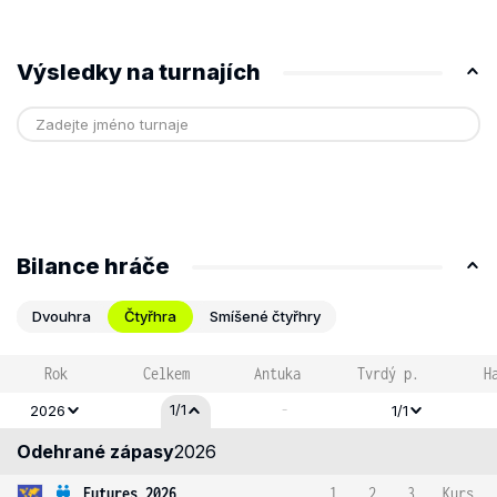
Výsledky na turnajích
Bilance hráče
Dvouhra
Čtyřhra
Smíšené čtyřhry
Rok
Celkem
Antuka
Tvrdý p.
H
-
1/1
2026
1/1
Odehrané zápasy
2026
Futures 2026
1
2
3
Kurs