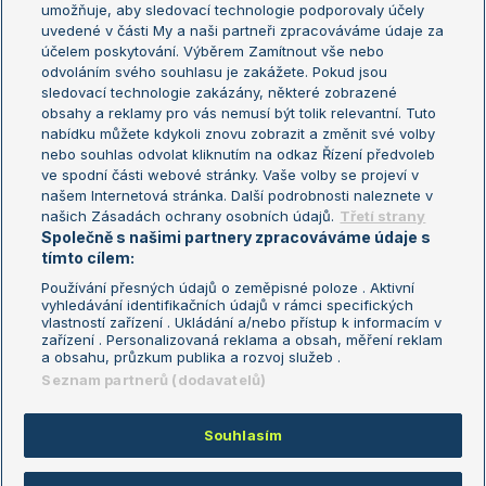
umožňuje, aby sledovací technologie podporovaly účely
Sázkařský žebříček
Wimbledon
uvedené v části My a naši partneři zpracováváme údaje za
US Open
účelem poskytování. Výběrem Zamítnout vše nebo
odvoláním svého souhlasu je zakážete. Pokud jsou
Turnaj mistrů
sledovací technologie zakázány, některé zobrazené
Turnaj mistryň
obsahy a reklamy pro vás nemusí být tolik relevantní. Tuto
Aktualní trendy
nabídku můžete kdykoli znovu zobrazit a změnit své volby
nebo souhlas odvolat kliknutím na odkaz Řízení předvoleb
ve spodní části webové stránky. Vaše volby se projeví v
Fotbalové přestupy
našem Internetová stránka. Další podrobnosti naleznete v
Livesport Daily
našich Zásadách ochrany osobních údajů.
Třetí strany
Společně s našimi partnery zpracováváme údaje s
LS Prague Open
tímto cílem:
Používání přesných údajů o zeměpisné poloze . Aktivní
vyhledávání identifikačních údajů v rámci specifických
vlastností zařízení . Ukládání a/nebo přístup k informacím v
Podmínky užití
Nastavení soukromí
zařízení . Personalizovaná reklama a obsah, měření reklam
GDPR a žurnalistika
Reklama
a obsahu, průzkum publika a rozvoj služeb .
Informace o zpracování osobních
Kontakt
Seznam partnerů (dodavatelů)
údajů
Tiráž
Souhlasím
Copyright © 2008-2026 TenisPortal.cz. Využíváme zpravodajství ČTK.