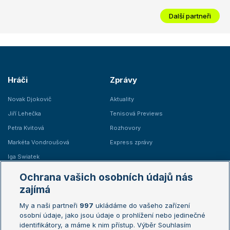
Další partneři
Hráči
Zprávy
Novak Djokovič
Aktuality
Jiří Lehečka
Tenisová Previews
Petra Kvitová
Rozhovory
Markéta Vondroušová
Express zprávy
Iga Swiatek
Marie Bouzková
Ochrana vašich osobních údajů nás
Žebříčky
Kalendář turnajů
zajímá
My a naši partneři
997
ukládáme do vašeho zařízení
Žebříček ATP (muži)
Australian Open
osobní údaje, jako jsou údaje o prohlížení nebo jedinečné
Žebříček WTA (ženy)
French Open
identifikátory, a máme k nim přístup. Výběr Souhlasím