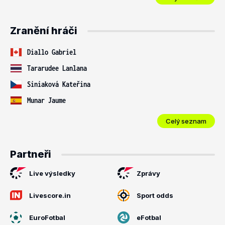
Zranění hráči
Diallo Gabriel
Tararudee Lanlana
Siniaková Kateřina
Munar Jaume
Celý seznam
Partneři
Live výsledky
Zprávy
Livescore.in
Sport odds
EuroFotbal
eFotbal