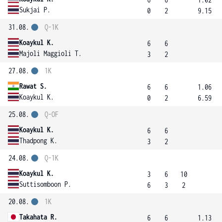
Sukjai P.
0
2
9.15
31.08.
Q-1K
Koaykul K.
6
6
Majoli Maggioli T.
3
2
27.08.
1K
Rawat S.
6
6
1.06
Koaykul K.
0
2
6.59
25.08.
Q-OF
Koaykul K.
6
6
Thadpong K.
3
2
24.08.
Q-1K
Koaykul K.
3
6
10
Suttisomboon P.
6
3
2
20.08.
1K
Takahata R.
6
6
1.13