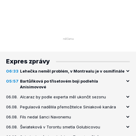
Expres zprávy
06:33
Lehečka neměl problém, v Montrealu je v osmifinále
05:57
Bartůňková po třísetovém boji podlehla
Anisimovové
06.08.
Alcaraz by podle experta měl ukončit sezonu
06.08.
Pegulaová nadělila přemožitelce Siniakové kanára
06.08.
Fils nedal šanci Navonemu
06.08.
Šwiateková v Torontu smetla Golubicovou