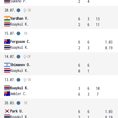
Sukkho P.
2
4
20.07.
Q-1K
Vardhan V.
6
3
13
Koaykul K.
2
6
11
15.07.
1K
Ferguson C.
6
6
1.03
Koaykul K.
2
3
8.19
14.07.
Q-OF
Shimanov O.
6
6
Koaykul K.
0
1
13.07.
Q-1K
Koaykul K.
3
6
10
Ambler C.
6
3
7
26.03.
1K
Park U.
6
6
1.03
Koaykul K.
2
1
8.19