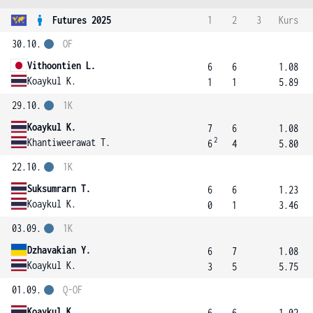
Futures 2025
1
2
3
Kurs
30.10.
OF
Vithoontien L.
6
6
1.08
Koaykul K.
1
1
5.89
29.10.
1K
Koaykul K.
7
6
1.08
2
Khantiweerawat T.
6
4
5.80
22.10.
1K
Suksumrarn T.
6
6
1.23
Koaykul K.
0
1
3.46
03.09.
1K
Dzhavakian Y.
6
7
1.08
Koaykul K.
3
5
5.75
01.09.
Q-OF
Koaykul K.
6
6
1.02