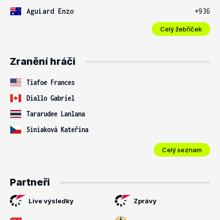
Aguiard Enzo
+936
Celý žebříček
Zranění hráči
Tiafoe Frances
Diallo Gabriel
Tararudee Lanlana
Siniaková Kateřina
Celý seznam
Partneři
Live výsledky
Zprávy