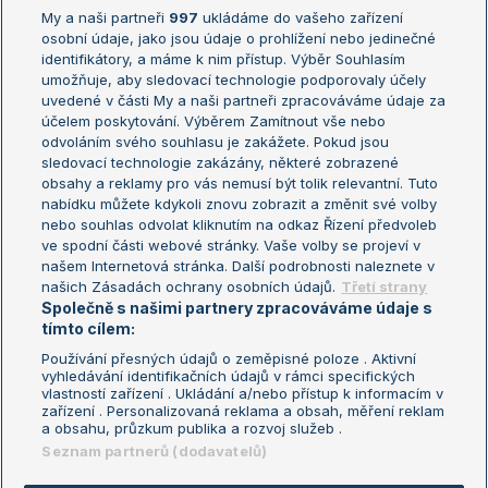
My a naši partneři
997
ukládáme do vašeho zařízení
Žebříček ATP (muži)
Australian Open
osobní údaje, jako jsou údaje o prohlížení nebo jedinečné
Žebříček WTA (ženy)
French Open
identifikátory, a máme k nim přístup. Výběr Souhlasím
umožňuje, aby sledovací technologie podporovaly účely
Sázkařský žebříček
Wimbledon
uvedené v části My a naši partneři zpracováváme údaje za
US Open
účelem poskytování. Výběrem Zamítnout vše nebo
odvoláním svého souhlasu je zakážete. Pokud jsou
Turnaj mistrů
sledovací technologie zakázány, některé zobrazené
Turnaj mistryň
obsahy a reklamy pro vás nemusí být tolik relevantní. Tuto
Aktualní trendy
nabídku můžete kdykoli znovu zobrazit a změnit své volby
nebo souhlas odvolat kliknutím na odkaz Řízení předvoleb
ve spodní části webové stránky. Vaše volby se projeví v
Fotbalové přestupy
našem Internetová stránka. Další podrobnosti naleznete v
Livesport Daily
našich Zásadách ochrany osobních údajů.
Třetí strany
Společně s našimi partnery zpracováváme údaje s
LS Prague Open
tímto cílem:
Používání přesných údajů o zeměpisné poloze . Aktivní
vyhledávání identifikačních údajů v rámci specifických
vlastností zařízení . Ukládání a/nebo přístup k informacím v
Podmínky užití
Nastavení soukromí
zařízení . Personalizovaná reklama a obsah, měření reklam
GDPR a žurnalistika
Reklama
a obsahu, průzkum publika a rozvoj služeb .
Informace o zpracování osobních
Kontakt
Seznam partnerů (dodavatelů)
údajů
Tiráž