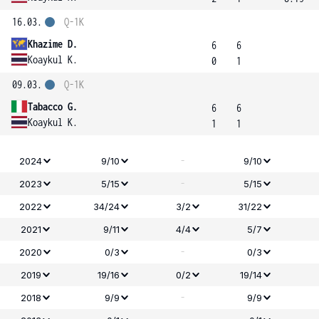
16.03.
Q-1K
Khazime D.
6
6
Koaykul K.
0
1
09.03.
Q-1K
Tabacco G.
6
6
Koaykul K.
1
1
-
2024
9/10
9/10
-
2023
5/15
5/15
2022
34/24
3/2
31/22
2021
9/11
4/4
5/7
-
2020
0/3
0/3
2019
19/16
0/2
19/14
-
2018
9/9
9/9