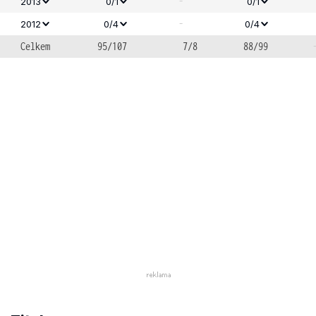
-
2013
0/1
0/1
-
2012
0/4
0/4
Celkem
95/107
7/8
88/99