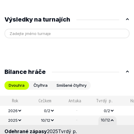
Výsledky na turnajích
Bilance hráče
Dvouhra
Čtyřhra
Smíšené čtyřhry
Rok
Celkem
Antuka
Tvrdý p.
H
-
2026
0/2
0/2
-
10/12
2025
10/12
Odehrané zápasy
2025
Tvrdý p.