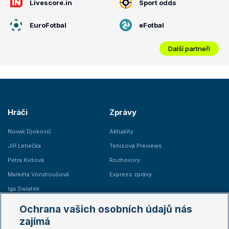
Livescore.in
Sport odds
EuroFotbal
eFotbal
Další partneři
Hráči
Zprávy
Novak Djokovič
Aktuality
Jiří Lehečka
Tenisová Previews
Petra Kvitová
Rozhovory
Markéta Vondroušová
Express zprávy
Iga Swiatek
Marie Bouzková
Ochrana vašich osobních údajů nás
Žebříčky
Kalendář turnajů
zajímá