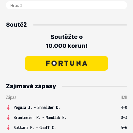
Soutěž
Soutěžte o
10.000 korun!
Zajímavé zápasy
Zápas
H2H
Pegula J.
-
Shnaider D.
4-0
Brantmeier R.
-
Mandlik E.
0-3
Sakkari M.
-
Gauff C.
5-6