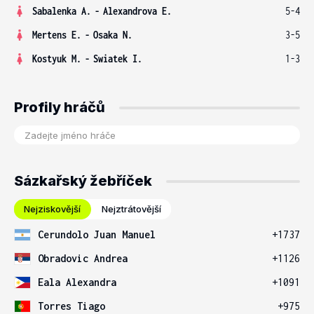
Sabalenka A.
-
Alexandrova E.
5-4
Mertens E.
-
Osaka N.
3-5
Kostyuk M.
-
Swiatek I.
1-3
Profily hráčů
Sázkařský žebříček
Nejziskovější
Nejztrátovější
Cerundolo Juan Manuel
+1737
Obradovic Andrea
+1126
Eala Alexandra
+1091
Torres Tiago
+975