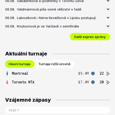
06.08.
Sabalenková si podmínky v Torontu užívá
06.08.
Valdmannová píše osmé vítězství v řadě
06.08.
Laboutková i Alena Kovačková v Lipsku postupují
06.08.
Knutsonová je ve Varšavě v semifinále
Další expres zprávy
Aktuální turnaje
Hlavní turnaje
Turnaje nižší úrovně
Montreal
$9.4M
22
Toronto WTA
$7.4M
20
Vzájemné zápasy