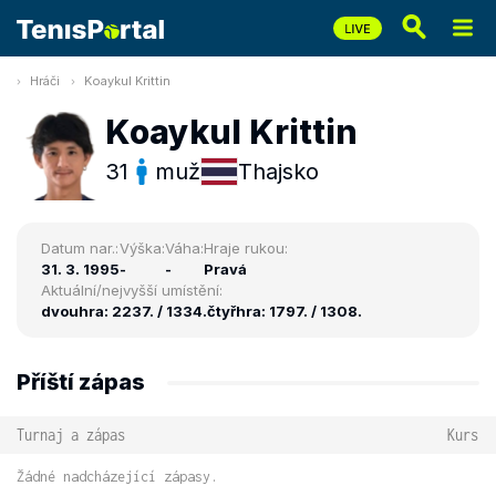
Hráči
Koaykul Krittin
Koaykul Krittin
31
muž
Thajsko
Datum nar.:
Výška:
Váha:
Hraje rukou:
31. 3. 1995
-
-
Pravá
Aktuální/nejvyšší umístění:
dvouhra: 2237. / 1334.
čtyřhra: 1797. / 1308.
Příští zápas
Turnaj a zápas
Kurs
Žádné nadcházející zápasy.