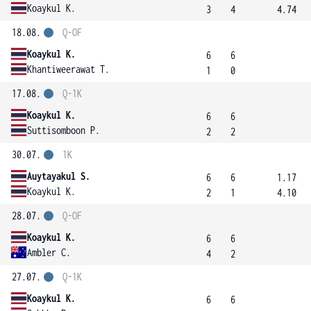
Koaykul K.
3
4
4.74
18.08.
Q-OF
Koaykul K.
6
6
Khantiweerawat T.
1
0
17.08.
Q-1K
Koaykul K.
6
6
Suttisomboon P.
2
2
30.07.
1K
Auytayakul S.
6
6
1.17
Koaykul K.
2
1
4.10
28.07.
Q-OF
Koaykul K.
6
6
Ambler C.
4
2
27.07.
Q-1K
Koaykul K.
6
6