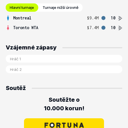
Hlavní turnaje
Turnaje nižší úrovně
Montreal
$9.4M
10
Toronto WTA
$7.4M
10
Vzájemné zápasy
Soutěž
Soutěžte o
10.000 korun!