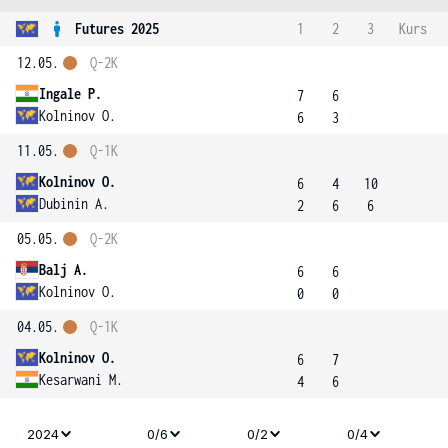
Futures 2025
1
2
3
Kurs
12.05.
Q-2K
Ingale P.
7
6
Kolninov O.
6
3
11.05.
Q-1K
Kolninov O.
6
4
10
Dubinin A.
2
6
6
05.05.
Q-2K
Balj A.
6
6
Kolninov O.
0
0
04.05.
Q-1K
Kolninov O.
6
7
Kesarwani M.
4
6
2024
0/6
0/2
0/4