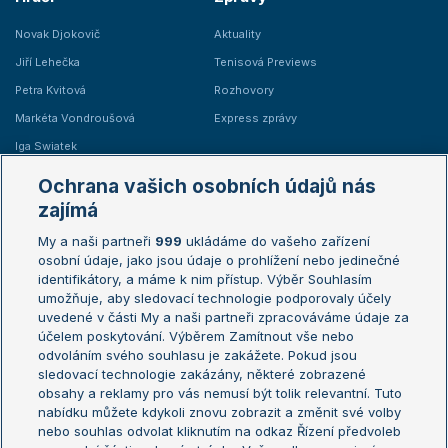
Novak Djokovič
Aktuality
Jiří Lehečka
Tenisová Previews
Petra Kvitová
Rozhovory
Markéta Vondroušová
Express zprávy
Iga Swiatek
Marie Bouzková
Ochrana vašich osobních údajů nás
Žebříčky
Kalendář turnajů
zajímá
My a naši partneři
999
ukládáme do vašeho zařízení
Žebříček ATP (muži)
Australian Open
osobní údaje, jako jsou údaje o prohlížení nebo jedinečné
Žebříček WTA (ženy)
French Open
identifikátory, a máme k nim přístup. Výběr Souhlasím
umožňuje, aby sledovací technologie podporovaly účely
Sázkařský žebříček
Wimbledon
uvedené v části My a naši partneři zpracováváme údaje za
US Open
účelem poskytování. Výběrem Zamítnout vše nebo
odvoláním svého souhlasu je zakážete. Pokud jsou
Turnaj mistrů
sledovací technologie zakázány, některé zobrazené
Turnaj mistryň
obsahy a reklamy pro vás nemusí být tolik relevantní. Tuto
Aktualní trendy
nabídku můžete kdykoli znovu zobrazit a změnit své volby
nebo souhlas odvolat kliknutím na odkaz Řízení předvoleb