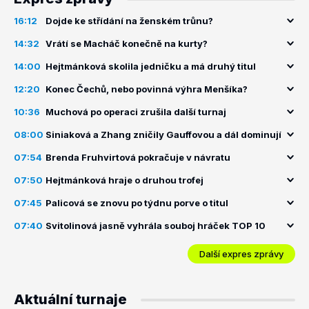
16:12
Dojde ke střídání na ženském trůnu?
14:32
Vrátí se Macháč konečně na kurty?
14:00
Hejtmánková skolila jedničku a má druhý titul
12:20
Konec Čechů, nebo povinná výhra Menšíka?
10:36
Muchová po operaci zrušila další turnaj
08:00
Siniaková a Zhang zničily Gauffovou a dál dominují
07:54
Brenda Fruhvirtová pokračuje v návratu
07:50
Hejtmánková hraje o druhou trofej
07:45
Palicová se znovu po týdnu porve o titul
07:40
Svitolinová jasně vyhrála souboj hráček TOP 10
Další expres zprávy
Aktuální turnaje