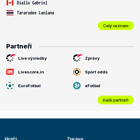
Diallo Gabriel
Tararudee Lanlana
Celý seznam
Partneři
Live výsledky
Zprávy
Livescore.in
Sport odds
EuroFotbal
eFotbal
Další partneři
Hráči
Zprávy