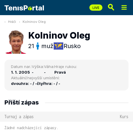
Hráči
Kolninov Oleg
Kolninov Oleg
21
muž
Rusko
Datum nar.:
Výška:
Váha:
Hraje rukou:
1. 1. 2005
-
-
Pravá
Aktuální/nejvyšší umístění:
dvouhra: - / -
čtyřhra: - / -
Příští zápas
Turnaj a zápas
Kurs
Žádné nadcházející zápasy.