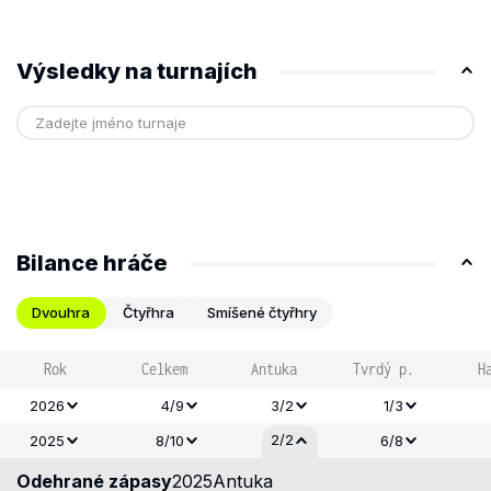
Výsledky na turnajích
Bilance hráče
Dvouhra
Čtyřhra
Smíšené čtyřhry
Rok
Celkem
Antuka
Tvrdý p.
H
2026
4/9
3/2
1/3
2/2
2025
8/10
6/8
Odehrané zápasy
2025
Antuka