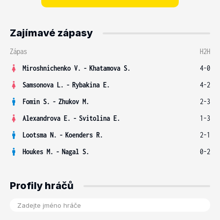
Zajímavé zápasy
Zápas
H2H
Miroshnichenko V.
-
Khatamova S.
4-0
Samsonova L.
-
Rybakina E.
4-2
Fomin S.
-
Zhukov M.
2-3
Alexandrova E.
-
Svitolina E.
1-3
Lootsma N.
-
Koenders R.
2-1
Houkes M.
-
Nagal S.
0-2
Profily hráčů