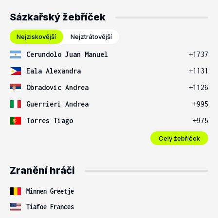
Sázkařský žebříček
Nejziskovější
Nejztrátovější
Cerundolo Juan Manuel
+1737
Eala Alexandra
+1131
Obradovic Andrea
+1126
Guerrieri Andrea
+995
Torres Tiago
+975
Celý žebříček
Zranění hráči
Minnen Greetje
Tiafoe Frances