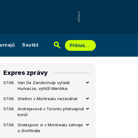
urnajů
Soutěž
Přihlášení
Expres zprávy
07.08.
Van De Zandschulp vyřadil
Hurkacze, vyhlíží Menšíka
07.08.
Shelton v Montrealu nezaváhal
07.08.
Andrejevová v Torontu překvapivě
končí
07.08.
Griekspoor si v Montrealu zahraje
o čtvrtfinále