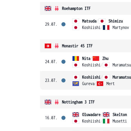
Roehampton ITF
Matsuda
/
Shimizu
29.07.
Koshiishi
/
Martynov
Monastir 45 ITF
Nita
/
Zhu
24.07.
Koshiishi
/
Muramatsu
Koshiishi
/
Muramatsu
23.07.
Gureva
/
Mert
Nottingham 3 ITF
Oluwadare
/
Skelton
16.07.
Koshiishi
/
Musetti