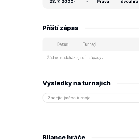
28. 7. 2000
-
-
Pravá
dvouhra:
Příští zápas
Datum
Turnaj
Žádné nadcházející zápasy.
Výsledky na turnajích
Bilance hráče