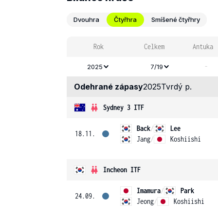
Dvouhra
Čtyřhra
Smíšené čtyřhry
Rok
Celkem
Antuka
-
2025
7/19
Odehrané zápasy
2025
Tvrdý p.
Sydney 3 ITF
Back
/
Lee
18.11.
Jang
/
Koshiishi
Incheon ITF
Imamura
/
Park
24.09.
Jeong
/
Koshiishi