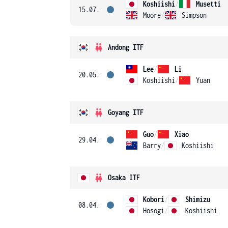
Koshiishi
/
Musetti
15.07.
Moore
/
Simpson
Andong ITF
Lee
/
Li
20.05.
Koshiishi
/
Yuan
Goyang ITF
Guo
/
Xiao
29.04.
Barry
/
Koshiishi
Osaka ITF
Kobori
/
Shimizu
08.04.
Hosogi
/
Koshiishi