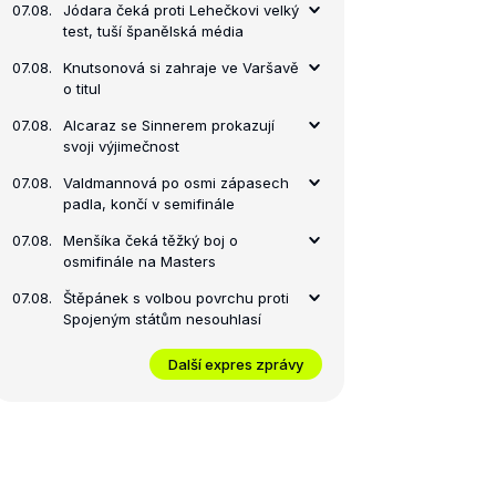
07.08.
Jódara čeká proti Lehečkovi velký
test, tuší španělská média
07.08.
Knutsonová si zahraje ve Varšavě
o titul
07.08.
Alcaraz se Sinnerem prokazují
svoji výjimečnost
07.08.
Valdmannová po osmi zápasech
padla, končí v semifinále
07.08.
Menšíka čeká těžký boj o
osmifinále na Masters
07.08.
Štěpánek s volbou povrchu proti
Spojeným státům nesouhlasí
Další expres zprávy