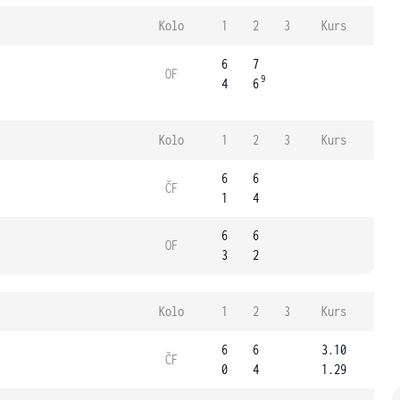
Kolo
1
2
3
Kurs
6
7
OF
9
4
6
Kolo
1
2
3
Kurs
6
6
ČF
1
4
6
6
OF
3
2
Kolo
1
2
3
Kurs
6
6
3.10
ČF
0
4
1.29