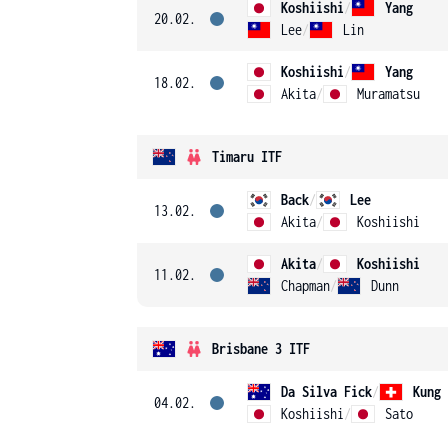
Koshiishi
/
Yang
20.02.
Lee
/
Lin
Koshiishi
/
Yang
18.02.
Akita
/
Muramatsu
Timaru ITF
Back
/
Lee
13.02.
Akita
/
Koshiishi
Akita
/
Koshiishi
11.02.
Chapman
/
Dunn
Brisbane 3 ITF
Da Silva Fick
/
Kung
04.02.
Koshiishi
/
Sato