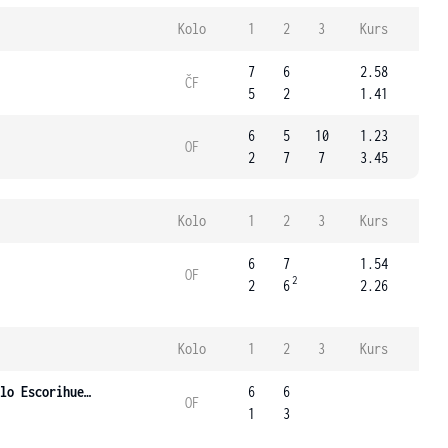
Kolo
1
2
3
Kurs
7
6
2.58
ČF
5
2
1.41
6
5
10
1.23
OF
2
7
7
3.45
Kolo
1
2
3
Kurs
6
7
1.54
OF
2
2
6
2.26
Kolo
1
2
3
Kurs
Burillo Escorihuela
6
6
OF
1
3