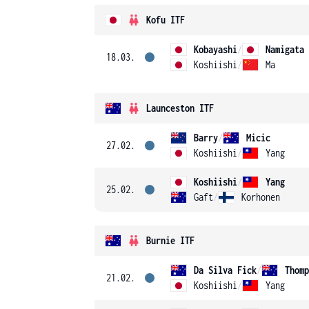
Kofu ITF
Kobayashi
/
Namigata
18.03.
Koshiishi
/
Ma
Launceston ITF
Barry
/
Micic
27.02.
Koshiishi
/
Yang
Koshiishi
/
Yang
25.02.
Gaft
/
Korhonen
Burnie ITF
Da Silva Fick
/
Thomp
21.02.
Koshiishi
/
Yang