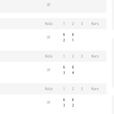
OF
Kolo
1
2
3
Kurs
6
6
OF
2
1
Kolo
1
2
3
Kurs
6
6
OF
3
4
Kolo
1
2
3
Kurs
6
6
OF
3
2