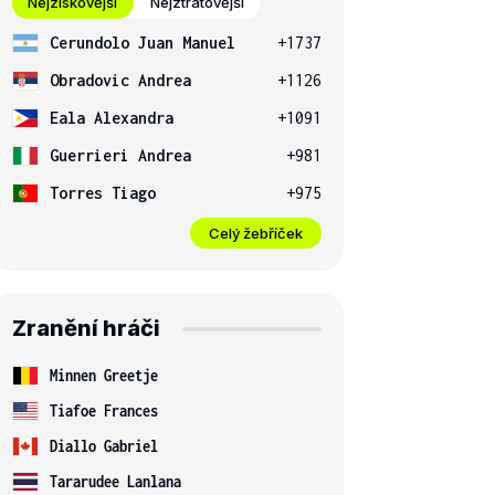
Nejziskovější
Nejztrátovější
Cerundolo Juan Manuel
+1737
Obradovic Andrea
+1126
Eala Alexandra
+1091
Guerrieri Andrea
+981
Torres Tiago
+975
Celý žebříček
Zranění hráči
Minnen Greetje
Tiafoe Frances
Diallo Gabriel
Tararudee Lanlana