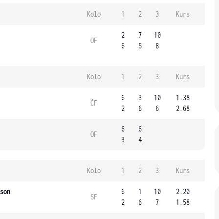
Kolo
1
2
3
Kurs
2
7
10
OF
6
5
8
Kolo
1
2
3
Kurs
6
3
10
1.38
ČF
2
6
6
2.68
6
6
OF
3
4
Kolo
1
2
3
Kurs
son
6
1
10
2.20
SF
2
6
7
1.58