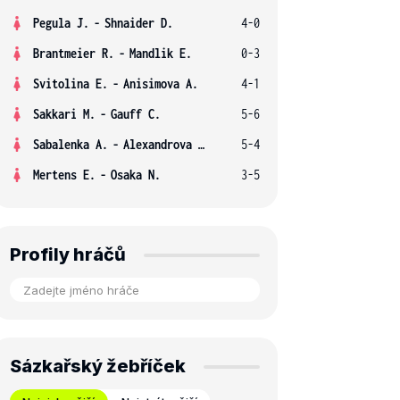
Pegula J.
-
Shnaider D.
4-0
Brantmeier R.
-
Mandlik E.
0-3
Svitolina E.
-
Anisimova A.
4-1
Sakkari M.
-
Gauff C.
5-6
Sabalenka A.
-
Alexandrova E.
5-4
Mertens E.
-
Osaka N.
3-5
Profily hráčů
Sázkařský žebříček