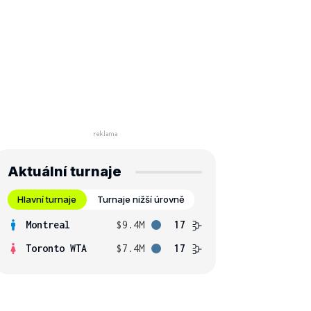
Aktuální turnaje
Hlavní turnaje
Turnaje nižší úrovně
Montreal
$9.4M
17
Toronto WTA
$7.4M
17