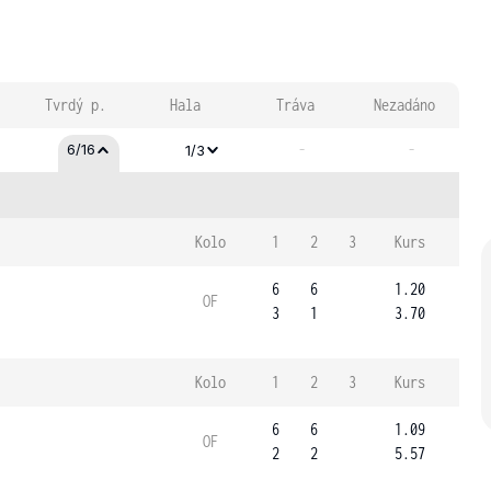
Tvrdý p.
Hala
Tráva
Nezadáno
-
-
6/16
1/3
Kolo
1
2
3
Kurs
6
6
1.20
OF
3
1
3.70
Kolo
1
2
3
Kurs
6
6
1.09
OF
2
2
5.57