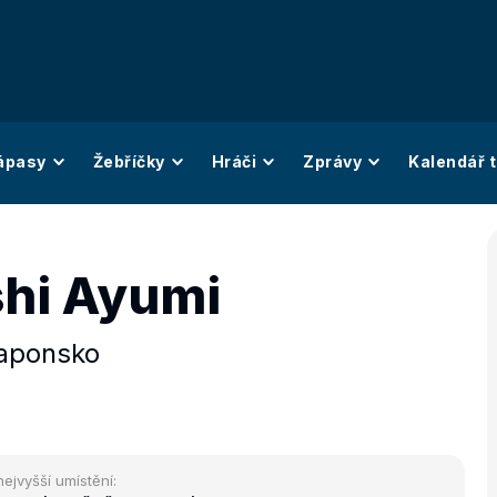
ápasy
Žebříčky
Hráči
Zprávy
Kalendář t
shi Ayumi
aponsko
nejvyšší umístění: