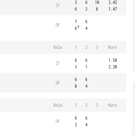
3
6
10
2.42
ČF
6
2
8
1.47
7
6
OF
4
6
4
Kolo
1
2
3
Kurs
6
6
1.58
ČF
3
1
2.20
6
6
OF
0
4
Kolo
1
2
3
Kurs
6
6
OF
2
4