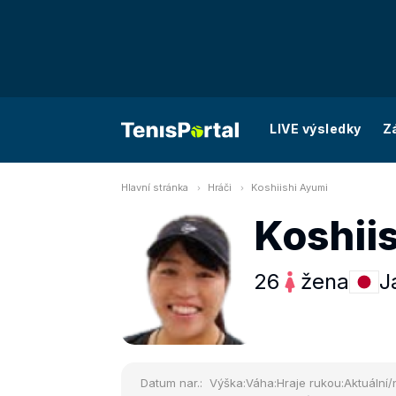
LIVE výsledky
Z
Hlavní stránka
Hráči
Koshiishi Ayumi
Koshii
26
žena
J
Datum nar.:
Výška:
Váha:
Hraje rukou:
Aktuální/