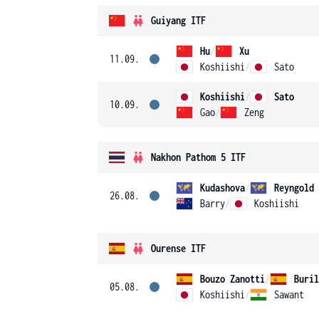
Guiyang ITF
Hu
/
Xu
11.09.
Koshiishi
/
Sato
Koshiishi
/
Sato
10.09.
Gao
/
Zeng
Nakhon Pathom 5 ITF
Kudashova
/
Reyngold
26.08.
Barry
/
Koshiishi
Ourense ITF
Bouzo Zanotti
/
05.08.
Koshiishi
/
Sawant