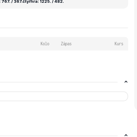
 767. / 367.
čtyřhra: 1225. / 482.
Kolo
Zápas
Kurs