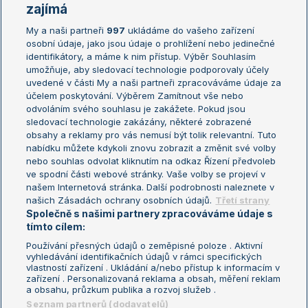
Žebříčky
Kalendář turnajů
zajímá
My a naši partneři
997
ukládáme do vašeho zařízení
Žebříček ATP (muži)
Australian Open
osobní údaje, jako jsou údaje o prohlížení nebo jedinečné
Žebříček WTA (ženy)
French Open
identifikátory, a máme k nim přístup. Výběr Souhlasím
umožňuje, aby sledovací technologie podporovaly účely
Sázkařský žebříček
Wimbledon
uvedené v části My a naši partneři zpracováváme údaje za
US Open
účelem poskytování. Výběrem Zamítnout vše nebo
odvoláním svého souhlasu je zakážete. Pokud jsou
Turnaj mistrů
sledovací technologie zakázány, některé zobrazené
Turnaj mistryň
obsahy a reklamy pro vás nemusí být tolik relevantní. Tuto
Aktualní trendy
nabídku můžete kdykoli znovu zobrazit a změnit své volby
nebo souhlas odvolat kliknutím na odkaz Řízení předvoleb
ve spodní části webové stránky. Vaše volby se projeví v
Fotbalové přestupy
našem Internetová stránka. Další podrobnosti naleznete v
Livesport Daily
našich Zásadách ochrany osobních údajů.
Třetí strany
Společně s našimi partnery zpracováváme údaje s
LS Prague Open
tímto cílem:
Používání přesných údajů o zeměpisné poloze . Aktivní
vyhledávání identifikačních údajů v rámci specifických
vlastností zařízení . Ukládání a/nebo přístup k informacím v
Podmínky užití
Nastavení soukromí
zařízení . Personalizovaná reklama a obsah, měření reklam
GDPR a žurnalistika
Reklama
a obsahu, průzkum publika a rozvoj služeb .
Informace o zpracování osobních
Kontakt
Seznam partnerů (dodavatelů)
údajů