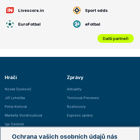
Livescore.in
Sport odds
EuroFotbal
eFotbal
Další partneři
Hráči
Zprávy
Novak Djokovič
Aktuality
Jiří Lehečka
Tenisová Previews
Petra Kvitová
Rozhovory
Markéta Vondroušová
Express zprávy
Iga Swiatek
Marie Bouzková
Ochrana vašich osobních údajů nás