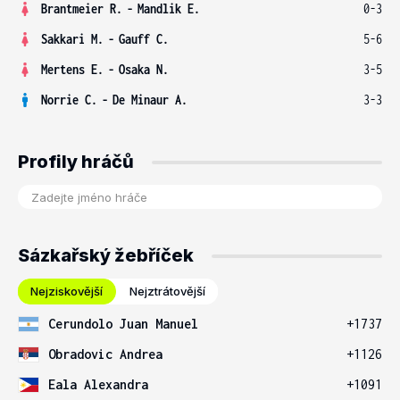
Brantmeier R.
-
Mandlik E.
0-3
Sakkari M.
-
Gauff C.
5-6
Mertens E.
-
Osaka N.
3-5
Norrie C.
-
De Minaur A.
3-3
Profily hráčů
Sázkařský žebříček
Nejziskovější
Nejztrátovější
Cerundolo Juan Manuel
+1737
Obradovic Andrea
+1126
Eala Alexandra
+1091