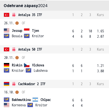
Odehrané zápasy
2024
Antalya 35 ITF
1
2
3
Kurs
26.11.
OF
Jessup
/
Tjen
6
2
10
1.65
Bosaia
/
Kroitor
4
6
8
2.07
Antalya 50 ITF
1
2
3
Kurs
20.11.
OF
Rivkin
/
Vlckova
6
6
1.21
Kroitor
/
Lubsheva
1
1
3.80
Cachkadzor 2 ITF
1
2
3
Kurs
16.10.
OF
Bakhmutkina
/
Chlpac
6
6
Korneeva
/
Kroitor
4
4