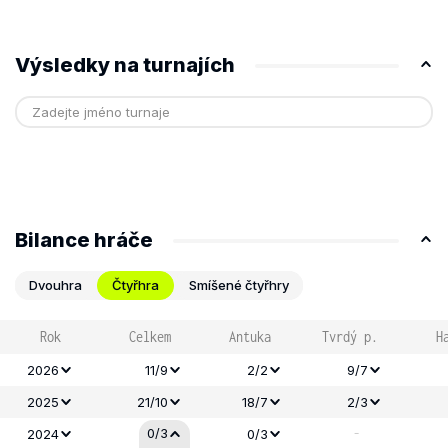
Výsledky na turnajích
Bilance hráče
Dvouhra
Čtyřhra
Smíšené čtyřhry
Rok
Celkem
Antuka
Tvrdý p.
H
2026
11/9
2/2
9/7
2025
21/10
18/7
2/3
-
0/3
2024
0/3