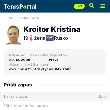
Hráči
Kroitor Kristina
Kroitor Kristina
19
žena
Rusko
Datum nar.:
Výška:
Váha:
Hraje rukou:
20. 12. 2006
-
-
Pravá
Aktuální/nejvyšší umístění:
dvouhra: 471. / 461.
čtyřhra: 847. / 565.
Příští zápas
Turnaj a zápas
Kurs
Žádné nadcházející zápasy.