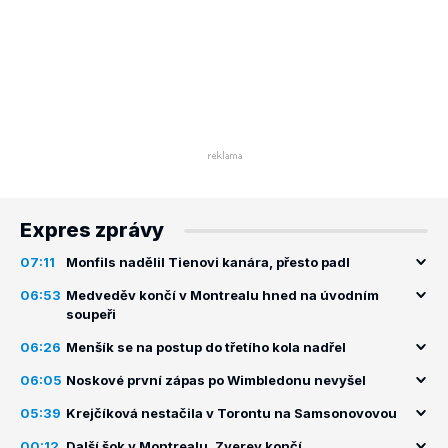
Expres zprávy
07:11
Monfils nadělil Tienovi kanára, přesto padl
06:53
Medveděv končí v Montrealu hned na úvodním
soupeři
06:26
Menšík se na postup do třetího kola nadřel
06:05
Noskové první zápas po Wimbledonu nevyšel
05:39
Krejčíková nestačila v Torontu na Samsonovovou
00:12
Další šok v Montrealu, Zverev končí