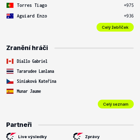
Torres Tiago
+975
Aguiard Enzo
+936
Celý žebříček
Zranění hráči
Diallo Gabriel
Tararudee Lanlana
Siniaková Kateřina
Munar Jaume
Celý seznam
Partneři
Live výsledky
Zprávy