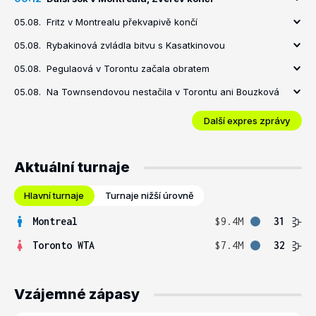
05.08.
Fritz v Montrealu překvapivě končí
05.08.
Rybakinová zvládla bitvu s Kasatkinovou
05.08.
Pegulaová v Torontu začala obratem
05.08.
Na Townsendovou nestačila v Torontu ani Bouzková
Další expres zprávy
Aktuální turnaje
Hlavní turnaje
Turnaje nižší úrovně
Montreal
$9.4M
31
Toronto WTA
$7.4M
32
Vzájemné zápasy