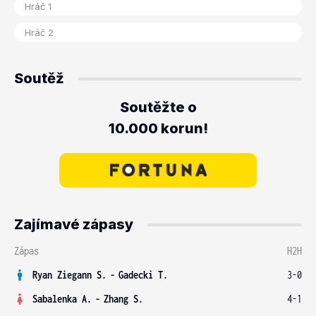
Soutěž
Soutěžte o
10.000 korun!
Zajímavé zápasy
Zápas
H2H
Ryan Ziegann S.
-
Gadecki T.
3-0
Sabalenka A.
-
Zhang S.
4-1