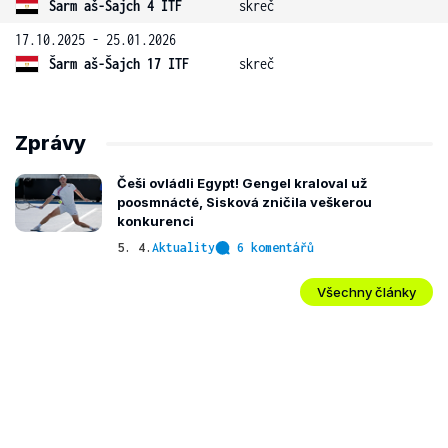
Šarm aš-Šajch 4 ITF
skreč
17.10.2025 - 25.01.2026
Šarm aš-Šajch 17 ITF
skreč
Zprávy
Češi ovládli Egypt! Gengel kraloval už
poosmnácté, Sisková zničila veškerou
konkurenci
5. 4.
Aktuality
6 komentářů
Všechny články