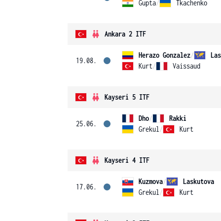
Gupta
/
Tkachenko
Ankara 2 ITF
Herazo Gonzalez
/
Las
19.08.
Kurt
/
Vaissaud
Kayseri 5 ITF
Dho
/
Rakki
25.06.
Grekul
/
Kurt
Kayseri 4 ITF
Kuzmova
/
Laskutova
17.06.
Grekul
/
Kurt