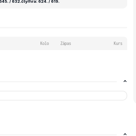
645. / 632.
čtyřhra: 624. / 619.
Kolo
Zápas
Kurs