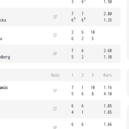
2
3
6
1.50
7
7
2.80
SF
5
6
cka
6
6
1.35
2
6
10
ČF
a
6
2
5
7
6
2.68
OF
dberg
5
2
1.38
Kolo
1
2
3
Kurs
asic
7
1
10
1.16
SF
5
6
8
4.10
6
6
1.85
ČF
4
1
1.85
6
6
1.66
OF