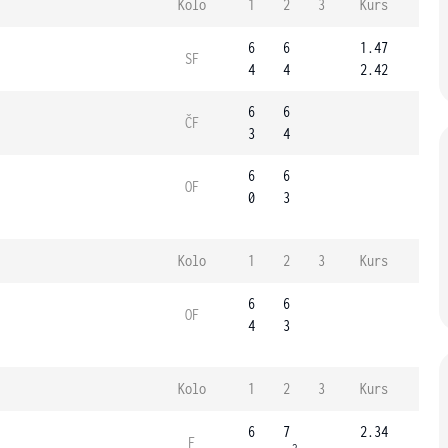
Kolo
1
2
3
Kurs
6
6
1.47
SF
4
4
2.42
6
6
ČF
3
4
6
6
OF
0
3
Kolo
1
2
3
Kurs
6
6
OF
4
3
Kolo
1
2
3
Kurs
6
7
2.34
F