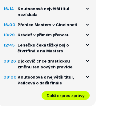
16:14
Knutsonová největší titul
nezískala
16:00
Přehled Masters v Cincinnati
13:29
Krádež v přímém přenosu
12:45
Lehečku čeká těžký boj o
čtvrtfinále na Masters
09:26
Djokovič chce drastickou
změnu tenisových pravidel
09:00
Knutsonová o největší titul,
Palicová o další finále
Další expres zprávy