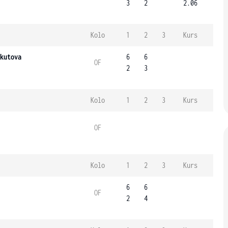
3
2
2.06
Kolo
1
2
3
Kurs
kutova
6
6
OF
2
3
Kolo
1
2
3
Kurs
OF
Kolo
1
2
3
Kurs
6
6
OF
2
4