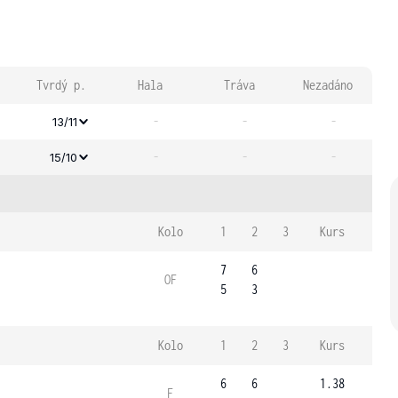
Tvrdý p.
Hala
Tráva
Nezadáno
-
-
-
13/11
-
-
-
15/10
Kolo
1
2
3
Kurs
7
6
OF
5
3
Kolo
1
2
3
Kurs
6
6
1.38
F