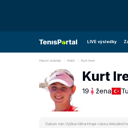
LIVE výsledky
Z
Hlavní stránka
Hráči
Kurt Irem
Kurt I
19
žena
T
Datum nar.:
Výška:
Váha:
Hraje rukou:
Aktuální/ne