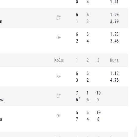
0
4
1.41
6
6
1.20
ČF
n
1
3
3.70
6
6
1.23
OF
2
4
3.45
Kolo
1
2
3
Kurs
6
6
1.12
SF
3
2
4.75
7
1
10
ČF
3
va
6
6
2
5
6
10
OF
a
7
4
8