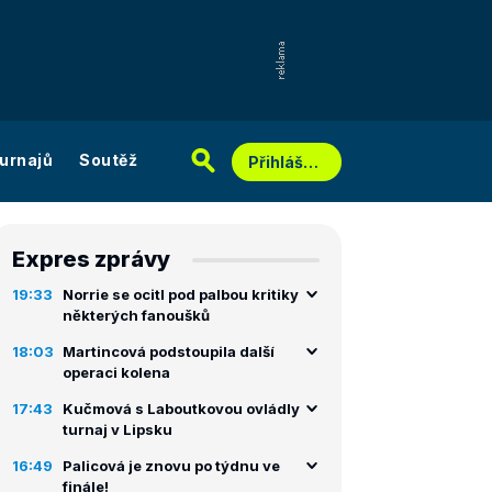
urnajů
Soutěž
Přihlášení
Expres zprávy
19:33
Norrie se ocitl pod palbou kritiky
některých fanoušků
18:03
Martincová podstoupila další
operaci kolena
17:43
Kučmová s Laboutkovou ovládly
turnaj v Lipsku
16:49
Palicová je znovu po týdnu ve
finále!