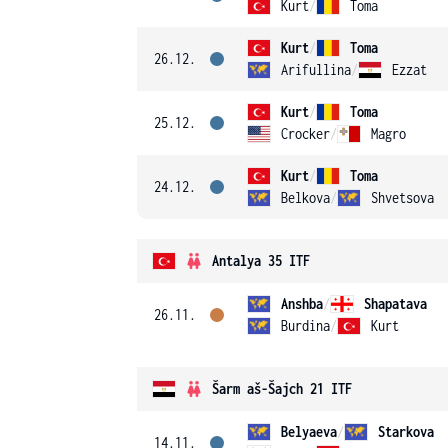
Kurt
/
Toma
Kurt
/
Toma
26.12.
Arifullina
/
Ezzat
Kurt
/
Toma
25.12.
Crocker
/
Magro
Kurt
/
Toma
24.12.
Belkova
/
Shvetsova
Antalya 35 ITF
Anshba
/
Shapatava
26.11.
Burdina
/
Kurt
Šarm aš-Šajch 21 ITF
Belyaeva
/
Starkova
14.11.