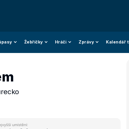
ápasy
Žebříčky
Hráči
Zprávy
Kalendář t
rem
urecko
jvyšší umístění: