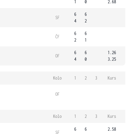
1
0
2.68
6
6
SF
4
2
6
6
ČF
2
1
6
6
1.26
OF
4
0
3.25
Kolo
1
2
3
Kurs
OF
Kolo
1
2
3
Kurs
6
6
2.58
SF