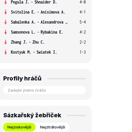
Pegula J.
-
Shnaider D.
4-0
Svitolina E.
-
Anisimova A.
4-1
Sabalenka A.
-
Alexandrova E.
5-4
Samsonova L.
-
Rybakina E.
4-2
Zhang J.
-
Zhu C.
2-2
Kostyuk M.
-
Swiatek I.
1-3
Profily hráčů
Sázkařský žebříček
Nejziskovější
Nejztrátovější