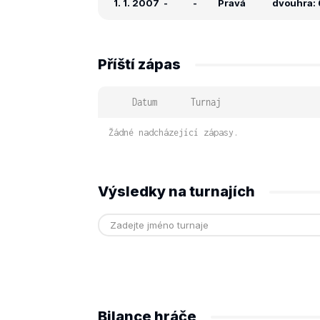
1. 1. 2007
-
-
Pravá
dvouhra: 
Příští zápas
Datum
Turnaj
Žádné nadcházející zápasy.
Výsledky na turnajích
Bilance hráče