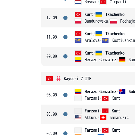
Bosman
/
Cirpanli
Kurt
/
Tkachenko
12.09.
Bandurowska
/
Podhaje
Kurt
/
Tkachenko
11.09.
Aralova
/
Kostiushkin
Kurt
/
Tkachenko
09.09.
Herazo Gonzalez
/
San
Kayseri 7 ITF
Herazo Gonzalez
/
Sub
05.09.
Farzami
/
Kurt
Farzami
/
Kurt
03.09.
Atturu
/
Samardzic
Farzami
/
Kurt
02.09.