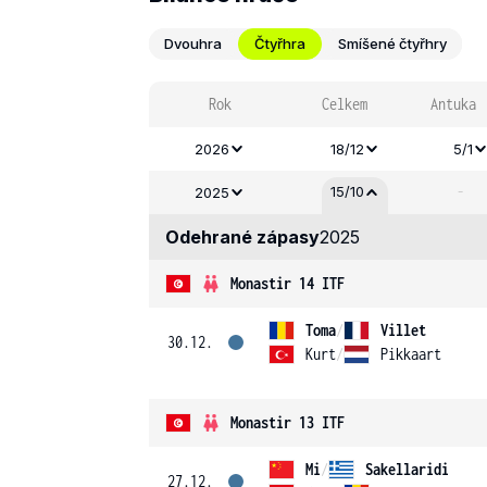
Dvouhra
Čtyřhra
Smíšené čtyřhry
Rok
Celkem
Antuka
2026
18/12
5/1
-
15/10
2025
Odehrané zápasy
2025
Monastir 14 ITF
Toma
/
Villet
30.12.
Kurt
/
Pikkaart
Monastir 13 ITF
Mi
/
Sakellaridi
27.12.