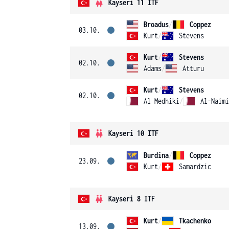
Kayseri 11 ITF
Broadus
/
Coppez
03.10.
Kurt
/
Stevens
Kurt
/
Stevens
02.10.
Adams
/
Atturu
Kurt
/
Stevens
02.10.
Al Medhiki
/
Al-Naimi
Kayseri 10 ITF
Burdina
/
Coppez
23.09.
Kurt
/
Samardzic
Kayseri 8 ITF
Kurt
/
Tkachenko
13.09.