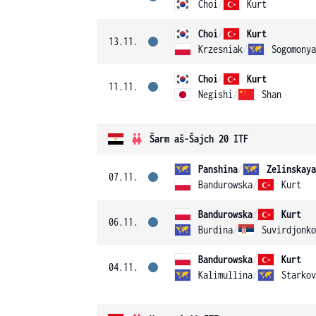
Choi
/
Kurt
Choi
/
Kurt
13.11.
Krzesniak
/
Sogomonya
Choi
/
Kurt
11.11.
Negishi
/
Shan
Šarm aš-Šajch 20 ITF
Panshina
/
Zelinskaya
07.11.
Bandurowska
/
Kurt
Bandurowska
/
Kurt
06.11.
Burdina
/
Suvirdjonko
Bandurowska
/
Kurt
04.11.
Kalimullina
/
Starkov