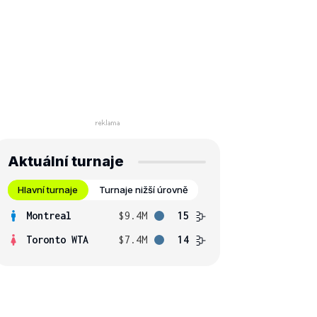
Aktuální turnaje
Hlavní turnaje
Turnaje nižší úrovně
Montreal
$9.4M
15
Toronto WTA
$7.4M
14