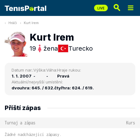
Hráči
Kurt Irem
Kurt Irem
19
žena
Turecko
Datum nar.:
Výška:
Váha:
Hraje rukou:
1. 1. 2007
-
-
Pravá
Aktuální/nejvyšší umístění:
dvouhra: 645. / 632.
čtyřhra: 624. / 619.
Příští zápas
Turnaj a zápas
Kurs
Žádné nadcházející zápasy.