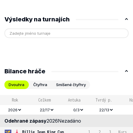
Výsledky na turnajích
Bilance hráče
Dvouhra
Čtyřhra
Smíšené čtyřhry
Rok
Celkem
Antuka
Tvrdý p.
H
2026
22/17
0/3
22/13
Odehrané zápasy
2026
Nezadáno
Billie Jean King Cup
1
2
3
Kurs