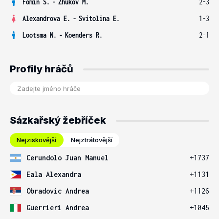
Fomin S.
-
Zhukov M.
2-3
Alexandrova E.
-
Svitolina E.
1-3
Lootsma N.
-
Koenders R.
2-1
Profily hráčů
Sázkařský žebříček
Nejziskovější
Nejztrátovější
Cerundolo Juan Manuel
+1737
Eala Alexandra
+1131
Obradovic Andrea
+1126
Guerrieri Andrea
+1045