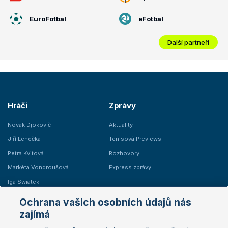
EuroFotbal
eFotbal
Další partneři
Hráči
Zprávy
Novak Djokovič
Aktuality
Jiří Lehečka
Tenisová Previews
Petra Kvitová
Rozhovory
Markéta Vondroušová
Express zprávy
Iga Swiatek
Marie Bouzková
Ochrana vašich osobních údajů nás
Žebříčky
Kalendář turnajů
zajímá