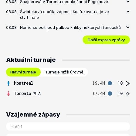
08.08.
Šnajderová v Torontu nedala šanci Pegulaové
08.08.
Šwiateková otočila zápas s Kosťukovou a je ve
čtvrtfinále
08.08.
Norrie se ocitl pod palbou kritiky některých fanoušků
Další expres zprávy
Aktuální turnaje
Hlavní turnaje
Turnaje nižší úrovně
Montreal
$9.4M
10
Toronto WTA
$7.4M
10
Vzájemné zápasy