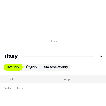
Tituly
Dvouhry
Čtyřhry
Smíšené čtyřhry
Rok
Turnaje
Žádné tituly