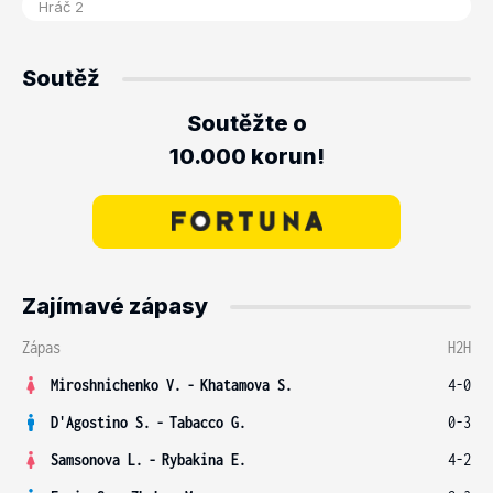
Soutěž
Soutěžte o
10.000 korun!
Zajímavé zápasy
Zápas
H2H
Miroshnichenko V.
-
Khatamova S.
4-0
D'Agostino S.
-
Tabacco G.
0-3
Samsonova L.
-
Rybakina E.
4-2