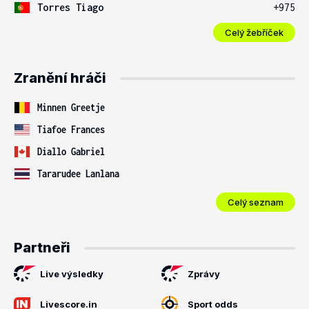
Torres Tiago
+975
Celý žebříček
Zranění hráči
Minnen Greetje
Tiafoe Frances
Diallo Gabriel
Tararudee Lanlana
Celý seznam
Partneři
Live výsledky
Zprávy
Livescore.in
Sport odds