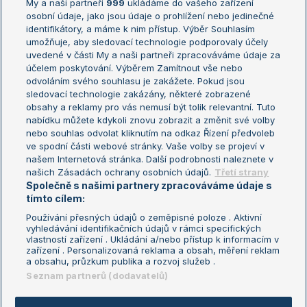
My a naši partneři
999
ukládáme do vašeho zařízení
Žebříček ATP (muži)
Australian Open
osobní údaje, jako jsou údaje o prohlížení nebo jedinečné
Žebříček WTA (ženy)
French Open
identifikátory, a máme k nim přístup. Výběr Souhlasím
umožňuje, aby sledovací technologie podporovaly účely
Sázkařský žebříček
Wimbledon
uvedené v části My a naši partneři zpracováváme údaje za
US Open
účelem poskytování. Výběrem Zamítnout vše nebo
odvoláním svého souhlasu je zakážete. Pokud jsou
Turnaj mistrů
sledovací technologie zakázány, některé zobrazené
Turnaj mistryň
obsahy a reklamy pro vás nemusí být tolik relevantní. Tuto
Aktualní trendy
nabídku můžete kdykoli znovu zobrazit a změnit své volby
nebo souhlas odvolat kliknutím na odkaz Řízení předvoleb
ve spodní části webové stránky. Vaše volby se projeví v
Fotbalové přestupy
našem Internetová stránka. Další podrobnosti naleznete v
Livesport Daily
našich Zásadách ochrany osobních údajů.
Třetí strany
Společně s našimi partnery zpracováváme údaje s
LS Prague Open
tímto cílem:
Používání přesných údajů o zeměpisné poloze . Aktivní
vyhledávání identifikačních údajů v rámci specifických
vlastností zařízení . Ukládání a/nebo přístup k informacím v
Podmínky užití
Nastavení soukromí
zařízení . Personalizovaná reklama a obsah, měření reklam
GDPR a žurnalistika
Reklama
a obsahu, průzkum publika a rozvoj služeb .
Informace o zpracování osobních
Kontakt
Seznam partnerů (dodavatelů)
údajů
Tiráž