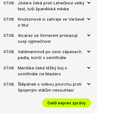
07.08.
Jódara čeká proti Lehečkovi velký
test, tuší španělská média
07.08.
Knutsonová si zahraje ve Varšavě
o titul
07.08.
Alcaraz se Sinnerem prokazují
svoji výjimečnost
07.08.
Valdmannová po osmi zápasech
padla, končí v semifinále
07.08.
Menšíka čeká těžký boj o
osmifinále na Masters
07.08.
Štěpánek s volbou povrchu proti
Spojeným státům nesouhlasí
Další expres zprávy