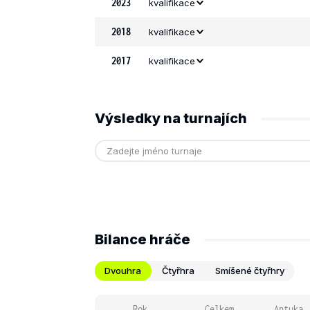
2023
kvalifikace
2018
kvalifikace
2017
kvalifikace
Výsledky na turnajích
Bilance hráče
Dvouhra
Čtyřhra
Smíšené čtyřhry
Rok
Celkem
Antuka