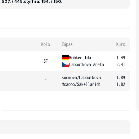
 507. / 445.
čtyřhra: 154. / 150.
Kolo
Zápas
Kurs
Wobker Ida
1.49
SF
Laboutkova Aneta
2.41
Kucmova
/
Laboutkova
1.89
F
Mcadoo
/
Sakellaridi
1.82