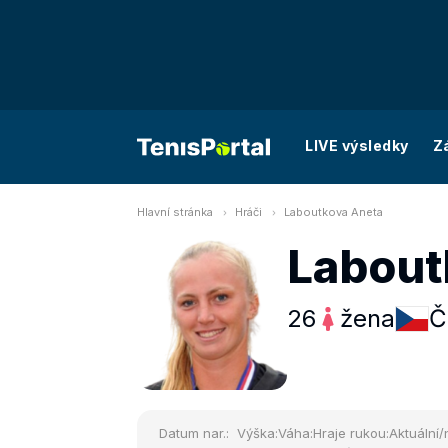
LIVE výsledky
Z
Hlavní stránka
Hráči
Laboutkova Aneta
Labout
26
žena
Č
Datum nar.:
Výška:
Váha:
Hraje rukou:
Aktuální/