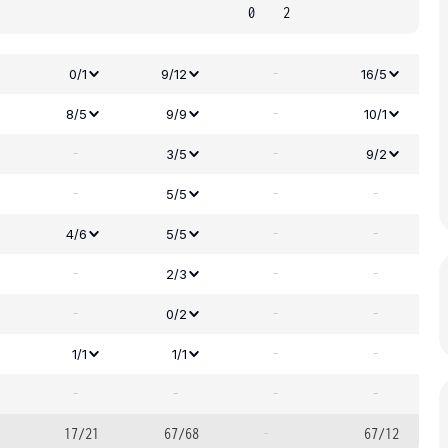
0
2
-
0/1
9/12
16/5
-
8/5
9/9
10/1
-
-
3/5
9/2
-
-
-
5/5
-
-
4/6
5/5
-
-
-
2/3
-
-
-
0/2
-
-
1/1
1/1
-
-
-
-
17/21
67/68
-
67/12