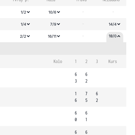
-
-
1/2
10/6
-
1/4
7/9
14/4
-
18/0
2/2
16/11
Kolo
1
2
3
Kurs
6
6
3
2
1
7
6
6
5
2
6
6
0
1
6
6