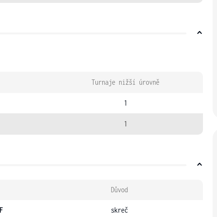
Turnaje nižší úrovně
1
1
Důvod
F
skreč