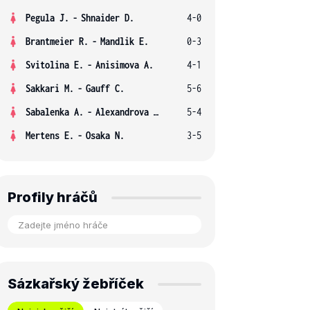
Pegula J.
-
Shnaider D.
4-0
Brantmeier R.
-
Mandlik E.
0-3
Svitolina E.
-
Anisimova A.
4-1
Sakkari M.
-
Gauff C.
5-6
Sabalenka A.
-
Alexandrova E.
5-4
Mertens E.
-
Osaka N.
3-5
Profily hráčů
Sázkařský žebříček