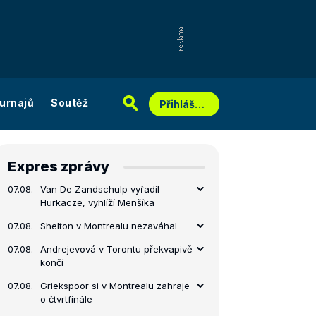
urnajů
Soutěž
Přihlášení
Expres zprávy
07.08.
Van De Zandschulp vyřadil
Hurkacze, vyhlíží Menšíka
07.08.
Shelton v Montrealu nezaváhal
07.08.
Andrejevová v Torontu překvapivě
končí
07.08.
Griekspoor si v Montrealu zahraje
o čtvrtfinále