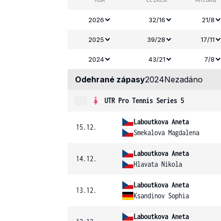
2026
32/16
21/8
2025
39/28
17/11
2024
43/21
7/8
Odehrané zápasy
2024
Nezadáno
UTR Pro Tennis Series 5
Laboutkova Aneta
15.12.
Smekalova Magdalena
Laboutkova Aneta
14.12.
Hlavata Nikola
Laboutkova Aneta
13.12.
Ksandinov Sophia
Laboutkova Aneta