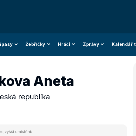
ápasy
Žebříčky
Hráči
Zprávy
Kalendář t
kova Aneta
eská republika
nejvyšší umístění: