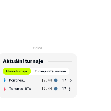
Aktuální turnaje
Hlavní turnaje
Turnaje nižší úrovně
Montreal
$9.4M
17
Toronto WTA
$7.4M
17