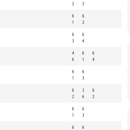
2
2
6
6
1
2
6
6
3
4
4
6
6
6
1
4
6
6
1
3
6
3
6
2
6
2
6
6
1
3
6
6