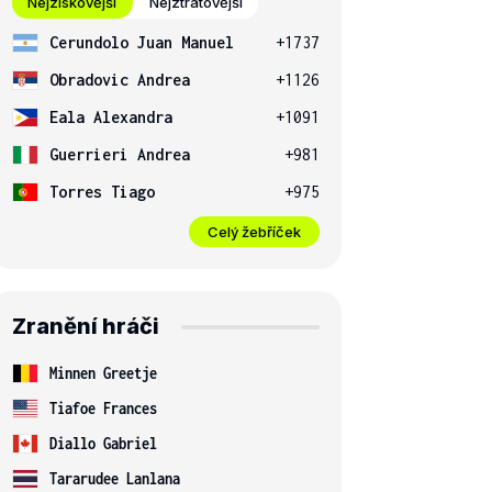
Nejziskovější
Nejztrátovější
Cerundolo Juan Manuel
+1737
Obradovic Andrea
+1126
Eala Alexandra
+1091
Guerrieri Andrea
+981
Torres Tiago
+975
Celý žebříček
Zranění hráči
Minnen Greetje
Tiafoe Frances
Diallo Gabriel
Tararudee Lanlana