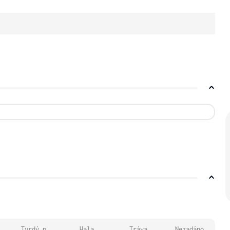
Tvrdý p.
Hala
Tráva
Nezadáno