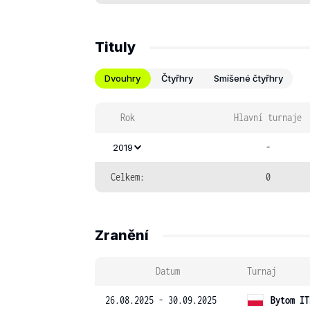
Tituly
Dvouhry
Čtyřhry
Smíšené čtyřhry
Rok
Hlavní turnaje
-
2019
Celkem:
0
Zranění
Datum
Turnaj
26.08.2025 - 30.09.2025
Bytom IT