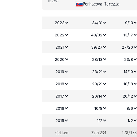
15.07.
Perhacova Terezia
2023
34/31
9/13
2022
40/32
13/17
2021
39/27
27/20
2020
28/13
23/8
2019
23/21
14/10
2018
20/21
18/18
2017
20/14
20/12
2016
10/8
8/6
2015
1/2
1/2
Celkem
329/234
178/133